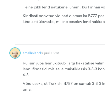
Teine pikk lend natukene lühem , kui Finnair v
Kindlasti soovitud vidinad olemas ka B777 peal.
kindlasti ülevaate , milline eesolev lend hakka
smallisland
8. juuli 02:13
Kui siin juba lennukitüübi järgi hakatakse valim
lennufirmasid, mis sellel turistiklassis 3-3-3 k
4-3.
Võrdluseks, et Turkishi B787 on samuti 3-3-3 k
oma.