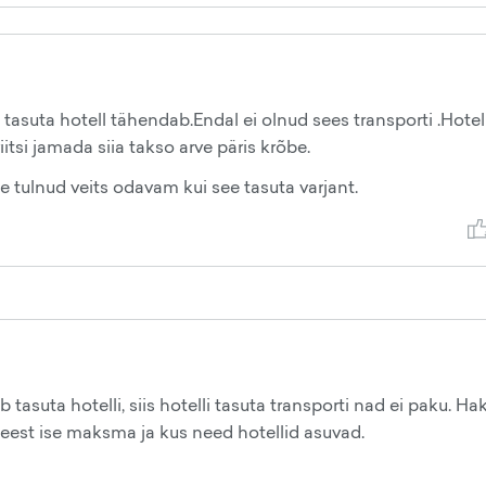
tasuta hotell tähendab.Endal ei olnud sees transporti .Hotel
itsi jamada siia takso arve päris krõbe.
e tulnud veits odavam kui see tasuta varjant.
 tasuta hotelli, siis hotelli tasuta transporti nad ei paku. H
 eest ise maksma ja kus need hotellid asuvad.