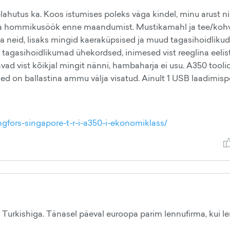
elahutus ka. Koos istumises poleks väga kindel, minu arust nii
k ja hommikusöök enne maandumist. Mustikamahl ja tee/koh
äia neid, lisaks mingid kaeraküpsised ja muud tagasihoidlikud
 tagasihoidlikumad ühekordsed, inimesed vist reeglina eeli
ad vist kõikjal mingit nänni, hambaharja ei usu. A350 tooli
ed on ballastina ammu välja visatud. Ainult 1 USB laadimisp
ngfors-singapore-t-r-i-a350-i-ekonomiklass/
ul Turkishiga. Tänasel päeval euroopa parim lennufirma, kui l