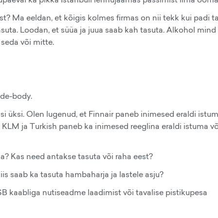
est? Ma eeldan, et kõigis kolmes firmas on nii tekk kui padi t
tasuta. Loodan, et süüa ja juua saab kah tasuta. Alkohol mind 
seda või mitte.
ide-body.
 üksi. Olen lugenud, et Finnair paneb inimesed eraldi istum
as KLM ja Turkish paneb ka inimesed reeglina eraldi istuma võ
a? Kas need antakse tasuta või raha eest?
iis saab ka tasuta hambaharja ja lastele asju?
 kaabliga nutiseadme laadimist või tavalise pistikupesa