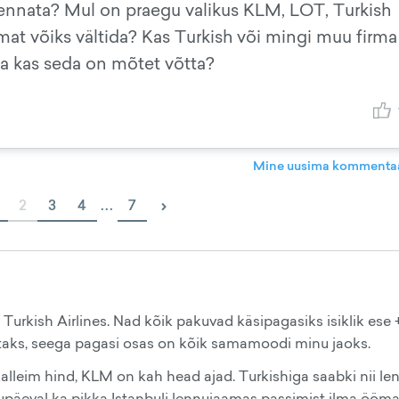
lennata? Mul on praegu valikus KLM, LOT, Turkish
firmat võiks vältida? Kas Turkish või mingi muu firma
ja kas seda on mõtet võtta?
Mine uusima kommentaa
›
2
3
4
...
7
Turkish Airlines. Nad kõik pakuvad käsipagasiks isiklik ese 
utaks, seega pagasi osas on kõik samamoodi minu jaoks.
kalleim hind, KLM on kah head ajad. Turkishiga saabki nii le
kuupäeval ka pikka Istanbuli lennujaamas passimist ilma ööma