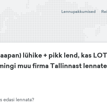
Lennupakkumised
Re
aapan) lühike + pikk lend, kas LOT
 mingi muu firma Tallinnast lennat
is edasi lennata?