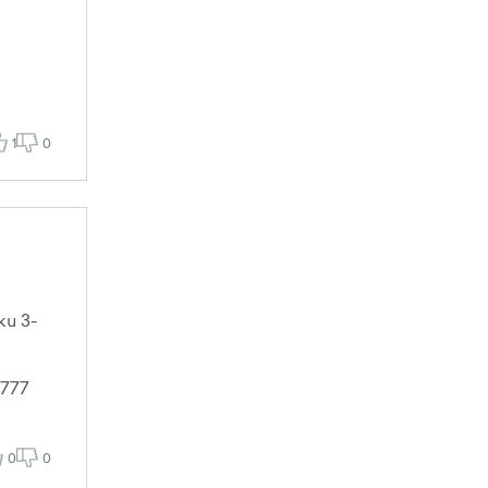
1
0
ku 3-
B777
0
0