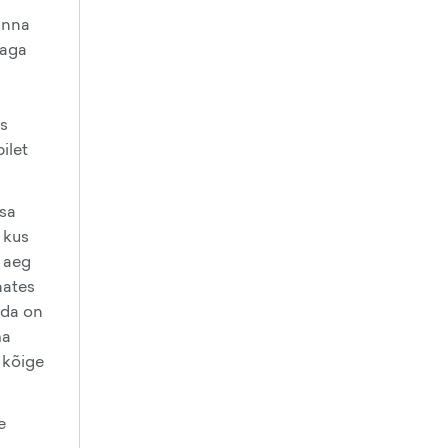
inna
 aga
ks
ilet
tsa
 kus
u aeg
nates
ida on
ma
 kõige
e