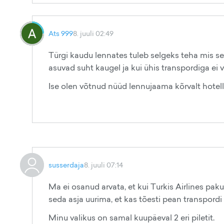
Ats 999
8. juuli 02:49
Türgi kaudu lennates tuleb selgeks teha mis se 
asuvad suht kaugel ja kui ühis transpordiga ei vi
Ise olen võtnud nüüd lennujaama kõrvalt hotell
susserdaja
8. juuli 07:14
Ma ei osanud arvata, et kui Turkis Airlines pakub
seda asja uurima, et kas tõesti pean transpordi
Minu valikus on samal kuupäeval 2 eri piletit.