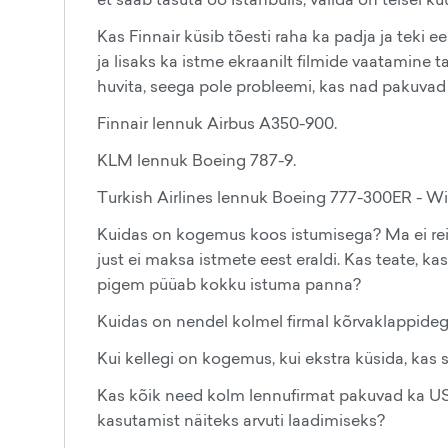
Kas Finnair küsib tõesti raha ka padja ja teki e
ja lisaks ka istme ekraanilt filmide vaatamine 
huvita, seega pole probleemi, kas nad pakuvad 
Finnair lennuk Airbus A350-900.
KLM lennuk Boeing 787-9.
Turkish Airlines lennuk Boeing 777-300ER - W
Kuidas on kogemus koos istumisega? Ma ei reisi
just ei maksa istmete eest eraldi. Kas teate, k
pigem püüab kokku istuma panna?
Kuidas on nendel kolmel firmal kõrvaklappideg
Kui kellegi on kogemus, kui ekstra küsida, kas s
Kas kõik need kolm lennufirmat pakuvad ka USB
kasutamist näiteks arvuti laadimiseks?