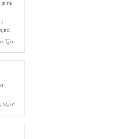
ja nii
li
sjad.
0
0
ar
2
0