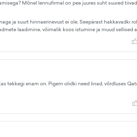
sega? Mõnel lennufirmal on pea juures suht suured tiivad 
aga ja suurt hinnaerinevust ei ole. Seepärast hakkavadki rol
dmete laadimine, võimalik koos istumine ja muud sellised a
ea, kas tekkegi enam on. Pigem olidki need linad, võrdluses Qat