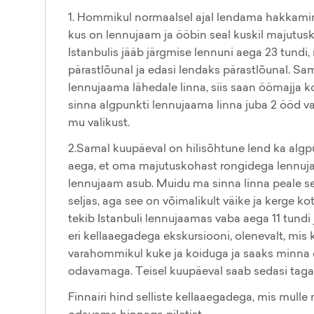
1. Hommikul normaalsel ajal lendama hakkamin
kus on lennujaam ja ööbin seal kuskil majutusk
Istanbulis jääb järgmise lennuni aega 23 tundi
pärastlõunal ja edasi lendaks pärastlõunal. Sa
lennujaama lähedale linna, siis saan öömajja ko
sinna algpunkti lennujaama linna juba 2 ööd v
mu valikust.
2.Samal kuupäeval on hilisõhtune lend ka algp
aega, et oma majutuskohast rongidega lennujaam
lennujaam asub. Muidu ma sinna linna peale se
seljas, aga see on võimalikult väike ja kerge ko
tekib Istanbuli lennujaamas vaba aega 11 tundi
eri kellaaegadega ekskursiooni, olenevalt, mis 
varahommikul kuke ja koiduga ja saaks minna eks
odavamaga. Teisel kuupäeval saab sedasi taga
Finnairi hind selliste kellaaegadega, mis mulle