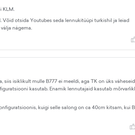
õi KLM.
 Võid otsida Youtubes seda lennukitüüpi turkishil ja leiad
b välja nägema.
a, siis isiklikult mulle B777 ei meeldi, aga TK on üks väheseid
onfiguratsiooni kasutab. Enamik lennutajaid kasutab mõrvarlik
onfiguratsioonis, kuigi selle salong on ca 40cm kitsam, kui 