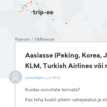
Foorum
/
Üldfoorum
Aasiasse (Peking, Korea, J
KLM, Turkish Airlines või
susserdaja
5. juuli 18:56
Kuidas soovitate lennata?
Kas teha kuskil pikem vahepeatus ja si