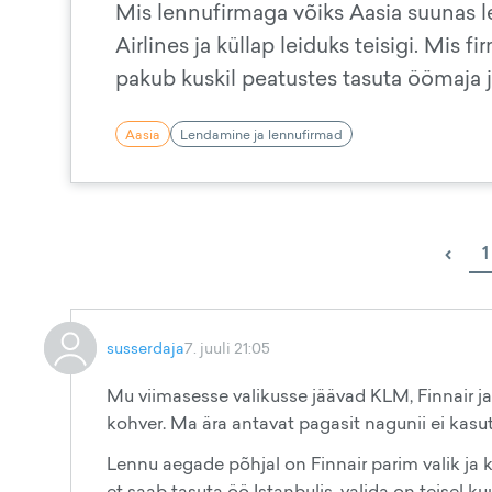
Mis lennufirmaga võiks Aasia suunas 
Airlines ja küllap leiduks teisigi. Mis 
pakub kuskil peatustes tasuta öömaja 
Aasia
Lendamine ja lennufirmad
‹
1
susserdaja
7. juuli 21:05
Mu viimasesse valikusse jäävad KLM, Finnair ja 
kohver. Ma ära antavat pagasit nagunii ei kas
Lennu aegade põhjal on Finnair parim valik ja 
et saab tasuta öö Istanbulis, valida on teisel 