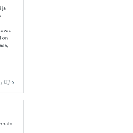
 ja
v
stavad
d on
esa,
1
0
ennata