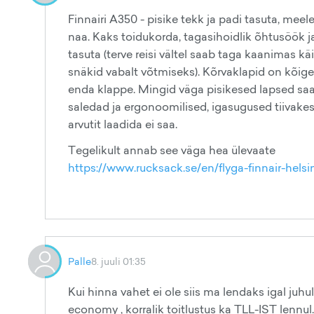
Finnairi A350 - pisike tekk ja padi tasuta, meel
naa. Kaks toidukorda, tagasihoidlik õhtusöö
tasuta (terve reisi vältel saab taga kaanimas k
snäkid vabalt võtmiseks). Kõrvaklapid on kõige
enda klappe. Mingid väga pisikesed lapsed saav
saledad ja ergonoomilised, igasugused tiivakes
arvutit laadida ei saa.
Tegelikult annab see väga hea ülevaate
https://www.rucksack.se/en/flyga-finnair-helsi
Palle
8. juuli 01:35
Kui hinna vahet ei ole siis ma lendaks igal juh
economy , korralik toitlustus ka TLL-IST lennul.