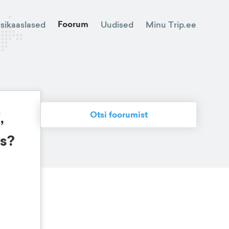
Foorum
Minu Trip.ee
isikaaslased
Uudised
,
Otsi foorumist
es?