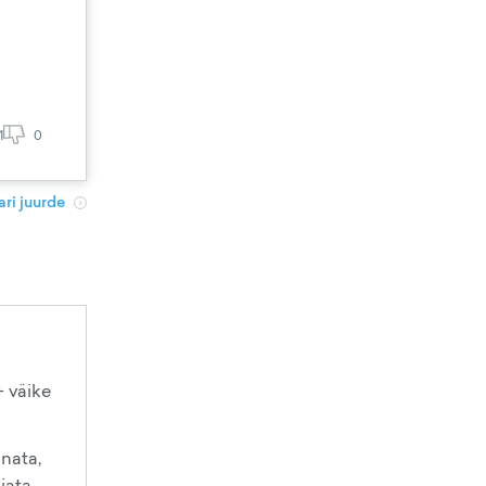
1
0
ri juurde
+ väike
nnata,
jata.