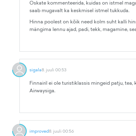
Oskate kommenteerida, kuidas on istmel magami
saab mugavalt ka keskmisel istmel tukkuda.
Hinna poolest on kõik need kolm suht kalli hinn
mängima lennu ajad, padi, tekk, magamine, sea
sigala
8. juuli 00:53
Finnairil ei ole turistiklassis mingeid patju, t
Airwaysiga.
improved
8. juuli 00:56