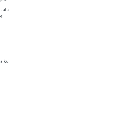
asuta
ei
a kui
i