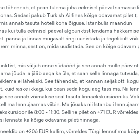
e tähendab, et pean tulema juba eelmisel päeval samasse l
ohas. Sedasi pakub Turkish Airlines kõige odavamat piletit,
, mis annab tasuta hotellikoha õiguse. Istanbulis maandun
mas kui tulla eelmisel päeval algpunktist lendama hakkamise
ti panna ja linnas mugavalt ringi uudistada ja tegelikult või
arem minna, sest on, mida uudistada. See on kõige odavam p
unktist, mis väljub enne südaööd ja see annab mulle päev o
a jõuda ja jääb aega ka üle, et saan selle linnaga tutvuda,
iklema ei lähekski. See tähendab, et kannan seljakotti kog
tt, kuid raske ikkagi, kui pean seda kogu aeg tassima. Nii len
 ja see annab võimaluse seal tasuta linnaekskursiooniks. Val
kell ma lennujaamas viibin. Ma jõuaks nii Istanbuli lennujaa
kursioonile 8:00 - 11:30. Selline pilet on +71 EUR võrreldes
si lennata ka kõige odavama piletihinnaga.
 meeldib on +206 EUR kallim, võrreldes Türgi lennufirma kõig