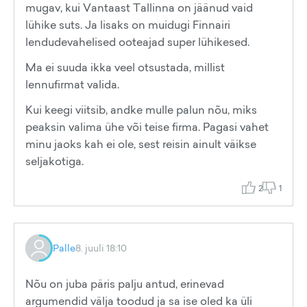
mugav, kui Vantaast Tallinna on jäänud vaid
lühike suts. Ja lisaks on muidugi Finnairi
lendudevahelised ooteajad super lühikesed.
Ma ei suuda ikka veel otsustada, millist
lennufirmat valida.
Kui keegi viitsib, andke mulle palun nõu, miks
peaksin valima ühe või teise firma. Pagasi vahet
minu jaoks kah ei ole, sest reisin ainult väikse
seljakotiga.
2
1
Palle
8. juuli 18:10
Nõu on juba päris palju antud, erinevad
argumendid välja toodud ja sa ise oled ka üli