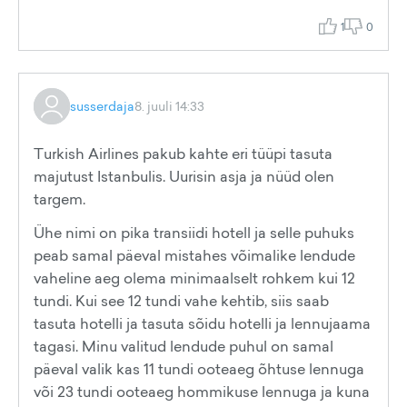
1
0
susserdaja
8. juuli 14:33
Turkish Airlines pakub kahte eri tüüpi tasuta
majutust Istanbulis. Uurisin asja ja nüüd olen
targem.
Ühe nimi on pika transiidi hotell ja selle puhuks
peab samal päeval mistahes võimalike lendude
vaheline aeg olema minimaalselt rohkem kui 12
tundi. Kui see 12 tundi vahe kehtib, siis saab
tasuta hotelli ja tasuta sõidu hotelli ja lennujaama
tagasi. Minu valitud lendude puhul on samal
päeval valik kas 11 tundi ooteaeg õhtuse lennuga
või 23 tundi ooteaeg hommikuse lennuga ja kuna