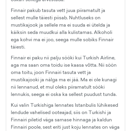
Finnair pakub tasuta vett juua piiramatult ja
sellest mulle täiesti piisab. Nuhtluseks on
mustikajook ja sellele ma ei suuda ei ütelda ja
käiksin seda muudkui alla kulistamas. Alkoholi
ega kohvi ma ei joo, seega mulle sobiks Finnair
täiesti.
Finnair ei paku nii palju sööki kui Turkish Airline,
aga ma saan oma toidu ise kaasa võtta. Nii söön
oma toitu, joon Finnairi tasuta vett ja
mustikajooki ja nälga ma ei jää. Ma ei ole kunagi
nii lennanud, et mul oleks piiramatult sööki
lennukis, seega ei oska ka sellest puudust tunda.
Kui valin Turkishiga lennates Istanbulis lühikesed
lendude vahelised ooteajad, siis on Turkishi ja
Finnairi piletid väga sarnase hinnaga ja kaldun
Finnairi poole, sest eriti just koju lennates on väga