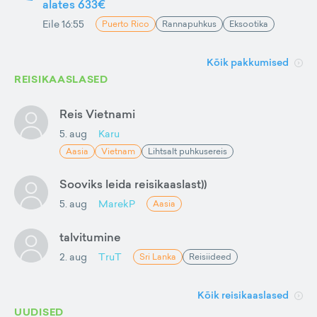
alates 633€
Eile 16:55
Puerto Rico
Rannapuhkus
Eksootika
Kõik pakkumised
REISIKAASLASED
Reis Vietnami
5. aug
Karu
Aasia
Vietnam
Lihtsalt puhkusereis
Sooviks leida reisikaaslast))
5. aug
MarekP
Aasia
talvitumine
2. aug
TruT
Sri Lanka
Reisiideed
Kõik reisikaaslased
UUDISED