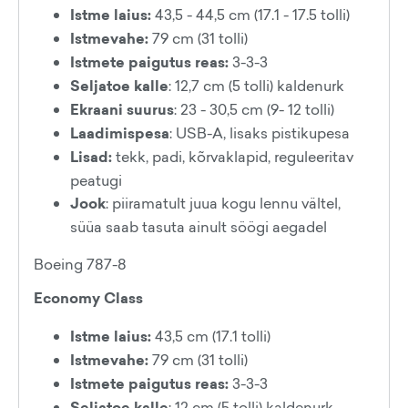
Istme laius:
43,5 - 44,5 cm (17.1 - 17.5 tolli)
Istmevahe:
79 cm (31 tolli)
Istmete paigutus reas:
3-3-3
Seljatoe kalle
: 12,7 cm (5 tolli) kaldenurk
Ekraani suurus
: 23 - 30,5 cm (9- 12 tolli)
Laadimispesa
: USB-A, lisaks pistikupesa
Lisad:
tekk, padi, kõrvaklapid, reguleeritav
peatugi
Jook
: piiramatult juua kogu lennu vältel,
süüa saab tasuta ainult söögi aegadel
Boeing 787-8
Economy Class
Istme laius:
43,5 cm (17.1 tolli)
Istmevahe:
79 cm (31 tolli)
Istmete paigutus reas:
3-3-3
Seljatoe kalle
: 12 cm (5 tolli) kaldenurk