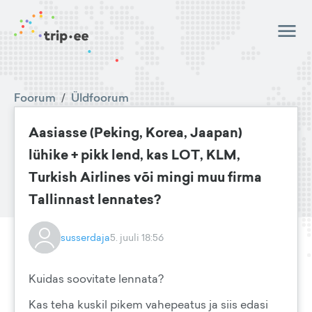
Foorum
/
Üldfoorum
Aasiasse (Peking, Korea, Jaapan)
lühike + pikk lend, kas LOT, KLM,
Turkish Airlines või mingi muu firma
Tallinnast lennates?
susserdaja
5. juuli 18:56
Kuidas soovitate lennata?
Kas teha kuskil pikem vahepeatus ja siis edasi