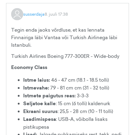
susserdaja
8. juuli 17:38
Tegin enda jaoks võrdluse, et kas lennata
Finnairiga läbi Vantaa või Turkish Airlinega läbi
Istanbuli.
Turkish Airlines Boeing 777-300ER - Wide-body
Economy Class
Istme laius:
46 - 47 cm (18.1 - 18.5 tolli)
Istmevahe:
79 - 81 cm cm (31 - 32 tolli)
Istmete paigutus reas:
3-3-3
Seljatoe kalle
: 15 cm (6 tolli) kaldenurk
Ekraani suurus
: 25,5 - 28 cm (10 - 11 tolli)
Laadimispesa
: USB-A, võibolla lisaks
pistikupesa
Lisad:
Jalgade puhkamiseks rest, tekk, padi,