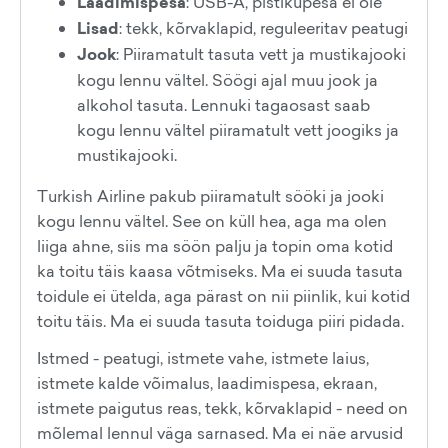
Laadimispesa
: USB-A, pistikupesa ei ole
Lisad
: tekk, kõrvaklapid, reguleeritav peatugi
Jook
: Piiramatult tasuta vett ja mustikajooki
kogu lennu vältel. Söögi ajal muu jook ja
alkohol tasuta. Lennuki tagaosast saab
kogu lennu vältel piiramatult vett joogiks ja
mustikajooki.
Turkish Airline pakub piiramatult sööki ja jooki
kogu lennu vältel. See on küll hea, aga ma olen
liiga ahne, siis ma söön palju ja topin oma kotid
ka toitu täis kaasa võtmiseks. Ma ei suuda tasuta
toidule ei ütelda, aga pärast on nii piinlik, kui kotid
toitu täis. Ma ei suuda tasuta toiduga piiri pidada.
Istmed - peatugi, istmete vahe, istmete laius,
istmete kalde võimalus, laadimispesa, ekraan,
istmete paigutus reas, tekk, kõrvaklapid - need on
mõlemal lennul väga sarnased. Ma ei näe arvusid