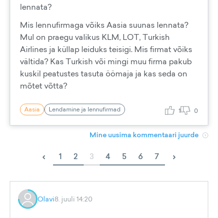
lennata?
Mis lennufirmaga võiks Aasia suunas lennata?
Mul on praegu valikus KLM, LOT, Turkish
Airlines ja küllap leiduks teisigi. Mis firmat võiks
vältida? Kas Turkish või mingi muu firma pakub
kuskil peatustes tasuta öömaja ja kas seda on
mõtet võtta?
Aasia
Lendamine ja lennufirmad
1
0
Mine uusima kommentaari juurde
‹
›
1
2
3
4
5
6
7
Olavi
8. juuli 14:20