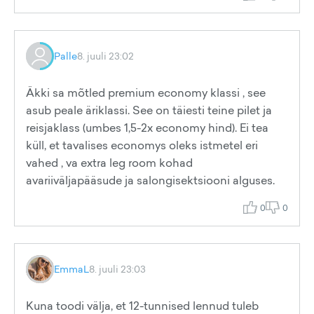
Palle
8. juuli 23:02
Äkki sa mõtled premium economy klassi , see
asub peale äriklassi. See on täiesti teine pilet ja
reisjaklass (umbes 1,5-2x economy hind). Ei tea
küll, et tavalises economys oleks istmetel eri
vahed , va extra leg room kohad
avariiväljapääsude ja salongisektsiooni alguses.
0
0
EmmaL
8. juuli 23:03
Kuna toodi välja, et 12-tunnised lennud tuleb