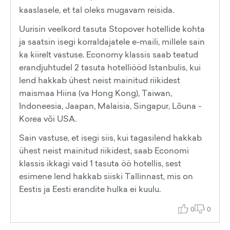
kaaslasele, et tal oleks mugavam reisida.
Uurisin veelkord tasuta Stopover hotellide kohta
ja saatsin isegi korraldajatele e-maili, millele sain
ka kiirelt vastuse. Economy klassis saab teatud
erandjuhtudel 2 tasuta hotelliööd Istanbulis, kui
lend hakkab ühest neist mainitud riikidest
maismaa Hiina (va Hong Kong), Taiwan,
Indoneesia, Jaapan, Malaisia, Singapur, Lõuna -
Korea või USA.
Sain vastuse, et isegi siis, kui tagasilend hakkab
ühest neist mainitud riikidest, saab Economi
klassis ikkagi vaid 1 tasuta öö hotellis, sest
esimene lend hakkab siiski Tallinnast, mis on
Eestis ja Eesti erandite hulka ei kuulu.
0
0