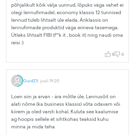
põhjalikult kõik välja uurinud, lõpuks väga vahet ei
olegi lennufirmadel, economy klassis 12 tunnised
lennud tuleb lihtsalt üle elada. Äriklassis on
lennufirmade produktid väga erineva tasemega.
Ütleks lihtsalt FIBI (f**k it , book it) ning naudi oma
reisi :)
5
0
GuidZ
8. juuli 19:20
Loen siin ja arvan - ära mõtle üle. Lennusõit on
alati nõme (ka business klassis) võta odavam või
kiirem ja oled varsti kohal. Kuluta see kaalumise
ag hoopis sellele et sihtkohas teaksid kuhu
minna ja mida teha