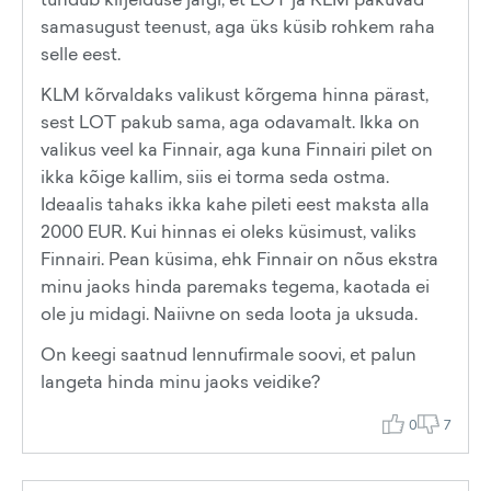
samasugust teenust, aga üks küsib rohkem raha
selle eest.
KLM kõrvaldaks valikust kõrgema hinna pärast,
sest LOT pakub sama, aga odavamalt. Ikka on
valikus veel ka Finnair, aga kuna Finnairi pilet on
ikka kõige kallim, siis ei torma seda ostma.
Ideaalis tahaks ikka kahe pileti eest maksta alla
2000 EUR. Kui hinnas ei oleks küsimust, valiks
Finnairi. Pean küsima, ehk Finnair on nõus ekstra
minu jaoks hinda paremaks tegema, kaotada ei
ole ju midagi. Naiivne on seda loota ja uksuda.
On keegi saatnud lennufirmale soovi, et palun
langeta hinda minu jaoks veidike?
0
7