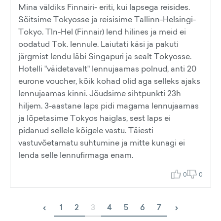
Mina väldiks Finnairi- eriti, kui lapsega reisides.
Sõitsime Tokyosse ja reisisime Tallinn-Helsingi-
Tokyo. Tln-Hel (Finnair) lend hilines ja meid ei
oodatud Tok. lennule. Laiutati käsi ja pakuti
järgmist lendu läbi Singapuri ja sealt Tokyosse.
Hotelli "väidetavalt" lennujaamas polnud, anti 20
eurone voucher, kõik kohad olid aga selleks ajaks
lennujaamas kinni. Jõudsime sihtpunkti 23h
hiljem. 3-aastane laps pidi magama lennujaamas
ja lõpetasime Tokyos haiglas, sest laps ei
pidanud sellele kõigele vastu. Täiesti
vastuvõetamatu suhtumine ja mitte kunagi ei
lenda selle lennufirmaga enam.
0
0
‹
›
1
2
3
4
5
6
7