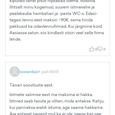
kipuvad vahel pisut nipsakad olema, võibolla
lihtsalt minu kogemus), suurem istmevahe ja
pealekauba hambahari ja -pasta WC-s. Edasi-
tagasi lennu eest maksin ~90€, sama hinda
pakkusid ka odavlennufirmad. Kui järgmine kord
Aasiasse satun, siis kindlasti otsin veel selle firma
lende.
0
0
susserdaja
9. juuli 00:01
Tänan soovituste eest.
Istmete valimise eest ma maksma ei hakka.
Istmed saab tasuta ja võtan, mida antakse. Kahju,
kui pannakse eraldi istuma, aga saame hakkama.
Ära antavat pagasit mul ka ei ole, seega kas see