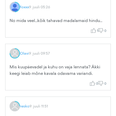
foxxx
9. juuli 05:26
No mida veel...kõik tahavad madalamaid hindu...
1
0
Olavi
9. juuli 09:57
Mis kuupäevadel ja kuhu on vaja lennata? Äkki
keegi leiab mõne kavala odavama variandi.
0
0
resko
9. juuli 11:51