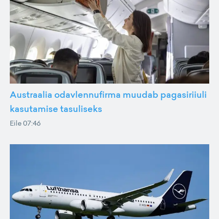
Austraalia odavlennufirma muudab pagasiriiuli
kasutamise tasuliseks
Eile 07:46