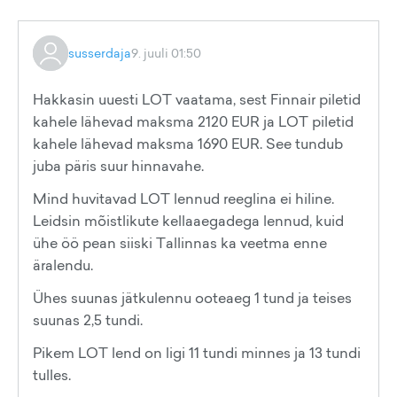
susserdaja
9. juuli 01:50
Hakkasin uuesti LOT vaatama, sest Finnair piletid
kahele lähevad maksma 2120 EUR ja LOT piletid
kahele lähevad maksma 1690 EUR. See tundub
juba päris suur hinnavahe.
Mind huvitavad LOT lennud reeglina ei hiline.
Leidsin mõistlikute kellaaegadega lennud, kuid
ühe öö pean siiski Tallinnas ka veetma enne
äralendu.
Ühes suunas jätkulennu ooteaeg 1 tund ja teises
suunas 2,5 tundi.
Pikem LOT lend on ligi 11 tundi minnes ja 13 tundi
tulles.