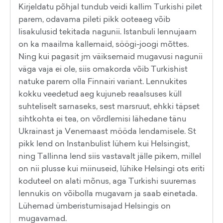
Kirjeldatu põhjal tundub veidi kallim Turkishi pilet
parem, odavama pileti pikk ooteaeg võib
lisakulusid tekitada nagunii. Istanbuli lennujaam
on ka maailma kallemaid, söögi-joogi mõttes.
Ning kui pagasit jm väiksemaid mugavusi nagunii
väga vaja ei ole, siis omakorda võib Turkishist
natuke parem olla Finnairi variant. Lennukites
kokku veedetud aeg kujuneb reaalsuses küll
suhteliselt sarnaseks, sest marsruut, ehkki täpset
sihtkohta ei tea, on võrdlemisi lähedane tänu
Ukrainast ja Venemaast mööda lendamisele. St
pikk lend on Instanbulist lühem kui Helsingist,
ning Tallinna lend siis vastavalt jälle pikem, millel
on nii plusse kui miinuseid, lühike Helsingi ots eriti
koduteel on alati mõnus, aga Turkishi suuremas
lennukis on võibolla mugavam ja saab einetada.
Lühemad ümberistumisajad Helsingis on
mugavamad.