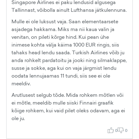
Singapore Airlines ei paku lendusid algusega
Tallinnast, võibolla ainult Lufthansa jätkulennuna.
Mulle ei ole luksust vaja. Saan elementaarsete
asjadega hakkama. Miks ma nii kaua valin ja
venitan, on pileti kõrge hind. Kui pean ühe
inimese kohta välja käima 1000 EUR ringis, siis
tahaks head lendu saada. Turkish Airlines võib ju
anda rohkelt pardatoitu ja jooki ning silmaklappe,
susse ja sokke, aga kui on vaja järgmist lendu
oodata lennujaamas 11 tundi, siis see ei ole
meeldiv.
Arutlusest selgub tõde. Mida rohkem mõtlen või
ei mõtle, meeldib mulle siiski Finnairi graafik
kõige rohkem, kui vaid pilet oleks odavam, aga ei
ole ju.
0
0