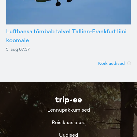
Lufthansa tõmbab talvel Tallinn-Frankfurt liini
koomale
5. aug 07:37
Kõik uudised
Lennupakkumised
Reisikaaslased
Uudised