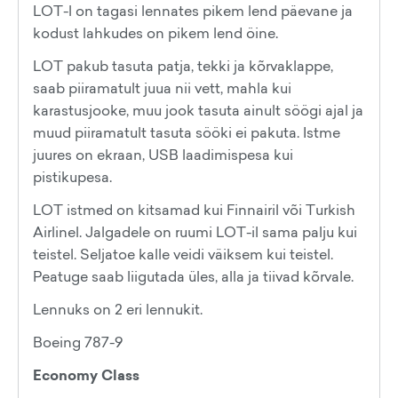
LOT-l on tagasi lennates pikem lend päevane ja
kodust lahkudes on pikem lend öine.
LOT pakub tasuta patja, tekki ja kõrvaklappe,
saab piiramatult juua nii vett, mahla kui
karastusjooke, muu jook tasuta ainult söögi ajal ja
muud piiramatult tasuta sööki ei pakuta. Istme
juures on ekraan, USB laadimispesa kui
pistikupesa.
LOT istmed on kitsamad kui Finnairil või Turkish
Airlinel. Jalgadele on ruumi LOT-il sama palju kui
teistel. Seljatoe kalle veidi väiksem kui teistel.
Peatuge saab liigutada üles, alla ja tiivad kõrvale.
Lennuks on 2 eri lennukit.
Boeing 787-9
Economy Class