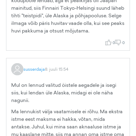
kodupoole lendab, aga et pealkirjas oli Jaapan
mainitud, siis Finnairi Tokyo-Helsingi suund läheb
tihti "teistpidi", üle Alaska ja põhjapooluse. Selge
ilmaga võib päris huvitav vaade olla, kui see peaks
huvi pakkuma ja otsust mõjutama.
0
0
susserdaja
8. juuli 15:54
Mul on lennud valitud öistele aegadele ja isegi
siis, kui lendan üle Alaska, midagi ei ole näha
nagunii.
Ma lennukist välja vaatamisele ei rõhu. Ma ekstra
istme eest maksma ei hakka, võtan, mida
antakse. Juhul, kui mina saan aknaaluse istme ja
mu kaaslane mitte, siis ma annan oma istme oma