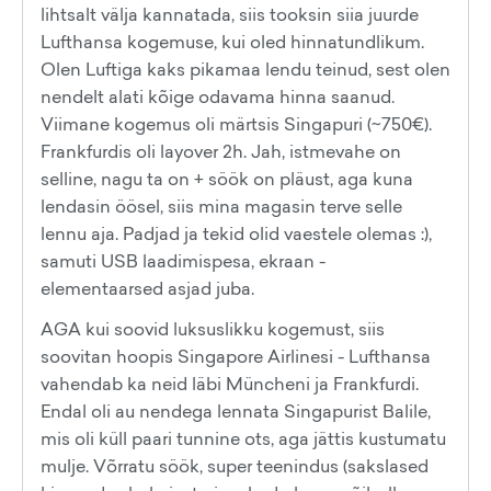
lihtsalt välja kannatada, siis tooksin siia juurde
Lufthansa kogemuse, kui oled hinnatundlikum.
Olen Luftiga kaks pikamaa lendu teinud, sest olen
nendelt alati kõige odavama hinna saanud.
Viimane kogemus oli märtsis Singapuri (~750€).
Frankfurdis oli layover 2h. Jah, istmevahe on
selline, nagu ta on + söök on pläust, aga kuna
lendasin öösel, siis mina magasin terve selle
lennu aja. Padjad ja tekid olid vaestele olemas :),
samuti USB laadimispesa, ekraan -
elementaarsed asjad juba.
AGA kui soovid luksuslikku kogemust, siis
soovitan hoopis Singapore Airlinesi - Lufthansa
vahendab ka neid läbi Müncheni ja Frankfurdi.
Endal oli au nendega lennata Singapurist Balile,
mis oli küll paari tunnine ots, aga jättis kustumatu
mulje. Võrratu söök, super teenindus (sakslased