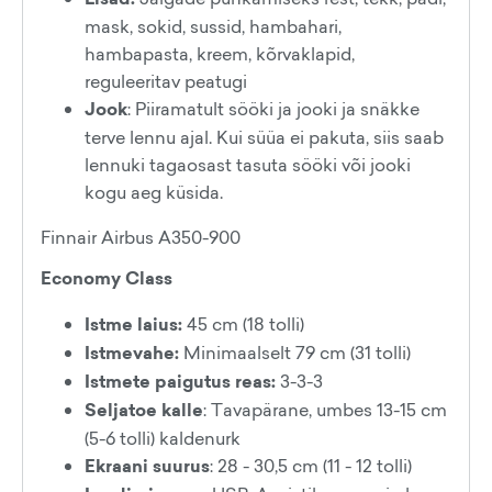
mask, sokid, sussid, hambahari,
hambapasta, kreem, kõrvaklapid,
reguleeritav peatugi
Jook
: Piiramatult sööki ja jooki ja snäkke
terve lennu ajal. Kui süüa ei pakuta, siis saab
lennuki tagaosast tasuta sööki või jooki
kogu aeg küsida.
Finnair Airbus A350-900
Economy Class
Istme laius:
45 cm (18 tolli)
Istmevahe:
Minimaalselt 79 cm (31 tolli)
Istmete paigutus reas:
3-3-3
Seljatoe kalle
: Tavapärane, umbes 13-15 cm
(5-6 tolli) kaldenurk
Ekraani suurus
: 28 - 30,5 cm (11 - 12 tolli)