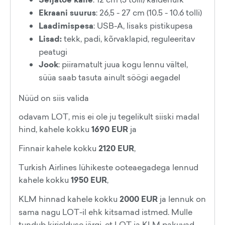
Ekraani suurus
: 26,5 - 27 cm (10.5 - 10.6 tolli)
Laadimispesa
: USB-A, lisaks pistikupesa
Lisad:
tekk, padi, kõrvaklapid, reguleeritav
peatugi
Jook
: piiramatult juua kogu lennu vältel,
süüa saab tasuta ainult söögi aegadel
Nüüd on siis valida
odavam LOT, mis ei ole ju tegelikult siiski madal
hind, kahele kokku
1690 EUR
ja
Finnair kahele kokku
2120 EUR
,
Turkish Airlines lühikeste ooteaegadega lennud
kahele kokku
1950 EUR
,
KLM hinnad kahele kokku
2000 EUR
ja lennuk on
sama nagu LOT-il ehk kitsamad istmed. Mulle
tundub kirjelduse järgi, et LOT ja KLM pakuvad