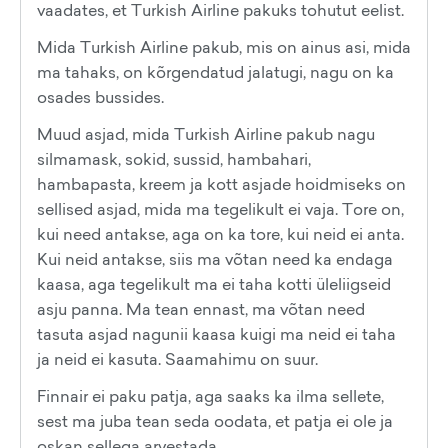
vaadates, et Turkish Airline pakuks tohutut eelist.
Mida Turkish Airline pakub, mis on ainus asi, mida
ma tahaks, on kõrgendatud jalatugi, nagu on ka
osades bussides.
Muud asjad, mida Turkish Airline pakub nagu
silmamask, sokid, sussid, hambahari,
hambapasta, kreem ja kott asjade hoidmiseks on
sellised asjad, mida ma tegelikult ei vaja. Tore on,
kui need antakse, aga on ka tore, kui neid ei anta.
Kui neid antakse, siis ma võtan need ka endaga
kaasa, aga tegelikult ma ei taha kotti üleliigseid
asju panna. Ma tean ennast, ma võtan need
tasuta asjad nagunii kaasa kuigi ma neid ei taha
ja neid ei kasuta. Saamahimu on suur.
Finnair ei paku patja, aga saaks ka ilma sellete,
sest ma juba tean seda oodata, et patja ei ole ja
oskan sellega arvestada.