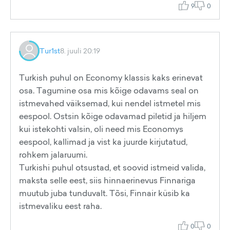
9
0
Tur1st
8. juuli 20:19
Turkish puhul on Economy klassis kaks erinevat
osa. Tagumine osa mis kõige odavams seal on
istmevahed väiksemad, kui nendel istmetel mis
eespool. Ostsin kõige odavamad piletid ja hiljem
kui istekohti valsin, oli need mis Economys
eespool, kallimad ja vist ka juurde kirjutatud,
rohkem jalaruumi.
Turkishi puhul otsustad, et soovid istmeid valida,
maksta selle eest, siis hinnaerinevus Finnariga
muutub juba tunduvalt. Tõsi, Finnair küsib ka
istmevaliku eest raha.
0
0