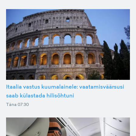
Itaalia vastus kuumalainele: vaatamisväärsusi
saab külastada hilisõhtuni
Täna 07:30