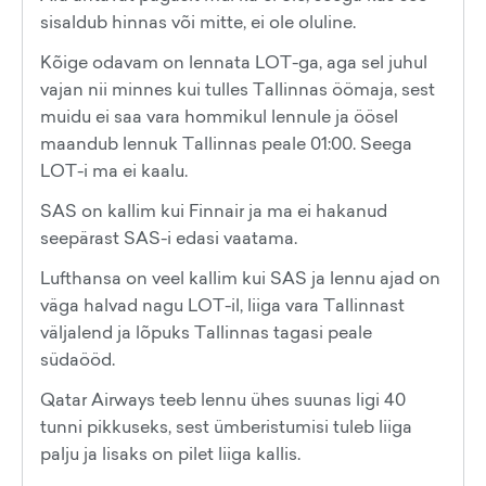
sisaldub hinnas või mitte, ei ole oluline.
Kõige odavam on lennata LOT-ga, aga sel juhul
vajan nii minnes kui tulles Tallinnas öömaja, sest
muidu ei saa vara hommikul lennule ja öösel
maandub lennuk Tallinnas peale 01:00. Seega
LOT-i ma ei kaalu.
SAS on kallim kui Finnair ja ma ei hakanud
seepärast SAS-i edasi vaatama.
Lufthansa on veel kallim kui SAS ja lennu ajad on
väga halvad nagu LOT-il, liiga vara Tallinnast
väljalend ja lõpuks Tallinnas tagasi peale
südaööd.
Qatar Airways teeb lennu ühes suunas ligi 40
tunni pikkuseks, sest ümberistumisi tuleb liiga
palju ja lisaks on pilet liiga kallis.