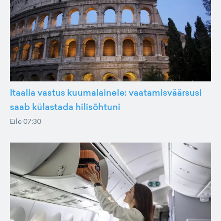
Itaalia vastus kuumalainele: vaatamisväärsusi
saab külastada hilisõhtuni
Eile 07:30