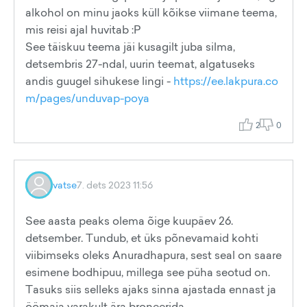
alkohol on minu jaoks küll kõikse viimane teema,
mis reisi ajal huvitab :P
See täiskuu teema jäi kusagilt juba silma,
detsembris 27-ndal, uurin teemat, algatuseks
andis guugel sihukese lingi -
https://ee.lakpura.co
m/pages/unduvap-poya
2
0
vatse
7. dets 2023 11:56
See aasta peaks olema õige kuupäev 26.
detsember. Tundub, et üks põnevamaid kohti
viibimseks oleks Anuradhapura, sest seal on saare
esimene bodhipuu, millega see püha seotud on.
Tasuks siis selleks ajaks sinna ajastada ennast ja
öömaja varakult ära broneerida.