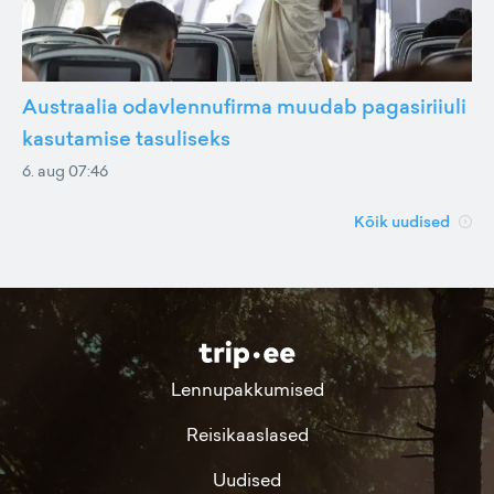
Austraalia odavlennufirma muudab pagasiriiuli
kasutamise tasuliseks
6. aug 07:46
Kõik uudised
Lennupakkumised
Reisikaaslased
Uudised