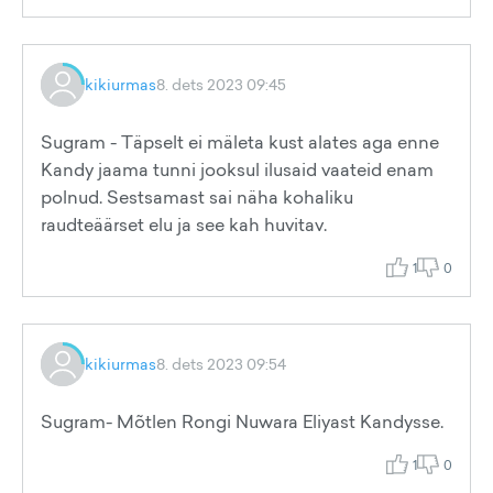
kikiurmas
8. dets 2023 09:45
Sugram - Täpselt ei mäleta kust alates aga enne
Kandy jaama tunni jooksul ilusaid vaateid enam
polnud. Sestsamast sai näha kohaliku
raudteäärset elu ja see kah huvitav.
1
0
kikiurmas
8. dets 2023 09:54
Sugram- Mõtlen Rongi Nuwara Eliyast Kandysse.
1
0