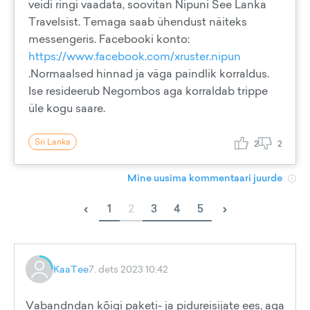
veidi ringi vaadata, soovitan Nipuni See Lanka
Travelsist. Temaga saab ühendust näiteks
messengeris. Facebooki konto:
https://www.facebook.com/xruster.nipun
.Normaalsed hinnad ja väga paindlik korraldus.
Ise resideerub Negombos aga korraldab trippe
üle kogu saare.
Sri Lanka
2
2
Mine uusima kommentaari juurde
‹
›
1
2
3
4
5
KaaTee
7. dets 2023 10:42
Vabandndan kõigi paketi- ja pidureisijate ees, aga