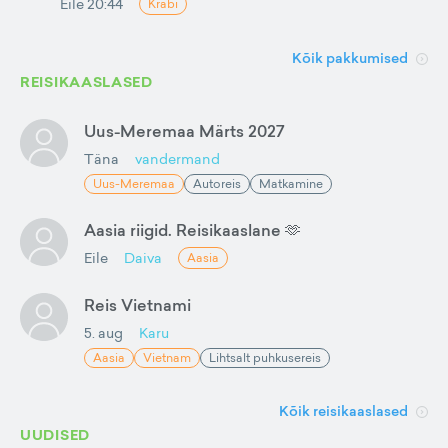
Eile 20:44
Krabi
Kõik pakkumised
REISIKAASLASED
Uus-Meremaa Märts 2027
Täna
vandermand
Uus-Meremaa
Autoreis
Matkamine
Aasia riigid. Reisikaaslane 🫶
Eile
Daiva
Aasia
Reis Vietnami
5. aug
Karu
Aasia
Vietnam
Lihtsalt puhkusereis
Kõik reisikaaslased
UUDISED