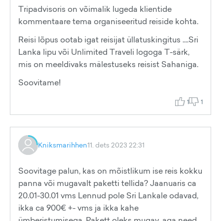
Tripadvisoris on võimalik lugeda klientide
kommentaare tema organiseeritud reiside kohta.
Reisi lõpus ootab igat reisijat üllatuskingitus ....Sri
Lanka lipu või Unlimited Traveli logoga T-särk,
mis on meeldivaks mälestuseks reisist Sahaniga.
Soovitame!
1
1
Kniksmarihhen
11. dets 2023 22:31
Soovitage palun, kas on mõistlikum ise reis kokku
panna või mugavalt paketti tellida? Jaanuaris ca
20.01-30.01 vms Lennud pole Sri Lankale odavad,
ikka ca 900€ +- vms ja ikka kahe
ümberistumisega. Pakett oleks mugav, aga need