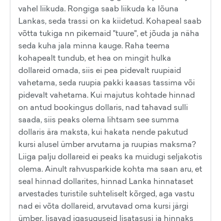
vahel liikuda. Rongiga saab liikuda ka lõuna
Lankas, seda trassi on ka kiidetud. Kohapeal saab
võtta tukiga nn pikemaid "tuure", et jõuda ja näha
seda kuha jala minna kauge. Raha teema
kohapealt tundub, et hea on mingit hulka
dollareid omada, siis ei pea pidevalt ruupiaid
vahetama, seda ruupia pakki kaasas tassima või
pidevalt vahetama. Kui majutus kohtade hinnad
on antud bookingus dollaris, nad tahavad sulli
saada, siis peaks olema lihtsam see summa
dollaris ära maksta, kui hakata nende pakutud
kursi alusel ümber arvutama ja ruupias maksma?
Liiga palju dollareid ei peaks ka muidugi seljakotis
olema. Ainult rahvusparkide kohta ma saan aru, et
seal hinnad dollarites, hinnad Lanka hinnataset
arvestades turistile suhteliselt kõrged, aga vastu
nad ei võta dollareid, arvutavad oma kursi järgi
ümber, lisavad igasuguseid lisatasusi ja hinnaks