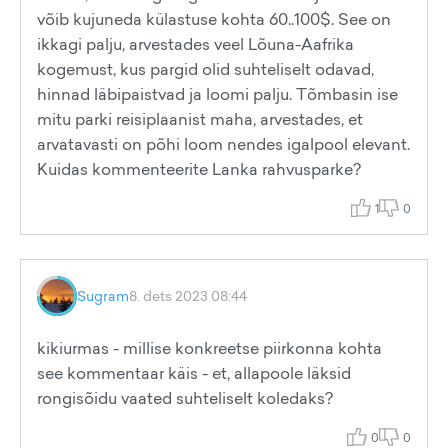
võib kujuneda külastuse kohta 60..100$. See on
ikkagi palju, arvestades veel Lõuna-Aafrika
kogemust, kus pargid olid suhteliselt odavad,
hinnad läbipaistvad ja loomi palju. Tõmbasin ise
mitu parki reisiplaanist maha, arvestades, et
arvatavasti on põhi loom nendes igalpool elevant.
Kuidas kommenteerite Lanka rahvusparke?
1
0
Sugram
8. dets 2023 08:44
kikiurmas - millise konkreetse piirkonna kohta
see kommentaar käis - et, allapoole läksid
rongisõidu vaated suhteliselt koledaks?
0
0