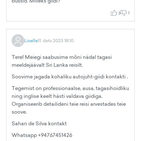
bussid. Milleks giidi?
3
1
Liselle
11. dets 2023 18:10
Tere! Meiegi saabusime mõni nädal tagasi
meeldejäävalt Sri Lanka reisilt.
Soovime jagada kohaliku autojuht-giidi kontakti .
Tegemist on professionaalse, ausa, tagasihoidliku
ning inglise keelt hästi valdava giidiga.
Organiseerib detailideni teie reisi arvestades teie
soove.
Sahan de Silva kontakt
Whatsapp +94767451426