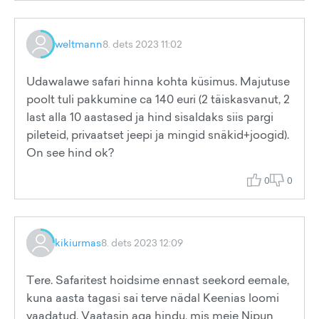
weltmann
8. dets 2023 11:02
Udawalawe safari hinna kohta küsimus. Majutuse
poolt tuli pakkumine ca 140 euri (2 täiskasvanut, 2
last alla 10 aastased ja hind sisaldaks siis pargi
pileteid, privaatset jeepi ja mingid snäkid+joogid).
On see hind ok?
0
0
kikiurmas
8. dets 2023 12:09
Tere. Safaritest hoidsime ennast seekord eemale,
kuna aasta tagasi sai terve nädal Keenias loomi
vaadatud. Vaatasin aga hindu, mis meie Nipun