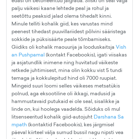
edasi on betoneeritud jalgrada. Siiski on seal väga
palju väikesi kaane lehtede peal ja rohul ja
seetõttu peaksid jalad olema tihedalt kinni.
Minule telliti kohalik giid, kes varustas mind
peenest tihedast puuvillariidest põlvini sääristega
sokkide ja püksisäärte peale tõmbamiseks.
Giidiks oli kohalik maouurija ja looduskaitsja
Vish
an Pushpamal
(kontakt Facebookis), igati viisakas
ja asjatundlik inimene ning huvitatud väikeste
retkede juhtimisest, mina olin kokku vist 5 tundi
temaga ja kokkulepitud hind oli 7000 ruupiat.
Mingeid suuri loomi selles väikeses metsatükis
polnud, aga eksootiline oli ikkagi, madusid ja
hammustavaid putukaid ei ole seal, sisalikke ja
linde on, kui hoolega vaadelda. Sõiduks oli mul
litsenseeritud kohalik giid-autojuht
Darshana Sa
mpath
(kontaktid Facebookis), kes järgmisel
päeval kiirteel välja surnud bussil nagu nipsti vea