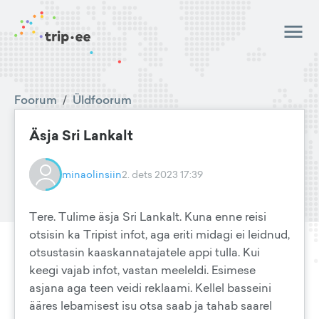
Foorum
/
Üldfoorum
Äsja Sri Lankalt
minaolinsiin
2. dets 2023 17:39
Tere. Tulime äsja Sri Lankalt. Kuna enne reisi
otsisin ka Tripist infot, aga eriti midagi ei leidnud,
otsustasin kaaskannatajatele appi tulla. Kui
keegi vajab infot, vastan meeleldi. Esimese
asjana aga teen veidi reklaami. Kellel basseini
ääres lebamisest isu otsa saab ja tahab saarel