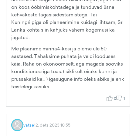
on koos ööbimiskohtadega ja tunduvad üsna
kehvakeste tagasisidestamistega. Tai
Kuningriigiga oli planeerimine kuidagi lihtsam, Sri
Lanka kohta siin kahjuks vähem kogemusi ka
jagatud.
Me plaanime minna4-kesi ja oleme üle 50
aastased. Tahaksime puhata ja veidi looduses
käia. Raha on ökonoomselt, aga magada sooviks
konditsioneeriga toas. (isiklikult eiraks konni ja
prussakaid ka... ) igasugune info oleks abiks ja ehk
teistelegi kasuks.
0
1
vatse
12. dets 2023 10:55