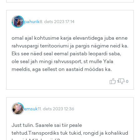
pahurik
8. dets 2023 17:14
omal ajal kohtusime karja elevantidega juba enne
rahvuspargi territooriumi ja pargis nägime neid ka.
Eks see näed seal eemal paistab leopardi saba,
ole seal jah mingi rahvussport, st mulle Yala
meeldis, aga sellest on aastaid möödas ka.
1
0
emsuk
11. dets 2023 12:36
Just tulin. Saarele sai tiir peale
tehtud.Transpordiks tuk tukid, rongid ja kohalikud