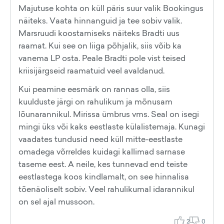
Majutuse kohta on küll päris suur valik Bookingus
näiteks. Vaata hinnanguid ja tee sobiv valik.
Marsruudi koostamiseks näiteks Bradti uus
raamat. Kui see on liiga põhjalik, siis võib ka
vanema LP osta. Peale Bradti pole vist teised
kriisijärgseid raamatuid veel avaldanud.
Kui peamine eesmärk on rannas olla, siis
kuulduste järgi on rahulikum ja mõnusam
lõunarannikul. Mirissa ümbrus vms. Seal on isegi
mingi üks või kaks eestlaste külalistemaja. Kunagi
vaadates tundusid need küll mitte-eestlaste
omadega võrreldes kuidagi kallimad sarnase
taseme eest. A neile, kes tunnevad end teiste
eestlastega koos kindlamalt, on see hinnalisa
tõenäoliselt sobiv. Veel rahulikumal idarannikul
on sel ajal mussoon.
2
0