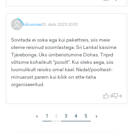
kikiurmas
12. dets 2023 20:51
Sovitada ei oska aga kui pakettreis, siis meie
oleme reisinud soomlastega. Sri Lankal käisime
Tjäreboriga. Üks ümberistumine Dohas. Tripid
võtsime kohalikult "poisilt". Kui oleks aega, siis
loomulikult reisiks omal käel. Nädal/poolteist-
minuarust parem kui kõik on ette-taha
organiseeritud.
0
0
‹
›
1
2
3
4
5