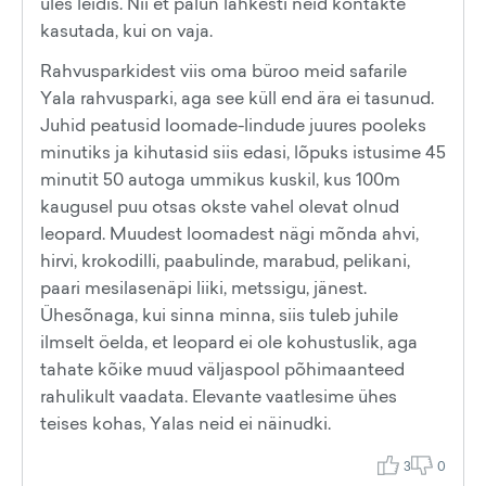
üles leidis. Nii et palun lahkesti neid kontakte
kasutada, kui on vaja.
Rahvusparkidest viis oma büroo meid safarile
Yala rahvusparki, aga see küll end ära ei tasunud.
Juhid peatusid loomade-lindude juures pooleks
minutiks ja kihutasid siis edasi, lõpuks istusime 45
minutit 50 autoga ummikus kuskil, kus 100m
kaugusel puu otsas okste vahel olevat olnud
leopard. Muudest loomadest nägi mõnda ahvi,
hirvi, krokodilli, paabulinde, marabud, pelikani,
paari mesilasenäpi liiki, metssigu, jänest.
Ühesõnaga, kui sinna minna, siis tuleb juhile
ilmselt öelda, et leopard ei ole kohustuslik, aga
tahate kõike muud väljaspool põhimaanteed
rahulikult vaadata. Elevante vaatlesime ühes
teises kohas, Yalas neid ei näinudki.
3
0