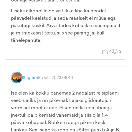
Lisaks alkoholile on vist ikka liha ka nendel
päevadel keelatud ja seda reaalselt ei müüa ega
pakutagi kuskil. Arvestades kohalikku suurepärast
ja mitmekesist toitu, siis see piirang jäi küll
tähelepanuta.
0
0
Sugram
8. dets 2023 08:40
Ise olen ka kokku panemas 2 nädalast reisiplaani
veebruariks ja nn pikemaks ajaks giid/autojuhi
võtmisel mõet ei näe. Plaan on liikuda überiga
jne/tukida pikemaid vahemaid ja siis olla 1..4
päeva kohapeal. Rohkem aega pikem kesk
Lankas. Seal saab ka rongiga sõites punkti A ja B