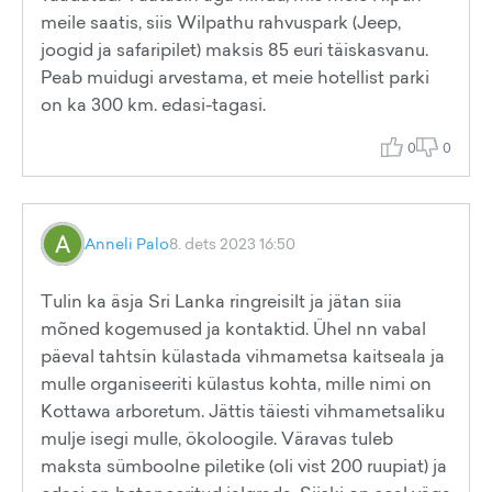
meile saatis, siis Wilpathu rahvuspark (Jeep,
joogid ja safaripilet) maksis 85 euri täiskasvanu.
Peab muidugi arvestama, et meie hotellist parki
on ka 300 km. edasi-tagasi.
0
0
Anneli Palo
8. dets 2023 16:50
Tulin ka äsja Sri Lanka ringreisilt ja jätan siia
mõned kogemused ja kontaktid. Ühel nn vabal
päeval tahtsin külastada vihmametsa kaitseala ja
mulle organiseeriti külastus kohta, mille nimi on
Kottawa arboretum. Jättis täiesti vihmametsaliku
mulje isegi mulle, ökoloogile. Väravas tuleb
maksta sümboolne piletike (oli vist 200 ruupiat) ja