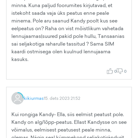
minna. Kuna paljud foorumites kirjutavad, et
istekoht saada vaja üks peatus enne peale
minema. Pole aru saanud Kandy poolt kus see
eelpeatus on? Raha on vist mõistlikum vahetada
lennujaamas(suured pakid pole hullu, Tansaanias
sai seljakotiga raharulle tassitud ? Sama SIM
kaardi ostmisega olen kuulnud lennujaama
kasuks.
0
0
kikiurmas
15. dets 2023 21:52
Kui rongiga Kandy- Ella, siis eelmist peatust pole.
Kandy on alg/lõpp-peatus. Ellast Kandysse on see
võimalus, eelmisest peatusest peale minna,
olemas. Nägin seal kümmekond seljakotirändurit