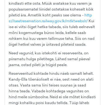
kindlasti ette osta. Müük avatakse kuu varem ja
populaarsematel liinidel ostetakse koheselt kõik
piletid ära. Ametlik koht peaks see olema -
http
s://seatreservation.railway.gov.lk/mtktwebslr/
Kui
ise ei viitsi õiget hetke tabada, siis tuleb eelnevalt
mõni kogemustega büroo leida, kellele saab
rohkem kui kuu varem tellimuse teha. Siis on nad
õigel hetkel valves ja üritavad pileteid saada.
Need vagunid, kus istekohti ei reserveerita, on
piiramatu hulga piletitega. Lähed samal päeval
jaama, ostad pileti ja trügid peale.
Reserveeritud kohtade hindu näeb samalt lehelt.
Kandy-Ella tõenäoliselt ei näe, sest need on alati
otsas. Vaata sama liini teises suunas ja saad
hinna teada. Vabade kohtadega vagunites on
hind meile sümboolne. Neid ei ole mõtet kindlasti
mingi kohaliku poisi kaudu tellida. Tüüp läheb