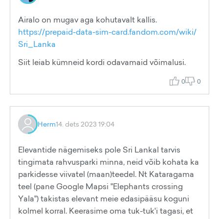
Airalo on mugav aga kohutavalt kallis.
https://prepaid-data-sim-card.fandom.com/wiki/
Sri_Lanka
Siit leiab kümneid kordi odavamaid võimalusi.
0
0
Herm
14. dets 2023 19:04
Elevantide nägemiseks pole Sri Lankal tarvis
tingimata rahvusparki minna, neid võib kohata ka
parkidesse viivatel (maan)teedel. Nt Kataragama
teel (pane Google Mapsi "Elephants crossing
Yala") takistas elevant meie edasipääsu koguni
kolmel korral. Keerasime oma tuk-tuk'i tagasi, et