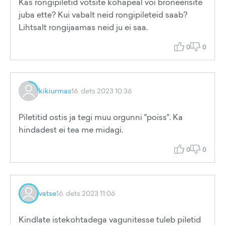
Kas rongipiletid võtsite kohapeal või broneerisite
juba ette? Kui vabalt neid rongipileteid saab?
Lihtsalt rongijaamas neid ju ei saa.
0
0
kikiurmas
16. dets 2023 10:36
Piletitid ostis ja tegi muu orgunni "poiss". Ka
hindadest ei tea me midagi.
0
0
vatse
16. dets 2023 11:06
Kindlate istekohtadega vagunitesse tuleb piletid