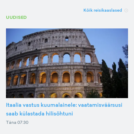
Kõik reisikaaslased
UUDISED
Itaalia vastus kuumalainele: vaatamisväärsusi
saab külastada hilisõhtuni
Täna 07:30