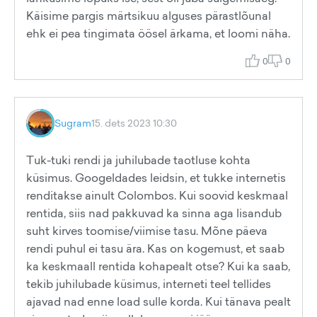
Käisime pargis märtsikuu alguses pärastlõunal
ehk ei pea tingimata öösel ärkama, et loomi näha.
0
0
Sugram
15. dets 2023 10:30
Tuk-tuki rendi ja juhilubade taotluse kohta
küsimus. Googeldades leidsin, et tukke internetis
renditakse ainult Colombos. Kui soovid keskmaal
rentida, siis nad pakkuvad ka sinna aga lisandub
suht kirves toomise/viimise tasu. Mõne päeva
rendi puhul ei tasu ära. Kas on kogemust, et saab
ka keskmaall rentida kohapealt otse? Kui ka saab,
tekib juhilubade küsimus, interneti teel tellides
ajavad nad enne load sulle korda. Kui tänava pealt