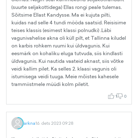
(suurte seljakottidega) Ellas rongi peale tulemas.
Sõitsime Ellast Kandysse. Ma ei kujuta pilti,
kuidas nad selle 4 tundi mööda saatsid. Reisisime
teises klassis (esimest klassi polnudki) .Läbi
vagunivahelise akna oli küll pilt, et Tallinna kiludel
on karbis rohkem ruumi kui üldvagunis. Kui
eesmärk on kohaliku eluga tutvuda, siis kindlasti
üldvagunis. Kui nautida vaateid aknast, siis võtke
veidi kallim pilet. Ka selles 2. klaasi vagunis oli
istumisega veidi tuuga. Meie mõistes kahesele
trammiistmele müüdi kolm piletit.
1
0
arkna
16. dets 2023 09:28