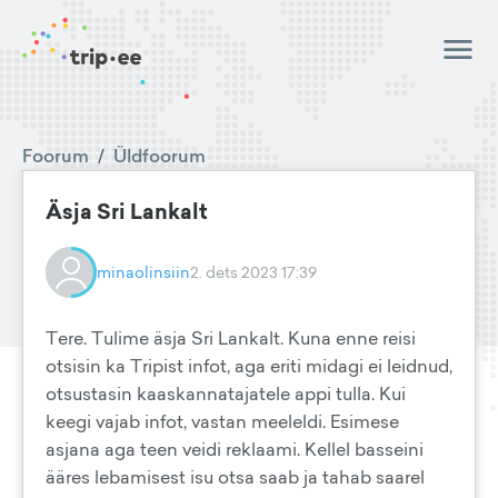
Foorum
/
Üldfoorum
Äsja Sri Lankalt
minaolinsiin
2. dets 2023 17:39
Tere. Tulime äsja Sri Lankalt. Kuna enne reisi
otsisin ka Tripist infot, aga eriti midagi ei leidnud,
otsustasin kaaskannatajatele appi tulla. Kui
keegi vajab infot, vastan meeleldi. Esimese
asjana aga teen veidi reklaami. Kellel basseini
ääres lebamisest isu otsa saab ja tahab saarel