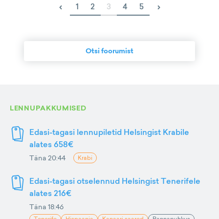
‹
›
1
2
3
4
5
Otsi foorumist
LENNUPAKKUMISED
Edasi-tagasi lennupiletid Helsingist Krabile
alates 658€
Täna 20:44
Krabi
Edasi-tagasi otselennud Helsingist Tenerifele
alates 216€
Täna 18:46
Tenerife
Hispaania
Kanaari saared
Rannapuhkus