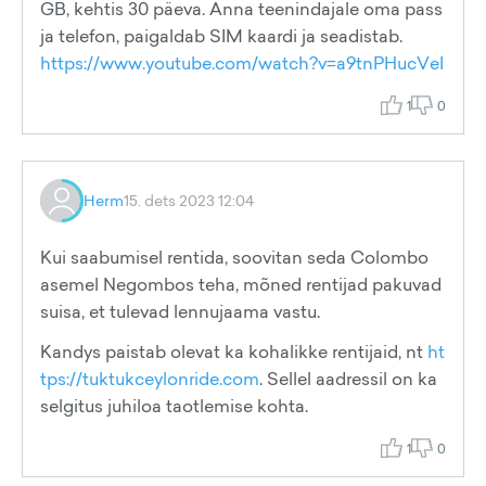
GB, kehtis 30 päeva. Anna teenindajale oma pass
ja telefon, paigaldab SIM kaardi ja seadistab.
https://www.youtube.com/watch?v=a9tnPHucVeI
1
0
Herm
15. dets 2023 12:04
Kui saabumisel rentida, soovitan seda Colombo
asemel Negombos teha, mõned rentijad pakuvad
suisa, et tulevad lennujaama vastu.
Kandys paistab olevat ka kohalikke rentijaid, nt
ht
tps://tuktukceylonride.com
. Sellel aadressil on ka
selgitus juhiloa taotlemise kohta.
1
0