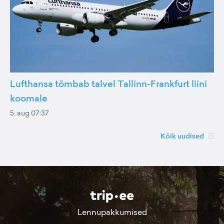
Lufthansa tõmbab talvel Tallinn-Frankfurt liini
koomale
5. aug 07:37
Kõik uudised
Lennupakkumised