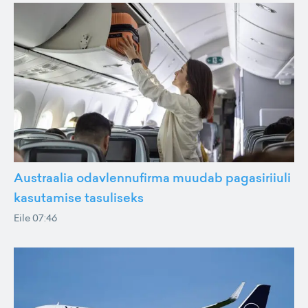
Austraalia odavlennufirma muudab pagasiriiuli
kasutamise tasuliseks
Eile 07:46