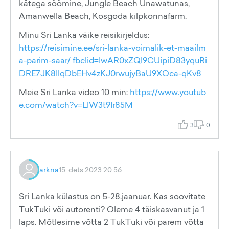
kätega söömine, Jungle Beach Unawatunas,
Amanwella Beach, Kosgoda kilpkonnafarm.
Minu Sri Lanka väike reisikirjeldus:
https://reisimine.ee/sri-lanka-voimalik-et-maailm
a-parim-saar/ fbclid=IwAR0xZQl9CUipiD83yquRi
DRE7JK8IlqDbEHv4zKJ0rwujyBaU9XOca-qKv8
Meie Sri Lanka video 10 min:
https://www.youtub
e.com/watch?v=LlW3t9Ir85M
3
0
arkna
15. dets 2023 20:56
Sri Lanka külastus on 5-28.jaanuar. Kas soovitate
TukTuki või autorenti? Oleme 4 täiskasvanut ja 1
laps. Mõtlesime võtta 2 TukTuki või parem võtta