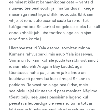
eelmisest külast banaanikobar osta -- vantsid
nuiavad tee peal sööki ja ilma tundus nii kerge
masinaga neist liiga ohtlik mööduda. (Ehk siin
vihje, et rendiauto asemel saab ka rendi-tuk-
tuk'iga mööda Sri Lankat seigelda, selleks tuli küll
enne kohalik juhiluba taotleda, aga selle ajas
rendifirma korda.)
Ülerahvastatud Yala asemel soovitan minna
Kumana rahvusparki, mis asub Yala idaservas.
Sinna on tülikam kohale jõuda (saabki vist ainult
idaranniku ehk Arugam Bay kaudu), aga
tõenäosus näha palju loomi ja ka linde on
kuuldavasti parem kui kuskil mujal Sri Lanka
parkides. Rahvast pole aga pea üldse, meie
sealoleku ajal tiirutas vaid paar masinat. Nägime
tõesti palju, seejuures passisime lagendikul
peesitava leopardiga üle veerand tunni tõtt ja
lahkusime lõpuks ise, sest oli juba sulgemisaeg.