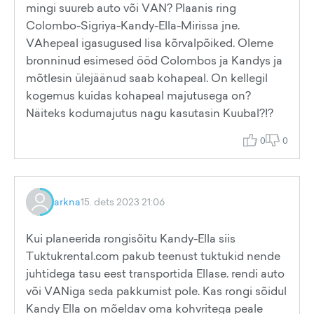
mingi suureb auto või VAN? Plaanis ring
Colombo-Sigriya-Kandy-Ella-Mirissa jne.
VAhepeal igasugused lisa kõrvalpõiked. Oleme
bronninud esimesed ööd Colombos ja Kandys ja
mõtlesin ülejäänud saab kohapeal. On kellegil
kogemus kuidas kohapeal majutusega on?
Näiteks kodumajutus nagu kasutasin Kuubal?!?
0
0
arkna
15. dets 2023 21:06
Kui planeerida rongisõitu Kandy-Ella siis
Tuktukrental.com pakub teenust tuktukid nende
juhtidega tasu eest transportida Ellase. rendi auto
või VANiga seda pakkumist pole. Kas rongi sõidul
Kandy Ella on mõeldav oma kohvritega peale