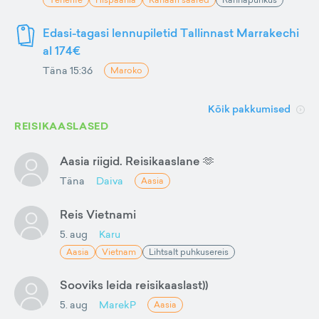
Edasi-tagasi lennupiletid Tallinnast Marrakechi
al 174€
Täna 15:36
Maroko
Kõik pakkumised
REISIKAASLASED
Aasia riigid. Reisikaaslane 🫶
Täna
Daiva
Aasia
Reis Vietnami
5. aug
Karu
Aasia
Vietnam
Lihtsalt puhkusereis
Sooviks leida reisikaaslast))
5. aug
MarekP
Aasia