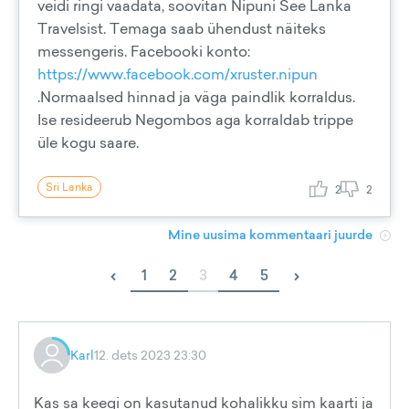
veidi ringi vaadata, soovitan Nipuni See Lanka
Travelsist. Temaga saab ühendust näiteks
messengeris. Facebooki konto:
https://www.facebook.com/xruster.nipun
.Normaalsed hinnad ja väga paindlik korraldus.
Ise resideerub Negombos aga korraldab trippe
üle kogu saare.
Sri Lanka
2
2
Mine uusima kommentaari juurde
‹
›
1
2
3
4
5
Karl
12. dets 2023 23:30
Kas sa keegi on kasutanud kohalikku sim kaarti ja