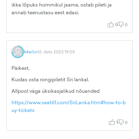
ikka lõpuks hommikul jaama, ostab pileti ja
annab teenustasu eest edasi.
0
0
Merlin
16. dets 2023 19:03
Päikest,
Kuidas osta rongipiletit Sri lankal.
Allpool väga üksikasjalikud nõuanded
https://www.seat61.com/SriLanka.htm#how-to-b
uy-tickets
1
0