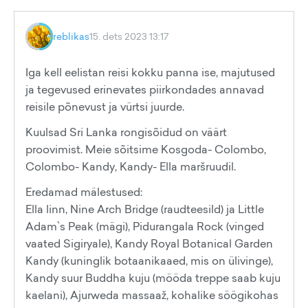
reblikas
15. dets 2023 13:17
Iga kell eelistan reisi kokku panna ise, majutused
ja tegevused erinevates piirkondades annavad
reisile põnevust ja vürtsi juurde.
Kuulsad Sri Lanka rongisõidud on väärt
proovimist. Meie sõitsime Kosgoda- Colombo,
Colombo- Kandy, Kandy- Ella maršruudil.
Eredamad mälestused:
Ella linn, Nine Arch Bridge (raudteesild) ja Little
Adam`s Peak (mägi), Pidurangala Rock (vinged
vaated Sigiryale), Kandy Royal Botanical Garden
Kandy (kuninglik botaanikaaed, mis on ülivinge),
Kandy suur Buddha kuju (mööda treppe saab kuju
kaelani), Ajurweda massaaž, kohalike söögikohas