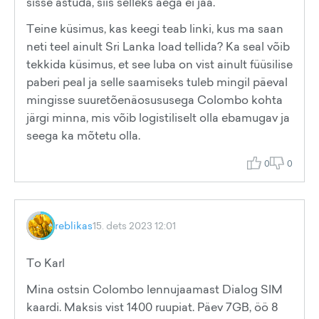
sisse astuda, siis selleks aega ei jää.
Teine küsimus, kas keegi teab linki, kus ma saan
neti teel ainult Sri Lanka load tellida? Ka seal võib
tekkida küsimus, et see luba on vist ainult füüsilise
paberi peal ja selle saamiseks tuleb mingil päeval
mingisse suuretõenäosususega Colombo kohta
järgi minna, mis võib logistiliselt olla ebamugav ja
seega ka mõtetu olla.
0
0
reblikas
15. dets 2023 12:01
To Karl
Mina ostsin Colombo lennujaamast Dialog SIM
kaardi. Maksis vist 1400 ruupiat. Päev 7GB, öö 8