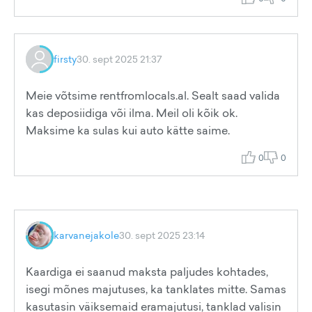
firsty
30. sept 2025 21:37
Meie võtsime rentfromlocals.al. Sealt saad valida
kas deposiidiga või ilma. Meil oli kõik ok.
Maksime ka sulas kui auto kätte saime.
0
0
karvanejakole
30. sept 2025 23:14
Kaardiga ei saanud maksta paljudes kohtades,
isegi mõnes majutuses, ka tanklates mitte. Samas
kasutasin väiksemaid eramajutusi, tanklad valisin