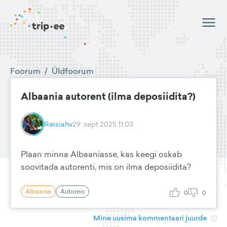
Foorum
/
Üldfoorum
Albaania autorent (ilma deposiidita?)
Reisiahv
29. sept 2025 11:03
Plaan minna Albaaniasse, kas keegi oskab
soovitada autorenti, mis on ilma deposiidita?
Albaania
Autoreis
0
0
Mine uusima kommentaari juurde