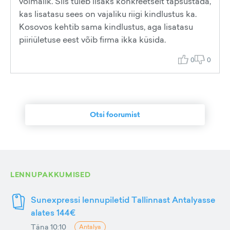
võimalik. Siis tuleb lisaks konkreetselt täpsustada,
kas lisatasu sees on vajaliku riigi kindlustus ka.
Kosovos kehtib sama kindlustus, aga lisatasu
piiriületuse eest võib firma ikka küsida.
0
0
Otsi foorumist
LENNUPAKKUMISED
Sunexpressi lennupiletid Tallinnast Antalyasse
alates 144€
Täna 10:10
Antalya