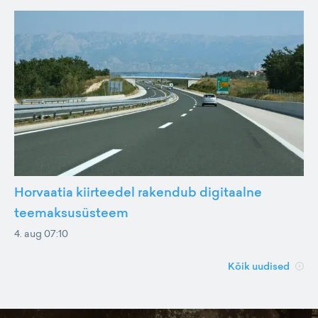
Horvaatia kiirteedel rakendub digitaalne
teemaksusüsteem
4. aug 07:10
Kõik uudised