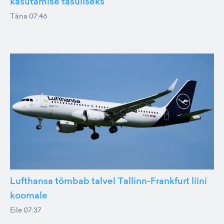
kasutamise tasuliseks
Täna 07:46
Lufthansa tõmbab talvel Tallinn-Frankfurt liini
koomale
Eile 07:37