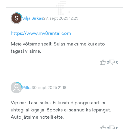
Silja Sirkas
29. sept 2025 12:25
https://www.mv8rental.com
Meie võtsime sealt. Sulas maksime kui auto
tagasi viisime.
0
0
Pilka
30. sept 2025 21:18
Vip car. Tasu sulas. Ei küsitud pangakaarti,ei
ühtegi allkirja ja lõppeks ei saanud ka lepingut.
Auto jätsime hotelli ette.
0
0