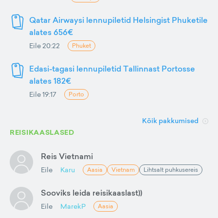
Qatar Airwaysi lennupiletid Helsingist Phuketile
alates 656€
Eile 20:22
Phuket
Edasi-tagasi lennupiletid Tallinnast Portosse
alates 182€
Eile 19:17
Porto
Kõik pakkumised
REISIKAASLASED
Reis Vietnami
Eile
Karu
Aasia
Vietnam
Lihtsalt puhkusereis
Sooviks leida reisikaaslast))
Eile
MarekP
Aasia