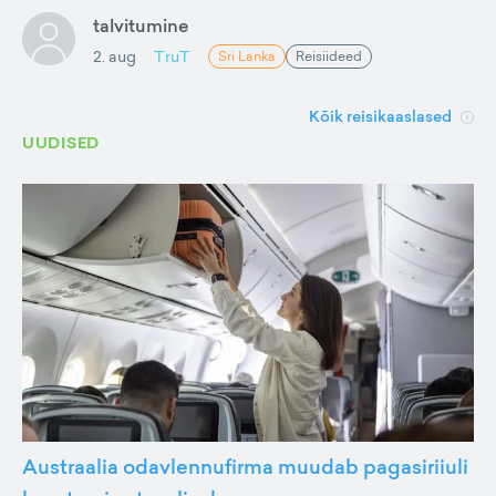
talvitumine
2. aug
TruT
Sri Lanka
Reisiideed
Kõik reisikaaslased
UUDISED
Austraalia odavlennufirma muudab pagasiriiuli