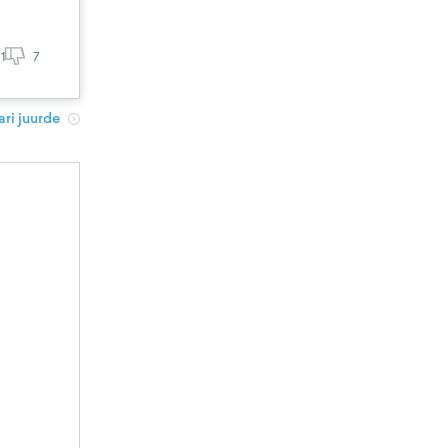
1
7
ri juurde