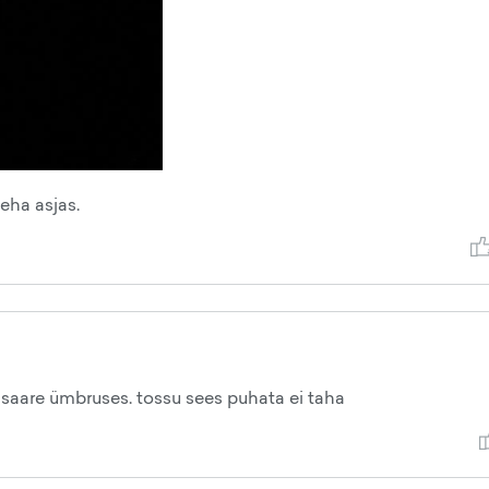
teha asjas.
ja saare ümbruses. tossu sees puhata ei taha