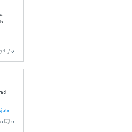
s.
ib
1
0
vad
ojuta
0
0