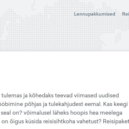
Lennupakkumised
Re
 tulemas ja kõhedaks teevad viimased uudised
 ööbimine põhjas ja tulekahjudest eemal. Kas keegi
s seal on? võimalusel läheks hoopis hea meelega
on õigus küsida reisisihtkoha vahetust? Reisipake