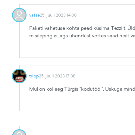
vatse
25. juuli 2023 14:08
Paketi vahetuse kohta pead küsima Tezzilt. Üld
reisilepingus, aga ühendust võttes saad neilt v
tripp
25. juuli 2023 17:38
Mul on kolleeg Türgis "kodutööl". Uskuge mind,