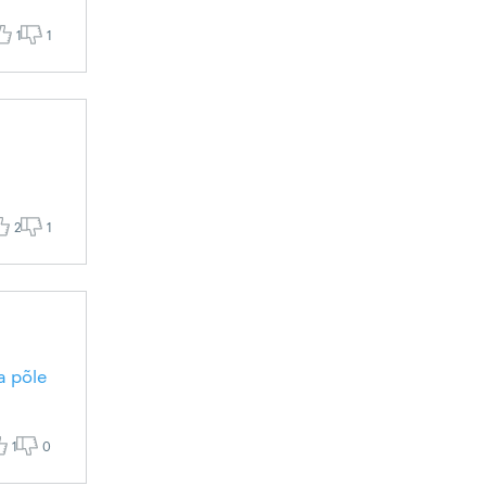
1
1
2
1
a põle
1
0