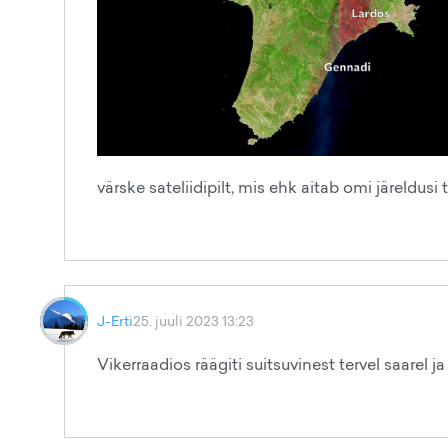
värske sateliidipilt, mis ehk aitab omi järeldusi 
J-Erti
25. juuli 2023 13:23
Vikerraadios räägiti suitsuvinest tervel saarel 