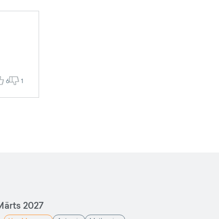
6
1
ärts 2027