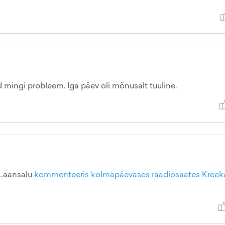
d mingi probleem. Iga päev oli mõnusalt tuuline.
 Laansalu
kommenteeris kolmapäevases raadiosaates Kreek