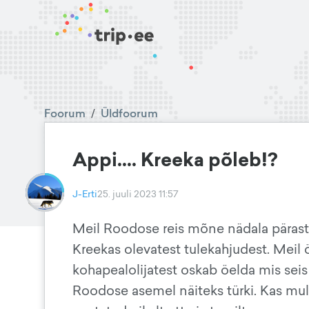
Foorum
/
Üldfoorum
Appi.... Kreeka põleb!?
J-Erti
25. juuli 2023 11:57
Meil Roodose reis mõne nädala pärast
Kreekas olevatest tulekahjudest. Meil
kohapealolijatest oskab öelda mis sei
Roodose asemel näiteks türki. Kas mul 