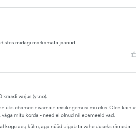
uudistes midagi märkamata jäänud.
kraadi varjus (yr.no).
 on üks ebameeldivamaid reisikogemusi mu elus. Olen käinu
väga mitu korda - need ei olnud nii ebameeldivad.
tal kogu aeg külm, aga nüüd oigab ta vahelduseks rämeda