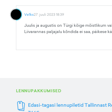
Ve1ks
27. juuli 2023 18:39
Juulis ja augustis on Türgi kõige mõistlikum va
Liivarannas paljajalu kõndida ei saa, päikese kä
LENNUPAKKUMISED
Edasi-tagasi lennupiletid Tallinnast R