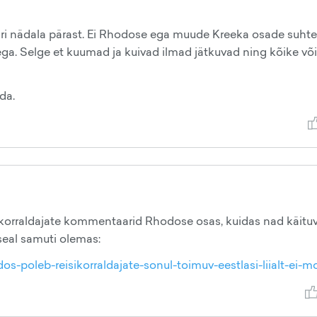
aari nädala pärast. Ei Rhodose ega muude Kreeka osade suhte
ga. Selge et kuumad ja kuivad ilmad jätkuvad ning kõike võ
da.
eisikorraldajate kommentaarid Rhodose osas, kuidas nad käitu
seal samuti olemas:
odos-poleb-reisikorraldajate-sonul-toimuv-eestlasi-liialt-ei-m