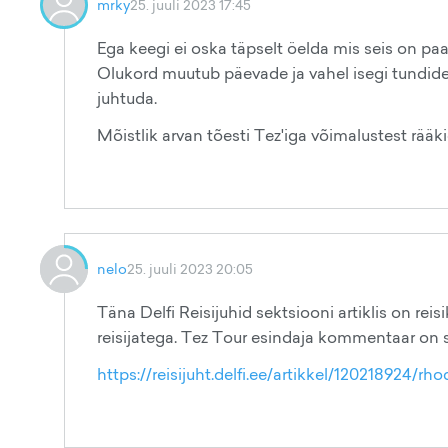
mrky
25. juuli 2023 17:45
Ega keegi ei oska täpselt öelda mis seis on p
Olukord muutub päevade ja vahel isegi tundide
juhtuda.
Mõistlik arvan tõesti Tez'iga võimalustest rääki
nelo
25. juuli 2023 20:05
Täna Delfi Reisijuhid sektsiooni artiklis on r
reisijatega. Tez Tour esindaja kommentaar on 
https://reisijuht.delfi.ee/artikkel/120218924/rh