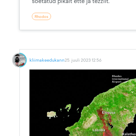
soetatud pikalt ette ja tezzilt.
Rhodos
kliimakeedukann
25. juuli 2023 12:56