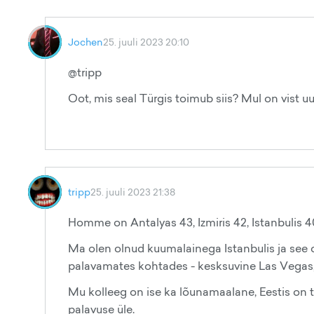
Jochen
25. juuli 2023 20:10
@tripp
Oot, mis seal Türgis toimub siis? Mul on vist 
tripp
25. juuli 2023 21:38
Homme on Antalyas 43, Izmiris 42, Istanbulis 40 
Ma olen olnud kuumalainega Istanbulis ja see
palavamates kohtades - kesksuvine Las Vegas, 
Mu kolleeg on ise ka lõunamaalane, Eestis on 
palavuse üle.