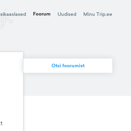
Foorum
Minu Trip.ee
isikaaslased
Uudised
Otsi foorumist
tt