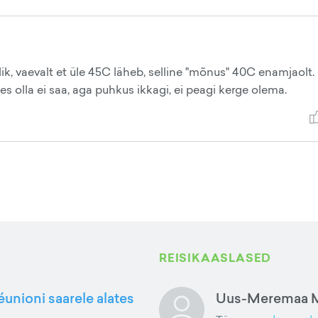
lik, vaevalt et üle 45C läheb, selline "mõnus" 40C enamjaolt.
es olla ei saa, aga puhkus ikkagi, ei peagi kerge olema.
REISIKAASLASED
éunioni saarele alates
Uus-Meremaa M