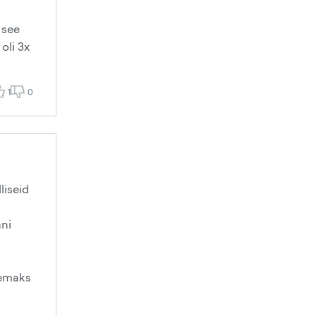
 see
oli 3x
1
0
liseid
nni
uemaks