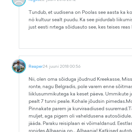
Tundub, et uudisena on Poolas see aasta ka komm
nö kultuur sealt puudu. Ka see pidurdab liikumis
just eesti nrtega sõiduauto see, kes teises reas 
Reaper
24. juuni 2018 00:56
Nii, olen oma sõiduga jõudnud Kreekasse, Miss
ronte, nagu Belgradis, pole varem enne sõitmas
liiklusummikutega ka keset päeva. Ummikute ja
pealt 7 tunni peale. Kohale jõudsin pimedas.M
Pinnakate parem ja kurviraadiused suuremad.Tar
muljet, aga pigem oli vaheldusena autosõidul
jääda. Paraku reisiplaan ei võimaldanud. Eestla
ronides.Albaania on... Albaania! Katkised auto