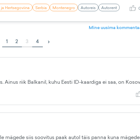
 ja Hertsegoviina
Serbia
Montenegro
Autoreis
Autorent
Mine uusima kommentaa
›
1
2
3
4
as. Ainus riik Balkanil, kuhu Eesti ID-kaardiga ei saa, on Kosov
üle mägede siis soovitus paak autol täis panna kuna mägede