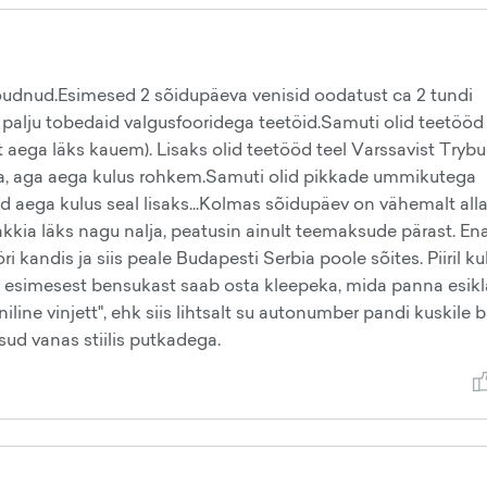
jõudnud.Esimesed 2 sõidupäeva venisid oodatust ca 2 tundi
 palju tobedaid valgusfooridega teetöid.Samuti olid teetööd
lt aega läks kauem). Lisaks olid teetööd teel Varssavist Trybu
ida, aga aega kulus rohkem.Samuti olid pikkade ummikutega
d aega kulus seal lisaks...Kolmas sõidupäev on vähemalt alla
vakkia läks nagu nalja, peatusin ainult teemaksude pärast. E
ri kandis ja siis peale Budapesti Serbia poole sõites. Piiril ku
i esimesest bensukast saab osta kleepeka, mida panna esikla
ooniline vinjett", ehk siis lihtsalt su autonumber pandi kuskile 
sud vanas stiilis putkadega.