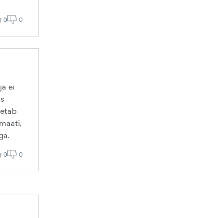
0
0
a ei
us
hetab
maati,
ga.
0
0