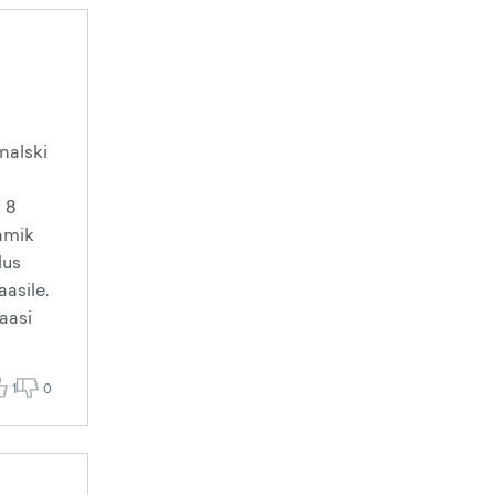
nalski
 8
namik
lus
asile.
baasi
1
0