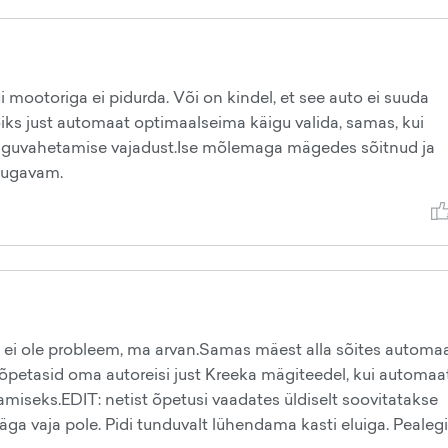
mootoriga ei pidurda. Või on kindel, et see auto ei suuda
s just automaat optimaalseima käigu valida, samas, kui
 käiguvahetamise vajadust.Ise mõlemaga mägedes sõitnud ja
mugavam.
ne ei ole probleem, ma arvan.Samas mäest alla sõites automa
lõpetasid oma autoreisi just Kreeka mägiteedel, kui automaa
damiseks.EDIT: netist õpetusi vaadates üldiselt soovitatakse
äga vaja pole. Pidi tunduvalt lühendama kasti eluiga. Pealegi