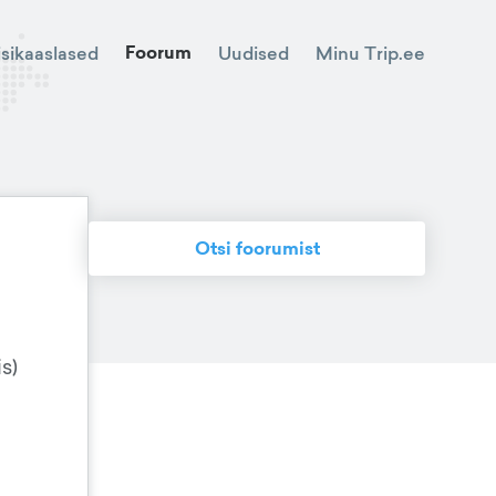
Foorum
Minu Trip.ee
isikaaslased
Uudised
Otsi foorumist
s)