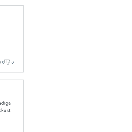
0
0
adiga
tkast