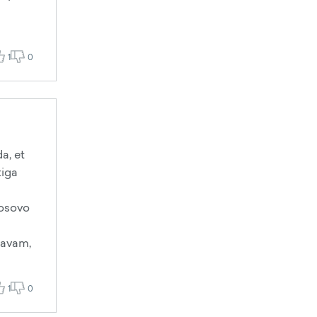
1
0
a, et
tiga
Kosovo
davam,
1
0