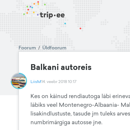
Foorum
/
Üldfoorum
Balkani autoreis
LiisM
14. veebr 2018 10:17
Kes on käinud rendiautoga läbi erinevat
läbiks veel Montenegro-Albaania- Ma
lisakindlustuste, tasude jm tuleks arve
numbrimärgiga autosse jne.