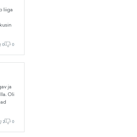
 liiga
kkusin
0
0
gav ja
la. Oli
dad
2
0