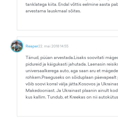
tanklatega kiita. Endal võttis eelmine aasta 
arvestama lauskmaal sõites.
Reaper
22. mai 2018 14:55
Tänud, püüan arvestada.Lisaks soovitati mäged
pidureid ja käigukasti jahutada. Laenasin rei
universaalkerega auto, aga saan aru et mäged
rohkem.Praeguseks on sõiduplaan päevapealt pa
võib soovi korral välja jätta.Kosovos ja Ukraina
Makedooniast. Ja Ukrainast plaanin ainult kodu
kus kallim. Tundub, et Kreekas on nii autokütus 