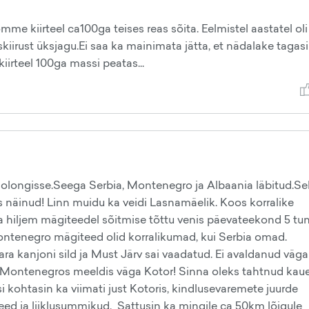
e kiirteel ca100ga teises reas sõita. Eelmistel aastatel oli
kiirust üksjagu.Ei saa ka mainimata jätta, et nädalake tagasi 
kiirteel 100ga massi peatas...
olongisse.Seega Serbia, Montenegro ja Albaania läbitud.Sel
 näinud! Linn muidu ka veidi Lasnamäelik. Koos korralike
 hiljem mägiteedel sõitmise tõttu venis päevateekond 5 tu
ontenegro mägiteed olid korralikumad, kui Serbia omad.
a kanjoni sild ja Must Järv sai vaadatud. Ei avaldanud väga
e.Montenegros meeldis väga Kotor! Sinna oleks tahtnud ka
si kohtasin ka viimati just Kotoris, kindlusevaremete juurde
teed ja liiklusummikud. Sattusin ka mingile ca 50km lõigule