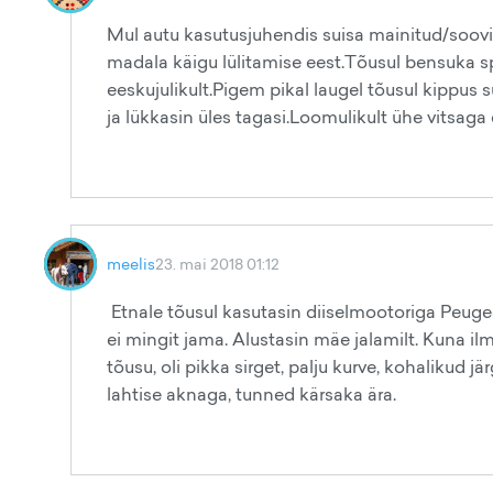
Mul autu kasutusjuhendis suisa mainitud/soovit
madala käigu lülitamise eest.Tõusul bensuka s
eeskujulikult.Pigem pikal laugel tõusul kippus su
ja lükkasin üles tagasi.Loomulikult ühe vitsaga ei
meelis
23. mai 2018 01:12
Etnale tõusul kasutasin diiselmootoriga Peugeot
ei mingit jama. Alustasin mäe jalamilt. Kuna ilm oli
tõusu, oli pikka sirget, palju kurve, kohalikud j
lahtise aknaga, tunned kärsaka ära.