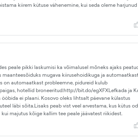
pabistama kiirem kütuse vähenemine, kui seda oleme harjunud
es peale pikki laskumisi ka võimalusel mõneks ajaks peatud
siks maanteesõiduks mugava kiirusehoidikuga ja automaatkas
es on automaatkast probleemne, pidureid kulub
igas, hotellid broneeritud:http://bit.do/egXFXLefkada ja 
s ööbida ei plaani. Kosovo oleks lihtsalt päevane külastus
teel läbi sõita.Lisaks peab vist veel arvestama, kus kütus o
kui majutus kõige kallim tee peale jäävatest riikidest.