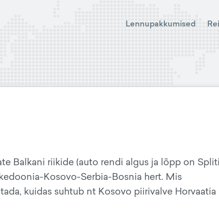
Lennupakkumised
Re
e Balkani riikide (auto rendi algus ja lõpp on Spliti
kedoonia-Kosovo-Serbia-Bosnia hert. Mis
stada, kuidas suhtub nt Kosovo piirivalve Horvaatia