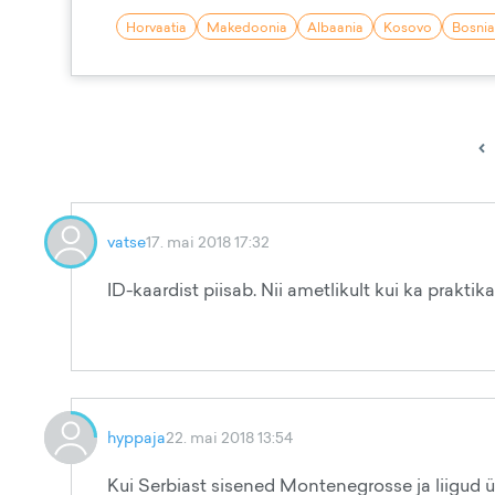
Horvaatia
Makedoonia
Albaania
Kosovo
Bosnia
‹
vatse
17. mai 2018 17:32
ID-kaardist piisab. Nii ametlikult kui ka praktik
hyppaja
22. mai 2018 13:54
Kui Serbiast sisened Montenegrosse ja liigud 