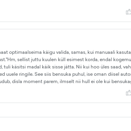
at optimaalseima käigu valida, samas, kui manuaali kasutaj
st."Hm, sellist juttu kuulen küll esimest korda, endal kogem
uli käsitsi madal käik sisse jätta. Nii kui hoo üles saad, va
d uuele ringile. See siis bensuka puhul, ise oman diisel auto
, disla moment parem, ilmselt nii hull ei ole kui bensuka