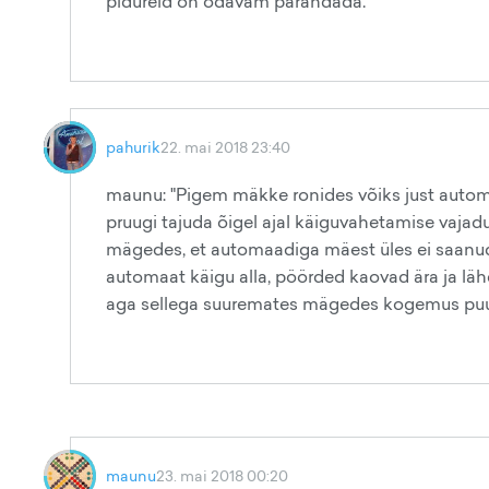
pidureid on odavam parandada.
pahurik
22. mai 2018 23:40
maunu: "Pigem mäkke ronides võiks just automa
pruugi tajuda õigel ajal käiguvahetamise vajadu
mägedes, et automaadiga mäest üles ei saanud, t
automaat käigu alla, pöörded kaovad ära ja lähe
aga sellega suuremates mägedes kogemus puudub
maunu
23. mai 2018 00:20