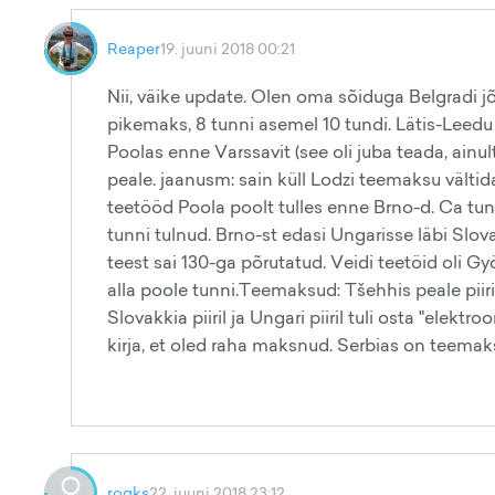
Reaper
19. juuni 2018 00:21
Nii, väike update. Olen oma sõiduga Belgradi 
pikemaks, 8 tunni asemel 10 tundi. Lätis-Leedu
Poolas enne Varssavit (see oli juba teada, ainu
peale. jaanusm: sain küll Lodzi teemaksu vält
teetööd Poola poolt tulles enne Brno-d. Ca tun
tunni tulnud. Brno-st edasi Ungarisse läbi Slo
teest sai 130-ga põrutatud. Veidi teetöid oli Gyö
alla poole tunni.Teemaksud: Tšehhis peale piir
Slovakkia piiril ja Ungari piiril tuli osta "elektr
kirja, et oled raha maksnud. Serbias on teemak
rogks
22. juuni 2018 23:12