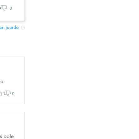
0
0
ri juurde
o.
1
0
s pole