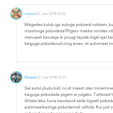
maunu
22. mai 2018 22:52
Mägedes kulub iga autoga pidureid rohkem, kui 
mootoriga pidurdada?Pigem mäkke ronides võik
manuaali kasutaja ei pruugi tajuda õigel ajal
käiguga pidurdanud ning arvan, et automaat 
Reaper
22. mai 2018 23:21
Sel autol jõudu küll, nii et mäest üles minemi
käiguga pidurdada pigem ei julgeks. Tuttavad 
õhtale läks, kuna kasutasid seda liigselt pidur
automaatkastiga pidurdamist vältida. Kui just v