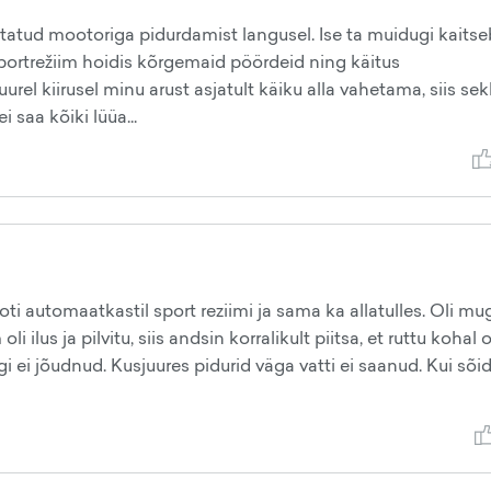
atud mootoriga pidurdamist langusel. Ise ta muidugi kaitseb
portrežiim hoidis kõrgemaid pöördeid ning käitus
urel kiirusel minu arust asjatult käiku alla vahetama, siis se
 saa kõiki lüüa...
i automaatkastil sport reziimi ja sama ka allatulles. Oli mu
 ilus ja pilvitu, siis andsin korralikult piitsa, et ruttu kohal ol
ärgi ei jõudnud. Kusjuures pidurid väga vatti ei saanud. Kui sõi