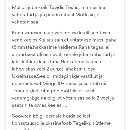
Mul oli juba kõik Tavidis Eestist minnes ära
vahetatud ja jäi puudu rahast.Mõtlesin,,et
vahetan seal.
Kuna vähesed räägivad inglise keelt,suhtlesin
vene keeles.Kui aru sain,et üritatakse mütsi pähe
tõmmata,hakkasime vaidlema.Raha tagasi ei
annud,sest oli eelnevalt omale juba krabanud ja
läks kähku klaasi taha.Nägi et ma ka ära ei
lähe,viskas veel 2 euri,et läheksin üldse
Ukrainasse.See oli midagi väga vastikut ja
ebameeldivat.Mingi 30+ mees ja suhtleb nii
...minuga,kel tütar põhimõtteliselt veel
vanemgi.Ega nii oligi,et võtsin siis selle 2 veel ja
saatsin ta omas keeles .....
Soovitan kõigil eemale hoida sellest
kohast,russo ja ukrainafoob,Tegelikult ütleme