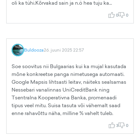
oli ka tühi.Kõrvakad sain ja n.ö hea tuju ka...
0
0
Buldooza
26. juuni 2025 22:57
Soe soovitus nii Bulgaarias kui ka mujal kasutada
mõne konkreetse panga nimetusega automaati.
Google Mapsis lihtsasti leitav, näiteks sealsamas
Nessebari vanalinnas UniCreditBank ning
Tsentralna Kooperativna Banka, promenaadi
tipus veel mitu. Suisa tasuta või vähemalt saad
enne rahavõttu näha, milline % vahelt tuleb.
3
0