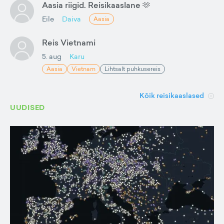
Aasia riigid. Reisikaaslane 🫶
Eile
Daiva
Aasia
Reis Vietnami
5. aug
Karu
Aasia
Vietnam
Lihtsalt puhkusereis
Kõik reisikaaslased
UUDISED