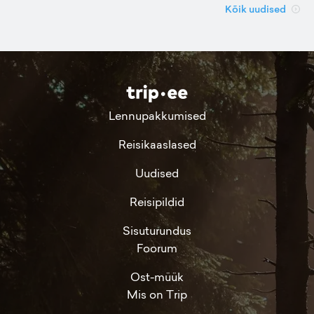
Kõik uudised
Lennupakkumised
Reisikaaslased
Uudised
Reisipildid
Sisuturundus
Foorum
Ost-müük
Mis on Trip