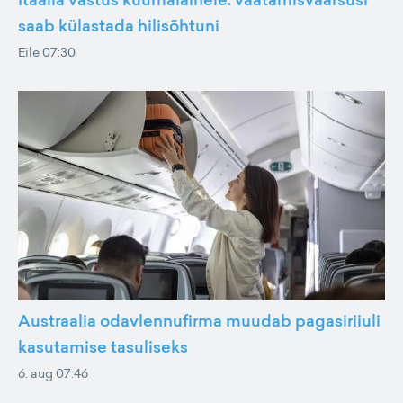
saab külastada hilisõhtuni
Eile 07:30
Austraalia odavlennufirma muudab pagasiriiuli
kasutamise tasuliseks
6. aug 07:46