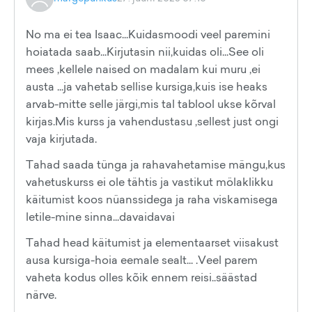
No ma ei tea Isaac...Kuidasmoodi veel paremini
hoiatada saab...Kirjutasin nii,kuidas oli...See oli
mees ,kellele naised on madalam kui muru ,ei
austa ...ja vahetab sellise kursiga,kuis ise heaks
arvab-mitte selle järgi,mis tal tablool ukse kõrval
kirjas.Mis kurss ja vahendustasu ,sellest just ongi
vaja kirjutada.
Tahad saada tünga ja rahavahetamise mängu,kus
vahetuskurss ei ole tähtis ja vastikut mölaklikku
käitumist koos nüanssidega ja raha viskamisega
letile-mine sinna...davaidavai
Tahad head käitumist ja elementaarset viisakust
ausa kursiga-hoia eemale sealt... .Veel parem
vaheta kodus olles kõik ennem reisi..säästad
närve.