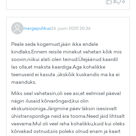
2
0
margepuhkus
26. juuni 2025 20:36
Peale seda kogemust,jään ikka endale
kindlaks.Ennem reisile minekut vahetan kõik mis
soovin,niikui alati olen teinud.Ülejäänud kaardil
las olla,et maksta kaardiga.Aga kohalikke
teenuseid ei kasuta ,ükskõik kuskandis ma ka ei
maanduks.
Miks seal vahetasin,oli see asi,et eelmisel päeval
nägin ilusaid kõrvarõngaid,kui olin
ekskursiooniga.Järgmine päev läksin isesisvalt
ühistranspordiga neid ära tooma.Need jäid lihtsalt
vaevama.Mul oli veel raha kohalikku,kuid kui oleks
kõrvakad ostnud,siis poleks olnud enam ja kaart