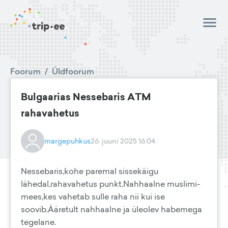
Foorum
/
Üldfoorum
Bulgaarias Nessebaris ATM
rahavahetus
margepuhkus
26. juuni 2025 16:04
Nessebaris,kohe paremal sissekäigu
lähedal,rahavahetus punkt.Nahhaalne muslimi-
mees,kes vahetab sulle raha nii kui ise
soovib.Ääretult nahhaalne ja üleolev habemega
tegelane.