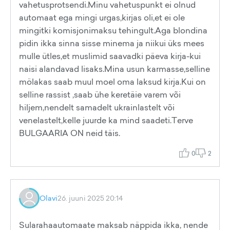
vahetusprotsendi.Minu vahetuspunkt ei olnud
automaat ega mingi urgas,kirjas oli,et ei ole
mingitki komisjonimaksu tehingult.Aga blondina
pidin ikka sinna sisse minema ja niikui üks mees
mulle ütles,et muslimid saavadki päeva kirja-kui
naisi alandavad lisaks.Mina usun karmasse,selline
mölakas saab muul moel oma laksud kirja.Kui on
selline rassist ,saab ühe keretäie varem või
hiljem,nendelt samadelt ukrainlastelt või
venelastelt,kelle juurde ka mind saadeti.Terve
BULGAARIA ON neid täis.
0
2
Olavi
26. juuni 2025 20:14
Sularahaautomaate maksab näppida ikka, nende