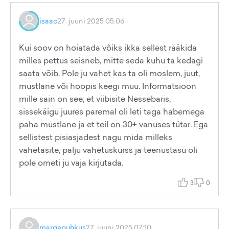
isaac
27. juuni 2025 05:06
Kui soov on hoiatada võiks ikka sellest rääkida
milles pettus seisneb, mitte seda kuhu ta kedagi
saata võib. Pole ju vahet kas ta oli moslem, juut,
mustlane või hoopis keegi muu. Informatsioon
mille sain on see, et viibisite Nessebaris,
sissekäigu juures paremal oli leti taga habemega
paha mustlane ja et teil on 30+ vanuses tütar. Ega
sellistest pisiasjadest nagu mida milleks
vahetasite, palju vahetuskurss ja teenustasu oli
pole ometi ju vaja kirjutada.
3
0
margepuhkus
27. juuni 2025 07:10