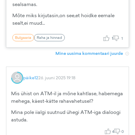
sealsamas.
Mõte miks kirjutasin,on see,et hoidke eemale
sealt,ei muud...
Bulgaaria
Raha ja hinnad
1
1
Mine uusima kommentaari juurde
päike12
26. juuni 2025 19:18
Mis ühist on ATM-il ja mõne kahtlase, habemega
mehega, käest-kätte rahavahetusel?
Mina pole iialgi suutnud ühegi ATM-iga dialoogi
astuda.
4
0