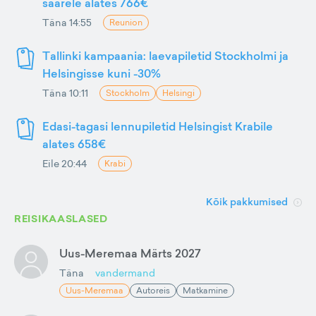
saarele alates 766€
Täna 14:55
Reunion
Tallinki kampaania: laevapiletid Stockholmi ja
Helsingisse kuni -30%
Täna 10:11
Stockholm
Helsingi
Edasi-tagasi lennupiletid Helsingist Krabile
alates 658€
Eile 20:44
Krabi
Kõik pakkumised
REISIKAASLASED
Uus-Meremaa Märts 2027
Täna
vandermand
Uus-Meremaa
Autoreis
Matkamine