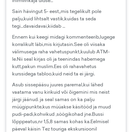
inimvihkaja üldse...
Sain hävingut 5- eest,,mis tegelikult pole
palju,kuid lihtsalt vastik,kuidas ta seda
tegi...davaidavai,kiidab ...
Ennem kui keegi midagi kommenteerib,lugege
korralikult läbi,mis kirjutasin.See oli viisaka
välimusega raha vahetuspunkt,kuulub ATM-
le.Nii seal kirjas oli ja teenindas habemega
kutt,pakun muslim.Ees oli rahavahetus
kurssidega tabloo,kuid neid ta ei järgi.
Asub sissepääsu juures paremal,kui lähed
vaatama vanu kirikuid või õigemini mis neist
järgi jäänud. ja seal samas on ka palju
müügipunkte,kus müüakse käsitööd ja muud
pudi-padi,kohvikud ,söögikohad jne.Bussi
lõpppeatus,nr 1,5,8 samas kohas ka.Eelmisel
päeval käisin Tez touriga ekskursioonil