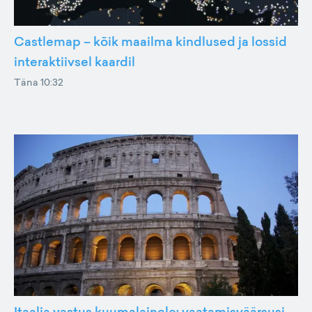
Castlemap – kõik maailma kindlused ja lossid
interaktiivsel kaardil
Täna 10:32
Itaalia vastus kuumalainele: vaatamisväärsusi