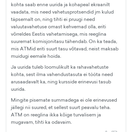
kohta saab enne uurida ja kohapeal ekraanilt
vaadata, mis need vahetusprotsendid jm kulud
täpsemalt on, ning tihti ei pruugi need
valuutavahetuse omast kehvemad olla, eriti
võrreldes Eestis vahetamisega, mis reeglina
suuremat komisjonitasu tähendab. On ka teada,
mis ATMid eriti suurt tasu võtavad, neist maksab
muidugi eemale hoida.
Ja uurida tuleb loomulikult ka rahavahetuste
kohta, sest ilma vahendustasuta ei tööta need
arusaadavalt ka, ning kursside erinevusi tasub
uurida.
Mingite pisemate summadega ei ole erinevused
jällegi nii suured, et sellest suurt peavalu teha.
ATM on reeglina ikka kõige turvalisem ja
mugavam, tihti ka odavaim.