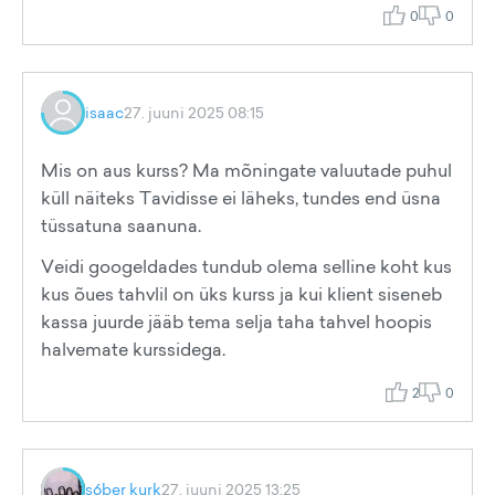
0
0
isaac
27. juuni 2025 08:15
Mis on aus kurss? Ma mõningate valuutade puhul
küll näiteks Tavidisse ei läheks, tundes end üsna
tüssatuna saanuna.
Veidi googeldades tundub olema selline koht kus
kus õues tahvlil on üks kurss ja kui klient siseneb
kassa juurde jääb tema selja taha tahvel hoopis
halvemate kurssidega.
2
0
s6ber kurk
27. juuni 2025 13:25