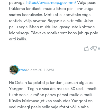
päevaga.
https://evisa.moip.gov.mm/
Välja pead
trükkima kindlasti, muidu läheb piiril lennukiga
saates keeruliseks. Motikat ei soovitaks väga
rentida, välja arvatud Baganis elektrirollu. Jube
palju aega läheb muidu ise igasuguste kohtade
leidmisega. Päevaks motikarent koos juhiga pole
eriti kallis.
0
0
1966
12. dets 2017 23:51
Nii Ostsin ka piletid ja lendan jaanuari alguses
Yangoni . Tegin e visa ära maksis 50 usd. Ilmselt
tuleb see siis mõne päeva pärast mulle e maili.
Küsiks küsimuse ,et kas saabudes Yangoni on
veel midagi peale selle vaja (fotot või ja raha