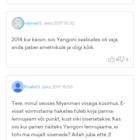
rranne
13. dets 2017 10:32
2014 kui käisin, siis Yangoni saabudes oli vaja
anda paber ametnikule ja oligi kõik.
0
0
Piretv
13. dets 2017 15:50
Tere, minul seoses Myanmari viisaga küsimus. E-
viisat vormistama hakates tuleb kirja panna
lennujaam või punkt, kust riiki sisenetakse. Kas
siis kui panen näiteks Yangoni lennujaama, ei
tohi ma mujalt siseneda? Aitäh juba ette ;)!