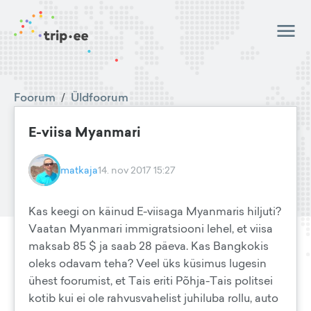
Foorum
/
Üldfoorum
E-viisa Myanmari
matkaja
14. nov 2017 15:27
Kas keegi on käinud E-viisaga Myanmaris hiljuti?
Vaatan Myanmari immigratsiooni lehel, et viisa
maksab 85 $ ja saab 28 päeva. Kas Bangkokis
oleks odavam teha? Veel üks küsimus lugesin
ühest foorumist, et Tais eriti Põhja-Tais politsei
kotib kui ei ole rahvusvahelist juhiluba rollu, auto