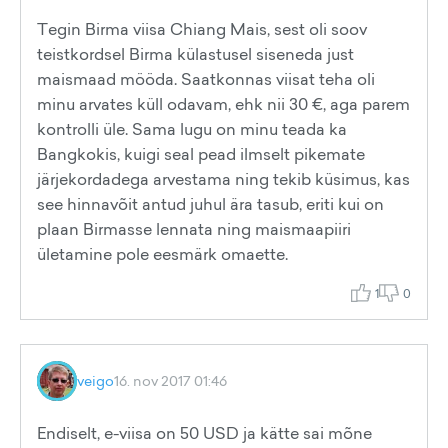
Tegin Birma viisa Chiang Mais, sest oli soov
teistkordsel Birma külastusel siseneda just
maismaad mööda. Saatkonnas viisat teha oli
minu arvates küll odavam, ehk nii 30 €, aga parem
kontrolli üle. Sama lugu on minu teada ka
Bangkokis, kuigi seal pead ilmselt pikemate
järjekordadega arvestama ning tekib küsimus, kas
see hinnavõit antud juhul ära tasub, eriti kui on
plaan Birmasse lennata ning maismaapiiri
ületamine pole eesmärk omaette.
1
0
veigo
16. nov 2017 01:46
Endiselt, e-viisa on 50 USD ja kätte sai mõne