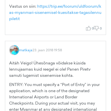
Vastus on siin:
https://trip.ee/foorum/uldfoorum/k
as-myanmari-sisenemisel-kuesitakse-tagasilennu
piletit
0
0
matkaja
23. jaan 2018 19:58
Aitäh Veigo! Ühesõnaga võidakse küsida
lennujaamas kuid reegel ei ole! Panen Piretv
samuti lugemist sisenemise kohta.
ENTRY: You must specify a “Port of Entry” in your
application, which is one of the designated
International Airports or Land Border
Checkpoints. During your actual visit, you may
enter Myanmar at any designated international