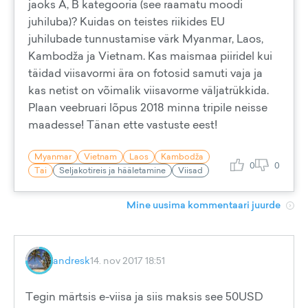
jaoks A, B kategooria (see raamatu moodi
juhiluba)? Kuidas on teistes riikides EU
juhilubade tunnustamise värk Myanmar, Laos,
Kambodža ja Vietnam. Kas maismaa piiridel kui
täidad viisavormi ära on fotosid samuti vaja ja
kas netist on võimalik viisavorme väljatrükkida.
Plaan veebruari lõpus 2018 minna tripile neisse
maadesse! Tänan ette vastuste eest!
Myanmar
Vietnam
Laos
Kambodža
0
0
Tai
Seljakotireis ja hääletamine
Viisad
Mine uusima kommentaari juurde
andresk
14. nov 2017 18:51
Tegin märtsis e-viisa ja siis maksis see 50USD