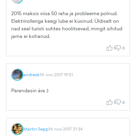
2015 maksis viisa 50 raha ja probleeme polnud.
Elektrirolleriga keegi lube ei küsinud. Üldiselt on
nad seal turisti suhtes hoolitsevad, mingit sihitud
jama ei kohanud.
1
0
andresk
14. nov 2017 19:51
Parandasin ära :)
1
0
Martin Sepp
14. nov 2017 21:34