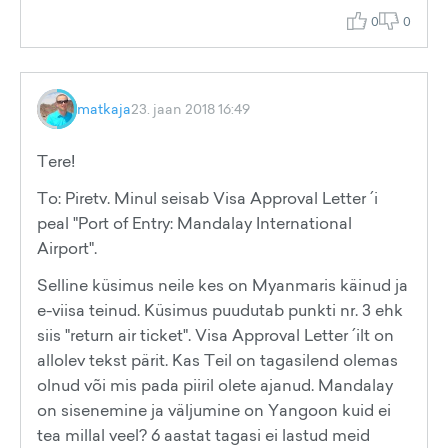
0
0
matkaja
23. jaan 2018 16:49
Tere!
To: Piretv. Minul seisab Visa Approval Letter ´i
peal "Port of Entry: Mandalay International
Airport".
Selline küsimus neile kes on Myanmaris käinud ja
e-viisa teinud. Küsimus puudutab punkti nr. 3 ehk
siis "return air ticket". Visa Approval Letter ´ilt on
allolev tekst pärit. Kas Teil on tagasilend olemas
olnud või mis pada piiril olete ajanud. Mandalay
on sisenemine ja väljumine on Yangoon kuid ei
tea millal veel? 6 aastat tagasi ei lastud meid