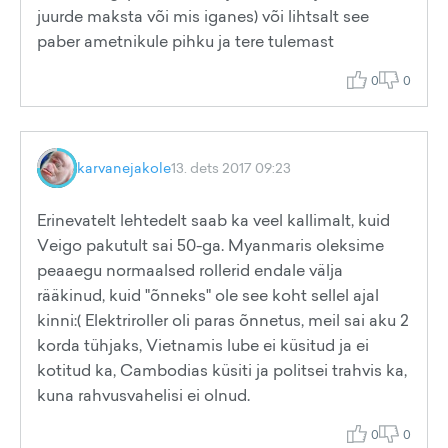
juurde maksta või mis iganes) või lihtsalt see
paber ametnikule pihku ja tere tulemast
0
0
karvanejakole
13. dets 2017 09:23
Erinevatelt lehtedelt saab ka veel kallimalt, kuid
Veigo pakutult sai 50-ga. Myanmaris oleksime
peaaegu normaalsed rollerid endale välja
rääkinud, kuid "õnneks" ole see koht sellel ajal
kinni:( Elektriroller oli paras õnnetus, meil sai aku 2
korda tühjaks, Vietnamis lube ei küsitud ja ei
kotitud ka, Cambodias küsiti ja politsei trahvis ka,
kuna rahvusvahelisi ei olnud.
0
0