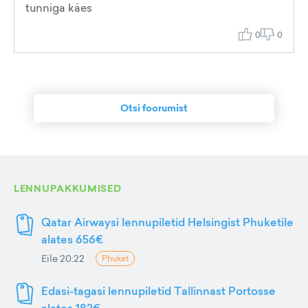
tunniga käes
0
0
Otsi foorumist
LENNUPAKKUMISED
Qatar Airwaysi lennupiletid Helsingist Phuketile
alates 656€
Eile 20:22
Phuket
Edasi-tagasi lennupiletid Tallinnast Portosse