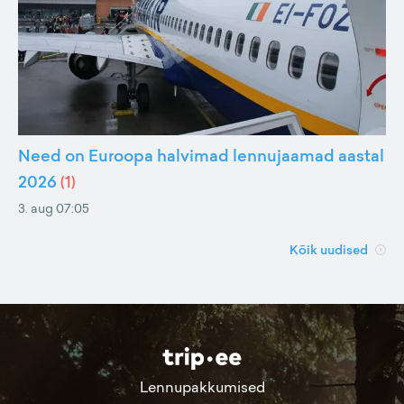
Need on Euroopa halvimad lennujaamad aastal
2026
(
1
)
3. aug 07:05
Kõik uudised
Lennupakkumised