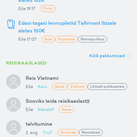
alates 182€
Eile 19:17
Porto
Edasi-tagasi lennupiletid Tallinnast Ibizale
alates 160€
Eile 17:07
Ibiza
Hispaania
Rannapuhkus
Kõik pakkumised
REISIKAASLASED
Reis Vietnami
Eile
Karu
Aasia
Vietnam
Lihtsalt puhkusereis
Sooviks leida reisikaaslast))
Eile
MarekP
Aasia
talvitumine
2. aug
TruT
Sri Lanka
Reisiideed