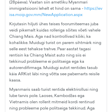
(28päeva). Vaatan siin ametliku Myanmari
immigratsiooni lehelt et hind on sama -
https://ev
isa.moip.gov.mm/NewApplication.aspx
Kirjutasin hiljuti ühes teises foorumiteemas juba
veidi pikemalt kuidas rolleriga sõites võeti vahele
Chiang Mais. Aga nad kontrollivad kõiki, ka
kohalikke. Muidugi turist on parem sihtmärk ning
selle eest tehakse trahve. Paar aastat tagasi
rentisin ka Chiang Maist auto ning siis ei
tekkinud probleeme ei politseiga ega ka
autorendifirmaga. Muidugi autot rentides tasub
käia ARKist läbi ning võtta see pabernarts reisile
kaasa.
Myanmaris saab turist rentida elektrirollusi ning
lube tarvis pole. Laoses, Kambodžas ega
Vietnamis olen rollerit mitmeid kordi rentinud
ning probleeme pole politseiga tekkinud. Aga