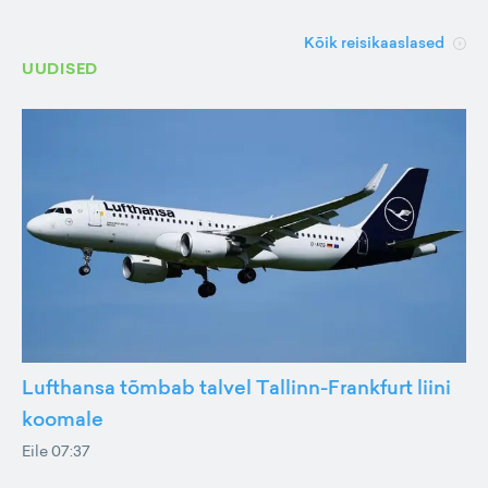
Kõik reisikaaslased
UUDISED
Lufthansa tõmbab talvel Tallinn-Frankfurt liini
koomale
Eile 07:37