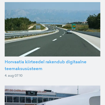
Horvaatia kiirteedel rakendub digitaalne
teemaksusüsteem
4. aug 07:10