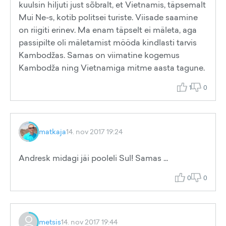
kuulsin hiljuti just sõbralt, et Vietnamis, täpsemalt
Mui Ne-s, kotib politsei turiste. Viisade saamine
on riigiti erinev. Ma enam täpselt ei mäleta, aga
passipilte oli mäletamist mööda kindlasti tarvis
Kambodžas. Samas on viimatine kogemus
Kambodža ning Vietnamiga mitme aasta tagune.
1
0
matkaja
14. nov 2017 19:24
Andresk midagi jäi pooleli Sul! Samas ...
0
0
metsis
14. nov 2017 19:44