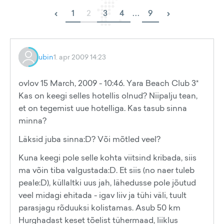
‹
›
1
2
3
4
...
9
ubin
1. apr 2009 14:23
ovlov 15 March, 2009 - 10:46. Yara Beach Club 3*
Kas on keegi selles hotellis olnud? Niipalju tean,
et on tegemist uue hotelliga. Kas tasub sinna
minna?
Läksid juba sinna:D? Või mõtled veel?
Kuna keegi pole selle kohta viitsind kribada, siis
ma võin tiba valgustada:D. Et siis (no naer tuleb
peale:D), küllaltki uus jah, lähedusse pole jõutud
veel midagi ehitada - igav liiv ja tühi väli, tuult
parasjagu rõduuksi kolistamas. Asub 50 km
Hurghadast keset tõelist tühermaad, liiklus