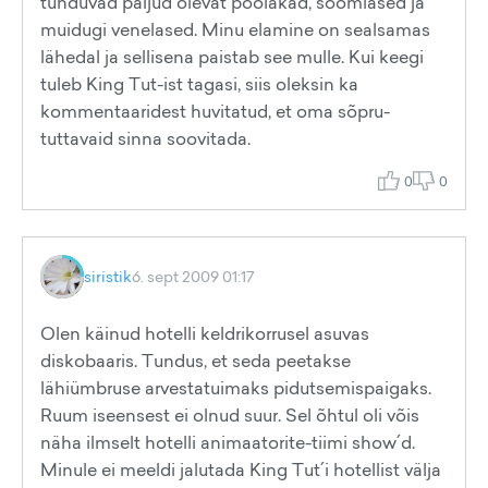
tunduvad paljud olevat poolakad, soomlased ja
muidugi venelased. Minu elamine on sealsamas
lähedal ja sellisena paistab see mulle. Kui keegi
tuleb King Tut-ist tagasi, siis oleksin ka
kommentaaridest huvitatud, et oma sõpru-
tuttavaid sinna soovitada.
0
0
siristik
6. sept 2009 01:17
Olen käinud hotelli keldrikorrusel asuvas
diskobaaris. Tundus, et seda peetakse
lähiümbruse arvestatuimaks pidutsemispaigaks.
Ruum iseensest ei olnud suur. Sel õhtul oli võis
näha ilmselt hotelli animaatorite-tiimi show´d.
Minule ei meeldi jalutada King Tut´i hotellist välja