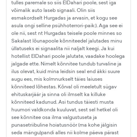
tulles paremale so siis ElDahari poole, sest iga
võimalik auto laseb signaali. Olin siis
esmakordselt Hurgadas ja arvasin, et kogu see
asula ongi selline psühhoterrori-paik:). Aga see ei
ole nii, sest nt Hurgadas teisele poole minnes so
Sakalast lõunapoole kõnniteedel jalutades minu
üllatuseks ei signaalita nii naljalt keegi. Ja kui
hotellist ElDahari poole jalutate, vaadake hoolega
jalgade ette. Nimelt kõnnitee tundub turvaline ja
ilus olevat, kuid mina leidsin seal end äkki suure
augu ees, mis kolmnurkselt täies laiuses
kõnniteed lõhestas. Kõrval oli meeletult sügav
ehituskarjäär ja sinna oli ilmselt ka killuke
kõnniteed kadunud. Asi tundus täiesti musta
huumori valdkonda kuuluvat, sest sel hetkel oli
see kõnnitee osa ilma valgustuseta ja
punasetriibuline hoiatusnöör (ma kohe jälgisin
seda mängu)pandi alles nii kolme päeva pärast