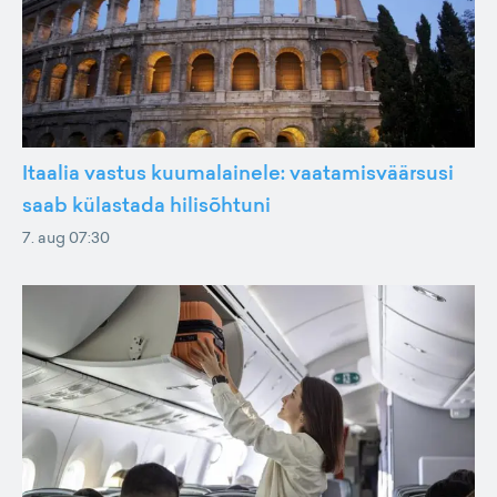
Itaalia vastus kuumalainele: vaatamisväärsusi
saab külastada hilisõhtuni
7. aug 07:30