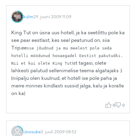
külm
29. juuni 2009 11:09
King Tut on üsna uus hotell, ja ka seetõttu pole ka
see paar eestlast, kes seal peatunud on, siia
Trip.ee
sse jõudnud ja mu meelest pole seda
hotelli möödunud hooaegadel Eestist pakutudki.
ist tagasi, olete
Nii et kui olete King Tut
lahkesti palutud sellenimelise teema algatajaks :)
(niipalju olen kuulnud, et hotell ise pole paha ja
merre minnes kindlasti sussid jalga, kalu ja koralle
on ka)
0
0
Joosuke
3. juuli 2009 08:52