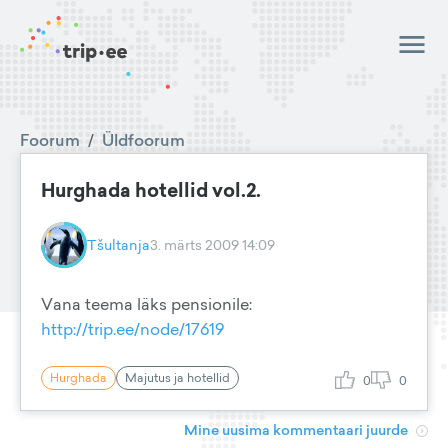
Foorum
/
Üldfoorum
Hurghada hotellid vol.2.
Tšultanja
3. märts 2009 14:09
Vana teema läks pensionile:
http://trip.ee/node/17619
Hurghada
Majutus ja hotellid
0
0
Mine uusima kommentaari juurde