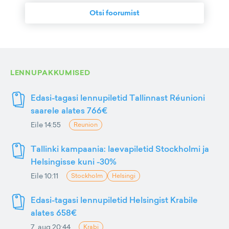
Otsi foorumist
LENNUPAKKUMISED
Edasi-tagasi lennupiletid Tallinnast Réunioni
saarele alates 766€
Eile 14:55
Reunion
Tallinki kampaania: laevapiletid Stockholmi ja
Helsingisse kuni -30%
Eile 10:11
Stockholm
Helsingi
Edasi-tagasi lennupiletid Helsingist Krabile
alates 658€
7. aug 20:44
Krabi