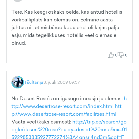
Tere. Kas keegi oskaks öelda, kas antud hotellis
võrkpalliplats kah olemas on. Eelmine aasta
juhtus nii, et reisbüroo kodulehel oli kirjas palju
asju, mida tegelikkuses hotellis veel olemas ei
olnud.
0
0
Tšultanja
3. juuli 2009 09:57
No Desert Rose´s on igasugu imeasju ju olemas:
h
ttp://www.desertrose-resort.com/index.html
htt
p://www.desertrose-resort.com/facilities.html
Vaata veel (kaks esimest):
http://trip.ee/search/go
ogle/desert%20rose?query=desert%20rose&cx=01
5929853835927772274%3A4qnsrj4nd3m&cof=F