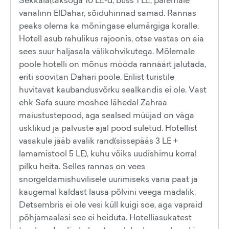
Sekkala(taksoga 10 LE-d, buss 1 LE, paremale
vanalinn ElDahar, sõiduhinnad samad. Rannas
peaks olema ka mõningase elumärgiga koralle.
Hotell asub rahulikus rajoonis, otse vastas on aia
sees suur haljasala välikohvikutega. Mõlemale
poole hotelli on mõnus mööda rannäärt jalutada,
eriti soovitan Dahari poole. Erilist turistile
huvitavat kaubandusvõrku sealkandis ei ole. Vast
ehk Safa suure moshee lähedal Zahraa
maiustustepood, aga sealsed müüjad on väga
usklikud ja palvuste ajal pood suletud. Hotellist
vasakule jääb avalik rand(sissepääs 3 LE +
lamamistool 5 LE), kuhu võiks uudishimu korral
pilku heita. Selles rannas on vees
snorgeldamishuvilisele uurimiseks vana paat ja
kaugemal kaldast lausa põlvini veega madalik.
Detsembris ei ole vesi küll kuigi soe, aga vapraid
põhjamaalasi see ei heiduta. Hotelliasukatest