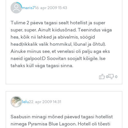
maris7
16. apr 2009 15:43
Tulime 2 päeva tagasi sealt hotellist ja super
super, super. Ainult kiidusõnad. Teenindus väga
hea, kõik nii lahked ja abivalmis, söögid
head(rikkalik valik hommikul, lõunal ja õhtul).
Ainuke miinus see, et venelasi oli palju aga eks
naeid igalpool:D Soovitan soojalt kõigile. Ise
tahaks küll väga tagasi sinna.
0
0
lelu
22. apr 2009 14:31
Saabusin minagi mõned päevad tagasi hotellist
nimega Pyramisa Blue Lagoon. Hotell oli tõesti