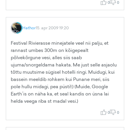
0
0
Hathor
15. apr 2009 19:20
Festival Rivierasse minejatele veel nii palju, et
rannast umbes 300m on kõigepealt
põlvekõrgune vesi, alles siis saab
ujuma/snorgeldama hakata. Me just selle asjaolu
tõttu muutsime sügisel hotelli ringi. Muidugi, kui
bassein meeldib rohkem kui Punane meri, siis
pole hullu midagi, pea püsti!:) (Muide, Google
Earth´is on näha ka, et seal kandis on üsna lai
helda veega riba st madal vesi.)
0
0