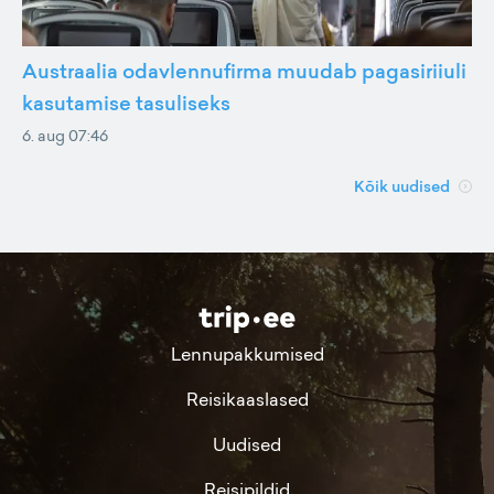
Austraalia odavlennufirma muudab pagasiriiuli
kasutamise tasuliseks
6. aug 07:46
Kõik uudised
Lennupakkumised
Reisikaaslased
Uudised
Reisipildid