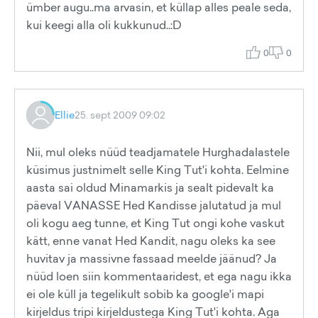
ümber augu..ma arvasin, et küllap alles peale seda,
kui keegi alla oli kukkunud..:D
0
0
Ellie
25. sept 2009 09:02
Nii, mul oleks nüüd teadjamatele Hurghadalastele
küsimus justnimelt selle King Tut'i kohta. Eelmine
aasta sai oldud Minamarkis ja sealt pidevalt ka
päeval VANASSE Hed Kandisse jalutatud ja mul
oli kogu aeg tunne, et King Tut ongi kohe vaskut
kätt, enne vanat Hed Kandit, nagu oleks ka see
huvitav ja massivne fassaad meelde jäänud? Ja
nüüd loen siin kommentaaridest, et ega nagu ikka
ei ole küll ja tegelikult sobib ka google'i mapi
kirjeldus tripi kirjeldustega King Tut'i kohta. Aga