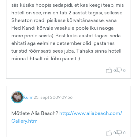
siis küsiks hoopis sedapidi, et kas keegi teab, mis
hotell on see, mis ehitati 2 aastat tagasi, sellesse
Sheraton roadi pisikese kõrvaltänavasse, vana
Hed Kandi kõrvale vasakule poole (kui näoga
mere poole seista). Sest kaks aastat tagasi seda
ehitati aga eelmine detsember olid igastahes
turistid rõõmsasti sees juba. Tahaks sinna hotelli
minna lihtsalt nii lõbu pärast :)
0
0
külm
25. sept 2009 09:56
Mõtlete Alia Beach?
http://www.aliabeach.com/
Gallery.htm
0
0