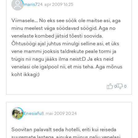
maris7
24. apr 2009 16:25
Viimasele.... No eks see söök ole maitse asi, aga
minu meelest väga söödavad söögid. Aga no
venelaste kombed jätsid tõesti soovida.
Õhtusöögi ajal juhtus minulgi selline asi, et üks
vene mammi jooksis taldrekute peale tormi ja
trügis nii nagu jääks ilma neist:D Ja eks neid
venelasi ole igalpool nii, et mis teha. Aga mõnus
koht ikkagi;)
0
0
Enesiafu
8. mai 2009 20:24
Soovitan palavalt seda hotelli, eriti kui reiseda
suuremate lastega, ainuke miinus palju venelasi.