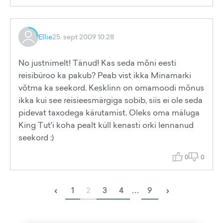
Ellie
25. sept 2009 10:28
No justnimelt! Tänud! Kas seda mõni eesti
reisibüroo ka pakub? Peab vist ikka Minamarki
võtma ka seekord. Kesklinn on omamoodi mõnus
ikka kui see reisieesmärgiga sobib, siis ei ole seda
pidevat taxodega kärutamist. Oleks oma mäluga
King Tut'i koha pealt küll kenasti orki lennanud
seekord :)
0
0
‹
›
1
2
3
4
...
9