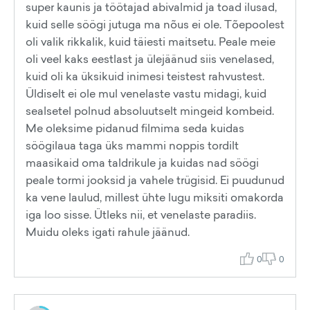
super kaunis ja töötajad abivalmid ja toad ilusad,
kuid selle söögi jutuga ma nõus ei ole. Tõepoolest
oli valik rikkalik, kuid täiesti maitsetu. Peale meie
oli veel kaks eestlast ja ülejäänud siis venelased,
kuid oli ka üksikuid inimesi teistest rahvustest.
Üldiselt ei ole mul venelaste vastu midagi, kuid
sealsetel polnud absoluutselt mingeid kombeid.
Me oleksime pidanud filmima seda kuidas
söögilaua taga üks mammi noppis tordilt
maasikaid oma taldrikule ja kuidas nad söögi
peale tormi jooksid ja vahele trügisid. Ei puudunud
ka vene laulud, millest ühte lugu miksiti omakorda
iga loo sisse. Ütleks nii, et venelaste paradiis.
Muidu oleks igati rahule jäänud.
0
0