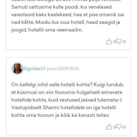
Samuti sattusime kulla poodi, kui venelased
varastasid kaks kaelakeed, hea et poe omanik sai
nad kåtte. Muidu ilus suur hotell, head søøgid ja
joogid, hotellil oma veemaailm.
0
0
Sigriitas
29. juuni 2009 10:01
On kellelgi infot selle hotelli kohta? Kuigi tundub,
et küsimusi on siin foorumis hulgaliselt erinevate
hotellide kohta, kuid vastused jäävad tulemata:-(
Vastupidiselt Sharmi hotellidele on iga hotelli
kohta oma foorum ja kõik ka kenasti leitav.
0
0