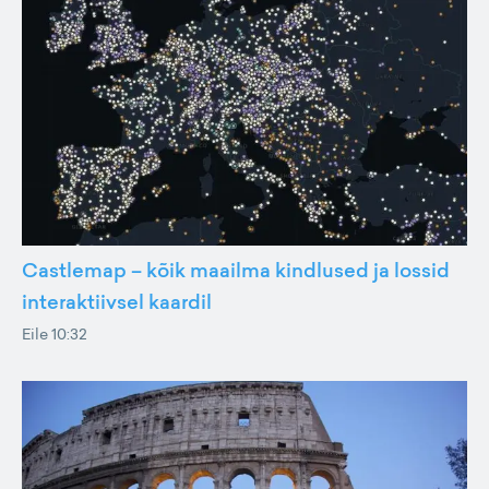
Castlemap – kõik maailma kindlused ja lossid
interaktiivsel kaardil
Eile 10:32