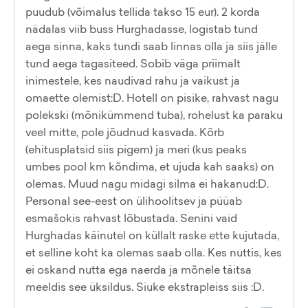
puudub (võimalus tellida takso 15 eur). 2 korda
nädalas viib buss Hurghadasse, logistab tund
aega sinna, kaks tundi saab linnas olla ja siis jälle
tund aega tagasiteed. Sobib väga priimalt
inimestele, kes naudivad rahu ja vaikust ja
omaette olemist:D. Hotell on pisike, rahvast nagu
polekski (mõnikümmend tuba), rohelust ka paraku
veel mitte, pole jõudnud kasvada. Kõrb
(ehitusplatsid siis pigem) ja meri (kus peaks
umbes pool km kõndima, et ujuda kah saaks) on
olemas. Muud nagu midagi silma ei hakanud:D.
Personal see-eest on ülihoolitsev ja püüab
esmašokis rahvast lõbustada. Senini vaid
Hurghadas käinutel on küllalt raske ette kujutada,
et selline koht ka olemas saab olla. Kes nuttis, kes
ei oskand nutta ega naerda ja mõnele täitsa
meeldis see üksildus. Siuke ekstrapleiss siis :D.