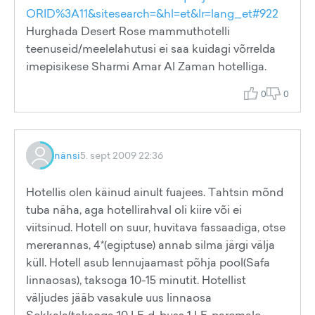
ORID%3A11&sitesearch=&hl=et&lr=lang_et#922
Hurghada Desert Rose mammuthotelli
teenuseid/meelelahutusi ei saa kuidagi võrrelda
imepisikese Sharmi Amar Al Zaman hotelliga.
0
0
nänsi
5. sept 2009 22:36
Hotellis olen käinud ainult fuajees. Tahtsin mõnd
tuba näha, aga hotellirahval oli kiire või ei
viitsinud. Hotell on suur, huvitava fassaadiga, otse
mererannas, 4*(egiptuse) annab silma järgi välja
küll. Hotell asub lennujaamast põhja pool(Safa
linnaosas), taksoga 10-15 minutit. Hotellist
väljudes jääb vasakule uus linnaosa