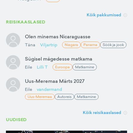
Kõik pakkumised
REISIKAASLASED
Olen minemas Nicaraguasse
Täna
Viljartrip
Niagara
Panama
Söök ja jook
Sügisel mägedesse matkama
Eile
Lilli T
Euroopa
Matkamine
Uus-Meremaa Märts 2027
Eile
vandermand
Uus-Meremaa
Autoreis
Matkamine
Kõik reisikaaslased
UUDISED