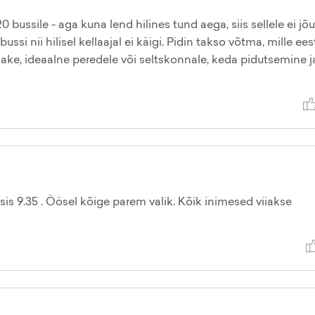
0 bussile - aga kuna lend hilines tund aega, siis sellele ei j
si nii hilisel kellaajal ei käigi. Pidin takso võtma, mille ees
nnake, ideaalne peredele või seltskonnale, keda pidutsemine j
is 9.35 . Öösel kõige parem valik. Kõik inimesed viiakse