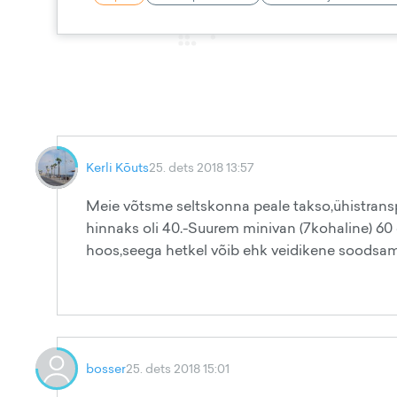
Kerli Kõuts
25. dets 2018 13:57
Meie võtsme seltskonna peale takso,ühistransport
hinnaks oli 40.-Suurem minivan (7kohaline) 60 
hoos,seega hetkel võib ehk veidikene soodsam 
bosser
25. dets 2018 15:01