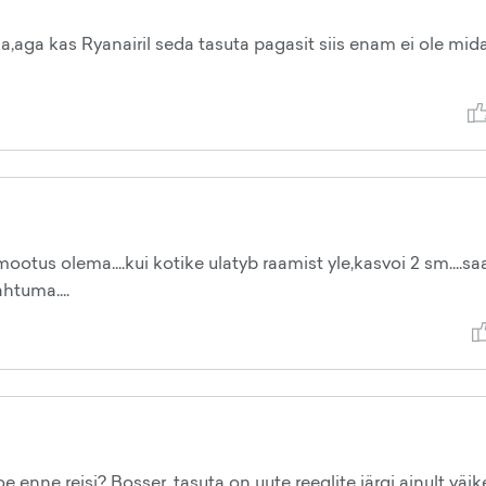
a,aga kas Ryanairil seda tasuta pagasit siis enam ei ole mid
otus olema....kui kotike ulatyb raamist yle,kasvoi 2 sm....sa
htuma....
e enne reisi? Bosser, tasuta on uute reeglite järgi ainult väik