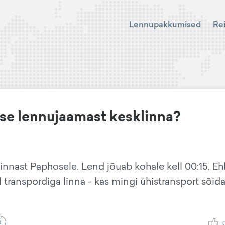
Lennupakkumised
Re
se lennujaamast kesklinna?
linnast Paphosele. Lend jõuab kohale kell 00:15. Eh
l transpordiga linna - kas mingi ühistransport sõid
d