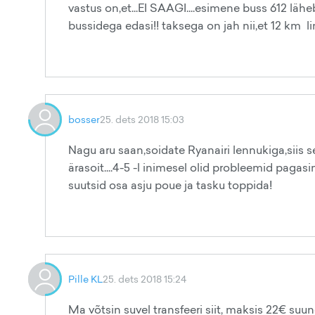
vastus on,et...EI SAAGI....esimene buss 612 läh
bussidega edasi!! taksega on jah nii,et 12 km l
bosser
25. dets 2018 15:03
Nagu aru saan,soidate Ryanairi lennukiga,siis se
ärasoit....4-5 -l inimesel olid probleemid pagas
suutsid osa asju poue ja tasku toppida!
Pille KL
25. dets 2018 15:24
Ma võtsin suvel transfeeri siit, maksis 22€ suund