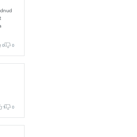
õudnud
t
a
0
0
1
0