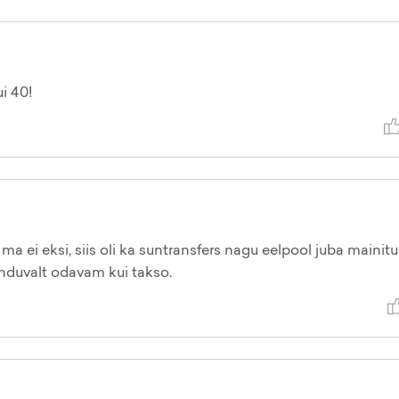
i 40!
a ei eksi, siis oli ka suntransfers nagu eelpool juba mainitu
tunduvalt odavam kui takso.