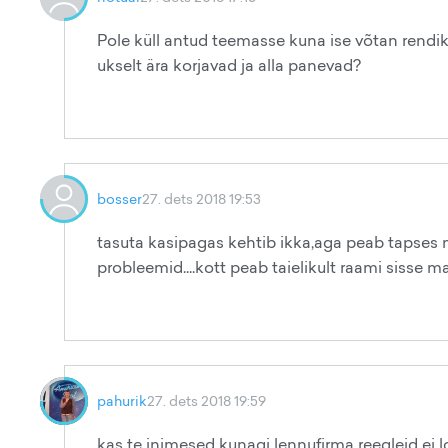
Pole küll antud teemasse kuna ise võtan rendik
ukselt ära korjavad ja alla panevad?
bosser
27. dets 2018 19:53
tasuta kasipagas kehtib ikka,aga peab tapses mo
probleemid....kott peab taielikult raami sisse ma
pahurik
27. dets 2018 19:59
kas te inimesed kunagi lennufirma reegleid ei lo