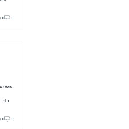
0
0
uuseas
! Elu
0
0