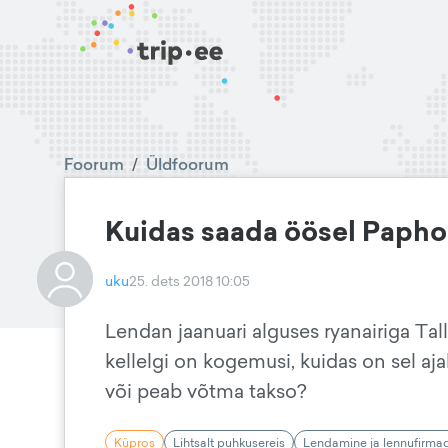
Foorum
/
Üldfoorum
Kuidas saada öösel Papho
uku
25. dets 2018 10:05
Lendan jaanuari alguses ryanairiga Tal
kellelgi on kogemusi, kuidas on sel aja
või peab võtma takso?
Küpros
Lihtsalt puhkusereis
Lendamine ja lennufirma