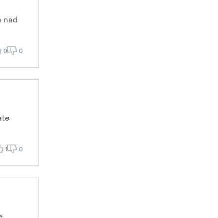
a nad
0
0
ate
1
0
e