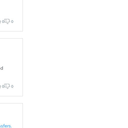
0
0
ud
0
0
sfers.