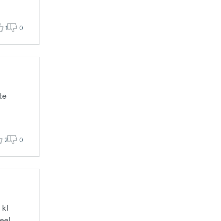
1
0
te
2
0
 kl
eel