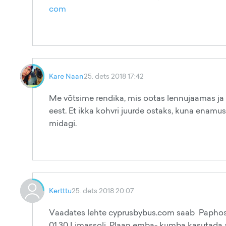
com
Kare Naan
25. dets 2018 17:42
Me võtsime rendika, mis ootas lennujaamas ja 
eest. Et ikka kohvri juurde ostaks, kuna enamus
midagi.
Kertttu
25. dets 2018 20:07
Vaadates lehte cyprusbybus.com saab Paphose 
01.30 Limassoli. Plaan emba- kumba kasutada a