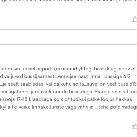
maandusin oosel airportis,ei nainud yhtegi bussi,kuigi soov oli
sid valjuvad bussijaamast,Lennujaamast linna bussiga 612
ja sealt saab edasi valida,kuhu soita...suvel on veel buss 613
,5 euri igatahes jamavärk nende bussidega. Praegu on seal m
e,sooja 17-18 kraadi,aga koik ohtud,kui päike loojus,hakkas
llaltki väike linnake,turiste väga vähe ja ....teha pole midagi