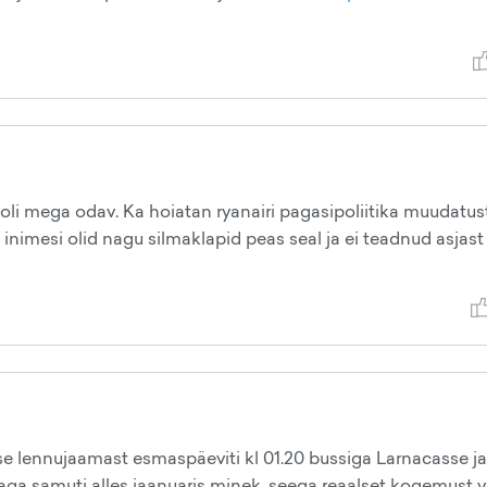
oli mega odav. Ka hoiatan ryanairi pagasipoliitika muudatus
 inimesi olid nagu silmaklapid peas seal ja ei teadnud asjast
lennujaamast esmaspäeviti kl 01.20 bussiga Larnacasse ja
ga samuti alles jaanuaris minek, seega reaalset kogemust v