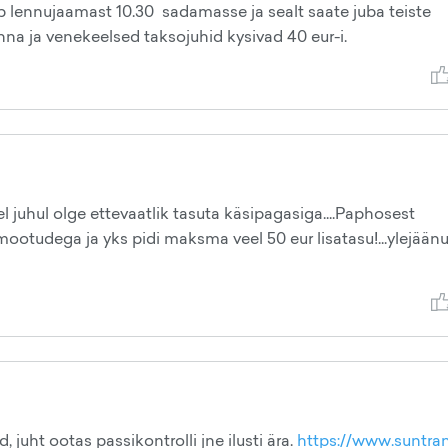
eb lennujaamast 10.30 sadamasse ja sealt saate juba teiste
inna ja venekeelsed taksojuhid kysivad 40 eur-i.
l juhul olge ettevaatlik tasuta käsipagasiga....Paphosest
imootudega ja yks pidi maksma veel 50 eur lisatasu!...ylejään
, juht ootas passikontrolli jne ilusti ära.
https://www.suntran