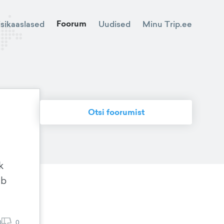
Foorum
Minu Trip.ee
isikaaslased
Uudised
Otsi foorumist
k
ab
0
0