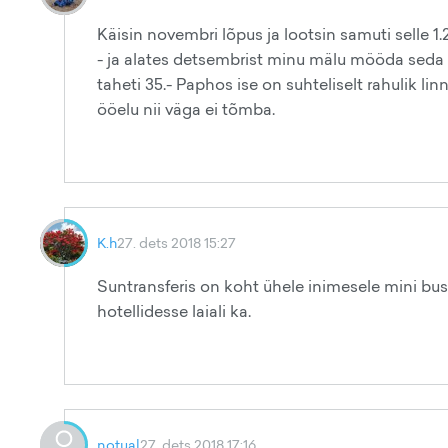
Käisin novembri lõpus ja lootsin samuti selle 1.2
- ja alates detsembrist minu mälu mööda seda bus
taheti 35.- Paphos ise on suhteliselt rahulik li
ööelu nii väga ei tõmba.
K.h
27. dets 2018 15:27
Suntransferis on koht ühele inimesele mini buss
hotellidesse laiali ka.
notual
27. dets 2018 17:16