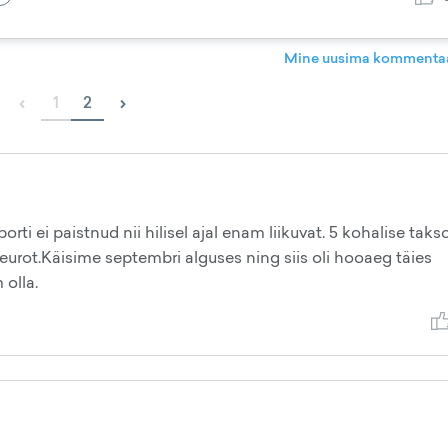
Mine uusima kommentaa
‹
›
1
2
i ei paistnud nii hilisel ajal enam liikuvat. 5 kohalise taks
eurot.Käisime septembri alguses ning siis oli hooaeg täies
olla.