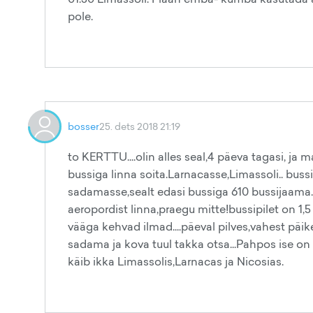
pole.
bosser
25. dets 2018 21:19
to KERTTU....olin alles seal,4 päeva tagasi, ja 
bussiga linna soita.Larnacasse,Limassoli.. bus
sadamasse,sealt edasi bussiga 610 bussijaama....
aeropordist linna,praegu mitte!bussipilet on 1
vääga kehvad ilmad....päeval pilves,vahest päik
sadama ja kova tuul takka otsa...Pahpos ise on ky
käib ikka Limassolis,Larnacas ja Nicosias.