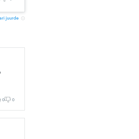
ri juurde
o
0
0