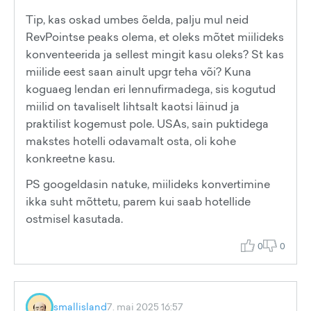
Tip, kas oskad umbes õelda, palju mul neid
RevPointse peaks olema, et oleks mõtet miilideks
konventeerida ja sellest mingit kasu oleks? St kas
miilide eest saan ainult upgr teha või? Kuna
koguaeg lendan eri lennufirmadega, sis kogutud
miilid on tavaliselt lihtsalt kaotsi läinud ja
praktilist kogemust pole. USAs, sain puktidega
makstes hotelli odavamalt osta, oli kohe
konkreetne kasu.
PS googeldasin natuke, miilideks konvertimine
ikka suht mõttetu, parem kui saab hotellide
ostmisel kasutada.
0
0
smallisland
7. mai 2025 16:57