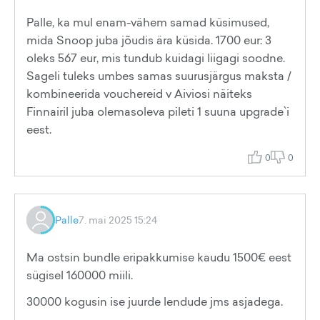
Palle, ka mul enam-vähem samad küsimused,
mida Snoop juba jõudis ära küsida. 1700 eur: 3
oleks 567 eur, mis tundub kuidagi liigagi soodne.
Sageli tuleks umbes samas suurusjärgus maksta /
kombineerida vouchereid v Aiviosi näiteks
Finnairil juba olemasoleva pileti 1 suuna upgrade`i
eest.
0
0
Palle
7. mai 2025 15:24
Ma ostsin bundle eripakkumise kaudu 1500€ eest
sügisel 160000 miili.
30000 kogusin ise juurde lendude jms asjadega.