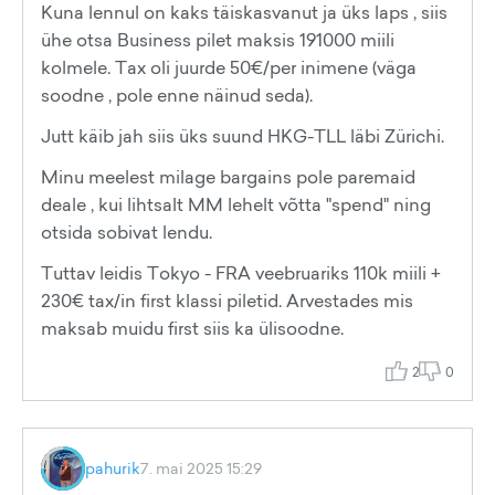
Kuna lennul on kaks täiskasvanut ja üks laps , siis
ühe otsa Business pilet maksis 191000 miili
kolmele. Tax oli juurde 50€/per inimene (väga
soodne , pole enne näinud seda).
Jutt käib jah siis üks suund HKG-TLL läbi Zürichi.
Minu meelest milage bargains pole paremaid
deale , kui lihtsalt MM lehelt võtta "spend" ning
otsida sobivat lendu.
Tuttav leidis Tokyo - FRA veebruariks 110k miili +
230€ tax/in first klassi piletid. Arvestades mis
maksab muidu first siis ka ülisoodne.
2
0
pahurik
7. mai 2025 15:29