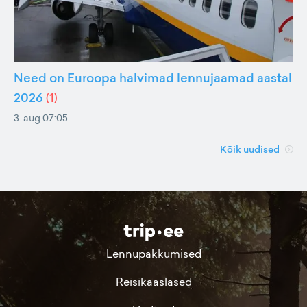
Need on Euroopa halvimad lennujaamad aastal
2026
(
1
)
3. aug 07:05
Kõik uudised
Lennupakkumised
Reisikaaslased