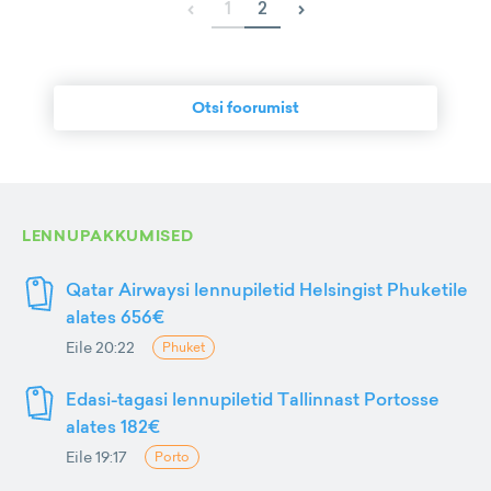
‹
›
1
2
Otsi foorumist
LENNUPAKKUMISED
Qatar Airwaysi lennupiletid Helsingist Phuketile
alates 656€
Eile 20:22
Phuket
Edasi-tagasi lennupiletid Tallinnast Portosse
alates 182€
Eile 19:17
Porto