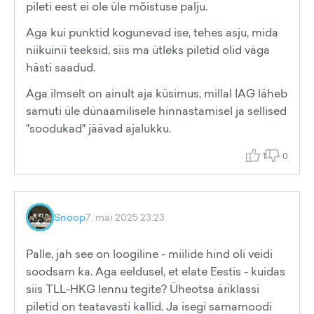
pileti eest ei ole üle mõistuse palju.
Aga kui punktid kogunevad ise, tehes asju, mida
niikuinii teeksid, siis ma ütleks piletid olid väga
hästi saadud.
Aga ilmselt on ainult aja küsimus, millal IAG läheb
samuti üle dünaamilisele hinnastamisel ja sellised
"soodukad" jäävad ajalukku.
1
0
Snoop
7. mai 2025 23:23
Palle, jah see on loogiline - miilide hind oli veidi
soodsam ka. Aga eeldusel, et elate Eestis - kuidas
siis TLL-HKG lennu tegite? Üheotsa äriklassi
piletid on teatavasti kallid. Ja isegi samamoodi