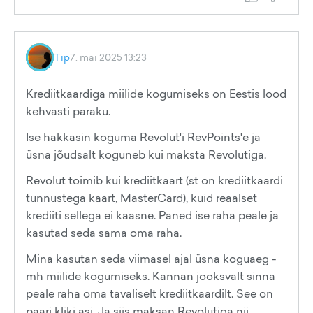
Tip
7. mai 2025 13:23
Krediitkaardiga miilide kogumiseks on Eestis lood
kehvasti paraku.
Ise hakkasin koguma Revolut'i RevPoints'e ja
üsna jõudsalt koguneb kui maksta Revolutiga.
Revolut toimib kui krediitkaart (st on krediitkaardi
tunnustega kaart, MasterCard), kuid reaalset
krediiti sellega ei kaasne. Paned ise raha peale ja
kasutad seda sama oma raha.
Mina kasutan seda viimasel ajal üsna koguaeg -
mh miilide kogumiseks. Kannan jooksvalt sinna
peale raha oma tavaliselt krediitkaardilt. See on
paari kliki asi. Ja siis maksan Revolutiga nii