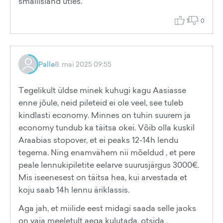
smallisland ütles.
1
0
Palle
8. mai 2025 09:55
Tegelikult üldse minek kuhugi kagu Aasiasse
enne jõule, neid pileteid ei ole veel, see tuleb
kindlasti economy. Minnes on tuhin suurem ja
economy tundub ka täitsa okei. Võib olla kuskil
Araabias stopover, et ei peaks 12-14h lendu
tegema. Ning enamvähem nii mõeldud , et pere
peale lennukipiletite eelarve suurusjärgus 3000€.
Mis iseenesest on täitsa hea, kui arvestada et
koju saab 14h lennu äriklassis.
Aga jah, et miilide eest midagi saada selle jaoks
on vaja meeletult aega kulutada, otsida ,