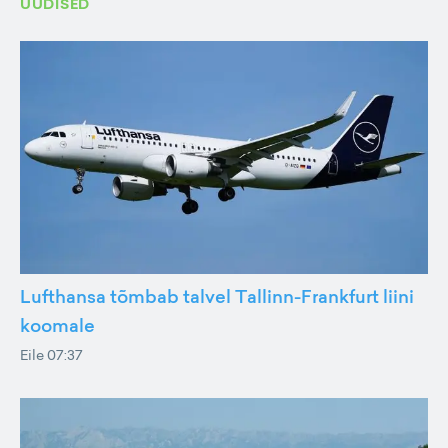
UUDISED
Lufthansa tõmbab talvel Tallinn-Frankfurt liini
koomale
Eile 07:37