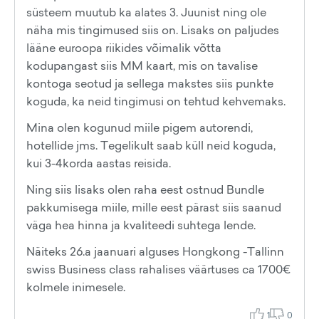
süsteem muutub ka alates 3. Juunist ning ole
näha mis tingimused siis on. Lisaks on paljudes
lääne euroopa riikides võimalik võtta
kodupangast siis MM kaart, mis on tavalise
kontoga seotud ja sellega makstes siis punkte
koguda, ka neid tingimusi on tehtud kehvemaks.
Mina olen kogunud miile pigem autorendi,
hotellide jms. Tegelikult saab küll neid koguda,
kui 3-4korda aastas reisida.
Ning siis lisaks olen raha eest ostnud Bundle
pakkumisega miile, mille eest pärast siis saanud
väga hea hinna ja kvaliteedi suhtega lende.
Näiteks 26.a jaanuari alguses Hongkong -Tallinn
swiss Business class rahalises väärtuses ca 1700€
kolmele inimesele.
1
0