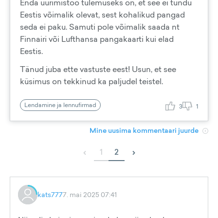
Enda uurimistöö tulemuseks on, et see ei tundu
Eestis võimalik olevat, sest kohalikud pangad
seda ei paku. Samuti pole võimalik saada nt
Finnairi või Lufthansa pangakaarti kui elad
Eestis.
Tänud juba ette vastuste eest! Usun, et see
küsimus on tekkinud ka paljudel teistel.
Lendamine ja lennufirmad
3
1
Mine uusima kommentaari juurde
‹
›
1
2
kats777
7. mai 2025 07:41