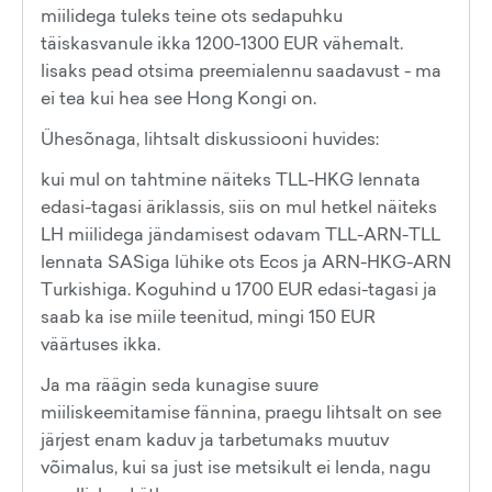
miilidega tuleks teine ots sedapuhku
täiskasvanule ikka 1200-1300 EUR vähemalt.
lisaks pead otsima preemialennu saadavust - ma
ei tea kui hea see Hong Kongi on.
Ühesõnaga, lihtsalt diskussiooni huvides:
kui mul on tahtmine näiteks TLL-HKG lennata
edasi-tagasi äriklassis, siis on mul hetkel näiteks
LH miilidega jändamisest odavam TLL-ARN-TLL
lennata SASiga lühike ots Ecos ja ARN-HKG-ARN
Turkishiga. Koguhind u 1700 EUR edasi-tagasi ja
saab ka ise miile teenitud, mingi 150 EUR
väärtuses ikka.
Ja ma räägin seda kunagise suure
miiliskeemitamise fännina, praegu lihtsalt on see
järjest enam kaduv ja tarbetumaks muutuv
võimalus, kui sa just ise metsikult ei lenda, nagu