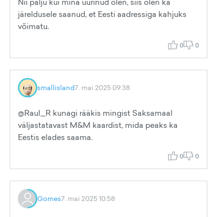
Nii palju kui mina uurinud olen, siis olen ka
järeldusele saanud, et Eesti aadressiga kahjuks
võimatu.
0
0
smallisland
7. mai 2025 09:38
@Raul_R kunagi rääkis mingist Saksamaal
väljastatavast M&M kaardist, mida peaks ka
Eestis elades saama.
0
0
Gomes
7. mai 2025 10:58