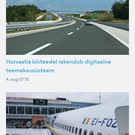
Horvaatia kiirteedel rakendub digitaalne
teemaksusüsteem
4. aug 07:10