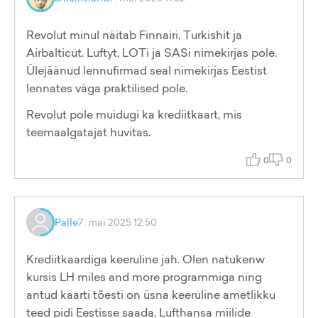
Revolut minul näitab Finnairi, Turkishit ja
Airbalticut. Luftyt, LOTi ja SASi nimekirjas pole.
Ülejäänud lennufirmad seal nimekirjas Eestist
lennates väga praktilised pole.
Revolut pole muidugi ka krediitkaart, mis
teemaalgatajat huvitas.
0
0
Palle
7. mai 2025 12:50
Krediitkaardiga keeruline jah. Olen natukenw
kursis LH miles and more programmiga ning
antud kaarti tõesti on üsna keeruline ametlikku
teed pidi Eestisse saada. Lufthansa miilide