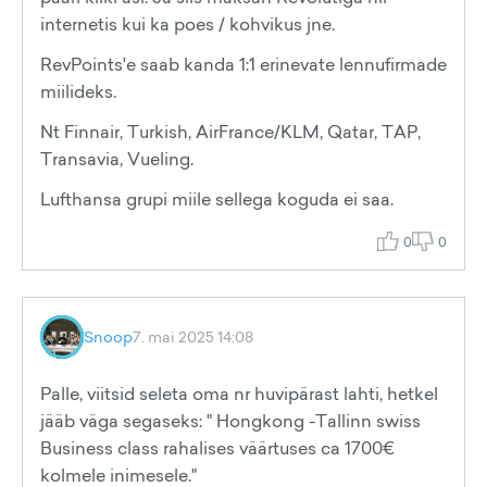
internetis kui ka poes / kohvikus jne.
RevPoints'e saab kanda 1:1 erinevate lennufirmade
miilideks.
Nt Finnair, Turkish, AirFrance/KLM, Qatar, TAP,
Transavia, Vueling.
Lufthansa grupi miile sellega koguda ei saa.
0
0
Snoop
7. mai 2025 14:08
Palle, viitsid seleta oma nr huvipärast lahti, hetkel
jääb väga segaseks: " Hongkong -Tallinn swiss
Business class rahalises väärtuses ca 1700€
kolmele inimesele."