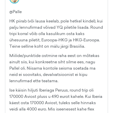
@Palle
HK piirab (või lausa keelab, pole hetkel kindel), kui
palju lennufirmad võivad YQ piletile lisada. Round
tripi korral võib olla kasulikum osta kaks
ühesuuna piletit, Euroopa-HKG ja HKG-Euroopa.
Teine selline koht on mälu järgi Brasiilia.
Miilide/punktide ostmine raha eest on mõtekas
ainult siis, kui konkreetne siht silme ees, nagu
Pallel oli. Niisama kontole seisma soetada ma
neid ei soovitaks, devalvatsioonist ei kipu
lennufirmad ette teatama.
Ise käisin hiljuti Iberiaga Peruus, round trip oli
170000 Aviost pluss u 490 eurot kahele. Kui Iberia
käest osta 170000 Aviost, tuleks selle hinnaks
veidi alla 4000 euro. Mis iseenesest kahe flex