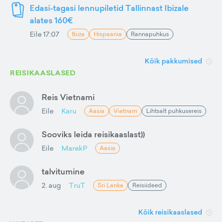
Edasi-tagasi lennupiletid Tallinnast Ibizale
alates 160€
Eile 17:07
Ibiza
Hispaania
Rannapuhkus
Kõik pakkumised
REISIKAASLASED
Reis Vietnami
Eile
Karu
Aasia
Vietnam
Lihtsalt puhkusereis
Sooviks leida reisikaaslast))
Eile
MarekP
Aasia
talvitumine
2. aug
TruT
Sri Lanka
Reisiideed
Kõik reisikaaslased