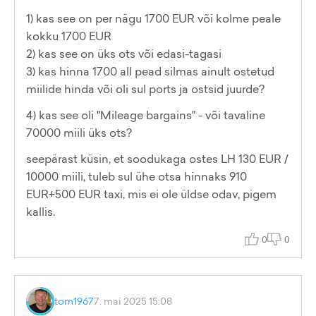
1) kas see on per nägu 1700 EUR või kolme peale
kokku 1700 EUR
2) kas see on üks ots või edasi-tagasi
3) kas hinna 1700 all pead silmas ainult ostetud
miilide hinda või oli sul ports ja ostsid juurde?
4) kas see oli "Mileage bargains" - või tavaline
70000 miili üks ots?
seepärast küsin, et soodukaga ostes LH 130 EUR /
10000 miili, tuleb sul ühe otsa hinnaks 910
EUR+500 EUR taxi, mis ei ole üldse odav, pigem
kallis.
0
0
tom1967
7. mai 2025 15:08