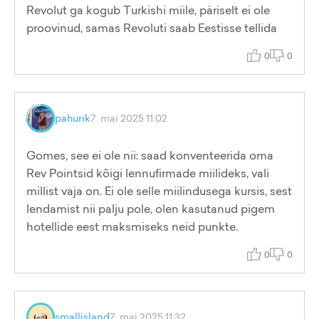
Revolut ga kogub Turkishi miile, päriselt ei ole
proovinud, samas Revoluti saab Eestisse tellida
0
0
pahurik
7. mai 2025 11:02
Gomes, see ei ole nii: saad konventeerida oma
Rev Pointsid kõigi lennufirmade miilideks, vali
millist vaja on. Ei ole selle miilindusega kursis, sest
lendamist nii palju pole, olen kasutanud pigem
hotellide eest maksmiseks neid punkte.
0
0
smallisland
7. mai 2025 11:32