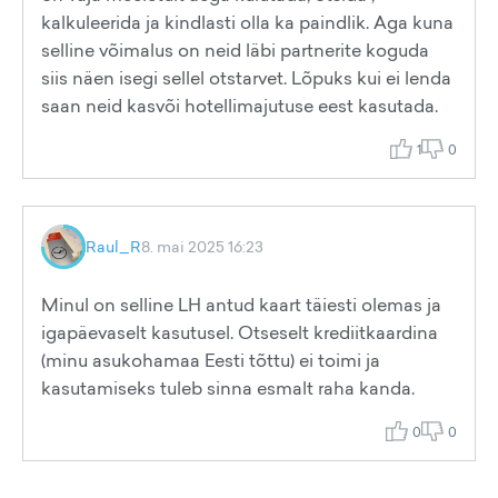
kalkuleerida ja kindlasti olla ka paindlik. Aga kuna
selline võimalus on neid läbi partnerite koguda
siis näen isegi sellel otstarvet. Lõpuks kui ei lenda
saan neid kasvõi hotellimajutuse eest kasutada.
1
0
Raul_R
8. mai 2025 16:23
Minul on selline LH antud kaart täiesti olemas ja
igapäevaselt kasutusel. Otseselt krediitkaardina
(minu asukohamaa Eesti tõttu) ei toimi ja
kasutamiseks tuleb sinna esmalt raha kanda.
0
0