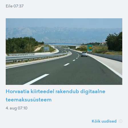
Eile 07:37
Horvaatia kiirteedel rakendub digitaalne
teemaksusüsteem
4. aug 07:10
Kõik uudised