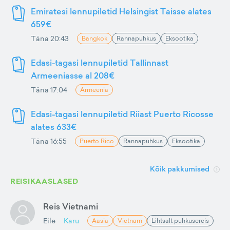
Emiratesi lennupiletid Helsingist Taisse alates
659€
Täna 20:43
Bangkok
Rannapuhkus
Eksootika
Edasi-tagasi lennupiletid Tallinnast
Armeeniasse al 208€
Täna 17:04
Armeenia
Edasi-tagasi lennupiletid Riiast Puerto Ricosse
alates 633€
Täna 16:55
Puerto Rico
Rannapuhkus
Eksootika
Kõik pakkumised
REISIKAASLASED
Reis Vietnami
Eile
Karu
Aasia
Vietnam
Lihtsalt puhkusereis