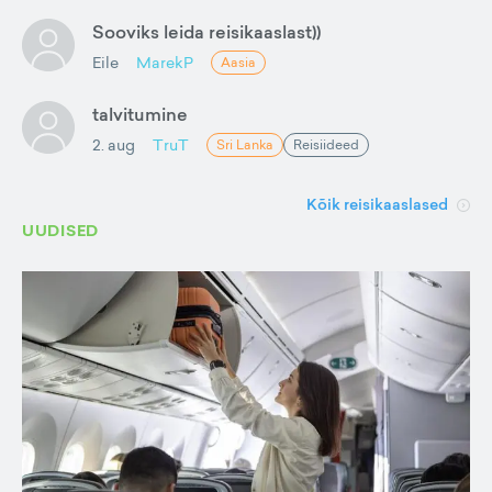
Sooviks leida reisikaaslast))
Eile
MarekP
Aasia
talvitumine
2. aug
TruT
Sri Lanka
Reisiideed
Kõik reisikaaslased
UUDISED