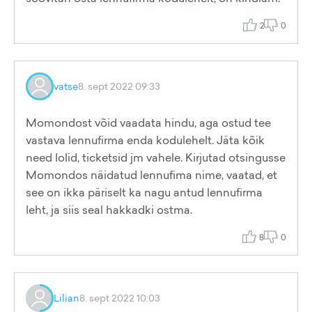
2
0
vatse
8. sept 2022 09:33
Momondost võid vaadata hindu, aga ostud tee
vastava lennufirma enda kodulehelt. Jäta kõik
need lolid, ticketsid jm vahele. Kirjutad otsingusse
Momondos näidatud lennufima nime, vaatad, et
see on ikka päriselt ka nagu antud lennufirma
leht, ja siis seal hakkadki ostma.
8
0
Lilian
8. sept 2022 10:03