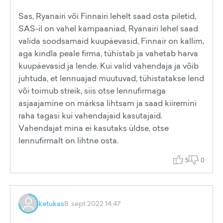
Sas, Ryanairi või Finnairi lehelt saad osta piletid,
SAS-il on vahel kampaaniad, Ryanairi lehel saad
valida soodsamaid kuupäevasid, Finnair on kallim,
aga kindla peale firma, tühistab ja vahetab harva
kuupäevasid ja lende. Kui valid vahendaja ja võib
juhtuda, et lennuajad muutuvad, tühistatakse lend
või toimub streik, siis otse lennufirmaga
asjaajamine on märksa lihtsam ja saad kiiremini
raha tagasi kui vahendajaid kasutajaid.
Vahendajat mina ei kasutaks üldse, otse
lennufirmalt on lihtne osta.
5
0
ketukas
8. sept 2022 14:47