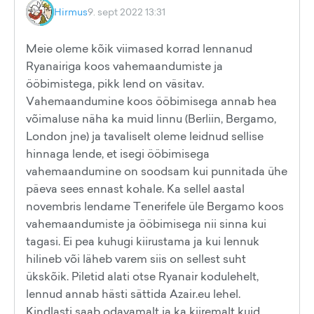
Hirmus
9. sept 2022 13:31
Meie oleme kõik viimased korrad lennanud
Ryanairiga koos vahemaandumiste ja
ööbimistega, pikk lend on väsitav.
Vahemaandumine koos ööbimisega annab hea
võimaluse näha ka muid linnu (Berliin, Bergamo,
London jne) ja tavaliselt oleme leidnud sellise
hinnaga lende, et isegi ööbimisega
vahemaandumine on soodsam kui punnitada ühe
päeva sees ennast kohale. Ka sellel aastal
novembris lendame Tenerifele üle Bergamo koos
vahemaandumiste ja ööbimisega nii sinna kui
tagasi. Ei pea kuhugi kiirustama ja kui lennuk
hilineb või läheb varem siis on sellest suht
ükskõik. Piletid alati otse Ryanair kodulehelt,
lennud annab hästi sättida Azair.eu lehel.
Kindlasti saab odavamalt ja ka kiiremalt kuid