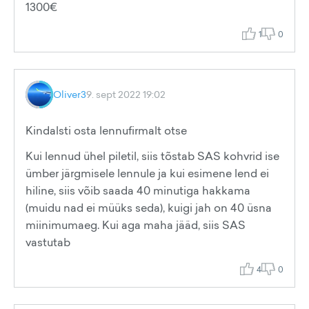
1300€
1
0
Oliver3
9. sept 2022 19:02
Kindalsti osta lennufirmalt otse
Kui lennud ühel piletil, siis tõstab SAS kohvrid ise
ümber järgmisele lennule ja kui esimene lend ei
hiline, siis võib saada 40 minutiga hakkama
(muidu nad ei müüks seda), kuigi jah on 40 üsna
miinimumaeg. Kui aga maha jääd, siis SAS
vastutab
4
0