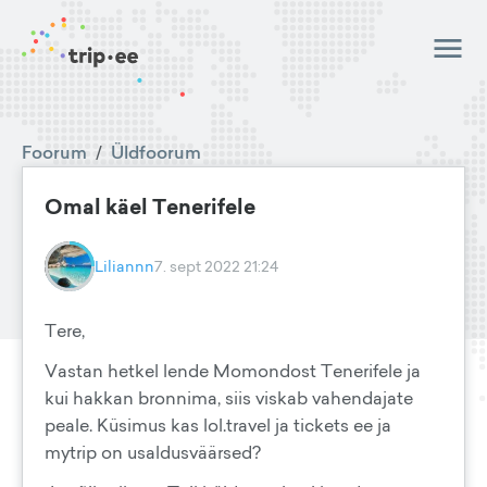
Foorum
/
Üldfoorum
Omal käel Tenerifele
Liliannn
7. sept 2022 21:24
Tere,
Vastan hetkel lende Momondost Tenerifele ja
kui hakkan bronnima, siis viskab vahendajate
peale. Küsimus kas lol.travel ja tickets ee ja
mytrip on usaldusväärsed?