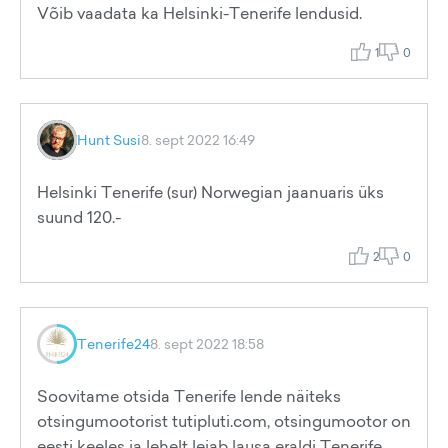
Võib vaadata ka Helsinki-Tenerife lendusid.
1
0
Hunt Susi
8. sept 2022 16:49
Helsinki Tenerife (sur) Norwegian jaanuaris üks
suund 120.-
2
0
Tenerife24
8. sept 2022 18:58
Soovitame otsida Tenerife lende näiteks
otsingumootorist tutipluti.com, otsingumootor on
eesti keeles ja lehelt leiab lausa eraldi Tenerife