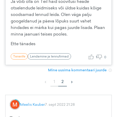
Ja võib olla on Teil häid soovitusi heade
otselendude leidmiseks või üldse kuidas kõige
soodsamad lennud leida. Olen väga palju
googeldanud ja päeva lõpuks suurt vahet
hindades ei märka kui pagas juurde lisada. Plaan
minna jaanuari teises pooles.
Ette tänades
Tenerife
Lendamine ja lennufirmad
1
0
Mine uusima kommentaari juurde
‹
›
1
2
Meelis Kauber
7. sept 2022 21:28