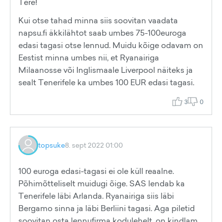
Tere!
Kui otse tahad minna siis soovitan vaadata
napsu.fi äkkilähtot saab umbes 75-100euroga
edasi tagasi otse lennud. Muidu kõige odavam on
Eestist minna umbes nii, et Ryanairiga
Milaanosse või Inglismaale Liverpool näiteks ja
sealt Tenerifele ka umbes 100 EUR edasi tagasi.
3
0
topsuke
8. sept 2022 01:00
100 euroga edasi-tagasi ei ole küll reaalne.
Põhimõtteliselt muidugi õige. SAS lendab ka
Tenerifele läbi Arlanda. Ryanairiga siis läbi
Bergamo sinna ja läbi Berliini tagasi. Aga piletid
soovitan osta lennufirma kodulehelt, on kindlam.