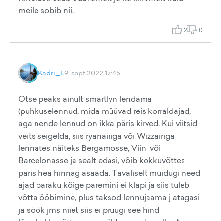
meile sobib nii.
2
0
Kadri_L
9. sept 2022 17:45
Otse peaks ainult smartlyn lendama
(puhkuselennud, mida müüvad reisikorraldajad,
aga nende lennud on ikka päris kirved. Kui viitsid
veits seigelda, siis ryanairiga või Wizzairiga
lennates näiteks Bergamosse, Viini või
Barcelonasse ja sealt edasi, võib kokkuvõttes
päris hea hinnag asaada. Tavaliselt muidugi need
ajad paraku kõige paremini ei klapi ja siis tuleb
võtta ööbimine, plus taksod lennujaama j atagasi
ja söök jms niiet siis ei pruugi see hind