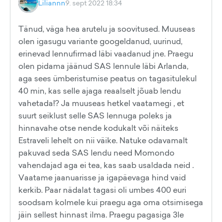
Liliannn
9. sept 2022 18:34
Tänud, väga hea arutelu ja soovitused. Muuseas
olen igasugu variante googeldanud, uurinud,
erinevad lennufirmad läbi vaadanud jne. Praegu
olen pidama jäänud SAS lennule läbi Arlanda,
aga sees ümberistumise peatus on tagasitulekul
40 min, kas selle ajaga reaalselt jõuab lendu
vahetada!? Ja muuseas hetkel vaatamegi , et
suurt seiklust selle SAS lennuga poleks ja
hinnavahe otse nende kodukalt või näiteks
Estraveli lehelt on nii väike. Natuke odavamalt
pakuvad seda SAS lendu need Momondo
vahendajad aga ei tea, kas saab usaldada neid .
Vaatame jaanuarisse ja igapäevaga hind vaid
kerkib. Paar nädalat tagasi oli umbes 400 euri
soodsam kolmele kui praegu aga oma otsimisega
jäin sellest hinnast ilma. Praegu pagasiga 3le