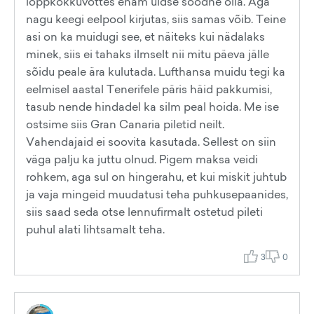
lõppkokkuvõttes enam üldse soodne olla. Aga
nagu keegi eelpool kirjutas, siis samas võib. Teine
asi on ka muidugi see, et näiteks kui nädalaks
minek, siis ei tahaks ilmselt nii mitu päeva jälle
sõidu peale ära kulutada. Lufthansa muidu tegi ka
eelmisel aastal Tenerifele päris häid pakkumisi,
tasub nende hindadel ka silm peal hoida. Me ise
ostsime siis Gran Canaria piletid neilt.
Vahendajaid ei soovita kasutada. Sellest on siin
väga palju ka juttu olnud. Pigem maksa veidi
rohkem, aga sul on hingerahu, et kui miskit juhtub
ja vaja mingeid muudatusi teha puhkusepaanides,
siis saad seda otse lennufirmalt ostetud pileti
puhul alati lihtsamalt teha.
3
0