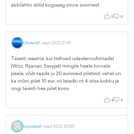
äkkilähto diilid koguaeg sinna soomest
5
0
Oliver3
8. sept 2022 21:10
Täiesti reaalne, kui trehvad odavlennufirmadel
(Wizz, Ryanair, Easyjet) mingile heale hinnale
peale, võib saada ju 20 euroseid pileteid, vahel on
ka mõni pilet 10 eur, nii leiadki nt 4 otsa kokku ja
ongi täiesti hea pilet koos
4
0
topsuke
8. sept 2022 22:50