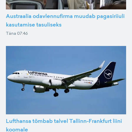
Austraalia odavlennufirma muudab pagasiriiuli
kasutamise tasuliseks
Täna 07:46
Lufthansa tõmbab talvel Tallinn-Frankfurt liini
koomale