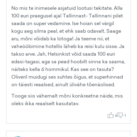
No mis te inimesele asjatuid lootusi tekitate. Alla
100 euri praegusel ajal Tallinnast- Tallinnani pilet
saada on super vedamine. Ise hoian sel värgil
kogu aeg silma peal, et ehk saab odavalt. Saage
aru, mõni võidab ka lotoga! Ja teeme nii, et
vaheööbimine hotellis läheb ka reisi kulu sisse. Ja
takso arve. Jah, Helsinkist võid saada 100 euri
edasi-tagasi, aga sa pead hoobilt sinna ka saama,
näiteks kella 6 hommikul. Kas see on tasuta?
Oliveril muidugi ses suhtes õigus, et superhinnad
on täiesti reaalsed, ainult ülivähe tõenäolised.
Tooge siis vähemalt mõni konkreetne näide, mis
oleks ikka reaalselt kasutatav.
6
1