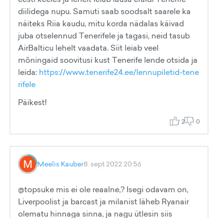
diilidega nupu. Samuti saab soodsalt saarele ka
näiteks Riia kaudu, mitu korda nädalas käivad
juba otselennud Tenerifele ja tagasi, neid tasub
AirBalticu lehelt vaadata. Siit leiab veel
mõningaid soovitusi kust Tenerife lende otsida ja
leida:
https://www.tenerife24.ee/lennupiletid-tene
rifele
Päikest!
2
0
Meelis Kauber
8. sept 2022 20:56
@topsuke mis ei ole reaalne,? Isegi odavam on,
Liverpoolist ja barcast ja milanist läheb Ryanair
olematu hinnaga sinna, ja nagu ütlesin siis