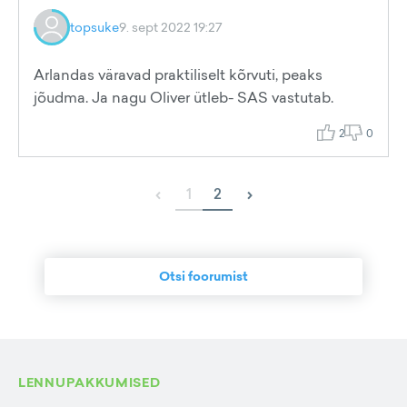
topsuke
9. sept 2022 19:27
Arlandas väravad praktiliselt kõrvuti, peaks
jõudma. Ja nagu Oliver ütleb- SAS vastutab.
2
0
‹
›
1
2
Otsi foorumist
LENNUPAKKUMISED