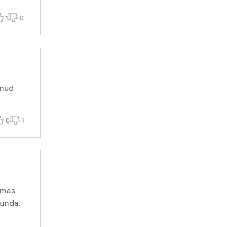
1
0
enud
0
1
amas
tunda.