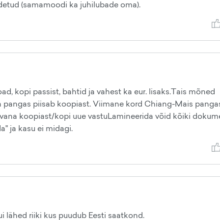
aadetud (samamoodi ka juhilubade oma).
load, kopi passist, bahtid ja vahest ka eur. lisaks.Tais mõned
a pangas piisab koopiast. Viimane kord Chiang-Mais pangas
ati vana koopiast/kopi uue vastuLamineerida võid kõiki dokum
a" ja kasu ei midagi.
i lähed riiki kus puudub Eesti saatkond.