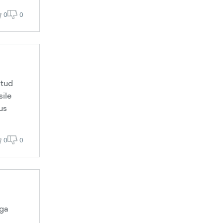
0
0
atud
sile
us
0
0
aga