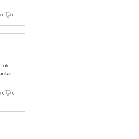
0
0
 oli
ente,
0
0