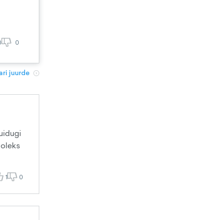
0
0
ri juurde
uidugi
 oleks
1
0