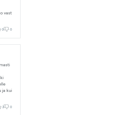
to vast
0
0
amasti
ki
lle
 ja kui
2
0