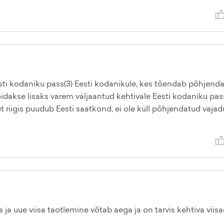
ti kodaniku pass(3) Eesti kodanikule, kes tõendab põhjend
võidakse lisaks varem väljaantud kehtivale Eesti kodaniku pas
et riigis puudub Eesti saatkond, ei ole küll põhjendatud vajad
a ja uue viisa taotlemine võtab aega ja on tarvis kehtiva viis