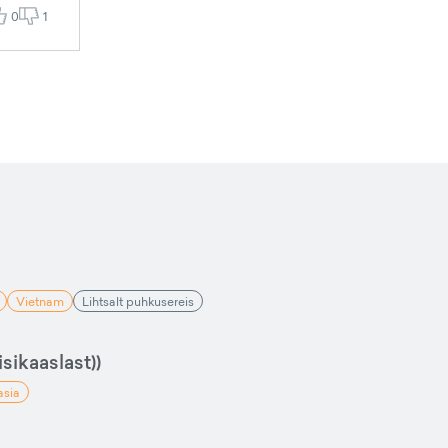
0
1
Vietnam
Lihtsalt puhkusereis
sikaaslast))
asia