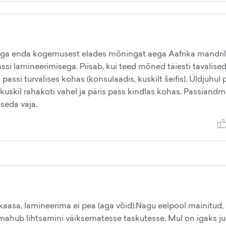
, aga enda kogemusest elades mõningat aega Aafrika mandril
assi lamineerimisega. Piisab, kui teed mõned täiesti tavalise
ssi turvalises kohas (konsulaadis, kuskilt šeifis). Üldjuhul p
 kuskil rahakoti vahel ja päris pass kindlas kohas. Passiandm
s seda vaja.
asa, lamineerima ei pea (aga võid).Nagu eelpool mainitud,
a mahub lihtsamini väiksematesse taskutesse. Mul on igaks j