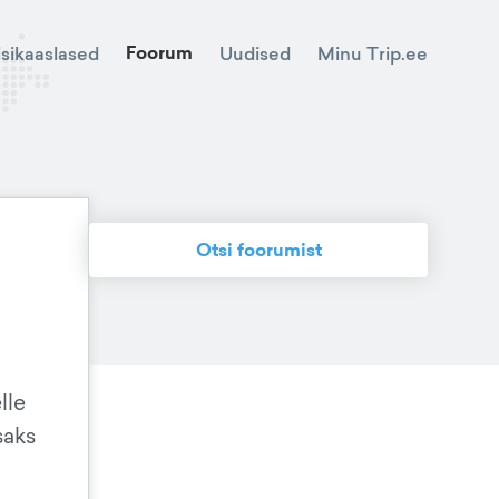
Foorum
Minu Trip.ee
isikaaslased
Uudised
Otsi foorumist
lle
saks