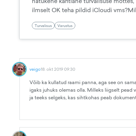
natukene kahtlane turvalisuse mõttes,
ilmselt OK teha pildid iCloudi vms?Mil
Turvalisus
Varustus
veigo
18. okt 2019 09:30
Võib ka kullatud raami panna, aga see on sama h
igaks juhuks olemas olla. Milleks liigselt pead
ja teeks selgeks, kas sihtkohas peab dokument