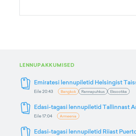
LENNUPAKKUMISED
Emiratesi lennupiletid Helsingist Tai
Eile 20:43
Bangkok
Rannapuhkus
Eksootika
Edasi-tagasi lennupiletid Tallinnast 
Eile 17:04
Armeenia
Edasi-tagasi lennupiletid Riiast Puer