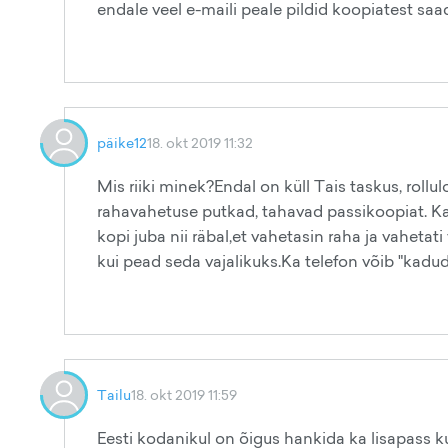
endale veel e-maili peale pildid koopiatest s
päike12
18. okt 2019 11:32
Mis riiki minek?Endal on küll Tais taskus, rollu
rahavahetuse putkad, tahavad passikoopiat. K
kopi juba nii räbal,et vahetasin raha ja vahet
kui pead seda vajalikuks.Ka telefon võib "kadud
Tailu
18. okt 2019 11:59
Eesti kodanikul on õigus hankida ka lisapass ku