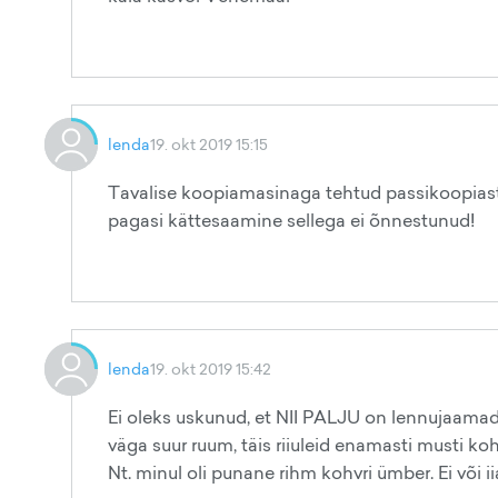
lenda
19. okt 2019 15:15
Tavalise koopiamasinaga tehtud passikoopiast 
pagasi kättesaamine sellega ei õnnestunud!
lenda
19. okt 2019 15:42
Ei oleks uskunud, et NII PALJU on lennujaama
väga suur ruum, täis riiuleid enamasti musti ko
Nt. minul oli punane rihm kohvri ümber. Ei või iia