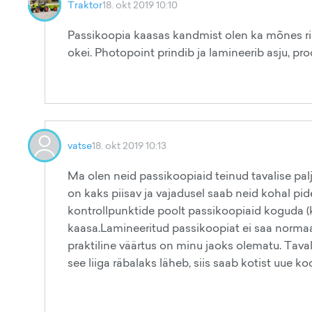
Traktor
18. okt 2019 10:10
Passikoopia kaasas kandmist olen ka mõnes riig
okei. Photopoint prindib ja lamineerib asju, pro
vatse
18. okt 2019 10:13
Ma olen neid passikoopiaid teinud tavalise pal
on kaks piisav ja vajadusel saab neid kohal pid
kontrollpunktide poolt passikoopiaid koguda (k
kaasa.Lamineeritud passikoopiat ei saa normaal
praktiline väärtus on minu jaoks olematu. Taval
see liiga räbalaks läheb, siis saab kotist uue ko