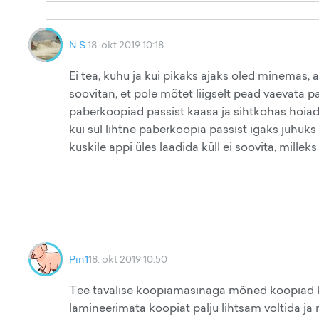
N.S.
18. okt 2019 10:18
Ei tea, kuhu ja kui pikaks ajaks oled minemas
soovitan, et pole mõtet liigselt pead vaevata p
paberkoopiad passist kaasa ja sihtkohas hoiad pa
kui sul lihtne paberkoopia passist igaks juhuks
kuskile appi üles laadida küll ei soovita, millek
Pin1
18. okt 2019 10:50
Tee tavalise koopiamasinaga mõned koopiad ka
lamineerimata koopiat palju lihtsam voltida j