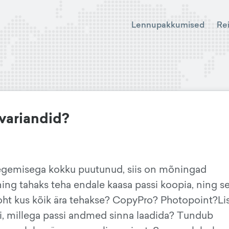
Lennupakkumised
Re
 variandid?
tegemisega kokku puutunud, siis on mõningad
ing tahaks teha endale kaasa passi koopia, ning se
oht kus kõik ära tehakse? CopyPro? Photopoint?Li
, millega passi andmed sinna laadida? Tundub