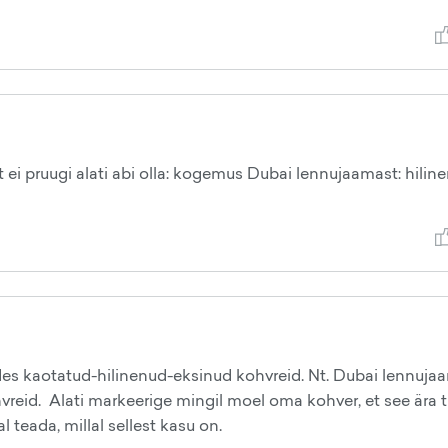
ei pruugi alati abi olla: kogemus Dubai lennujaamast: hilin
des kaotatud-hilinenud-eksinud kohvreid. Nt. Dubai lennuja
hvreid. Alati markeerige mingil moel oma kohver, et see ära 
l teada, millal sellest kasu on.