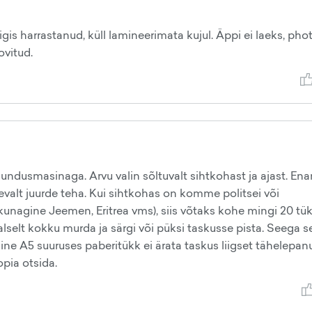
is harrastanud, küll lamineerimata kujul. Äppi ei laeks, pho
ovitud.
jundusmasinaga. Arvu valin sõltuvalt sihtkohast ja ajast. En
evalt juurde teha. Kui sihtkohas on komme politsei või
unagine Jeemen, Eritrea vms), siis võtaks kohe mingi 20 tük
selt kokku murda ja särgi või püksi taskusse pista. Seega se
ine A5 suuruses paberitükk ei ärata taskus liigset tähelepanu
opia otsida.