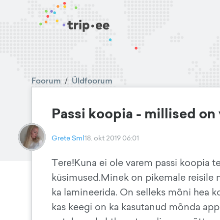
Foorum
/
Üldfoorum
Passi koopia - millised on
Grete Sml
18. okt 2019 06:01
Tere!Kuna ei ole varem passi koopia 
küsimused.Minek on pikemale reisile n
ka lamineerida. On selleks mõni hea k
kas keegi on ka kasutanud mõnda appi