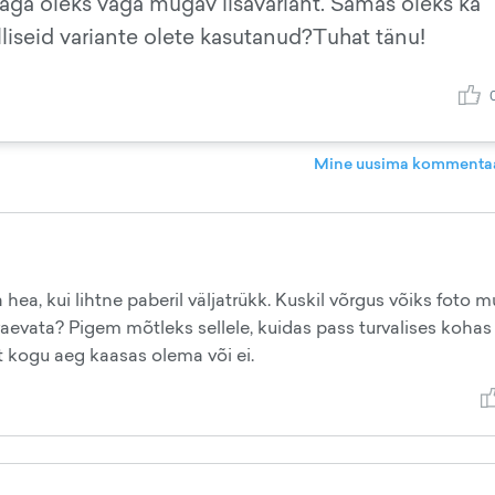
 aga oleks väga mugav lisavariant. Samas oleks ka
liseid variante olete kasutanud?Tuhat tänu!
Mine uusima kommentaa
ea, kui lihtne paberil väljatrükk. Kuskil võrgus võiks foto m
 vaevata? Pigem mõtleks sellele, kuidas pass turvalises kohas
 kogu aeg kaasas olema või ei.