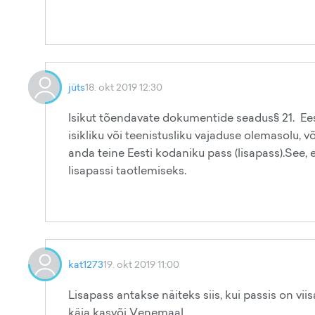
jüts
18. okt 2019 12:30
Isikut tõendavate dokumentide seadus§ 21. Ees
isikliku või teenistusliku vajaduse olemasolu, 
anda teine Eesti kodaniku pass (lisapass).See, 
lisapassi taotlemiseks.
kat1273
19. okt 2019 11:00
Lisapass antakse näiteks siis, kui passis on viis
käia kasvõi Venemaal