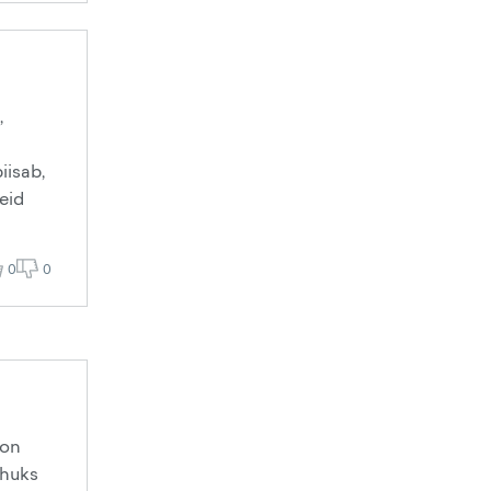
,
d
iisab,
eid
0
0
 on
uhuks