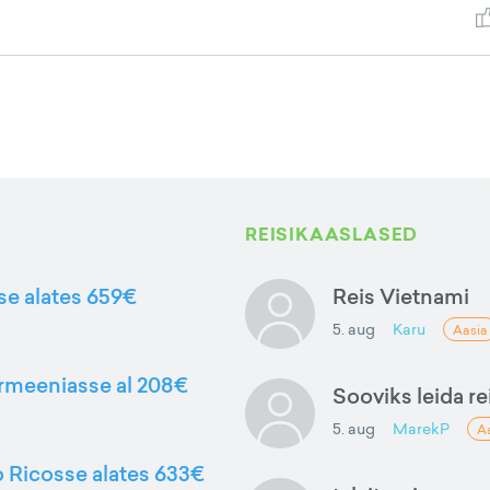
REISIKAASLASED
sse alates 659€
Reis Vietnami
5. aug
Karu
Aasia
Armeeniasse al 208€
Sooviks leida rei
5. aug
MarekP
A
to Ricosse alates 633€