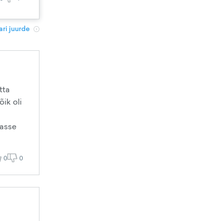
ri juurde
tta
õik oli
masse
0
0