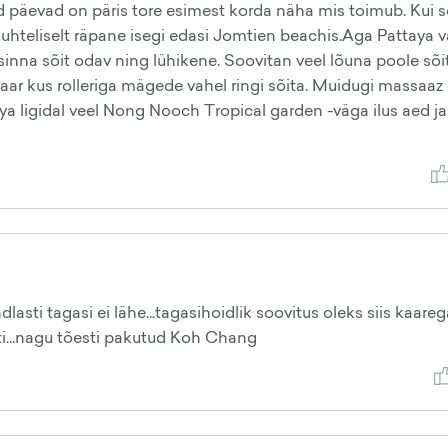
 päevad on päris tore esimest korda näha mis toimub. Kui s
 suhteliselt räpane isegi edasi Jomtien beachis.Aga Pattaya 
ja sinna sõit odav ning lühikene. Soovitan veel lõuna poole sõi
aar kus rolleriga mägede vahel ringi sõita. Muidugi massaaz
a ligidal veel Nong Nooch Tropical garden -väga ilus aed ja
asti tagasi ei lähe...tagasihoidlik soovitus oleks siis kaareg
...nagu tõesti pakutud Koh Chang