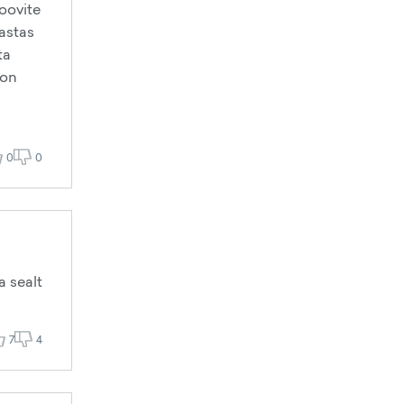
oovite
vastas
ta
 on
0
0
a sealt
7
4