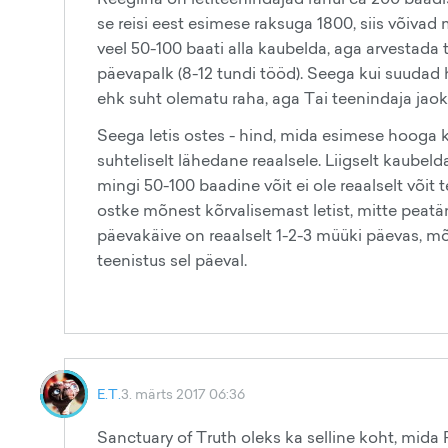
se reisi eest esimese raksuga 1800, siis võivad
veel 50-100 baati alla kaubelda, aga arvestada 
päevapalk (8-12 tundi tööd). Seega kui suudad h
ehk suht olematu raha, aga Tai teenindaja jaok
Seega letis ostes - hind, mida esimese hooga kü
suhteliselt lähedane reaalsele. Liigselt kaubeld
mingi 50-100 baadine võit ei ole reaalselt võit
ostke mõnest kõrvalisemast letist, mitte peatän
päevakäive on reaalselt 1-2-3 müüki päevas, mõ
teenistus sel päeval.
E.T.
3. märts 2017 06:36
Sanctuary of Truth oleks ka selline koht, mida 