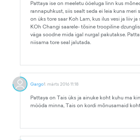
Pattaya ise on meeletu ööeluga linn kus mõned
rannapuhkust, siis sealt seda ei leia kuna meri
on üks tore saar Koh Larn, kus ilus vesi ja liiv 
KOh Changi saarele- tõsine troopiline dzunglis
väga soodne mida igal nurgal pakutakse. Pattay
niisama tore seal jalutada.
Gargo
1. märts 2016 11:18
Pattaya on Tais üks ja ainuke koht kuhu ma kindl
mööda minna, Tais on kordi mõnusamaid kohti