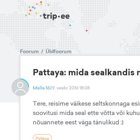
Foorum
/
Üldfoorum
Pattaya: mida sealkandis 
Malle 16
29. veebr 2016 18:08
Tere, reisime väikese seltskonnaga esi
soovitusi mida seal ette võtta või kuh
nõuannete eest väga tänulikud :)
Pattaya