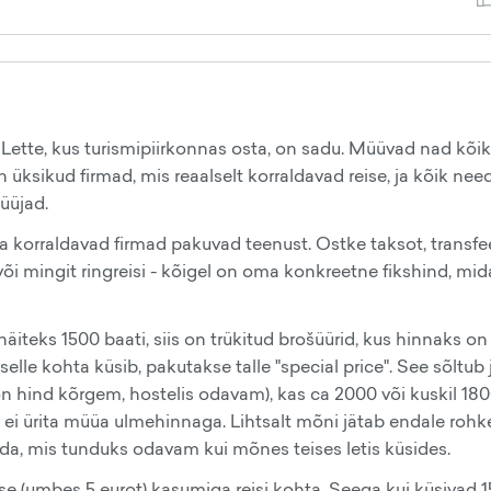
Lette, kus turismipiirkonnas osta, on sadu. Müüvad nad kõik
üksikud firmad, mis reaalselt korraldavad reise, ja kõik nee
üüjad.
a korraldavad firmad pakuvad teenust. Ostke taksot, transfee
õi mingit ringreisi - kõigel on oma konkreetne fikshind, mid
näiteks 1500 baati, siis on trükitud brošüürid, kus hinnaks on
a selle kohta küsib, pakutakse talle "special price". See sõltub
is on hind kõrgem, hostelis odavam), kas ca 2000 või kuskil 18
i ei ürita müüa ulmehinnaga. Lihtsalt mõni jätab endale roh
da, mis tunduks odavam kui mõnes teises letis küsides.
se (umbes 5 eurot) kasumiga reisi kohta. Seega kui küsivad 