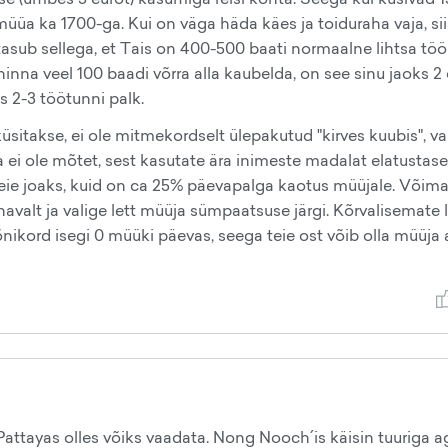
 müüa ka 1700-ga. Kui on väga häda käes ja toiduraha vaja, sii
tasub sellega, et Tais on 400-500 baati normaalne lihtsa töö
inna veel 100 baadi võrra alla kaubelda, on see sinu jaoks 2
s 2-3 töötunni palk.
sitakse, ei ole mitmekordselt ülepakutud "kirves kuubis", va
a ei ole mõtet, sest kasutate ära inimeste madalat elatustase
 teie joaks, kuid on ca 25% päevapalga kaotus müüjale. Võima
avalt ja valige lett müüja sümpaatsuse järgi. Kõrvalisemate l
nikord isegi 0 müüki päevas, seega teie ost võib olla müüja 
Pattayas olles võiks vaadata. Nong Nooch´is käisin tuuriga a