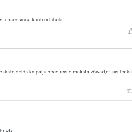
asi enam sinna kanti ei läheks.
skate öelda ka palju need reisid maksta võivad,et siis teaks
ohtuda