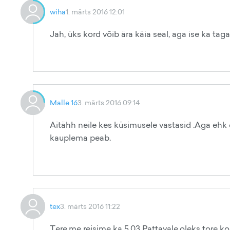
wiha
1. märts 2016 12:01
Jah, üks kord võib ära käia seal, aga ise ka tag
Malle 16
3. märts 2016 09:14
Aitähh neile kes küsimusele vastasid .Aga ehk o
kauplema peab.
tex
3. märts 2016 11:22
Tere,me reisime ka 5.03 Pattayale,oleks tore k