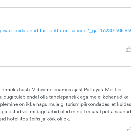
eaegivad-kuidas-nad-tais-petta-on-saanud?_ga=1.62301605.8
 õnneks hästi. Viibisime enamus ajast Pattayas. Meilt ei
uidugi tuleb endal olla tähelepanelik aga me ei kohanud ka
lemine on ikka nagu mujalgi turismipiirkondades, et kuida
aga ostad või midagi tarbid oled mingil määral petta saanud
id hotellitoa šeifis ja kõik oli ok.