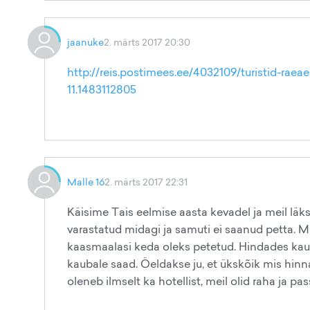
jaanuke
2. märts 2017 20:30
http://reis.postimees.ee/4032109/turistid-ra
11.1483112805
Malle 16
2. märts 2017 22:31
Käisime Tais eelmise aasta kevadel ja meil läks
varastatud midagi ja samuti ei saanud petta. M
kaasmaalasi keda oleks petetud. Hindades kaup
kaubale saad. Öeldakse ju, et ükskõik mis hinn
oleneb ilmselt ka hotellist, meil olid raha ja pass