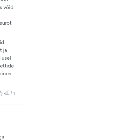
s võid
 eurot
id
t ja
lusel
ettide
ainus
4
1
ga