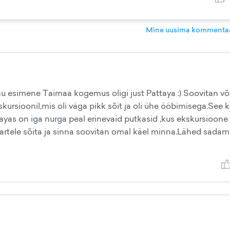
Mine uusima kommentaa
nu esimene Taimaa kogemus oligi just Pattaya :) Soovitan võ
kursioonil,mis oli väga pikk sõit ja oli ühe ööbimisega.See k
ttayas on iga nurga peal erinevaid putkasid ,kus ekskursioone
artele sõita ja sinna soovitan omal käel minna.Lähed sada