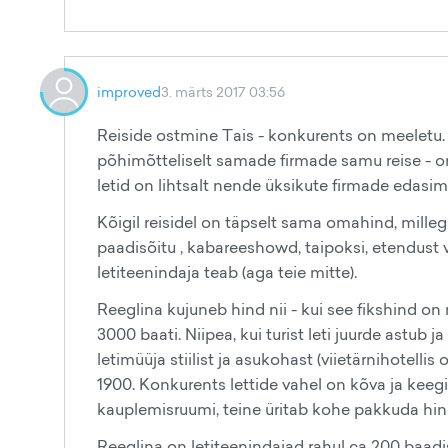
improved
3. märts 2017 03:56
Reiside ostmine Tais - konkurents on meeletu. 
põhimõtteliselt samade firmade samu reise - on 
letid on lihtsalt nende üksikute firmade edasim
Kõigil reisidel on täpselt sama omahind, milleg
paadisõitu , kabareeshowd, taipoksi, etendust v
letiteenindaja teab (aga teie mitte).
Reeglina kujuneb hind nii - kui see fikshind on 
3000 baati. Niipea, kui turist leti juurde astub j
letimüüja stiilist ja asukohast (viietärnihotell
1900. Konkurents lettide vahel on kõva ja keeg
kauplemisruumi, teine üritab kohe pakkuda hin
Reeglina on letiteenindajad rahul ca 200 baadi