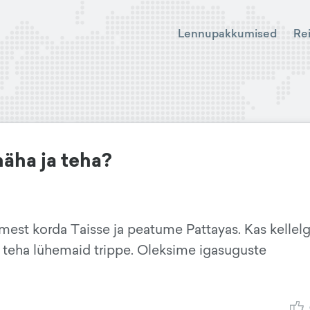
Lennupakkumised
Re
näha ja teha?
mest korda Taisse ja peatume Pattayas. Kas kellelg
u teha lühemaid trippe. Oleksime igasuguste