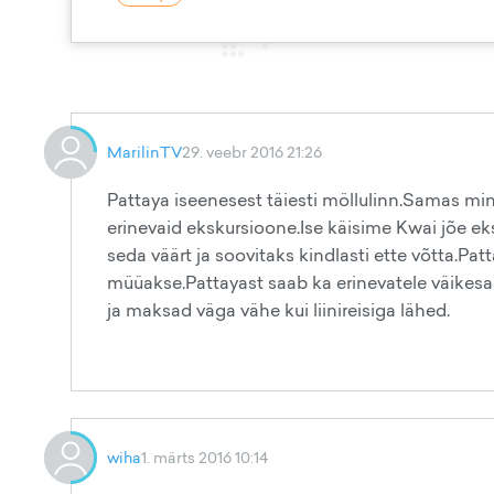
MarilinTV
29. veebr 2016 21:26
Pattaya iseenesest täiesti möllulinn.Samas mi
erinevaid ekskursioone.Ise käisime Kwai jõe eks
seda väärt ja soovitaks kindlasti ette võtta.Pa
müüakse.Pattayast saab ka erinevatele väikesa
ja maksad väga vähe kui liinireisiga lähed.
wiha
1. märts 2016 10:14