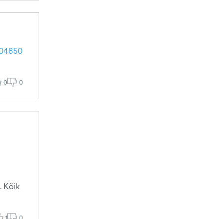
604850
0
0
s
. Kõik
1
0