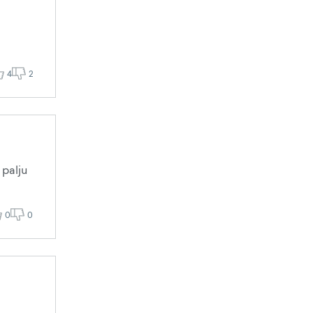
4
2
 palju
0
0