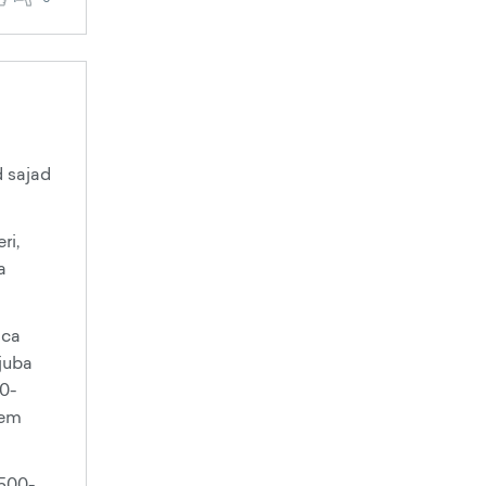
d sajad
ri,
a
 ca
 juba
00-
kem
1500-