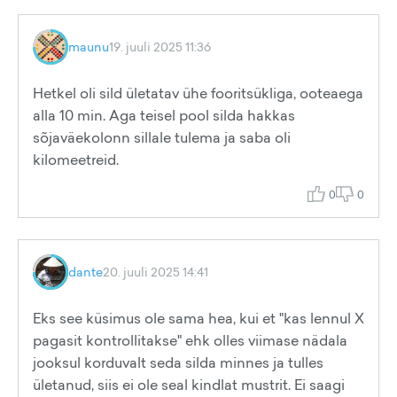
maunu
19. juuli 2025 11:36
Hetkel oli sild ületatav ühe fooritsükliga, ooteaega
alla 10 min. Aga teisel pool silda hakkas
sõjaväekolonn sillale tulema ja saba oli
kilomeetreid.
0
0
dante
20. juuli 2025 14:41
Eks see küsimus ole sama hea, kui et "kas lennul X
pagasit kontrollitakse" ehk olles viimase nädala
jooksul korduvalt seda silda minnes ja tulles
ületanud, siis ei ole seal kindlat mustrit. Ei saagi