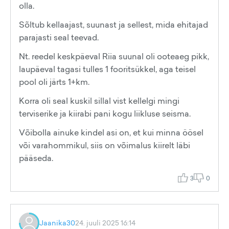
olla.
Sõltub kellaajast, suunast ja sellest, mida ehitajad
parajasti seal teevad.
Nt. reedel keskpäeval Riia suunal oli ooteaeg pikk,
laupäeval tagasi tulles 1 fooritsükkel, aga teisel
pool oli järts 1+km.
Korra oli seal kuskil sillal vist kellelgi mingi
terviserike ja kiirabi pani kogu liikluse seisma.
Võibolla ainuke kindel asi on, et kui minna öösel
või varahommikul, siis on võimalus kiirelt läbi
pääseda.
3
0
Jaanika30
24. juuli 2025 16:14