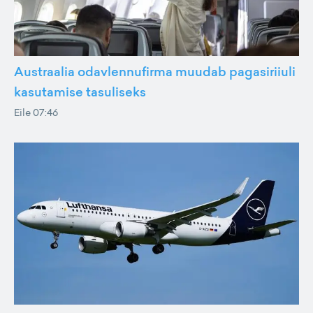
Austraalia odavlennufirma muudab pagasiriiuli
kasutamise tasuliseks
Eile 07:46