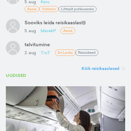
5. aug
Karu
Aasia
Vietnam
Lihtsalt puhkusereis
Sooviks leida reisikaaslast))
5. aug
MarekP
Aasia
talvitumine
2. aug
TruT
Sri Lanka
Reisiideed
Kõik reisikaaslased
UUDISED