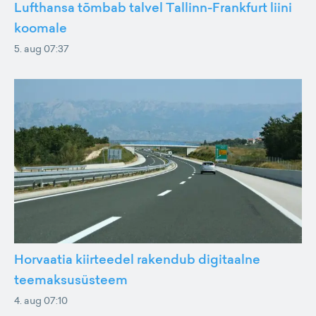
Lufthansa tõmbab talvel Tallinn-Frankfurt liini
koomale
5. aug 07:37
Horvaatia kiirteedel rakendub digitaalne
teemaksusüsteem
4. aug 07:10