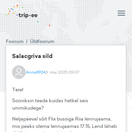
Foorum
/
Üldfoorum
Salacgriva sild
Anna8924
3. mai 2025 09:07
Tere!
Sooviksin teada kuidas hetkel seis
ummikudega?
Neljapäeval sõit Flix bussiga Riia lennujaama,
mis peaks olema lennujaamas 17.15. Lend läheb