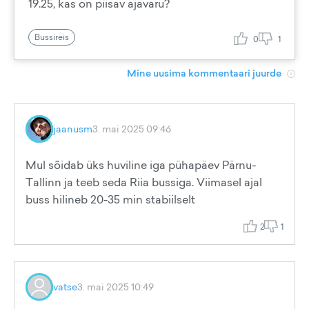
19.25, kas on piisav ajavaru?
Bussireis
0
1
Mine uusima kommentaari juurde
jaanusm
3. mai 2025 09:46
Mul sõidab üks huviline iga pühapäev Pärnu-
Tallinn ja teeb seda Riia bussiga. Viimasel ajal
buss hilineb 20-35 min stabiilselt
2
1
vatse
3. mai 2025 10:49