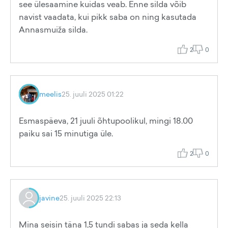
see ülesaamine kuidas veab. Enne silda võib
navist vaadata, kui pikk saba on ning kasutada
Annasmuiža silda.
2
0
meelis
25. juuli 2025 01:22
Esmaspäeva, 21 juuli õhtupoolikul, mingi 18.00
paiku sai 15 minutiga üle.
2
0
javine
25. juuli 2025 22:13
Mina seisin täna 1,5 tundi sabas ja seda kella