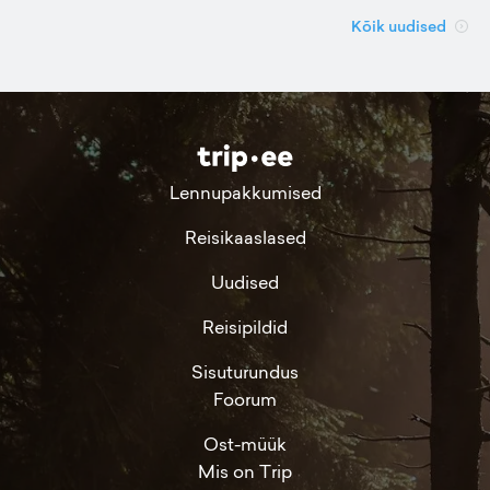
Kõik uudised
Lennupakkumised
Reisikaaslased
Uudised
Reisipildid
Sisuturundus
Foorum
Ost-müük
Mis on Trip