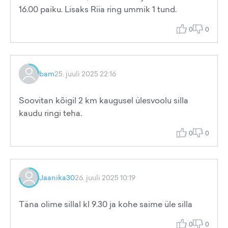
16.00 paiku. Lisaks Riia ring ummik 1 tund.
0
0
bam
25. juuli 2025 22:16
Soovitan kõigil 2 km kaugusel ülesvoolu silla
kaudu ringi teha.
0
0
Jaanika30
26. juuli 2025 10:19
Täna olime sillal kl 9.30 ja kohe saime üle silla
0
0