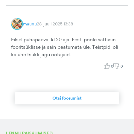
maunu
28. juuli 2025 13:38
Eilsel pühapäeval kl 20 ajal Eesti poole sattusin
fooritsüklisse ja sain peatumata üle. Teistpidi oli
ka ühe tsükli jagu ootajaid.
0
0
Otsi foorumist
LENNUPAKKUMISED