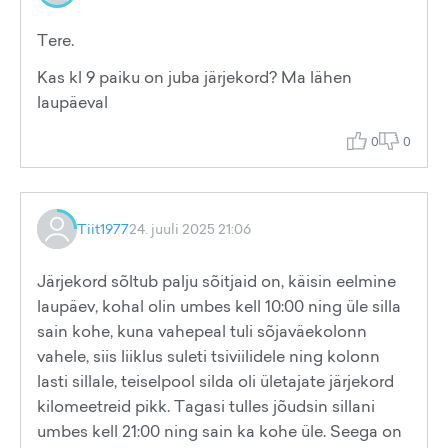
Tere.
Kas kl 9 paiku on juba järjekord? Ma lähen
laupäeval
0
0
Tiit1977
24. juuli 2025 21:06
Järjekord sõltub palju sõitjaid on, käisin eelmine
laupäev, kohal olin umbes kell 10:00 ning üle silla
sain kohe, kuna vahepeal tuli sõjaväekolonn
vahele, siis liiklus suleti tsiviilidele ning kolonn
lasti sillale, teiselpool silda oli ületajate järjekord
kilomeetreid pikk. Tagasi tulles jõudsin sillani
umbes kell 21:00 ning sain ka kohe üle. Seega on