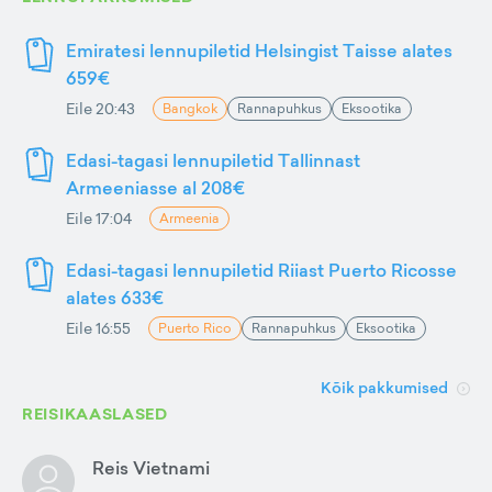
Emiratesi lennupiletid Helsingist Taisse alates
659€
Eile 20:43
Bangkok
Rannapuhkus
Eksootika
Edasi-tagasi lennupiletid Tallinnast
Armeeniasse al 208€
Eile 17:04
Armeenia
Edasi-tagasi lennupiletid Riiast Puerto Ricosse
alates 633€
Eile 16:55
Puerto Rico
Rannapuhkus
Eksootika
Kõik pakkumised
REISIKAASLASED
Reis Vietnami