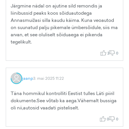
Järgmine nädal on ajutine sild remondis ja
liinibussid peaks koos sõiduautodega
Annasmuižasi silla kaudu käima. Kuna veoautod
on suunatud palju pikemale ümbersõidule, siis ma
arvan, et see oluliselt sõiduaega ei pikenda
tegelikult.
2
0
jaanp
3. mai 2025 11:22
Täna hommikul kontrolliti Eestist tulles Läti piiril
dokumente.See võtab ka aega.Vähemalt bussiga
oli nii,autosid vaadati pisteliselt.
0
0