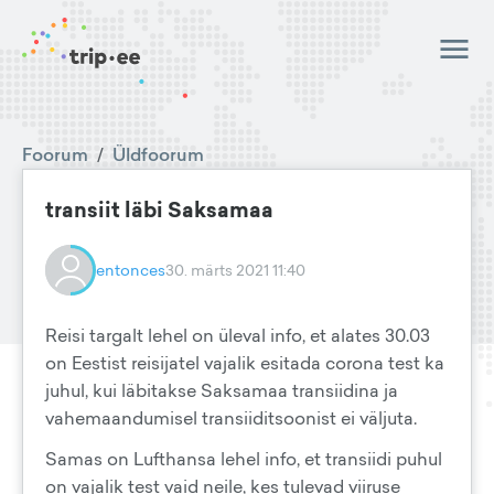
Foorum
/
Üldfoorum
transiit läbi Saksamaa
entonces
30. märts 2021 11:40
Reisi targalt lehel on üleval info, et alates 30.03
on Eestist reisijatel vajalik esitada corona test ka
juhul, kui läbitakse Saksamaa transiidina ja
vahemaandumisel transiiditsoonist ei väljuta.
Samas on Lufthansa lehel info, et transiidi puhul
on vajalik test vaid neile, kes tulevad viiruse