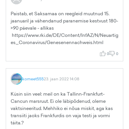
Paistab, et Saksamaa on reegleid muutnud 15.
jaanuaril ja vähendanud paranemise kestvust 180-
>90 päevale - allikas
https://www.rki.de/DE/Content/InfAZ/N/Neuartig
es_Coronavirus/Genesenennachweis.html
0
0
komeet555
23. jaan 2022 14:08
Küsin siin veel: meil on ka Tallinn-Frankfurt-
Cancun marsruut. Ei ole läbipõdenud, oleme
vaktsineeritud. Mehhiko ei nõua miskit, aga kas
transiiti jaoks Frankfurdis on vaja testi ja vormi
täita.?