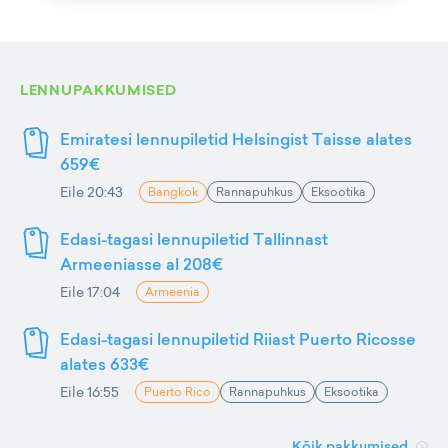
LENNUPAKKUMISED
Emiratesi lennupiletid Helsingist Taisse alates
659€
Eile 20:43
Bangkok
Rannapuhkus
Eksootika
Edasi-tagasi lennupiletid Tallinnast
Armeeniasse al 208€
Eile 17:04
Armeenia
Edasi-tagasi lennupiletid Riiast Puerto Ricosse
alates 633€
Eile 16:55
Puerto Rico
Rannapuhkus
Eksootika
Kõik pakkumised