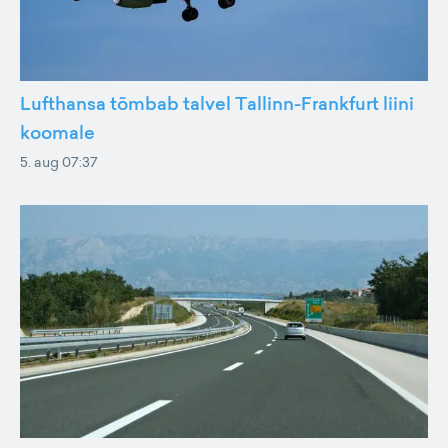
Lufthansa tõmbab talvel Tallinn-Frankfurt liini
koomale
5. aug 07:37