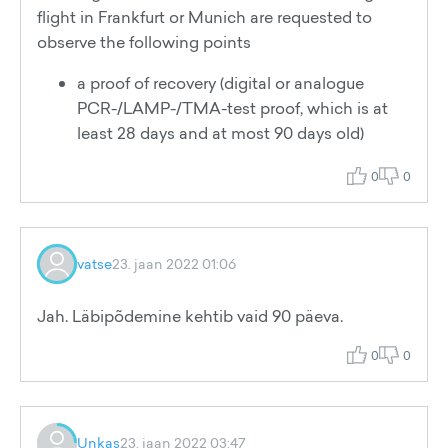
flight in Frankfurt or Munich are requested to
observe the following points
a proof of recovery (digital or analogue
PCR-/LAMP-/TMA-test proof, which is at
least 28 days and at most 90 days old)
0
0
vatse
23. jaan 2022 01:06
Jah. Läbipõdemine kehtib vaid 90 päeva.
0
0
Unkas
23. jaan 2022 03:47