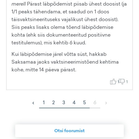
merell
Pärast läbpõdemist piisab ühest doosist (ja
1/1 peaks tähendama, et saadud on 1 doos
täisvaktsineerituseks vajalikust ühest doosist).
Siis peaks lisaks olema tõend läbipõdemise
kohta (ehk siis dokumenteeritud positiivne
testitulemus), mis kehtib 6 kuud.
Kui läbipõdemise järel võtta süst, hakkab
Saksamaa jaoks vaktsineerimistõend kehtima
kohe, mitte 14 päeva pärast.
1
1
‹
›
1
2
3
4
5
6
Otsi foorumist