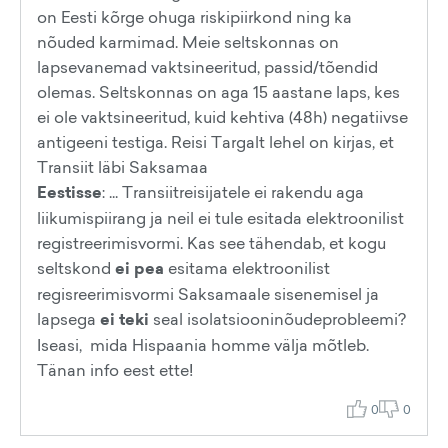
on Eesti kõrge ohuga riskipiirkond ning ka
nõuded karmimad. Meie seltskonnas on
lapsevanemad vaktsineeritud, passid/tõendid
olemas. Seltskonnas on aga 15 aastane laps, kes
ei ole vaktsineeritud, kuid kehtiva (48h) negatiivse
antigeeni testiga. Reisi Targalt lehel on kirjas, et
Transiit läbi Saksamaa
Eestisse
: ... Transiitreisijatele ei rakendu aga
liikumispiirang ja neil ei tule esitada elektroonilist
registreerimisvormi. Kas see tähendab, et kogu
seltskond
ei pea
esitama elektroonilist
regisreerimisvormi Saksamaale sisenemisel ja
lapsega
ei teki
seal isolatsiooninõudeprobleemi?
Iseasi, mida Hispaania homme välja mõtleb.
Tänan info eest ette!
0
0