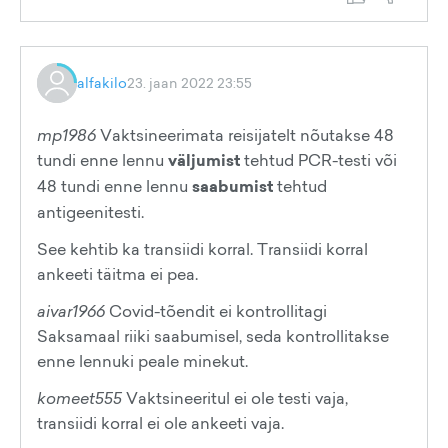
alfakilo
23. jaan 2022 23:55
mp1986
Vaktsineerimata reisijatelt nõutakse 48
tundi enne lennu
väljumist
tehtud PCR-testi või
48 tundi enne lennu
saabumist
tehtud
antigeenitesti.
See kehtib ka transiidi korral. Transiidi korral
ankeeti täitma ei pea.
aivar1966
Covid-tõendit ei kontrollitagi
Saksamaal riiki saabumisel, seda kontrollitakse
enne lennuki peale minekut.
komeet555
Vaktsineeritul ei ole testi vaja,
transiidi korral ei ole ankeeti vaja.