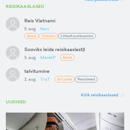
REISIKAASLASED
Reis Vietnami
5. aug
Karu
Aasia
Vietnam
Lihtsalt puhkusereis
Sooviks leida reisikaaslast))
5. aug
MarekP
Aasia
talvitumine
2. aug
TruT
Sri Lanka
Reisiideed
Kõik reisikaaslased
UUDISED