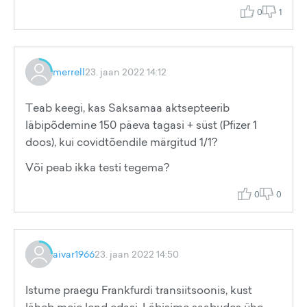
0
1
merrell
23. jaan 2022 14:12
Teab keegi, kas Saksamaa aktsepteerib
läbipõdemine 150 päeva tagasi + süst (Pfizer 1
doos), kui covidtõendile märgitud 1/1?
Või peab ikka testi tegema?
0
0
aivar1966
23. jaan 2022 14:50
Istume praegu Frankfurdi transiitsoonis, kust