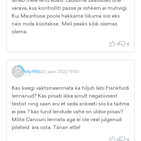
läheb meie lend edasi. Läbisime saabudes ühe
värava, kus kontrolliti passe ja rohkem ei muhvigi.
Kui Mauritiuse poole hakkame liikuma siis eks
näis mida küsitakse. Meil peaks kõik olemas
olema.
0
0
Mp1986
23. jaan 2022 19:50
Kas keegi vaktsineerimata ka hiljuti läbi Frankfurdi
lennanud? Kas piisab ikka ainult negatiivsest
testist ning saan aru et seda ankeeti siis ka täitma
ei pea ? kas tund lendude vahe on üldse piisav?
Mõte Cancuni lennata aga ei ole veel julgenud
pileteid ära osta. Tänan ette!
0
0