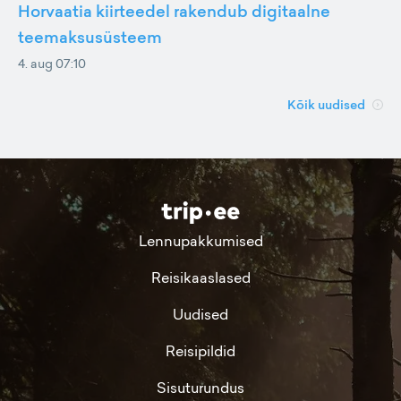
Horvaatia kiirteedel rakendub digitaalne
teemaksusüsteem
4. aug 07:10
Kõik uudised
Lennupakkumised
Reisikaaslased
Uudised
Reisipildid
Sisuturundus