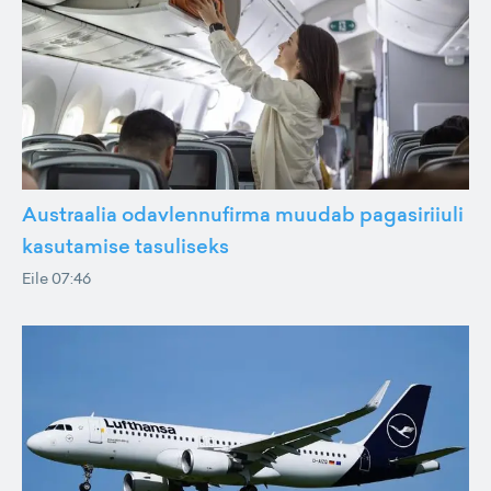
Austraalia odavlennufirma muudab pagasiriiuli
kasutamise tasuliseks
Eile 07:46