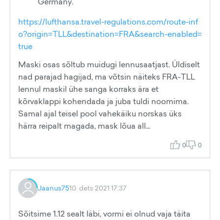
Germany.
https://lufthansa.travel-regulations.com/route-inf
o?origin=TLL&destination=FRA&search-enabled=
true
Maski osas sõltub muidugi lennusaatjast. Üldiselt
nad parajad hagijad, ma võtsin näiteks FRA-TLL
lennul maskil ühe sanga korraks ära et
kõrvaklappi kohendada ja juba tuldi noomima.
Samal ajal teisel pool vahekäiku norskas üks
härra reipalt magada, mask lõua all...
0
0
Jaanus75
10. dets 2021 17:37
Sõitsime 1.12 sealt läbi, vormi ei olnud vaja täita