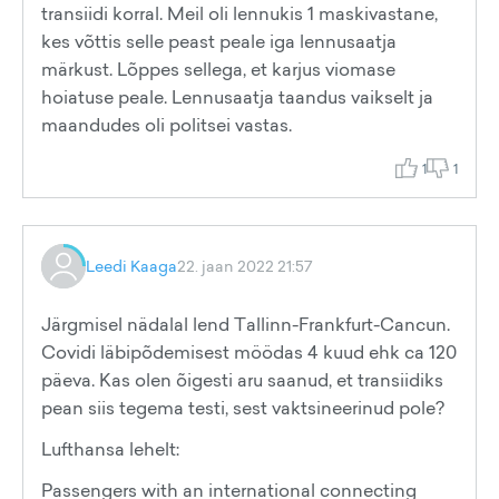
transiidi korral. Meil oli lennukis 1 maskivastane,
kes võttis selle peast peale iga lennusaatja
märkust. Lõppes sellega, et karjus viomase
hoiatuse peale. Lennusaatja taandus vaikselt ja
maandudes oli politsei vastas.
1
1
Leedi Kaaga
22. jaan 2022 21:57
Järgmisel nädalal lend Tallinn-Frankfurt-Cancun.
Covidi läbipõdemisest möödas 4 kuud ehk ca 120
päeva. Kas olen õigesti aru saanud, et transiidiks
pean siis tegema testi, sest vaktsineerinud pole?
Lufthansa lehelt:
Passengers with an international connecting