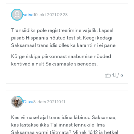
vatse
10. okt 2021 09:28
Transiidiks pole registreerimine vajalik. Lapsel
piisab Hispaania nõutud testist. Keegi kedagi
Saksamaal transiidis olles ka karantiini ei pane.
Kõrge riskiga piirkonnast saabumise nõuded
kehtivad ainult Saksamaale sisenedes.
1
0
Diixu
8. dets 2021 10:11
Kes viimasel ajal transiidina läbinud Saksamaa,
kas lastakse ikka Tallinnast lennukile ilma
Saksamaa vormi täitmata? Minek 16.12 ja hetkel