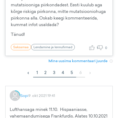
mutatsiooniga piirkondadest. Eesti kuulub aga
kõrge riskiga piirkonna, mitte mutatsiooniohuga
piirkonna alla. Oskab keegi kommenteerida,
kummat infot usaldada?
Tänud!
Saksamaa
Lendamine ja lennufirmad
1
0
Mine uusima kommentaari juurde
‹
›
1
2
3
4
5
6
Sopi
9. okt 2021 19:41
Lufthansaga minek 11.10. Hispaaniasse,
vahemaandumisega Frankfurdis. Alates 10.10.2021