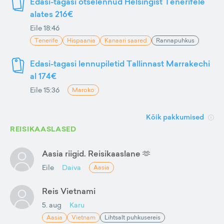
Edasi-tagasi otselennud Helsingist Tenerifele
alates 216€
Eile 18:46
Tenerife
Hispaania
Kanaari saared
Rannapuhkus
Edasi-tagasi lennupiletid Tallinnast Marrakechi
al 174€
Eile 15:36
Maroko
Kõik pakkumised
REISIKAASLASED
Aasia riigid. Reisikaaslane 🫶
Eile
Daiva
Aasia
Reis Vietnami
5. aug
Karu
Aasia
Vietnam
Lihtsalt puhkusereis