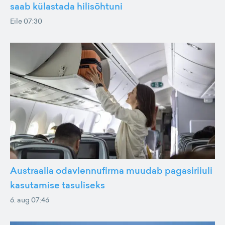
saab külastada hilisõhtuni
Eile 07:30
Austraalia odavlennufirma muudab pagasiriiuli
kasutamise tasuliseks
6. aug 07:46