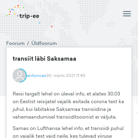
Foorum
/
Üldfoorum
transiit läbi Saksamaa
entonces
30. märts 2021 11:40
Reisi targalt lehel on üleval info, et alates 30.03
on Eestist reisijatel vajalik esitada corona test ka
juhul, kui läbitakse Saksamaa transiidina ja
vahemaandumisel transiiditsoonist ei väljuta.
Samas on Lufthansa lehel info, et transiidi puhul
on vajalik test vaid neile, kes tulevad viiruse