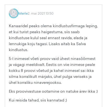
Merle
2. mai 2021 13:50
Kanaaridel peaks olema kindlustusfirmaga leping,
et kui turist peaks haigestuma, siis saab
kindlustuse kulul seal ennast ravida, elada ja
lennukiga koju tagasi. Lisaks aitab ka Salva
kindlustus.
5-l inimesel võeti proov vaid ühest ninasõõrmest
ja vägagi meeldivalt. Eestis on viie inimese peale
kokku 8 proovi võetud ja kahel inimesel sai ikka
silma korralikult märjaks, ühel pulga veriseks ja
ühel korraliku ninaverejooksu.
Eks proovivastuse ootamine on natuke ärev ikka :)
Kui reisida tahad, siis kannatad ;)