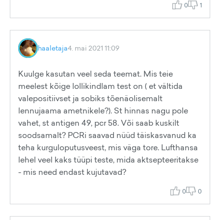
0
1
haaletaja
4. mai 2021 11:09
Kuulge kasutan veel seda teemat. Mis teie
meelest kõige lollikindlam test on ( et vältida
valepositiivset ja sobiks tõenäolisemalt
lennujaama ametnikele?). St hinnas nagu pole
vahet, st antigen 49, pcr 58. Või saab kuskilt
soodsamalt? PCRi saavad nüüd täiskasvanud ka
teha kurguloputusveest, mis väga tore. Lufthansa
lehel veel kaks tüüpi teste, mida aktsepteeritakse
- mis need endast kujutavad?
0
0