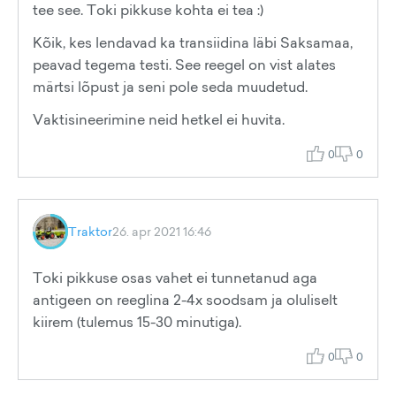
tee see. Toki pikkuse kohta ei tea :)
Kõik, kes lendavad ka transiidina läbi Saksamaa,
peavad tegema testi. See reegel on vist alates
märtsi lõpust ja seni pole seda muudetud.
Vaktisineerimine neid hetkel ei huvita.
0
0
Traktor
26. apr 2021 16:46
Toki pikkuse osas vahet ei tunnetanud aga
antigeen on reeglina 2-4x soodsam ja oluliselt
kiirem (tulemus 15-30 minutiga).
0
0