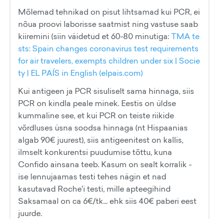
Mõlemad tehnikad on pisut lihtsamad kui PCR, ei
nõua proovi laborisse saatmist ning vastuse saab
kiiremini (siin väidetud et 60-80 minutiga:
TMA te
sts: Spain changes coronavirus test requirements
for air travelers, exempts children under six | Socie
ty | EL PAÍS in English (elpais.com)
Kui antigeen ja PCR sisuliselt sama hinnaga, siis
PCR on kindla peale minek. Eestis on üldse
kummaline see, et kui PCR on teiste riikide
võrdluses üsna soodsa hinnaga (nt Hispaanias
algab 90€ juurest), siis antigeenitest on kallis,
ilmselt konkurentsi puudumise tõttu, kuna
Confido ainsana teeb. Kasum on sealt korralik -
ise lennujaamas testi tehes nägin et nad
kasutavad Roche'i testi, mille apteegihind
Saksamaal on ca 6€/tk... ehk siis 40€ paberi eest
juurde.