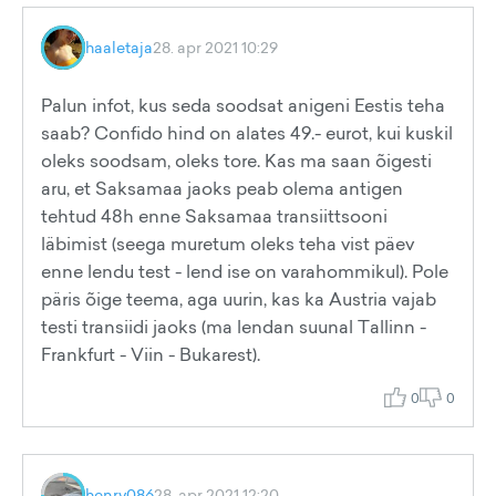
haaletaja
28. apr 2021 10:29
Palun infot, kus seda soodsat anigeni Eestis teha
saab? Confido hind on alates 49.- eurot, kui kuskil
oleks soodsam, oleks tore. Kas ma saan õigesti
aru, et Saksamaa jaoks peab olema antigen
tehtud 48h enne Saksamaa transiittsooni
läbimist (seega muretum oleks teha vist päev
enne lendu test - lend ise on varahommikul). Pole
päris õige teema, aga uurin, kas ka Austria vajab
testi transiidi jaoks (ma lendan suunal Tallinn -
Frankfurt - Viin - Bukarest).
0
0
henry086
28. apr 2021 12:20