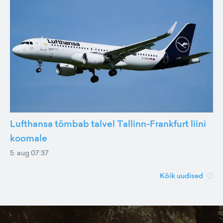
Lufthansa tõmbab talvel Tallinn-Frankfurt liini
koomale
5. aug 07:37
Kõik uudised