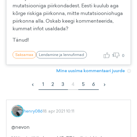
mutatsiooniga piirkondadest. Eesti kuulub aga
kõrge riskiga piirkonna, mitte mutatsiooniohuga
piirkonna alla. Oskab keegi kommenteerida,
kummat infot usaldada?
Tänud!
Saksamaa
Lendamine ja lennufirmad
1
0
Mine uusima kommentaari juurde
‹
›
1
2
3
4
5
6
henry086
18. apr 2021 10:11
@nevon