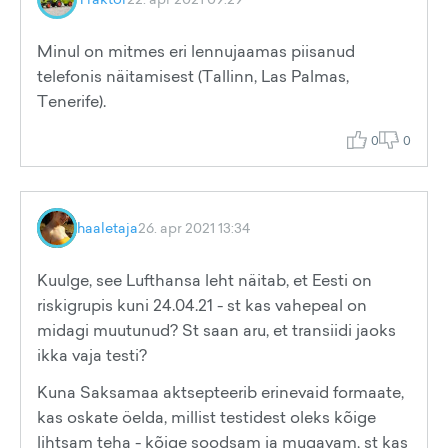
Minul on mitmes eri lennujaamas piisanud
telefonis näitamisest (Tallinn, Las Palmas,
Tenerife).
0
0
haaletaja
26. apr 2021 13:34
Kuulge, see Lufthansa leht näitab, et Eesti on
riskigrupis kuni 24.04.21 - st kas vahepeal on
midagi muutunud? St saan aru, et transiidi jaoks
ikka vaja testi?
Kuna Saksamaa aktsepteerib erinevaid formaate,
kas oskate öelda, millist testidest oleks kõige
lihtsam teha - kõige soodsam ja mugavam, st kas