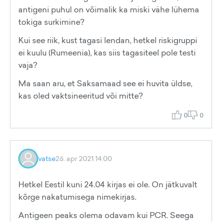
antigeni puhul on võimalik ka miski vähe lühema
tokiga surkimine?
Kui see riik, kust tagasi lendan, hetkel riskigruppi
ei kuulu (Rumeenia), kas siis tagasiteel pole testi
vaja?
Ma saan aru, et Saksamaad see ei huvita üldse,
kas oled vaktsineeritud või mitte?
0
0
vatse
26. apr 2021 14:00
Hetkel Eestil kuni 24.04 kirjas ei ole. On jätkuvalt
kõrge nakatumisega nimekirjas.
Antigeen peaks olema odavam kui PCR. Seega