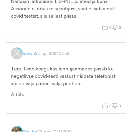
Näitasin jätkulennu LIS-PDL pileteid ja kuna
Assoorid ei nõua reisi põhjust, vaid piisab ainult
covid testist, siis sellest piisas.
0
0
nevon
22. apr 2021 08:52
Tere. Teab keegi, kas lennujaamades piisab kui
negatiivse covid-testi vastust näidata telefonist
või on vaja paberil välja printida.
Aitäh.
0
0
Traktor
22. apr 2021 09:29