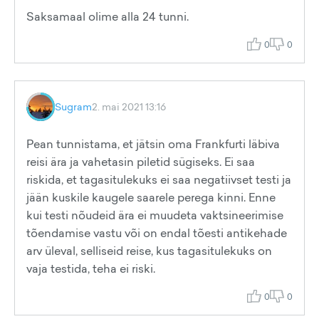
Saksamaal olime alla 24 tunni.
0
0
Sugram
2. mai 2021 13:16
Pean tunnistama, et jätsin oma Frankfurti läbiva
reisi ära ja vahetasin piletid sügiseks. Ei saa
riskida, et tagasitulekuks ei saa negatiivset testi ja
jään kuskile kaugele saarele perega kinni. Enne
kui testi nõudeid ära ei muudeta vaktsineerimise
tõendamise vastu või on endal tõesti antikehade
arv üleval, selliseid reise, kus tagasitulekuks on
vaja testida, teha ei riski.
0
0