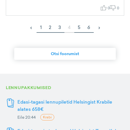
0
0
‹
›
1
2
3
4
5
6
Otsi foorumist
LENNUPAKKUMISED
Edasi-tagasi lennupiletid Helsingist Krabile
alates 658€
Eile 20:44
Krabi