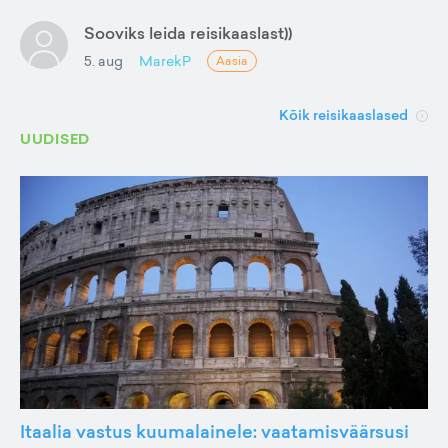
Sooviks leida reisikaaslast))
5. aug
MarekP
Aasia
Kõik reisikaaslased
UUDISED
Itaalia vastus kuumalainele: vaatamisväärsusi