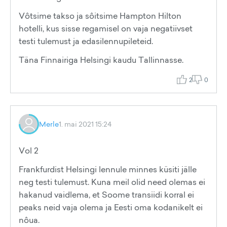
Vôtsime takso ja sôitsime Hampton Hilton
hotelli, kus sisse regamisel on vaja negatiivset
testi tulemust ja edasilennupileteid.
Täna Finnairiga Helsingi kaudu Tallinnasse.
2
0
Merle
1. mai 2021 15:24
Vol 2
Frankfurdist Helsingi lennule minnes küsiti jälle
neg testi tulemust. Kuna meil olid need olemas ei
hakanud vaidlema, et Soome transiidi korral ei
peaks neid vaja olema ja Eesti oma kodanikelt ei
nôua.