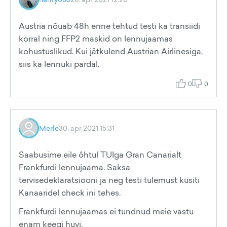
Austria nõuab 48h enne tehtud testi ka transiidi
korral ning FFP2 maskid on lennujaamas
kohustuslikud. Kui jätkulend Austrian Airlinesiga,
siis ka lennuki pardal.
0
0
Merle
30. apr 2021 15:31
Saabusime eile ôhtul TUIga Gran Canarialt
Frankfurdi lennujaama. Saksa
tervisedeklaratsiooni ja neg testi tulemust küsiti
Kanaaridel check ini tehes.
Frankfurdi lennujaamas ei tundnud meie vastu
enam keegi huvi.