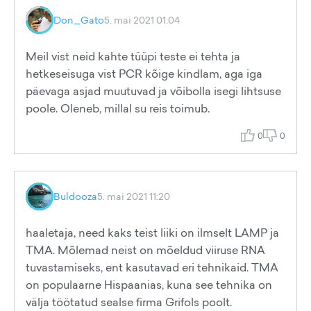
Don_Gato
5. mai 2021 01:04
Meil vist neid kahte tüüpi teste ei tehta ja
hetkeseisuga vist PCR kõige kindlam, aga iga
päevaga asjad muutuvad ja võibolla isegi lihtsuse
poole. Oleneb, millal su reis toimub.
0
0
Buldooza
5. mai 2021 11:20
haaletaja, need kaks teist liiki on ilmselt LAMP ja
TMA. Mõlemad neist on mõeldud viiruse RNA
tuvastamiseks, ent kasutavad eri tehnikaid. TMA
on populaarne Hispaanias, kuna see tehnika on
välja töötatud sealse firma Grifols poolt.