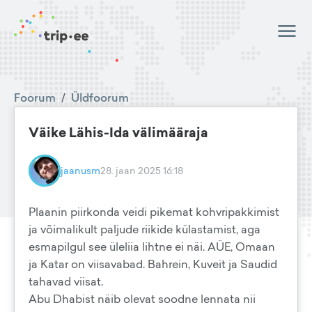
Foorum
/
Üldfoorum
Väike Lähis-Ida välimääraja
jaanusm
28. jaan 2025 16:18
Plaanin piirkonda veidi pikemat kohvripakkimist
ja võimalikult paljude riikide külastamist, aga
esmapilgul see üleliia lihtne ei näi. AÜE, Omaan
ja Katar on viisavabad. Bahrein, Kuveit ja Saudid
tahavad viisat.
Abu Dhabist näib olevat soodne lennata nii