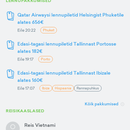
LENNUPAKKUMISED
Qatar Airwaysi lennupiletid Helsingist Phuketile
alates 656€
Eile 20:22
Phuket
Edasi-tagasi lennupiletid Tallinnast Portosse
alates 182€
Eile 19:17
Porto
Edasi-tagasi lennupiletid Tallinnast Ibizale
alates 160€
Eile 17:07
Ibiza
Hispaania
Rannapuhkus
Kõik pakkumised
REISIKAASLASED
Reis Vietnami