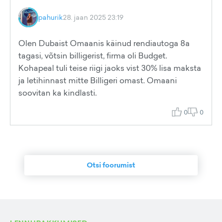
pahurik
28. jaan 2025 23:19
Olen Dubaist Omaanis käinud rendiautoga 8a
tagasi, võtsin billigerist, firma oli Budget.
Kohapeal tuli teise riigi jaoks vist 30% lisa maksta
ja letihinnast mitte Billigeri omast. Omaani
soovitan ka kindlasti.
0
0
Otsi foorumist