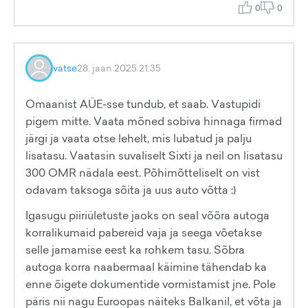
0
0
vatse
28. jaan 2025 21:35
Omaanist AÜE-sse tundub, et saab. Vastupidi
pigem mitte. Vaata mõned sobiva hinnaga firmad
järgi ja vaata otse lehelt, mis lubatud ja palju
lisatasu. Vaatasin suvaliselt Sixti ja neil on lisatasu
300 OMR nädala eest. Põhimõtteliselt on vist
odavam taksoga sõita ja uus auto võtta :)
Igasugu piiriületuste jaoks on seal võõra autoga
korralikumaid pabereid vaja ja seega võetakse
selle jamamise eest ka rohkem tasu. Sõbra
autoga korra naabermaal käimine tähendab ka
enne õigete dokumentide vormistamist jne. Pole
päris nii nagu Euroopas näiteks Balkanil, et võta ja