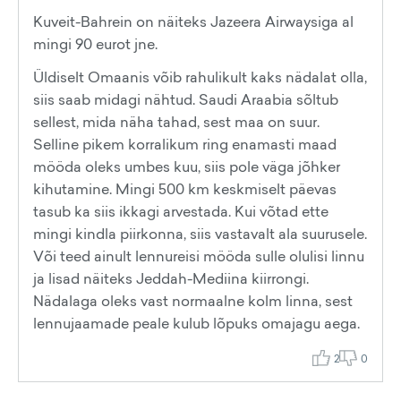
Kuveit-Bahrein on näiteks Jazeera Airwaysiga al
mingi 90 eurot jne.
Üldiselt Omaanis võib rahulikult kaks nädalat olla,
siis saab midagi nähtud. Saudi Araabia sõltub
sellest, mida näha tahad, sest maa on suur.
Selline pikem korralikum ring enamasti maad
mööda oleks umbes kuu, siis pole väga jõhker
kihutamine. Mingi 500 km keskmiselt päevas
tasub ka siis ikkagi arvestada. Kui võtad ette
mingi kindla piirkonna, siis vastavalt ala suurusele.
Või teed ainult lennureisi mööda sulle olulisi linnu
ja lisad näiteks Jeddah-Mediina kiirrongi.
Nädalaga oleks vast normaalne kolm linna, sest
lennujaamade peale kulub lõpuks omajagu aega.
2
0