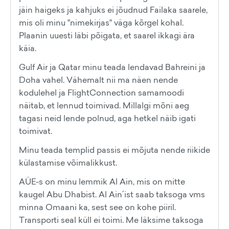
jäin haigeks ja kahjuks ei jõudnud Failaka saarele,
mis oli minu "nimekirjas" väga kõrgel kohal.
Plaanin uuesti läbi põigata, et saarel ikkagi ära
käia.
Gulf Air ja Qatar minu teada lendavad Bahreini ja
Doha vahel. Vähemalt nii ma näen nende
kodulehel ja FlightConnection samamoodi
näitab, et lennud toimivad. Millalgi mõni aeg
tagasi neid lende polnud, aga hetkel näib igati
toimivat.
Minu teada templid passis ei mõjuta nende riikide
külastamise võimalikkust.
AÜE-s on minu lemmik Al Ain, mis on mitte
kaugel Abu Dhabist. Al Ain´ist saab taksoga vms
minna Omaani ka, sest see on kohe piiril.
Transporti seal küll ei toimi. Me läksime taksoga