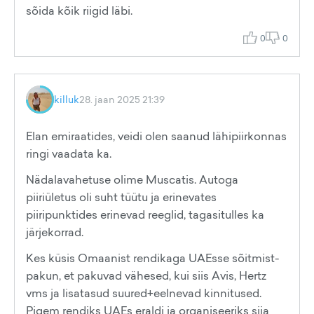
sõida kõik riigid läbi.
0
0
killuk
28. jaan 2025 21:39
Elan emiraatides, veidi olen saanud lähipiirkonnas
ringi vaadata ka.
Nädalavahetuse olime Muscatis. Autoga
piiriületus oli suht tüütu ja erinevates
piiripunktides erinevad reeglid, tagasitulles ka
järjekorrad.
Kes küsis Omaanist rendikaga UAEsse sõitmist-
pakun, et pakuvad vähesed, kui siis Avis, Hertz
vms ja lisatasud suured+eelnevad kinnitused.
Pigem rendiks UAEs eraldi ja organiseeriks siia