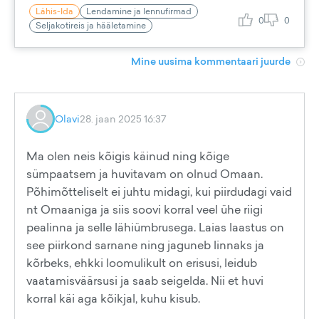
Lähis-Ida
Lendamine ja lennufirmad
0
0
Seljakotireis ja hääletamine
Mine uusima kommentaari juurde
Olavi
28. jaan 2025 16:37
Ma olen neis kõigis käinud ning kõige
sümpaatsem ja huvitavam on olnud Omaan.
Põhimõtteliselt ei juhtu midagi, kui piirdudagi vaid
nt Omaaniga ja siis soovi korral veel ühe riigi
pealinna ja selle lähiümbrusega. Laias laastus on
see piirkond sarnane ning jaguneb linnaks ja
kõrbeks, ehkki loomulikult on erisusi, leidub
vaatamisväärsusi ja saab seigelda. Nii et huvi
korral käi aga kõikjal, kuhu kisub.