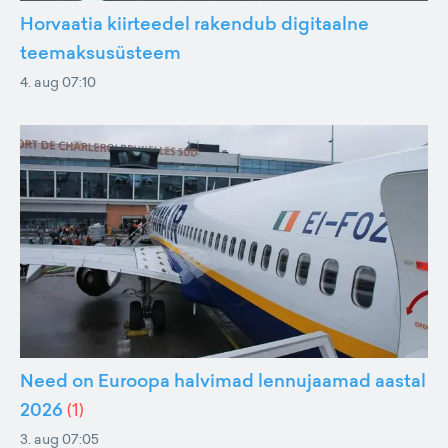
Horvaatia kiirteedel rakendub digitaalne
teemaksusüsteem
4. aug 07:10
Need on Euroopa halvimad lennujaamad aastal
2026
(
1
)
3. aug 07:05