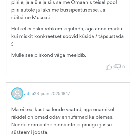
piirile, jala üle ja siis saime Omaanis teisel pool
piiri autole ja läksime bussipeatusesse. Ja
sõitsime Muscati.
Hetkel ei oska rohkem kirjutada, aga anna märku
kui miskit konkreetset soovid küsida / täpsustada
:)
Mulle see piirkond väga meeldib.
2
0
vatse
28. jaan 2025 18:17
Ma ei tea, kust sa lende vaatad, aga enamikel
riikidel on omad odavlennufirmad ka olemas.
Nende normaalne hinnainfo ei pruugi igasse
süsteemi joosta.