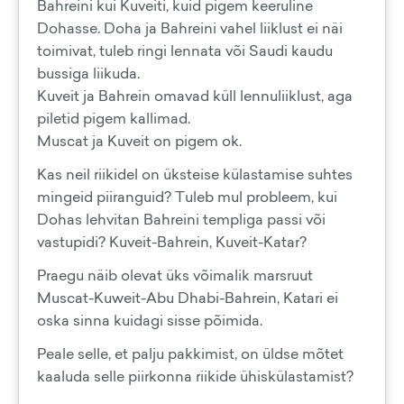
Bahreini kui Kuveiti, kuid pigem keeruline
Dohasse. Doha ja Bahreini vahel liiklust ei näi
toimivat, tuleb ringi lennata või Saudi kaudu
bussiga liikuda.
Kuveit ja Bahrein omavad küll lennuliiklust, aga
piletid pigem kallimad.
Muscat ja Kuveit on pigem ok.
Kas neil riikidel on üksteise külastamise suhtes
mingeid piiranguid? Tuleb mul probleem, kui
Dohas lehvitan Bahreini templiga passi või
vastupidi? Kuveit-Bahrein, Kuveit-Katar?
Praegu näib olevat üks võimalik marsruut
Muscat-Kuweit-Abu Dhabi-Bahrein, Katari ei
oska sinna kuidagi sisse põimida.
Peale selle, et palju pakkimist, on üldse mõtet
kaaluda selle piirkonna riikide ühiskülastamist?