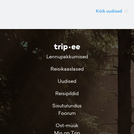
Kõik uudised
Lennupakkumised
Reisikaaslased
Uudised
Reisipildid
Sisuturundus
Foorum
Ost-müük
Mis on Trip