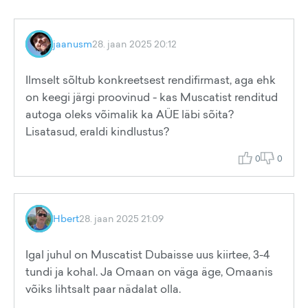
jaanusm
28. jaan 2025 20:12
Ilmselt sõltub konkreetsest rendifirmast, aga ehk
on keegi järgi proovinud - kas Muscatist renditud
autoga oleks võimalik ka AÜE läbi sõita?
Lisatasud, eraldi kindlustus?
0
0
Hbert
28. jaan 2025 21:09
Igal juhul on Muscatist Dubaisse uus kiirtee, 3-4
tundi ja kohal. Ja Omaan on väga äge, Omaanis
võiks lihtsalt paar nädalat olla.