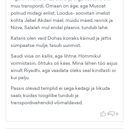
muu transpordi. Omaan on äge, aga Muscat
polnud midagi erilist. Loodus- soovitan imelist
kohta Jebel Akdari mäel, muidu mäed, rannik ja
Nizva. Salalah mul endal plaanis, tundub lahe.
Kataris olen vaid Dohas korraks käinud ja jättis
sümpaatse mulje, tasub uurimist.
Saudi viisa on kallis, aga lihtne. Hommikul
vormistasin, õhtuks oli käes. Mina lähen töö asjus
ainult Riyadhi, aga vaadata oleks seal kindlasti oi
kui palju.
Passis olevad templid ei sega kedagi ja liikuda
saab, kuidas loogilibe tundub ja
transpordivahendid võimaldavad.
3
0