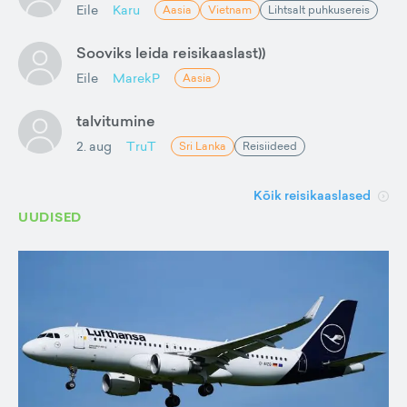
Eile
Karu
Aasia
Vietnam
Lihtsalt puhkusereis
Sooviks leida reisikaaslast))
Eile
MarekP
Aasia
talvitumine
2. aug
TruT
Sri Lanka
Reisiideed
Kõik reisikaaslased
UUDISED