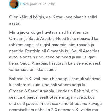
Tip
28. jaan 2025 16:58
Olen käinud kõigis, v.a. Katar - see plaanis sellel
aastal.
Minu jaoks kõige huvitavamad kahtlemata
Omaan ja Saudi Araabia. Need kaks nõuavad ka
rohkem aega, et riigist paremini aimu saada ja
nautida. Rentisin nii Omaanis kui Saudi Araabias
auto ja sõitsin ringi, teed on head ja liiklus igati
kena. Saudi Araabias kasutasin ka siselende, sest
vahemaad on ikka suured.
Bahrein ja Kuveit minu hinnangul samuti väärivad
külastamist, kuid kindlasti vähem aega kui
Omaan & Saudi Araabia. Lendasin Bahreini, olin
seal ca 4 päeva, sealt otselennuga Kuveiti, kus
olid ca 3 päeva. Ilmselt saaks nö tihedama kavaga
peamiselt ära näha ka 2-3 päevaga. Kuveidis ma