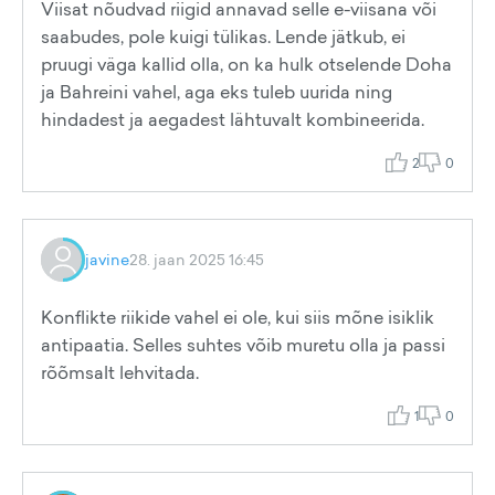
Viisat nõudvad riigid annavad selle e-viisana või
saabudes, pole kuigi tülikas. Lende jätkub, ei
pruugi väga kallid olla, on ka hulk otselende Doha
ja Bahreini vahel, aga eks tuleb uurida ning
hindadest ja aegadest lähtuvalt kombineerida.
2
0
javine
28. jaan 2025 16:45
Konflikte riikide vahel ei ole, kui siis mõne isiklik
antipaatia. Selles suhtes võib muretu olla ja passi
rõõmsalt lehvitada.
1
0