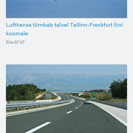
Lufthansa tõmbab talvel Tallinn-Frankfurt liini
koomale
Eile 07:37