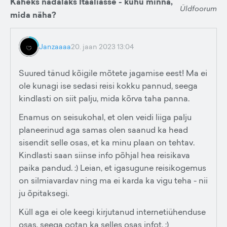
Kaheks nädalaks Itaaliasse - kuhu minna,
Üldfoorum
mida näha?
Janzaaaa
20. jaan 2023 13:04
Suured tänud kõigile mõtete jagamise eest! Ma ei
ole kunagi ise sedasi reisi kokku pannud, seega
kindlasti on siit palju, mida kõrva taha panna.
Enamus on seisukohal, et olen veidi liiga palju
planeerinud aga samas olen saanud ka head
sisendit selle osas, et ka minu plaan on tehtav.
Kindlasti saan siinse info põhjal hea reisikava
paika pandud. :) Leian, et igasugune reisikogemus
on silmiavardav ning ma ei karda ka vigu teha - nii
ju õpitaksegi.
Küll aga ei ole keegi kirjutanud internetiühenduse
osas, seega ootan ka selles osas infot. :)