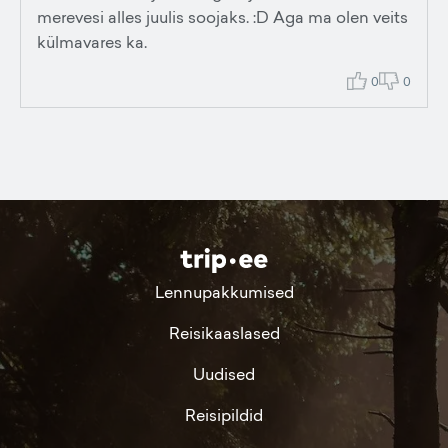
merevesi alles juulis soojaks. :D Aga ma olen veits
külmavares ka.
0
0
Lennupakkumised
Reisikaaslased
Uudised
Reisipildid