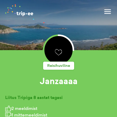
Reisihuviline
Janzaaaa
Liitus Tripiga
8 aastat tagasi
2
meeldimist
1
mittemeeldimist