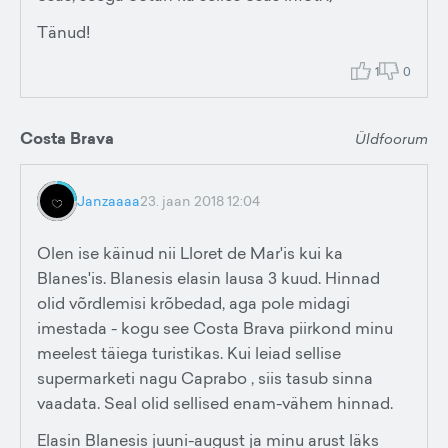
Tänud!
1
0
Costa Brava
Üldfoorum
Janzaaaa
23. jaan 2018 12:04
Olen ise käinud nii Lloret de Mar'is kui ka
Blanes'is. Blanesis elasin lausa 3 kuud. Hinnad
olid võrdlemisi krõbedad, aga pole midagi
imestada - kogu see Costa Brava piirkond minu
meelest täiega turistikas. Kui leiad sellise
supermarketi nagu Caprabo , siis tasub sinna
vaadata. Seal olid sellised enam-vähem hinnad.
Elasin Blanesis juuni-august ja minu arust läks