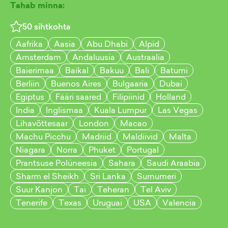
Tahab minna:
50
sihtkohta
Aafrika
Aasia
Abu Dhabi
Alpid
Amsterdam
Andaluusia
Austraalia
Baierimaa
Baikal
Bakuu
Bali
Batumi
Berliin
Buenos Aires
Bulgaaria
Dubai
Egiptus
Fääri saared
Filipiinid
Holland
India
Inglismaa
Kuala Lumpur
Las Vegas
Lihavõttesaar
London
Macao
Machu Picchu
Madriid
Maldiivid
Malta
Niagara
Norra
Phuket
Portugal
Prantsuse Polüneesia
Sahara
Saudi Araabia
Sharm el Sheikh
Sri Lanka
Surnumeri
Suur Kanjon
Tai
Teheran
Tel Aviv
Tenerife
Texas
Uruguai
USA
Valencia