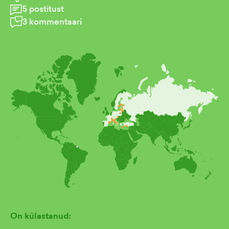
5
postitust
3
kommentaari
On külastanud: