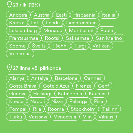
23
riiki (
12
%)
Andorra
Austria
Eesti
Hispaania
Itaalia
Kreeka
Läti
Leedu
Liechtenstein
Luksemburg
Monaco
Montserrat
Poola
Prantsusmaa
Rootsi
Saksamaa
San Marino
Soome
Šveits
Tšehhi
Türgi
Vatikan
Venemaa
27
linna või piirkonda
Alanya
Antalya
Barcelona
Cannes
Costa Brava
Cote d'Azur
Firenze
Genf
Genova
Helsingi
Kataloonia
Kaunas
Kreeta
Napoli
Nizza
Palanga
Pisa
Pompei
Riia
Rooma
Stockholm
Tallinn
Turku
Varssavi
Veneetsia
Viin
Vilnius