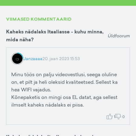
VIIMASED KOMMENTAARID
Kaheks nädalaks Itaaliasse - kuhu minna,
Üldfoorum
mida näha?
Janzaaaa
20. jaan 2023 15:53
Minu töös on palju videovestlusi, seega oluline
on, et pilt ja heli oleksid kvaliteetsed. Sellest ka
hea WIFI vajadus.
Kõnepaketis on mingi osa EL datat, aga sellest
ilmselt kaheks nädalaks ei piisa.
1
0