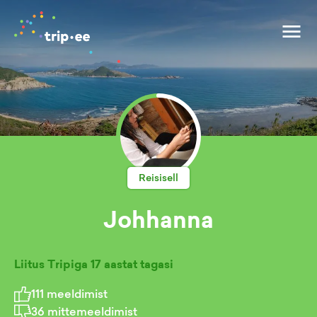
Reisisell
Johhanna
Liitus Tripiga
17 aastat tagasi
111
meeldimist
36
mittemeeldimist