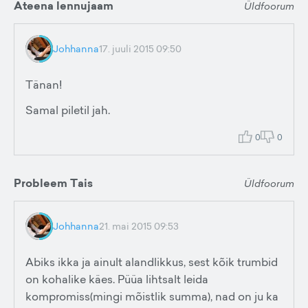
Ateena lennujaam
Üldfoorum
Johhanna
17. juuli 2015 09:50
Tänan!
Samal piletil jah.
0
0
Probleem Tais
Üldfoorum
Johhanna
21. mai 2015 09:53
Abiks ikka ja ainult alandlikkus, sest kõik trumbid
on kohalike käes. Püüa lihtsalt leida
kompromiss(mingi mõistlik summa), nad on ju ka