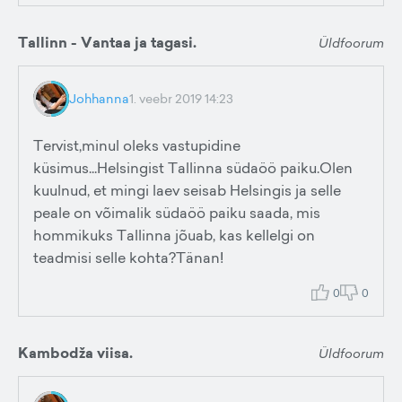
Tallinn - Vantaa ja tagasi.
Üldfoorum
Johhanna
1. veebr 2019 14:23
Tervist,minul oleks vastupidine
küsimus...Helsingist Tallinna südaöö paiku.Olen
kuulnud, et mingi laev seisab Helsingis ja selle
peale on võimalik südaöö paiku saada, mis
hommikuks Tallinna jõuab, kas kellelgi on
teadmisi selle kohta?Tänan!
0
0
Kambodža viisa.
Üldfoorum