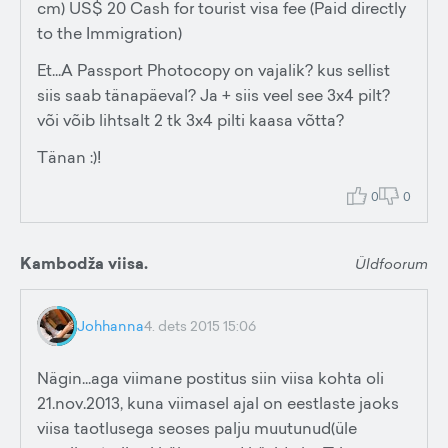
cm) US$ 20 Cash for tourist visa fee (Paid directly
to the Immigration)
Et...A Passport Photocopy on vajalik? kus sellist
siis saab tänapäeval? Ja + siis veel see 3x4 pilt?
või võib lihtsalt 2 tk 3x4 pilti kaasa võtta?
Tänan :)!
0
0
Kambodža viisa.
Üldfoorum
Johhanna
4. dets 2015 15:06
Nägin...aga viimane postitus siin viisa kohta oli
21.nov.2013, kuna viimasel ajal on eestlaste jaoks
viisa taotlusega seoses palju muutunud(üle