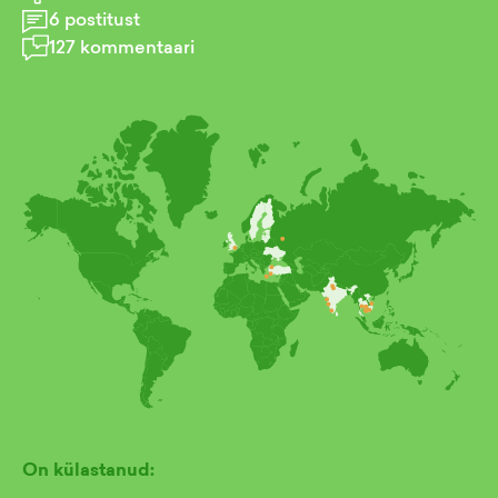
6
postitust
127
kommentaari
On külastanud: