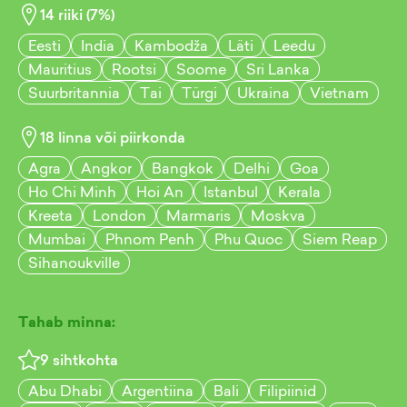
14
riiki (
7
%)
Eesti
India
Kambodža
Läti
Leedu
Mauritius
Rootsi
Soome
Sri Lanka
Suurbritannia
Tai
Türgi
Ukraina
Vietnam
18
linna või piirkonda
Agra
Angkor
Bangkok
Delhi
Goa
Ho Chi Minh
Hoi An
Istanbul
Kerala
Kreeta
London
Marmaris
Moskva
Mumbai
Phnom Penh
Phu Quoc
Siem Reap
Sihanoukville
Tahab minna:
9
sihtkohta
Abu Dhabi
Argentiina
Bali
Filipiinid