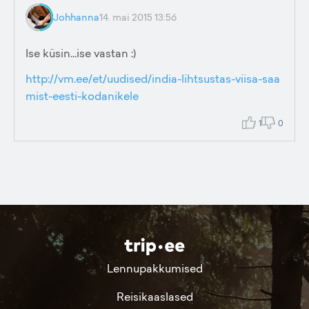
Johhanna
14. mai 2015 13:56
Ise küsin...ise vastan :)
http://vm.ee/et/uudised/india-lihtsustas-viisa-saa
mist-eesti-kodanikele
1
0
Lennupakkumised
Reisikaaslased