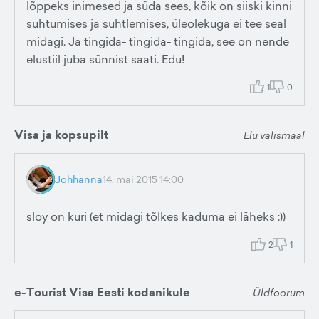
lõppeks inimesed ja süda sees, kõik on siiski kinni
suhtumises ja suhtlemises, üleolekuga ei tee seal
midagi. Ja tingida- tingida- tingida, see on nende
elustiil juba sünnist saati. Edu!
1
0
Visa ja kopsupilt
Elu välismaal
Johhanna
14. mai 2015 14:00
sloy on kuri (et midagi tõlkes kaduma ei läheks :))
2
1
e-Tourist Visa Eesti kodanikule
Üldfoorum