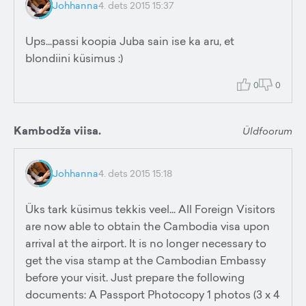
Johhanna
4. dets 2015 15:37
Ups...passi koopia Juba sain ise ka aru, et
blondiini küsimus :)
0
0
Kambodža viisa.
Üldfoorum
Johhanna
4. dets 2015 15:18
Üks tark küsimus tekkis veel... All Foreign Visitors
are now able to obtain the Cambodia visa upon
arrival at the airport. It is no longer necessary to
get the visa stamp at the Cambodian Embassy
before your visit. Just prepare the following
documents: A Passport Photocopy 1 photos (3 x 4