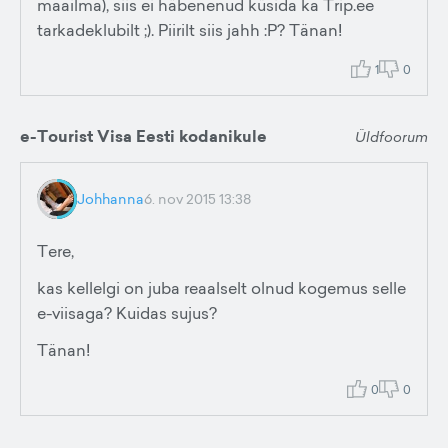
maailma), siis ei häbenenud küsida ka Trip.ee
tarkadeklubilt ;). Piirilt siis jahh :P? Tänan!
1
0
e-Tourist Visa Eesti kodanikule
Üldfoorum
Johhanna
6. nov 2015 13:38
Tere,
kas kellelgi on juba reaalselt olnud kogemus selle
e-viisaga? Kuidas sujus?
Tänan!
0
0