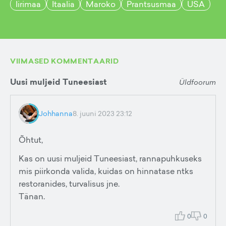
Iirimaa
Itaalia
Maroko
Prantsusmaa
USA
VIIMASED KOMMENTAARID
Uusi muljeid Tuneesiast
Üldfoorum
Johhanna
8. juuni 2023 23:12
Õhtut,
Kas on uusi muljeid Tuneesiast, rannapuhkuseks
mis piirkonda valida, kuidas on hinnatase ntks
restoranides, turvalisus jne.
Tänan.
0
0