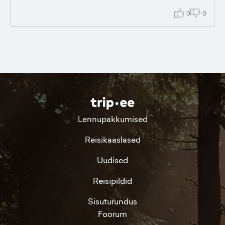
0
0
Lennupakkumised
Reisikaaslased
Uudised
Reisipildid
Sisuturundus
Foorum