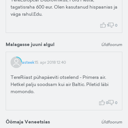
tagatisraha 600 eur. Olen kasutanud hispaanias ja
väga rahul.Edu.
1
0
Malagasse juuni algul
Üldfoorum
asteek
15. apr 2018 12:40
TereRiiast pühapäeviti otselend - Primera air.
Hetkel palju soodsam kui air Baltic. Piletid läbi
momondo.
0
0
Öömaja Veneetsias
Üldfoorum