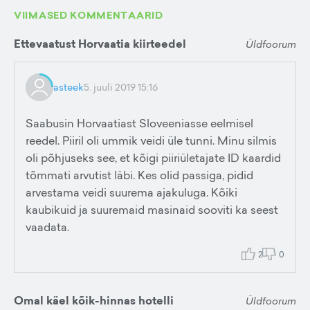
VIIMASED KOMMENTAARID
Ettevaatust Horvaatia kiirteedel
Üldfoorum
asteek
5. juuli 2019 15:16
Saabusin Horvaatiast Sloveeniasse eelmisel
reedel. Piiril oli ummik veidi üle tunni. Minu silmis
oli põhjuseks see, et kõigi piiriületajate ID kaardid
tõmmati arvutist läbi. Kes olid passiga, pidid
arvestama veidi suurema ajakuluga. Kõiki
kaubikuid ja suuremaid masinaid sooviti ka seest
vaadata.
2
0
Omal käel kõik-hinnas hotelli
Üldfoorum