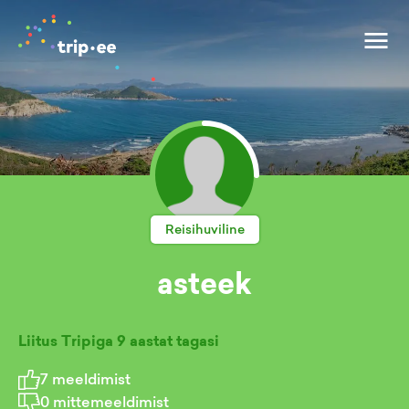
Reisihuviline
asteek
Liitus Tripiga
9 aastat tagasi
7
meeldimist
0
mittemeeldimist