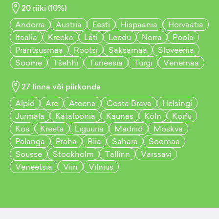
20
riiki (
10
%)
Andorra
Austria
Eesti
Hispaania
Horvaatia
Itaalia
Kreeka
Läti
Leedu
Norra
Poola
Prantsusmaa
Rootsi
Saksamaa
Sloveenia
Soome
Tšehhi
Tuneesia
Türgi
Venemaa
27
linna või piirkonda
Alpid
Are
Ateena
Costa Brava
Helsingi
Jurmala
Kataloonia
Kaunas
Köln
Korfu
Kos
Kreeta
Liguuria
Madriid
Moskva
Palanga
Praha
Riia
Sahara
Soomaa
Sousse
Stockholm
Tallinn
Varssavi
Veneetsia
Viin
Vilnius