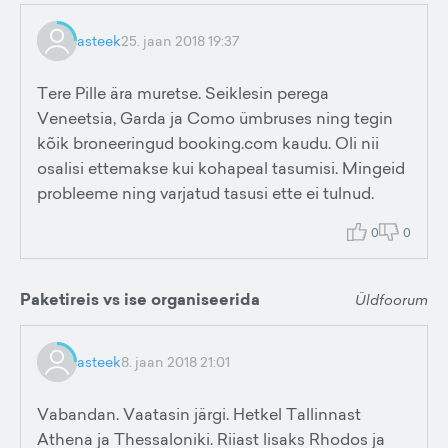
asteek
25. jaan 2018 19:37
Tere Pille ära muretse. Seiklesin perega
Veneetsia, Garda ja Como ümbruses ning tegin
kõik broneeringud booking.com kaudu. Oli nii
osalisi ettemakse kui kohapeal tasumisi. Mingeid
probleeme ning varjatud tasusi ette ei tulnud.
0
0
Paketireis vs ise organiseerida
Üldfoorum
asteek
8. jaan 2018 21:01
Vabandan. Vaatasin järgi. Hetkel Tallinnast
Athena ja Thessaloniki. Riiast lisaks Rhodos ja