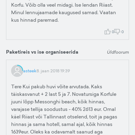
Korfu. Võib olla veel midagi. Ise lendan Riiast.
Minul lennujaamade kaugused samad. Vaatan
kus hinnad paremad.
0
0
Paketireis vs ise organiseerida
Üldfoorum
asteek
8. jaan 2018 19:39
Tere Kui pakub huvi võite arvutada. Kaks
täiskasvanut + 2 last 5 ja 7. Novatursiga Korfule
juuni lõpp Messonghi beach, kõik hinnas,
varajase tellija soodustus - 40% 2613 eur. Omal
käel Riiast või Tallinnast otselend, toit ja pagas
hinnas ja sama hotell, samal ajal, kõik hinnas
1639eur. Oleks ka odavamalt saanud aga