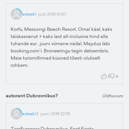
asteek
1. juuli 2018 10:07
Korfu, Messongi Beach Resort. Omal käel, kaks
täiskasvanut + kaks last all-inclusive hind alla
tuhande eur , juuni viimane nädal. Majutus läbi
booking.com`i. Broneeringu tegin detsembris.
Meie turismifirmad küsivad tõesti oluliselt
rohkem.
1
0
autorent Dubrovnikus?
Üldfoorum
asteek
12. juuni 2018 22:55
TereEuropcar Dubrovnikus, Ford Fiesta,