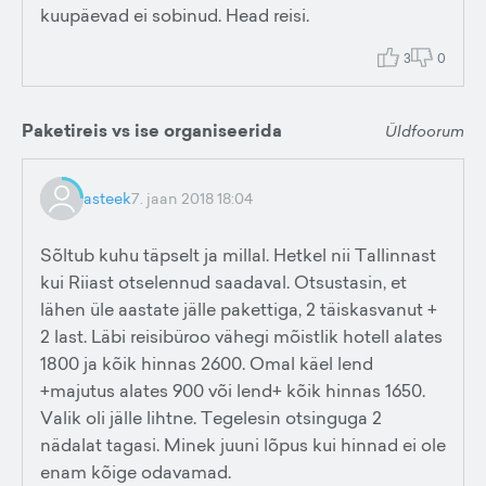
kuupäevad ei sobinud. Head reisi.
3
0
Paketireis vs ise organiseerida
Üldfoorum
asteek
7. jaan 2018 18:04
Sõltub kuhu täpselt ja millal. Hetkel nii Tallinnast
kui Riiast otselennud saadaval. Otsustasin, et
lähen üle aastate jälle pakettiga, 2 täiskasvanut +
2 last. Läbi reisibüroo vähegi mõistlik hotell alates
1800 ja kõik hinnas 2600. Omal käel lend
+majutus alates 900 või lend+ kõik hinnas 1650.
Valik oli jälle lihtne. Tegelesin otsinguga 2
nädalat tagasi. Minek juuni lõpus kui hinnad ei ole
enam kõige odavamad.