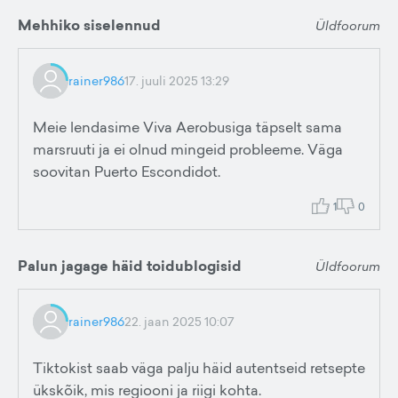
Mehhiko siselennud
Üldfoorum
rainer986
17. juuli 2025 13:29
Meie lendasime Viva Aerobusiga täpselt sama
marsruuti ja ei olnud mingeid probleeme. Väga
soovitan Puerto Escondidot.
1
0
Palun jagage häid toidublogisid
Üldfoorum
rainer986
22. jaan 2025 10:07
Tiktokist saab väga palju häid autentseid retsepte
ükskõik, mis regiooni ja riigi kohta.