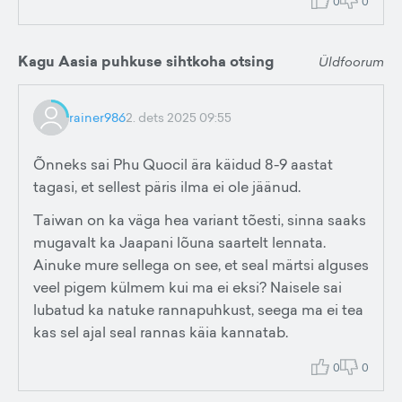
0
0
Kagu Aasia puhkuse sihtkoha otsing
Üldfoorum
rainer986
2. dets 2025 09:55
Õnneks sai Phu Quocil ära käidud 8-9 aastat
tagasi, et sellest päris ilma ei ole jäänud.
Taiwan on ka väga hea variant tõesti, sinna saaks
mugavalt ka Jaapani lõuna saartelt lennata.
Ainuke mure sellega on see, et seal märtsi alguses
veel pigem külmem kui ma ei eksi? Naisele sai
lubatud ka natuke rannapuhkust, seega ma ei tea
kas sel ajal seal rannas käia kannatab.
0
0