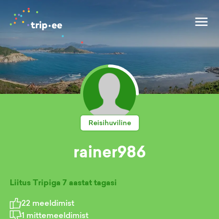
Reisihuviline
rainer986
Liitus Tripiga
7 aastat tagasi
22
meeldimist
1
mittemeeldimist