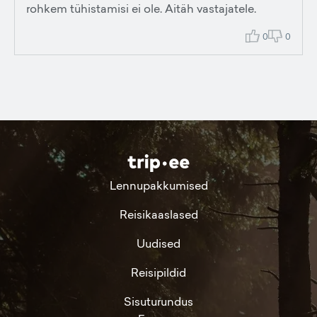
rohkem tühistamisi ei ole. Aitäh vastajatele.
0
0
Lennupakkumised
Reisikaaslased
Uudised
Reisipildid
Sisuturundus