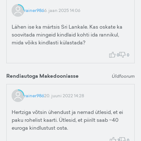
rainer986
6. jaan 2025 14:06
Lähen ise ka märtsis Sri Lankale. Kas oskate ka
soovitada mingeid kindlaid kohti ida rannikul,
mida võiks kindlasti külastada?
0
0
Rendiautoga Makedooniasse
Üldfoorum
rainer986
20. juuni 2022 14:28
Hertziga võtsin ühendust ja nemad ütlesid, et ei
paku rohelist kaarti. Ütlesid, et piirilt saab ~40
euroga kindlustust osta.
2
0