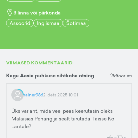
3
linna või piirkonda
Assoorid
Inglismaa
Šotimaa
VIIMASED KOMMENTAARID
Kagu Aasia puhkuse sihtkoha otsing
Üldfoorum
rainer986
2. dets 2025 10:01
Üks variant, mida veel peas keerutasin oleks
Malaisias Penang ja sealt tiirutada Taisse Ko
Lantale?