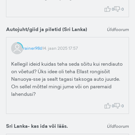
0
0
Autojuht/giid ja piletid (Sri Lanka)
Üldfoorum
rainer986
14. jaan 2025 17:57
Kellegil ideid kuidas teha seda sõitu kui rendiauto
on võetud? Üks idee oli teha Ellast rongisõit
Nanuoya-sse ja sealt tagasi taksoga auto juurde.
On sellel mõttel mingi jume või on paremaid
lahendusi?
0
0
Sri Lanka- kas ida või lääs.
Üldfoorum