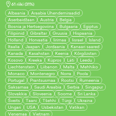
61
riiki (
31
%)
Albaania
Araabia Ühendemiraadid
Aserbaidžaan
Austria
Belgia
Bosnia ja Hertsegoviina
Bulgaaria
Egiptus
Filipiinid
Gibraltar
Gruusia
Hispaania
Holland
Horvaatia
Iirimaa
Iisrael
Island
Itaalia
Jaapan
Jordaania
Kanaari saared
Kanada
Kasahstan
Keenia
Kõrgõzstan
Kosovo
Kreeka
Küpros
Läti
Leedu
Liechtenstein
Liibanon
Malta
Mehhiko
Monaco
Montenegro
Norra
Poola
Portugal
Prantsusmaa
Rootsi
Rumeenia
Saksamaa
Saudi Araabia
Serbia
Singapur
Slovakkia
Sloveenia
Soome
Sri Lanka
Šveits
Taani
Tšehhi
Türgi
Ukraina
Ungari
USA
Usbekistan
Vatikan
Venemaa
Vietnam