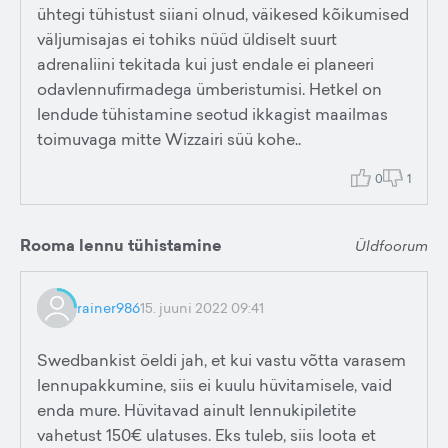
ühtegi tühistust siiani olnud, väikesed kõikumised
väljumisajas ei tohiks nüüd üldiselt suurt
adrenaliini tekitada kui just endale ei planeeri
odavlennufirmadega ümberistumisi. Hetkel on
lendude tühistamine seotud ikkagist maailmas
toimuvaga mitte Wizzairi süü kohe..
0
1
Rooma lennu tühistamine
Üldfoorum
rainer986
15. juuni 2022 09:41
Swedbankist öeldi jah, et kui vastu võtta varasem
lennupakkumine, siis ei kuulu hüvitamisele, vaid
enda mure. Hüvitavad ainult lennukipiletite
vahetust 150€ ulatuses. Eks tuleb, siis loota et