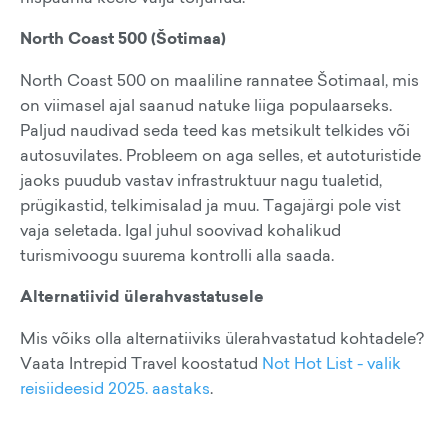
North Coast 500 (Šotimaa)
North Coast 500 on maaliline rannatee Šotimaal, mis
on viimasel ajal saanud natuke liiga populaarseks.
Paljud naudivad seda teed kas metsikult telkides või
autosuvilates. Probleem on aga selles, et autoturistide
jaoks puudub vastav infrastruktuur nagu tualetid,
prügikastid, telkimisalad ja muu. Tagajärgi pole vist
vaja seletada. Igal juhul soovivad kohalikud
turismivoogu suurema kontrolli alla saada.
Alternatiivid ülerahvastatusele
Mis võiks olla alternatiiviks ülerahvastatud kohtadele?
Vaata Intrepid Travel koostatud
Not Hot List - valik
reisiideesid 2025. aastaks
.