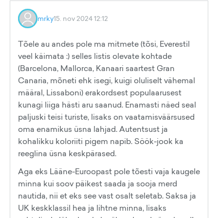
mrky
15. nov 2024 12:12
Tõele au andes pole ma mitmete (tõsi, Everestil
veel käimata :) selles listis olevate kohtade
(Barcelona, Mallorca, Kanaari saartest Gran
Canaria, mõneti ehk isegi, kuigi oluliselt vähemal
määral, Lissaboni) erakordsest populaarusest
kunagi liiga hästi aru saanud. Enamasti näed seal
paljuski teisi turiste, lisaks on vaatamisväärsused
oma enamikus üsna lahjad. Autentsust ja
kohalikku koloriiti pigem napib. Söök-jook ka
reeglina üsna keskpärased.
Aga eks Lääne-Euroopast pole tõesti vaja kaugele
minna kui soov päikest saada ja sooja merd
nautida, nii et eks see vast osalt seletab. Saksa ja
UK keskklassil hea ja lihtne minna, lisaks