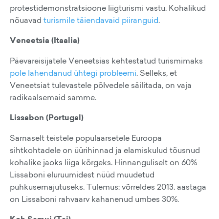
protestidemonstratsioone liigturismi vastu. Kohalikud
nõuavad
turismile täiendavaid piiranguid
.
Veneetsia (Itaalia)
Päevareisijatele Veneetsias kehtestatud turismimaks
pole lahendanud ühtegi probleemi
. Selleks, et
Veneetsiat tulevastele põlvedele säilitada, on vaja
radikaalsemaid samme.
Lissabon (Portugal)
Sarnaselt teistele populaarsetele Euroopa
sihtkohtadele on üürihinnad ja elamiskulud tõusnud
kohalike jaoks liiga kõrgeks. Hinnanguliselt on 60%
Lissaboni eluruumidest nüüd muudetud
puhkusemajutuseks. Tulemus: võrreldes 2013. aastaga
on Lissaboni rahvaarv kahanenud umbes 30%.