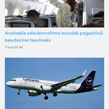
Austraalia odavlennufirma muudab pagasiriiuli
kasutamise tasuliseks
Täna 07:46