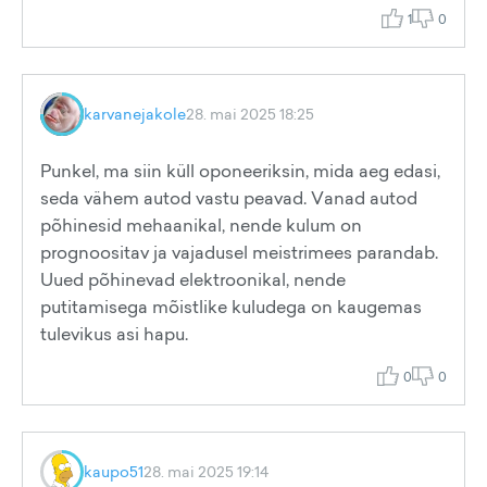
1
0
karvanejakole
28. mai 2025 18:25
Punkel, ma siin küll oponeeriksin, mida aeg edasi,
seda vähem autod vastu peavad. Vanad autod
põhinesid mehaanikal, nende kulum on
prognoositav ja vajadusel meistrimees parandab.
Uued põhinevad elektroonikal, nende
putitamisega mõistlike kuludega on kaugemas
tulevikus asi hapu.
0
0
kaupo51
28. mai 2025 19:14