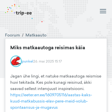
Foorum
/
Matkaauto
Miks matkaautoga reisimas käia
punkel
26. mai 2025 15:17
Jagan ühe lingi, et natuke matkaautoga reismise
huvi tekitada. Kes pole kunagi reisinud, äkki
saavad sellest intervjuust inspiratsiooni.
https://eeter.err.ee/1609705116/aastas-kaks-
kuud-matkabussis-elav-pere-meid-volub-
spontaansus-ja-mugavus