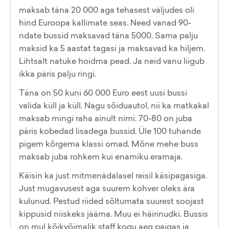
maksab täna 20 000 aga tehasest väljudes oli
hind Euroopa kallimate seas. Need vanad 90-
ndate bussid maksavad täna 5000. Sama palju
maksid ka 5 aastat tagasi ja maksavad ka hiljem.
Lihtsalt natuke hoidma pead. Ja neid vanu liigub
ikka päris palju ringi.
Täna on 50 kuni 60 000 Euro eest uusi bussi
valida küll ja küll. Nagu sõiduautol, nii ka matkakal
maksab mingi raha ainult nimi. 70-80 on juba
päris kobedad lisadega bussid. Üle 100 tuhande
pigem kõrgema klassi omad. Mõne mehe buss
maksab juba rohkem kui enamiku eramaja.
Käisin ka just mitmenädalasel reisil käsipagasiga.
Just mugavusest aga suurem kohver oleks ära
kulunud. Pestud riided sõltumata suurest soojast
kippusid niiskeks jääma. Muu ei häirinudki. Bussis
on mul kõikvõimalik staff kogu aeg paigas ja