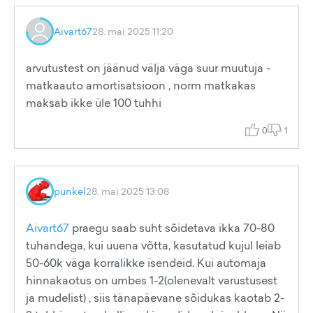
Aivart67
28. mai 2025 11:20
arvutustest on jäänud välja väga suur muutuja -
matkaauto amortisatsioon , norm matkakas
maksab ikke üle 100 tuhhi
0
1
punkel
28. mai 2025 13:08
Aivart67
praegu saab suht sõidetava ikka 70-80
tuhandega, kui uuena võtta, kasutatud kujul leiab
50-60k väga korralikke isendeid. Kui automaja
hinnakaotus on umbes 1-2(olenevalt varustusest
ja mudelist) , siis tänapäevane sõidukas kaotab 2-