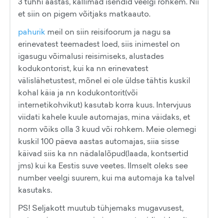
3 tuhhi aastas, kallimad isendid veelgi rohkem. Nii
et siin on pigem võitjaks matkaauto.
pahurik
meil on siin reisifoorum ja nagu sa
erinevatest teemadest loed, siis inimestel on
igasugu võimalusi reisimiseks, alustades
kodukontorist, kui ka nn erinevatest
välislähetustest, mõnel ei ole üldse tähtis kuskil
kohal käia ja nn kodukontorit(või
internetikohvikut) kasutab korra kuus. Intervjuus
viidati kahele kuule automajas, mina väidaks, et
norm võiks olla 3 kuud või rohkem. Meie olemegi
kuskil 100 päeva aastas automajas, siia sisse
käivad siis ka nn nädalalõpud(laada, kontsertid
jms) kui ka Eestis suve veetes. Ilmselt oleks see
number veelgi suurem, kui ma automaja ka talvel
kasutaks.
PS! Seljakott muutub tühjemaks mugavusest,