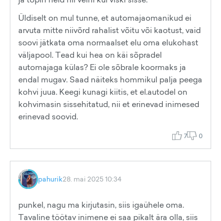
Üldiselt on mul tunne, et automajaomanikud ei
arvuta mitte niivõrd rahalist võitu või kaotust, vaid
soovi jätkata oma normaalset elu oma elukohast
väljapool. Tead kui hea on käi sõpradel
automajaga külas? Ei ole sõbrale koormaks ja
endal mugav. Saad näiteks hommikul palja peega
kohvi juua. Keegi kunagi kiitis, et el.autodel on
kohvimasin sissehitatud, nii et erinevad inimesed
erinevad soovid.
7
0
pahurik
28. mai 2025 10:34
punkel, nagu ma kirjutasin, siis igaühele oma.
Tavaline töötav inimene ei saa pikalt ära olla, siis