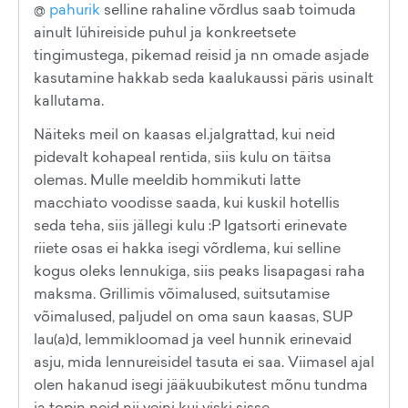
@
pahurik
selline rahaline võrdlus saab toimuda
ainult lühireiside puhul ja konkreetsete
tingimustega, pikemad reisid ja nn omade asjade
kasutamine hakkab seda kaalukaussi päris usinalt
kallutama.
Näiteks meil on kaasas el.jalgrattad, kui neid
pidevalt kohapeal rentida, siis kulu on täitsa
olemas. Mulle meeldib hommikuti latte
macchiato voodisse saada, kui kuskil hotellis
seda teha, siis jällegi kulu :P Igatsorti erinevate
riiete osas ei hakka isegi võrdlema, kui selline
kogus oleks lennukiga, siis peaks lisapagasi raha
maksma. Grillimis võimalused, suitsutamise
võimalused, paljudel on oma saun kaasas, SUP
lau(a)d, lemmikloomad ja veel hunnik erinevaid
asju, mida lennureisidel tasuta ei saa. Viimasel ajal
olen hakanud isegi jääkuubikutest mõnu tundma
ja topin neid nii veini kui viski sisse.