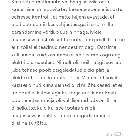
Kasutatud matkaauto või haagissuvila ostu
kaalumisel on soovitatav kaasata spetsialist ostu
eelsesse kontrolli, et mitte hiljem avastada, et
oled ostnud niiskuskahjustusega isendi mille
parandamine võrdub uue hinnaga. Meie
haagissuvila ost oli suht emotsiooni pealt. Ega me
eriti tollal ei teadnud nendest midagi. Ostsime
küll uuena, kuid kasutamisel sõltusime kogu aeg
elektri olemasolust. Nimelt oli meil haagissuvilas
juba tehase poolt paigaladatud elekripliit ja
elektriküte ning konditsioneer. Viimasest suvel
kasu ei olnud kuna seinad olid nii õhukesed, et ei
hoidnud ei külma ega ka sooja eriti kinni. Eesti
poolne edasimüüja oli küll lisanud odava Hiina
diiselkütte, kuid kui see töötas siis oli
haagissuvilas suht võimatu magada müra ja
diislihaisu tõttu.
2
0