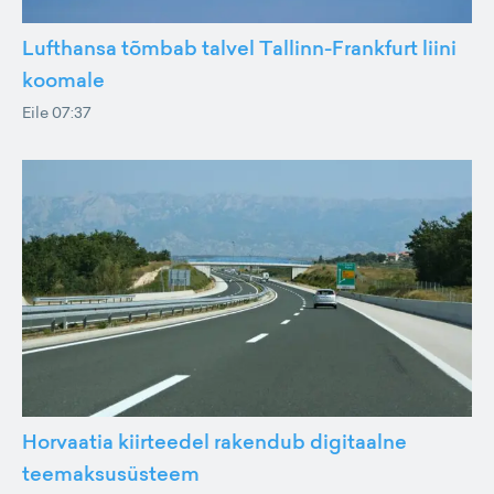
Lufthansa tõmbab talvel Tallinn-Frankfurt liini
koomale
Eile 07:37
Horvaatia kiirteedel rakendub digitaalne
teemaksusüsteem