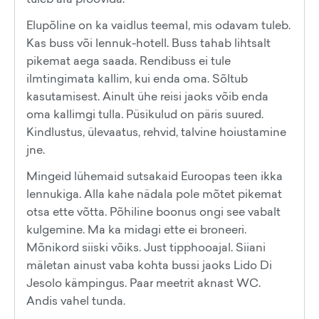
Elupõline on ka vaidlus teemal, mis odavam tuleb.
Kas buss või lennuk-hotell. Buss tahab lihtsalt
pikemat aega saada. Rendibuss ei tule
ilmtingimata kallim, kui enda oma. Sõltub
kasutamisest. Ainult ühe reisi jaoks võib enda
oma kallimgi tulla. Püsikulud on päris suured.
Kindlustus, ülevaatus, rehvid, talvine hoiustamine
jne.
Mingeid lühemaid sutsakaid Euroopas teen ikka
lennukiga. Alla kahe nädala pole mõtet pikemat
otsa ette võtta. Põhiline boonus ongi see vabalt
kulgemine. Ma ka midagi ette ei broneeri.
Mõnikord siiski võiks. Just tipphooajal. Siiani
mäletan ainust vaba kohta bussi jaoks Lido Di
Jesolo kämpingus. Paar meetrit aknast WC.
Andis vahel tunda.