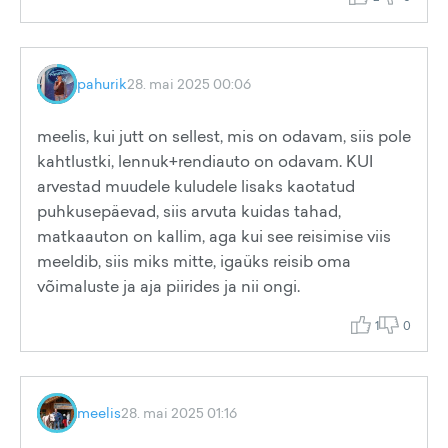
pahurik
28. mai 2025 00:06
meelis, kui jutt on sellest, mis on odavam, siis pole
kahtlustki, lennuk+rendiauto on odavam. KUI
arvestad muudele kuludele lisaks kaotatud
puhkusepäevad, siis arvuta kuidas tahad,
matkaauton on kallim, aga kui see reisimise viis
meeldib, siis miks mitte, igaüks reisib oma
võimaluste ja aja piirides ja nii ongi.
1
0
meelis
28. mai 2025 01:16