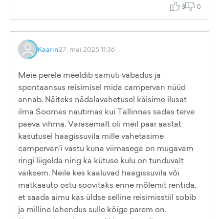
3
0
Kaarin
27. mai 2025 11:36
Meie perele meeldib samuti vabadus ja
spontaansus reisimisel mida campervan nüüd
annab. Näiteks nädalavahetusel käisime ilusat
ilma Soomes nautimas kui Tallinnas sadas terve
päeva vihma. Varasemalt oli meil paar aastat
kasutusel haagissuvila mille vahetasime
campervan'i vastu kuna viimasega on mugavam
ringi liigelda ning ka kütuse kulu on tunduvalt
väiksem. Neile kes kaaluvad haagissuvila või
matkaauto ostu soovitaks enne mõlemit rentida,
et saada aimu kas üldse selline reisimisstiil sobib
ja milline lahendus sulle kõige parem on.