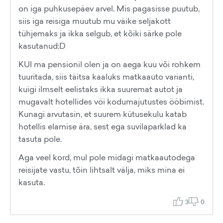
on iga puhkusepäev arvel. Mis pagasisse puutub,
siis iga reisiga muutub mu väike seljakott
tühjemaks ja ikka selgub, et kõiki särke pole
kasutanud:D
KUI ma pensionil olen ja on aega kuu või rohkem
tuuritada, siis täitsa kaaluks matkaauto varianti,
kuigi ilmselt eelistaks ikka suuremat autot ja
mugavalt hotellides vöi kodumajutustes ööbimist.
Kunagi arvutasin, et suurem kütusekulu katab
hotellis elamise ära, sest ega suvilaparklad ka
tasuta pole.
Aga veel kord, mul pole midagi matkaautodega
reisijate vastu, tõin lihtsalt välja, miks mina ei
kasuta.
3
0