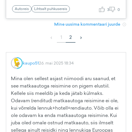
Autoreis
Lihtsalt puhkusereis
3
0
Mine uusima kommentaari juurde
‹
›
1
2
kaupo51
26. mai 2025 18:34
Mina olen sellest asjast niimoodi aru saanud, et
see matkaautoga reisimine on pigem elustiil.
Kellele siis meeldib ja keda jätab külmaks.
Odavam (renditud) matkaautoga reisimine ei ole,
kui võrrelda lennuk+hotell+rendiauto. Võib olla ei
ole odavam ka enda matkaautoga reisimine. Kui
juba oled omale ostnud matkaauto, siis ilmselt
sellega ainult reisidki ning lennukiga Euroopas