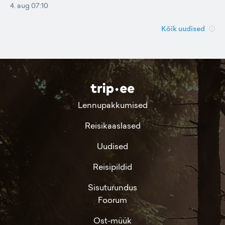
4. aug 07:10
Kõik uudised
Lennupakkumised
Reisikaaslased
Uudised
Reisipildid
Sisuturundus
Foorum
Ost-müük