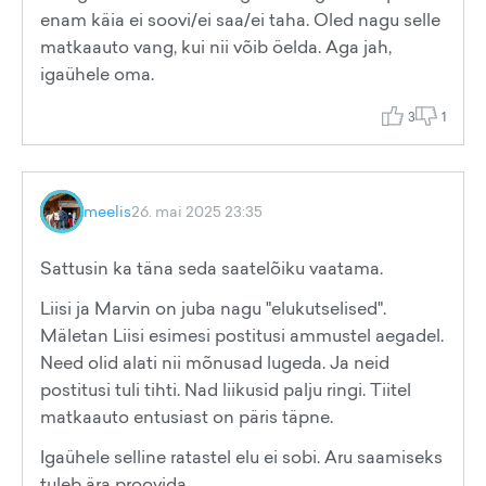
enam käia ei soovi/ei saa/ei taha. Oled nagu selle
matkaauto vang, kui nii võib öelda. Aga jah,
igaühele oma.
3
1
meelis
26. mai 2025 23:35
Sattusin ka täna seda saatelõiku vaatama.
Liisi ja Marvin on juba nagu "elukutselised".
Mäletan Liisi esimesi postitusi ammustel aegadel.
Need olid alati nii mõnusad lugeda. Ja neid
postitusi tuli tihti. Nad liikusid palju ringi. Tiitel
matkaauto entusiast on päris täpne.
Igaühele selline ratastel elu ei sobi. Aru saamiseks
tuleb ära proovida.