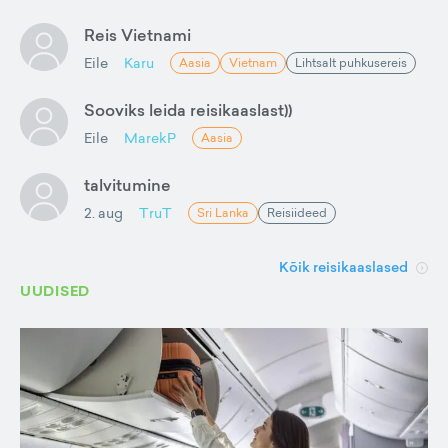
Reis Vietnami
Eile
Karu
Aasia
Vietnam
Lihtsalt puhkusereis
Sooviks leida reisikaaslast))
Eile
MarekP
Aasia
talvitumine
2. aug
TruT
Sri Lanka
Reisiideed
Kõik reisikaaslased
UUDISED