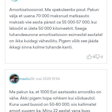
Amortisatsioonist. Ma spekuleeriks pisut. Pakun
välja et uuena 70 000 maksnud matkaauto
maksab viie aasta pärast ca 55 000-57 000, kui
läbisõit ei ületa 50 000 kilomeetrit. Seega
tuhandeeurone amortisatsioon esimestel aastatel
on ikka kuidagi vähevõitu. Pigem võib see jääda
ikkagi sinna kolme tuhande kanti.
0
0
meelis
28. mai 2025 19:54
Ma pakun ka, et 1000 Euri aastaseks amordiks on
vähe. Äkki pigem tsipa rohkem kui sõiduautol.
Kuna uued bussid on 50-80 000, siis kallimatel
amort suurem ka. Minu 22 aastat vana buss