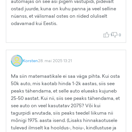
automajas on see asi pigem vastupidi, pidevalt
ostad juurde, kuna on kuhu panna ja veel selline
nüanss, et välismaal ostes on riided oluliselt
odavamad kui Eestis.
1
0
Korsten
28. mai 2025 13:21
Ma siin matemaatikale ei saa väga pihta. Kui osta
50k auto, mis kaotab hinda 1-2k aastas, siis see
peaks tähendama, et selle auto elueaks kujuneb
25-50 aastat. Kui nii, siis see peaks tähendama, et
see auto on veel kasutatav 2075? Või kui
tagurpidi arvutada, siis peaks teedel liikuma nii
mõnigi 1975. aasta isend. (Lisaks hinnakaotusele
tulevad ilmselt ka hooldus-, hoiu-, kindlustuse ja