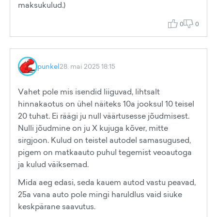
maksukulud.)
0
0
punkel
28. mai 2025 18:15
Vahet pole mis isendid liiguvad, lihtsalt
hinnakaotus on ühel näiteks 10a jooksul 10 teisel
20 tuhat. Ei räägi ju null väärtusesse jõudmisest.
Nulli jõudmine on ju X kujuga kõver, mitte
sirgjoon. Kulud on teistel autodel samasugused,
pigem on matkaauto puhul tegemist veoautoga
ja kulud väiksemad.
Mida aeg edasi, seda kauem autod vastu peavad,
25a vana auto pole mingi haruldlus vaid siuke
keskpärane saavutus.