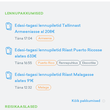
LENNUPAKKUMISED
Edasi-tagasi lennupiletid Tallinnast
Armeeniasse al 208€
Täna 17:04
Armeenia
Edasi-tagasi lennupiletid Riiast Puerto Ricosse
alates 633€
Täna 16:55
Puerto Rico
Rannapuhkus
Eksootika
Edasi-tagasi lennupiletid Riiast Malagasse
alates 91€
Täna 12:32
Malaga
Kõik pakkumised
REISIKAASLASED