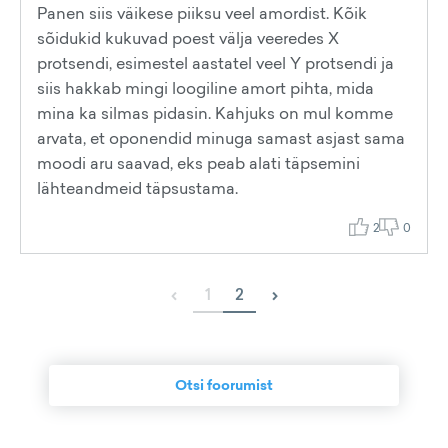
Panen siis väikese piiksu veel amordist. Kõik
sõidukid kukuvad poest välja veeredes X
protsendi, esimestel aastatel veel Y protsendi ja
siis hakkab mingi loogiline amort pihta, mida
mina ka silmas pidasin. Kahjuks on mul komme
arvata, et oponendid minuga samast asjast sama
moodi aru saavad, eks peab alati täpsemini
lähteandmeid täpsustama.
2
0
‹
›
1
2
Otsi foorumist