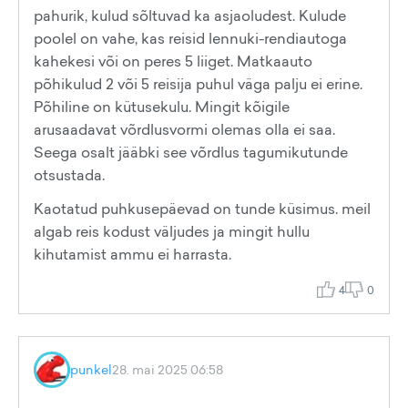
pahurik, kulud sõltuvad ka asjaoludest. Kulude
poolel on vahe, kas reisid lennuki-rendiautoga
kahekesi või on peres 5 liiget. Matkaauto
põhikulud 2 või 5 reisija puhul väga palju ei erine.
Põhiline on kütusekulu. Mingit kõigile
arusaadavat võrdlusvormi olemas olla ei saa.
Seega osalt jääbki see võrdlus tagumikutunde
otsustada.
Kaotatud puhkusepäevad on tunde küsimus. meil
algab reis kodust väljudes ja mingit hullu
kihutamist ammu ei harrasta.
4
0
punkel
28. mai 2025 06:58