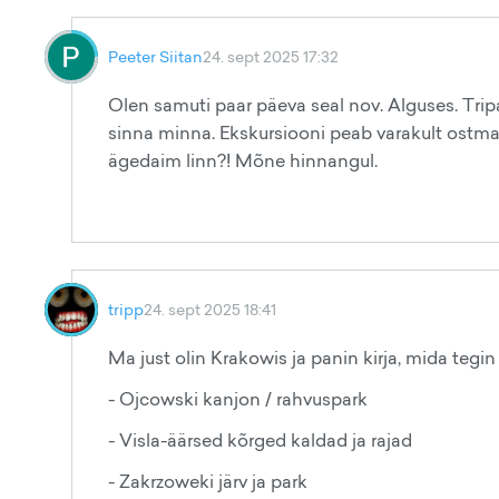
Peeter Siitan
24. sept 2025 17:32
Olen samuti paar päeva seal nov. Alguses. Tripa
sinna minna. Ekskursiooni peab varakult ostma (1
ägedaim linn?! Mõne hinnangul.
tripp
24. sept 2025 18:41
Ma just olin Krakowis ja panin kirja, mida tegin 
- Ojcowski kanjon / rahvuspark
- Visla-äärsed kõrged kaldad ja rajad
- Zakrzoweki järv ja park