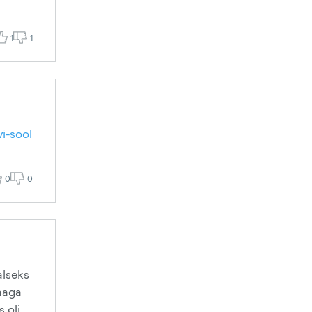
1
1
vi-sool
0
0
alseks
nnaga
 oli