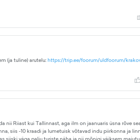
m (ja tuline) arutelu:
https://trip.ee/foorum/uldfoorum/krako
 nii Riiast kui Tallinnast, aga ilm on jaanuaris üsna rõve se
na, siis -10 kraadi ja lumetuisk võtavad indu piirkonna ja li
s siiski väga palju turiste näha ja nii mõnigi väiksem majutus