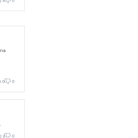
5
0
nna
0
0
.
2
0