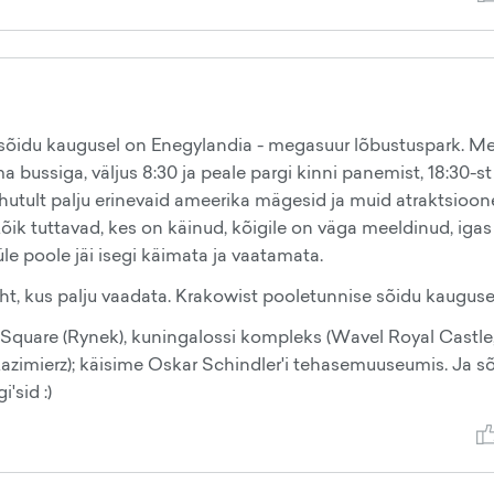
se sõidu kaugusel on Enegylandia - megasuur lõbustuspark. M
bussiga, väljus 8:30 ja peale pargi kinni panemist, 18:30-st
hutult palju erinevaid ameerika mägesid ja muid atraktsioon
 Kõik tuttavad, kes on käinud, kõigile on väga meeldinud, igas
le poole jäi isegi käimata ja vaatamata.
t, kus palju vaadata. Krakowist pooletunnise sõidu kauguse
Square (Rynek), kuningalossi kompleks (Wavel Royal Castle,
(Kazimierz); käisime Oskar Schindler'i tehasemuuseumis. Ja s
'sid :)