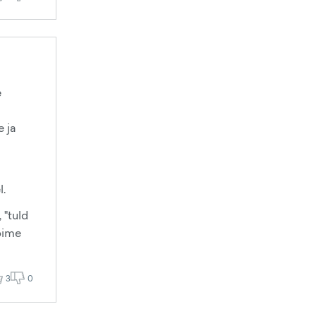
e
e ja
l.
 "tuld
õime
3
0