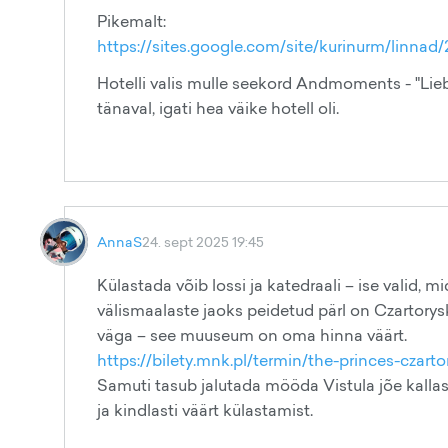
Pikemalt:
https://sites.google.com/site/kurinurm/linnad
Hotelli valis mulle seekord Andmoments - "Lie
tänaval, igati hea väike hotell oli.
AnnaS
24. sept 2025 19:45
Külastada võib lossi ja katedraali – ise valid, m
välismaalaste jaoks peidetud pärl on Czartoryski
väga – see muuseum on oma hinna väärt.
https://bilety.mnk.pl/termin/the-princes-czar
Samuti tasub jalutada mööda Vistula jõe kalla
ja kindlasti väärt külastamist.