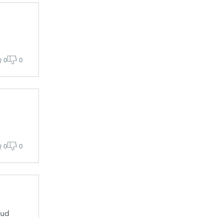
0
0
0
0
tud