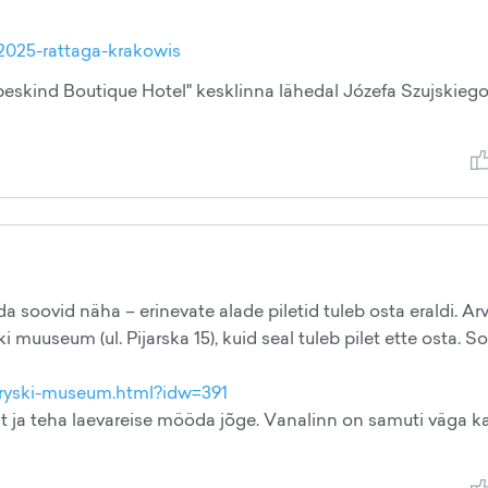
/2025-rattaga-krakowis
beskind Boutique Hotel" kesklinna lähedal Józefa Szujskieg
ida soovid näha – erinevate alade piletid tuleb osta eraldi. Arv
 muuseum (ul. Pijarska 15), kuid seal tuleb pilet ette osta. S
toryski-museum.html?idw=391
st ja teha laevareise mööda jõge. Vanalinn on samuti väga k