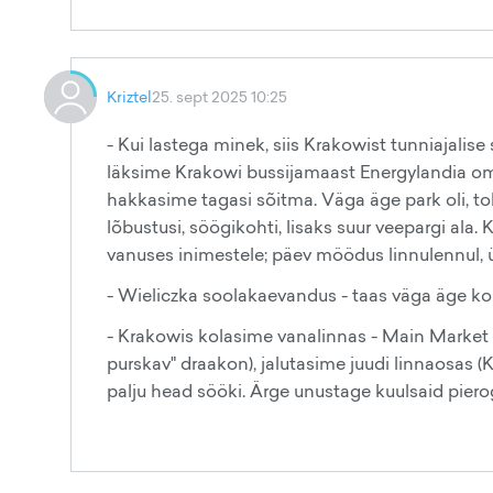
Kriztel
25. sept 2025 10:25
- Kui lastega minek, siis Krakowist tunniajali
läksime Krakowi bussijamaast Energylandia oma 
hakkasime tagasi sõitma. Väga äge park oli, to
lõbustusi, söögikohti, lisaks suur veepargi ala.
vanuses inimestele; päev möödus linnulennul, ü
- Wieliczka soolakaevandus - taas väga äge koh
- Krakowis kolasime vanalinnas - Main Market 
purskav" draakon), jalutasime juudi linnaosas 
palju head sööki. Ärge unustage kuulsaid pierogi