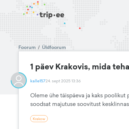
Foorum
/
Üldfoorum
1 päev Krakovis, mida teh
kalle157
24. sept 2025 13:36
Oleme ühe täispäeva ja kaks poolikut p
soodsat majutuse soovitust kesklinna
Krakow