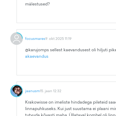
mälestused?
focusmares
9. okt 2025 11:19
@karujomps sellest kaevandusest oli hiljuti pike
akaevandus
jaanusm
15. jaan 12:32
Krakowisse on imeliste hindadega pileteid saada
linnapuhkuseks. Kui just suustama ei plaani min
tutvuda kõvasti maha. Üllataval kombel oli linna