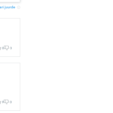
ri juurde
0
3
9
0