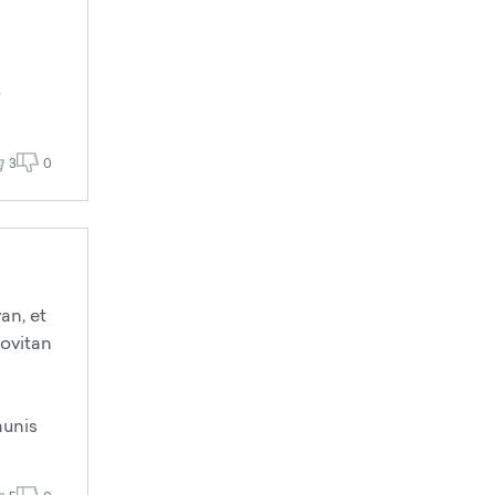
o
3
0
an, et
oovitan
aunis