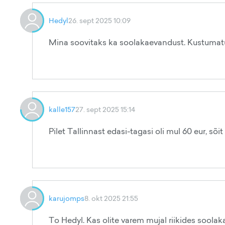
Hedyl
26. sept 2025 10:09
Mina soovitaks ka soolakaevandust. Kustumatu
kalle157
27. sept 2025 15:14
Pilet Tallinnast edasi-tagasi oli mul 60 eur, sõit
karujomps
8. okt 2025 21:55
To Hedyl. Kas olite varem mujal riikides soola