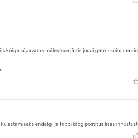
iis kõige sügavama mälestuse jättis juudi geto - sõitsime si
s.
 külastamiseks endalgi, ja trippi blogipostitus lisas innustust