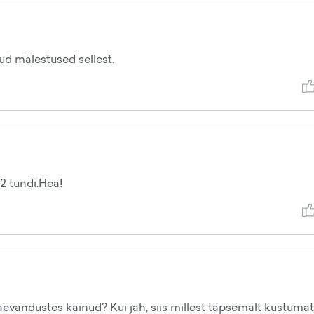
d mälestused sellest.
 2 tundi.Hea!
kaevandustes käinud? Kui jah, siis millest täpsemalt kustuma