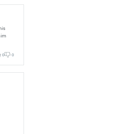
nis
aim
0
0