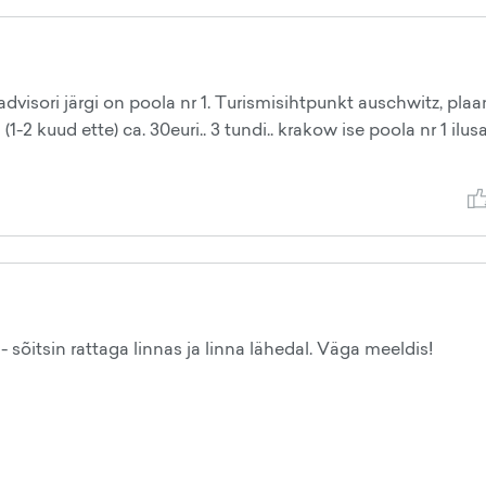
dvisori järgi on poola nr 1. Turismisihtpunkt auschwitz, plaa
-2 kuud ette) ca. 30euri.. 3 tundi.. krakow ise poola nr 1 ilus
- sõitsin rattaga linnas ja linna lähedal. Väga meeldis!