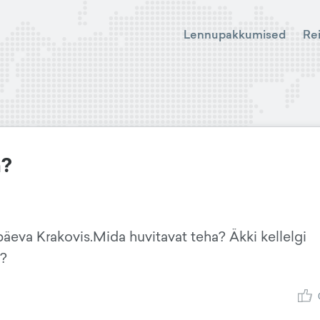
Lennupakkumised
Re
a?
äeva Krakovis.Mida huvitavat teha? Äkki kellelgi
s?