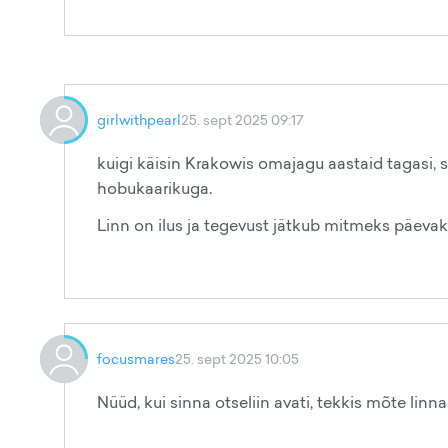
girlwithpearl
25. sept 2025 09:17
kuigi käisin Krakowis omajagu aastaid tagasi, s
hobukaarikuga.
Linn on ilus ja tegevust jätkub mitmeks päevak
focusmares
25. sept 2025 10:05
Nüüd, kui sinna otseliin avati, tekkis mõte linna