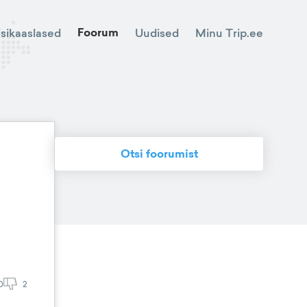
Foorum
Minu Trip.ee
isikaaslased
Uudised
Otsi foorumist
0
2