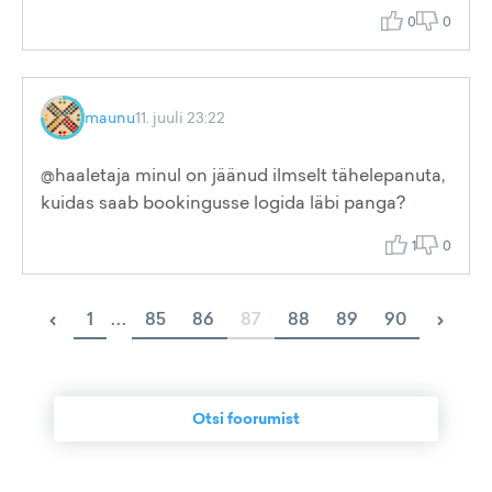
0
0
maunu
11. juuli 23:22
@haaletaja minul on jäänud ilmselt tähelepanuta,
kuidas saab bookingusse logida läbi panga?
1
0
‹
›
1
...
85
86
87
88
89
90
Otsi foorumist