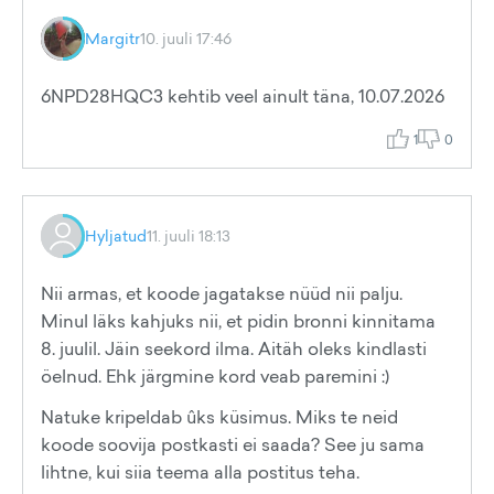
Margitr
10. juuli 17:46
6NPD28HQC3 kehtib veel ainult täna, 10.07.2026
1
0
Hyljatud
11. juuli 18:13
Nii armas, et koode jagatakse nüüd nii palju.
Minul läks kahjuks nii, et pidin bronni kinnitama
8. juulil. Jäin seekord ilma. Aitäh oleks kindlasti
öelnud. Ehk järgmine kord veab paremini :)
Natuke kripeldab ûks küsimus. Miks te neid
koode soovija postkasti ei saada? See ju sama
lihtne, kui siia teema alla postitus teha.