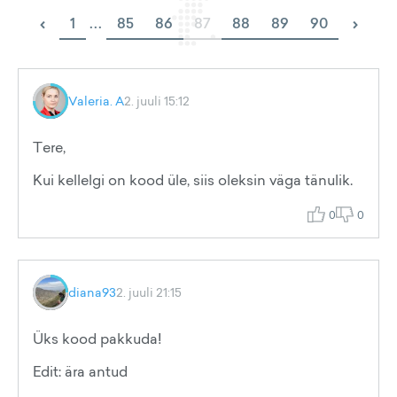
‹
›
1
...
85
86
87
88
89
90
Valeria. A
2. juuli 15:12
Tere,
Kui kellelgi on kood üle, siis oleksin väga tänulik.
0
0
diana93
2. juuli 21:15
Üks kood pakkuda!
Edit: ära antud