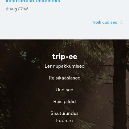
kasutamise tasuliseks
6. aug 07:46
Kõik uudised
Lennupakkumised
Reisikaaslased
Uudised
Reisipildid
Sisuturundus
Foorum