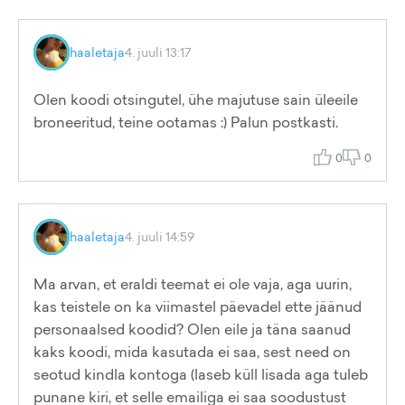
haaletaja
4. juuli 13:17
Olen koodi otsingutel, ühe majutuse sain üleeile
broneeritud, teine ootamas :) Palun postkasti.
0
0
haaletaja
4. juuli 14:59
Ma arvan, et eraldi teemat ei ole vaja, aga uurin,
kas teistele on ka viimastel päevadel ette jäänud
personaalsed koodid? Olen eile ja täna saanud
kaks koodi, mida kasutada ei saa, sest need on
seotud kindla kontoga (laseb küll lisada aga tuleb
punane kiri, et selle emailiga ei saa soodustust