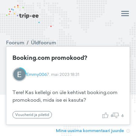
Foorum
/
Üldfoorum
Booking.com promokood?
Emmy006
7. mai 2023 18:31
Tere! Kas kellelgi on üle kehtivat booking.com
promokoodi, mida ise ei kasuta?
Voucherid ja piletid
6
6
Mine uusima kommentaari juurde