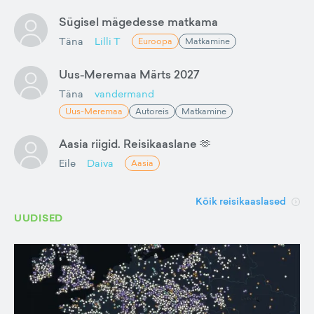
Sügisel mägedesse matkama
Täna
Lilli T
Euroopa
Matkamine
Uus-Meremaa Märts 2027
Täna
vandermand
Uus-Meremaa
Autoreis
Matkamine
Aasia riigid. Reisikaaslane 🫶
Eile
Daiva
Aasia
Kõik reisikaaslased
UUDISED