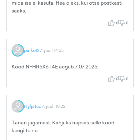
mida ise ei kasuta. Hea oleks, kui otse postkasti
saaks.
0
0
päike12
7. juuli 14:55
Kood NFHR6X6T4E aegub 7.07.2026.
0
0
Hyljatud
7. juuli 18:22
Tänan jagamast. Kahjuks napsas selle koodi
keegi teine.