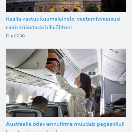
Itaalia vastus kuumalainele: vaatamisväärsusi
saab külastada hilisõhtuni
Eile 07:30
Austraalia odavlennufirma muudab pagasiriiuli