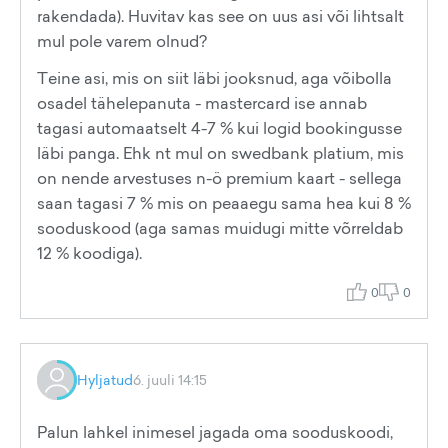
rakendada). Huvitav kas see on uus asi või lihtsalt
mul pole varem olnud?
Teine asi, mis on siit läbi jooksnud, aga võibolla
osadel tähelepanuta - mastercard ise annab
tagasi automaatselt 4-7 % kui logid bookingusse
läbi panga. Ehk nt mul on swedbank platium, mis
on nende arvestuses n-ö premium kaart - sellega
saan tagasi 7 % mis on peaaegu sama hea kui 8 %
sooduskood (aga samas muidugi mitte võrreldab
12 % koodiga).
0
0
Hyljatud
6. juuli 14:15
Palun lahkel inimesel jagada oma sooduskoodi,