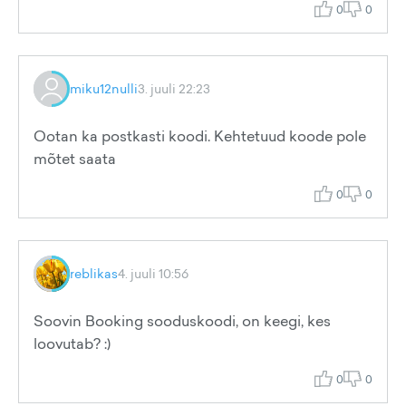
0
0
miku12nulli
3. juuli 22:23
Ootan ka postkasti koodi. Kehtetuud koode pole
mõtet saata
0
0
reblikas
4. juuli 10:56
Soovin Booking sooduskoodi, on keegi, kes
loovutab? :)
0
0