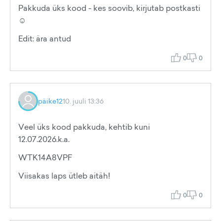
Pakkuda üks kood - kes soovib, kirjutab postkasti
☺️
Edit: ära antud
0
0
päike12
10. juuli 13:36
Veel üks kood pakkuda, kehtib kuni
12.07.2026.k.a.
WTK14A8VPF
Viisakas laps ütleb aitäh!
0
0