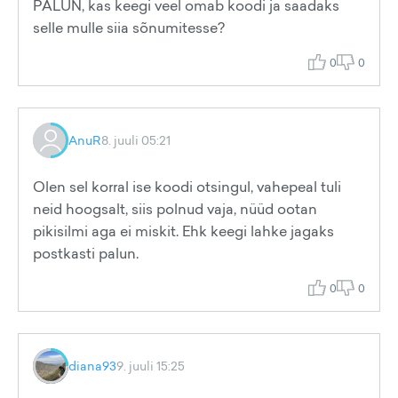
PALUN, kas keegi veel omab koodi ja saadaks
selle mulle siia sõnumitesse?
0
0
AnuR
8. juuli 05:21
Olen sel korral ise koodi otsingul, vahepeal tuli
neid hoogsalt, siis polnud vaja, nüüd ootan
pikisilmi aga ei miskit. Ehk keegi lahke jagaks
postkasti palun.
0
0
diana93
9. juuli 15:25