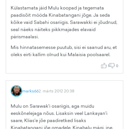
Külastamata jäid Mulu koopad ja tegemata
paadisõit mööda Kinabatangani jõge. Ja seda
kõike vaid Sabahi osariigis. Sarawakki ei jõudnud,
seal näeks näiteks pikkmajades elavaid
pärismaalasi.
Mis hinnatasemesse puutub, sisi ei saanud aru, et
oleks eirti kallim olnud kui Malaisia poolsaarel.
1
0
marks66
2. märts 2012 20:38
Mulu on Sarawak'i osariigis, aga muidu
eeskõnelejaga nõus. Lisaksin veel Lankayan'i
saare, Klias'e jõe paadiretked lisaks
Kinabatangani jõe omadele, Kinabalu mägi, jne.