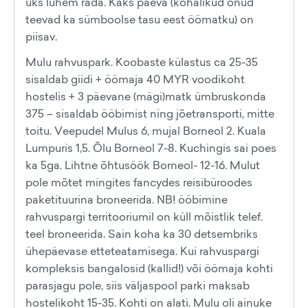
üks lühem rada. Kaks päeva (kohalikud onud
teevad ka sümboolse tasu eest öömatku) on
piisav.
Mulu rahvuspark. Koobaste külastus ca 25-35
sisaldab giidi + öömaja 40 MYR voodikoht
hostelis + 3 päevane (mägi)matk ümbruskonda
375 – sisaldab ööbimist ning jõetransporti, mitte
toitu. Veepudel Mulus 6, mujal Borneol 2. Kuala
Lumpuris 1,5. Õlu Borneol 7-8. Kuchingis sai poes
ka 5ga. Lihtne õhtusöök Borneol- 12-16. Mulut
pole mõtet mingites fancydes reisibüroodes
paketituurina broneerida. NB! ööbimine
rahvuspargi territooriumil on küll mõistlik telef.
teel broneerida. Sain koha ka 30 detsembriks
ühepäevase etteteatamisega. Kui rahvuspargi
kompleksis bangalosid (kallid!) või öömaja kohti
parasjagu pole, siis väljaspool parki maksab
hostelikoht 15-35. Kohti on alati. Mulu oli ainuke