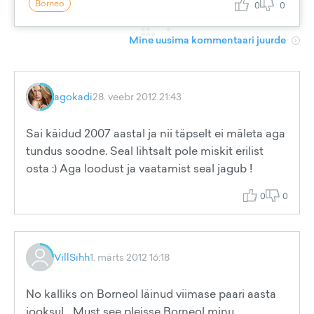
Borneo
0
0
Mine uusima kommentaari juurde
agokadi
28. veebr 2012 21:43
Sai käidud 2007 aastal ja nii täpselt ei mäleta aga
tundus soodne. Seal lihtsalt pole miskit erilist
osta :) Aga loodust ja vaatamist seal jagub !
0
0
VillSihh
1. märts 2012 16:18
No kalliks on Borneol läinud viimase paari aasta
jooksul... Must see pleisse Borneol minu