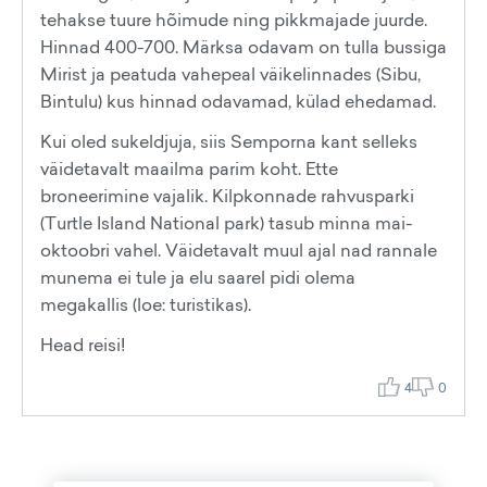
tehakse tuure hõimude ning pikkmajade juurde.
Hinnad 400-700. Märksa odavam on tulla bussiga
Mirist ja peatuda vahepeal väikelinnades (Sibu,
Bintulu) kus hinnad odavamad, külad ehedamad.
Kui oled sukeldjuja, siis Semporna kant selleks
väidetavalt maailma parim koht. Ette
broneerimine vajalik. Kilpkonnade rahvusparki
(Turtle Island National park) tasub minna mai-
oktoobri vahel. Väidetavalt muul ajal nad rannale
munema ei tule ja elu saarel pidi olema
megakallis (loe: turistikas).
Head reisi!
4
0