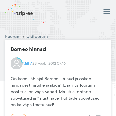
Foorum
/
Üldfoorum
Borneo hinnad
Milly1
28. veebr 2012 07:16
On keegi lähiajal Borneol käinud ja oskab
hindadest natuke rääkida? Enamus foorumi
postitusi on väga vanad. Majutuskohtade
soovitused ja "must have" kohtade soovitused
on ka väga teretulnud!