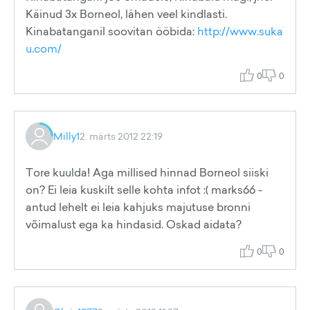
Käinud 3x Borneol, lähen veel kindlasti.
Kinabatanganil soovitan ööbida:
http://www.suka
u.com/
0
0
Milly1
2. märts 2012 22:19
Tore kuulda! Aga millised hinnad Borneol siiski
on? Ei leia kuskilt selle kohta infot :( marks66 -
antud lehelt ei leia kahjuks majutuse bronni
võimalust ega ka hindasid. Oskad aidata?
0
0