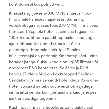
koht Borneol kus polnud wifit.
Kinabatangi jõe reis- 330 MYR. 2 päeva ,1 öö-
hind ühele kaheses majakeses. Sama trip
voodikohaga neljases toas 270 MYR. Hinna sees:
trantsport Sepiloki hotellist sinna ja tagasi – ca
100 km ots, õhtune paaditripp päikeseloojangu
ajal + õhtusöök+ öömatk+ päiksetõusu
paaditripp+ hommikusöök. Igal Sepiloki
külalistemajal on partnerid Kinabatagi jõetuuride
korraldajatega. Sukau kandis on ligi 35 lihtsat või
nooblimat B&B kohta otse jõe ääres ja Biliti
kandis 27. Neil kõigil on kokkulepped Sepiloki,
Sandakani jm sealse kandi hotellidega. Küsi oma
hotellist-,saad näiteks suure reisikoti asjadega
sinna jätta seniks kuni jõetuuril ära käid ja ei pea
ise transpordiga tegelema.
Kuchingst (linnas ja hotellides palju pakkujaid)