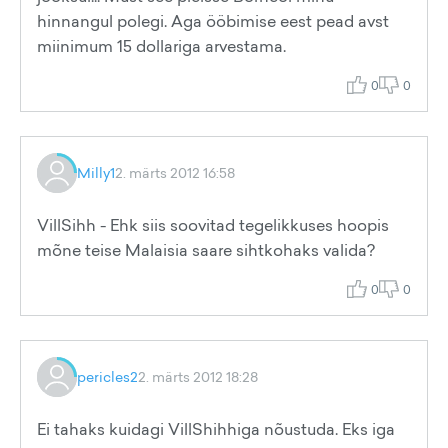
hinnangul polegi. Aga ööbimise eest pead avst
miinimum 15 dollariga arvestama.
0
0
Milly1
2. märts 2012 16:58
VillSihh - Ehk siis soovitad tegelikkuses hoopis
mõne teise Malaisia saare sihtkohaks valida?
0
0
pericles2
2. märts 2012 18:28
Ei tahaks kuidagi VillShihhiga nõustuda. Eks iga