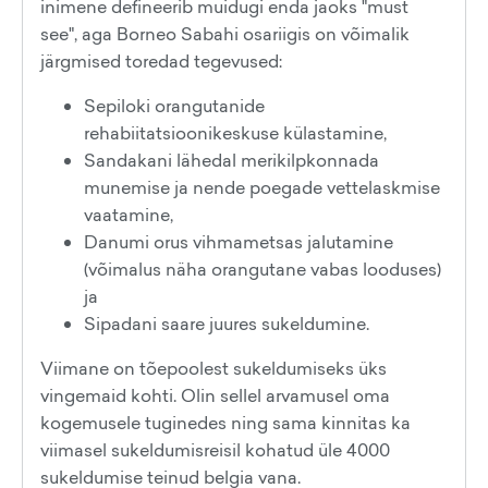
inimene defineerib muidugi enda jaoks "must
see", aga Borneo Sabahi osariigis on võimalik
järgmised toredad tegevused:
Sepiloki orangutanide
rehabiitatsioonikeskuse külastamine,
Sandakani lähedal merikilpkonnada
munemise ja nende poegade vettelaskmise
vaatamine,
Danumi orus vihmametsas jalutamine
(võimalus näha orangutane vabas looduses)
ja
Sipadani saare juures sukeldumine.
Viimane on tõepoolest sukeldumiseks üks
vingemaid kohti. Olin sellel arvamusel oma
kogemusele tuginedes ning sama kinnitas ka
viimasel sukeldumisreisil kohatud üle 4000
sukeldumise teinud belgia vana.