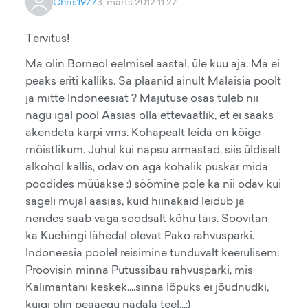
Chris1977
3. märts 2012 11:27
Tervitus!
Ma olin Borneol eelmisel aastal, üle kuu aja. Ma ei
peaks eriti kalliks. Sa plaanid ainult Malaisia poolt
ja mitte Indoneesiat ? Majutuse osas tuleb nii
nagu igal pool Aasias olla ettevaatlik, et ei saaks
akendeta karpi vms. Kohapealt leida on kõige
mõistlikum. Juhul kui napsu armastad, siis üldiselt
alkohol kallis, odav on aga kohalik puskar mida
poodides müüakse :) söömine pole ka nii odav kui
sageli mujal aasias, kuid hiinakaid leidub ja
nendes saab väga soodsalt kõhu täis. Soovitan
ka Kuchingi lähedal olevat Pako rahvusparki.
Indoneesia poolel reisimine tunduvalt keerulisem.
Proovisin minna Putussibau rahvusparki, mis
Kalimantani keskek....sinna lõpuks ei jõudnudki,
kuigi olin peaaegu nädala teel...:)