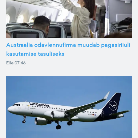
Austraalia odavlennufirma muudab pagasiriiuli
kasutamise tasuliseks
Eile 07:46