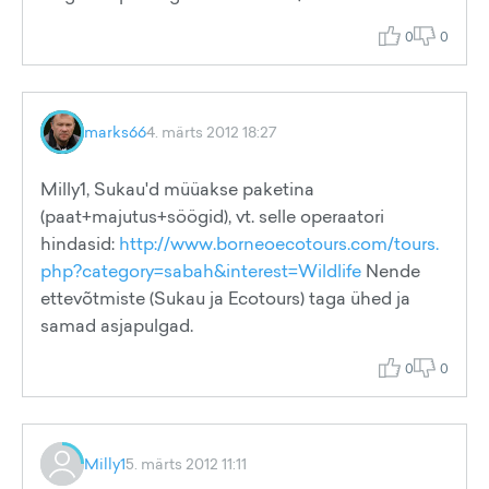
0
0
marks66
4. märts 2012 18:27
Milly1, Sukau'd müüakse paketina
(paat+majutus+söögid), vt. selle operaatori
hindasid:
http://www.borneoecotours.com/tours.
php?category=sabah&interest=Wildlife
Nende
ettevõtmiste (Sukau ja Ecotours) taga ühed ja
samad asjapulgad.
0
0
Milly1
5. märts 2012 11:11