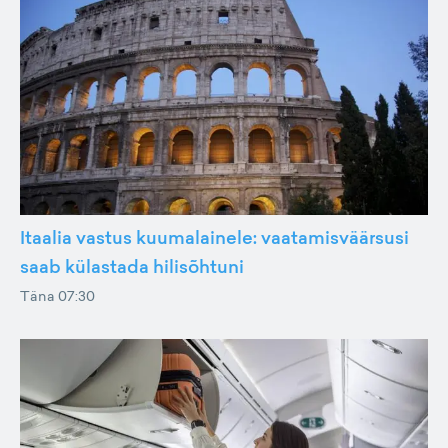
Itaalia vastus kuumalainele: vaatamisväärsusi
saab külastada hilisõhtuni
Täna 07:30