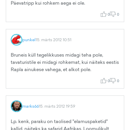
Päevatripp kui rohkem aega ei ole.
0
0
punkel
15. märts 2012 10:51
Bruneis küll tegelikkuses midagi teha pole,
tavaturistile ei midagi rohkemat, kui näiteks eestis
Rapla ainukese vahega, et alkot pole.
0
0
marks66
15. märts 2012 19:59
Lp. kenk, paraku on taolised "elamuspaketid"
kallid, näiteks ka safarid Aafrikas. Loomulikult