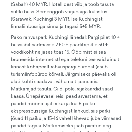
(Sabah) 40 MYR. Hotellidest viib ja toob tasuta
suffle buss. Semenggoh varjupaiga külastus
(Sarawak, Kuching) 3 MYR. Ise Kuchingist
linnaliinbussiga sinna ja tagasi 5+5 MYR.
Pako rahvuspark Kuchingi lähedal: Pargi pilet 10 +
bussisõit sadmasse 2.50 + paaditrip 4le 50 +
voodikoht neljases toas 15. Ööbimist ei saa
broneerida internetist! ega telefoni teelvaid ainult
linnast kohapealt rahvuspargi büroost (asub
turismiinfobüroo kõrval). Järgmiseks päevaks oli
alati kohti saadaval, vähemalt jaanuaris.
Matkarajad tasuta. Giidi pole, rajakaardid saad
kaasa. Ühepäevasel reisi pead arvestama, et
paadid mõõna ajal ei käi ja kui 8 paiku
ekspressbussiga Kuchingist lahkud, siis parki
jõuad 11 paiku ja 15-16 vahel lähevad juba viimased
paadid tagasi. Matkamiseks jääb piiratud aeg-