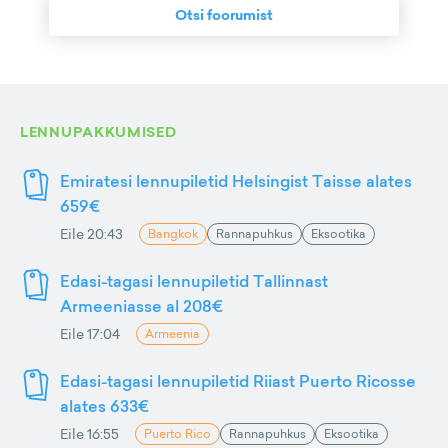
Otsi foorumist
LENNUPAKKUMISED
Emiratesi lennupiletid Helsingist Taisse alates
659€
Eile 20:43
Bangkok
Rannapuhkus
Eksootika
Edasi-tagasi lennupiletid Tallinnast
Armeeniasse al 208€
Eile 17:04
Armeenia
Edasi-tagasi lennupiletid Riiast Puerto Ricosse
alates 633€
Eile 16:55
Puerto Rico
Rannapuhkus
Eksootika