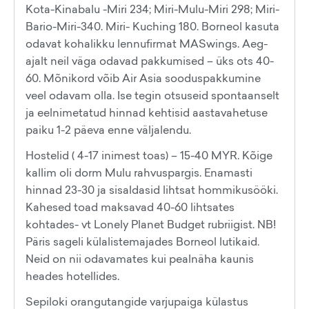
Kota-Kinabalu -Miri 234; Miri-Mulu-Miri 298; Miri-
Bario-Miri-340. Miri- Kuching 180. Borneol kasuta
odavat kohalikku lennufirmat MASwings. Aeg-
ajalt neil väga odavad pakkumised – üks ots 40-
60. Mõnikord võib Air Asia sooduspakkumine
veel odavam olla. Ise tegin otsuseid spontaanselt
ja eelnimetatud hinnad kehtisid aastavahetuse
paiku 1-2 päeva enne väljalendu.
Hostelid ( 4-17 inimest toas) – 15-40 MYR. Kõige
kallim oli dorm Mulu rahvuspargis. Enamasti
hinnad 23-30 ja sisaldasid lihtsat hommikusööki.
Kahesed toad maksavad 40-60 lihtsates
kohtades- vt Lonely Planet Budget rubriigist. NB!
Päris sageli külalistemajades Borneol lutikaid.
Neid on nii odavamates kui pealnäha kaunis
heades hotellides.
Sepiloki orangutangide varjupaiga külastus