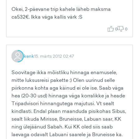
Okei, 2-päevane trip kahele läheb maksma
ca532€. Ikka väga kallis värk :S
0
0
kenk
15. märts 2012 02:47
Soovitage ikka mõistliku hinnaga enamusele,
mitte luksusreisi pakette :) Olen uurinud selle
piirkonna kohta aga käinud ei ole ise. Saab väga
hea (20-30 usd) hinnaga väga korralikke ja heade
Tripadvisori hinnangutega majutusi. Vt sealt
kindlasti. Endal plaan maanduda pisikohas Sibus,
sealt liikuda Mirisse, Bruneisse, Labuan saar, KK
ning ülejäänud Sabah. Kui KK oled siis saab
laevaga odavalt Labuani saarele ja Bruneisse ka.