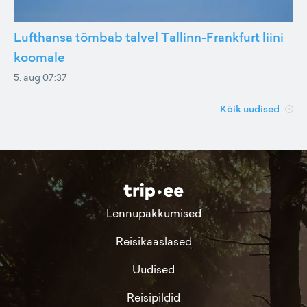
Lufthansa tõmbab talvel Tallinn-Frankfurt liini
koomale
5. aug 07:37
Kõik uudised
Lennupakkumised
Reisikaaslased
Uudised
Reisipildid