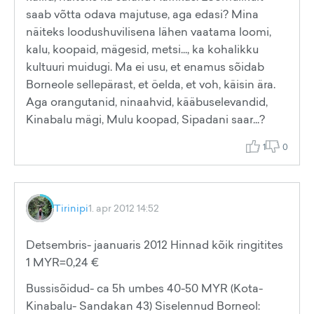
saab võtta odava majutuse, aga edasi? Mina
näiteks loodushuvilisena lähen vaatama loomi,
kalu, koopaid, mägesid, metsi..., ka kohalikku
kultuuri muidugi. Ma ei usu, et enamus sõidab
Borneole sellepärast, et öelda, et voh, käisin ära.
Aga orangutanid, ninaahvid, kääbuselevandid,
Kinabalu mägi, Mulu koopad, Sipadani saar...?
1
0
Tirinipi
1. apr 2012 14:52
Detsembris- jaanuaris 2012 Hinnad kõik ringitites
1 MYR=0,24 €
Bussisõidud- ca 5h umbes 40-50 MYR (Kota-
Kinabalu- Sandakan 43) Siselennud Borneol: