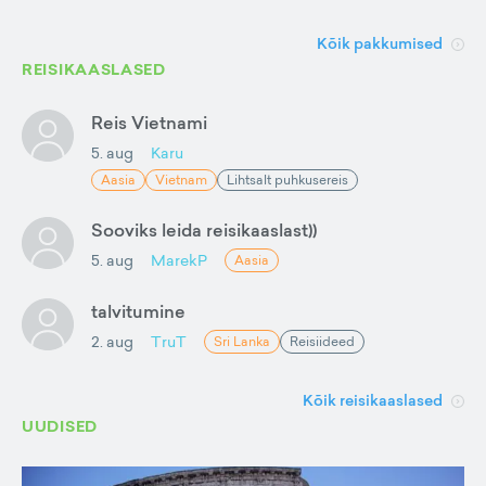
Kõik pakkumised
REISIKAASLASED
Reis Vietnami
5. aug
Karu
Aasia
Vietnam
Lihtsalt puhkusereis
Sooviks leida reisikaaslast))
5. aug
MarekP
Aasia
talvitumine
2. aug
TruT
Sri Lanka
Reisiideed
Kõik reisikaaslased
UUDISED