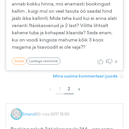
annab kokku hinna, mis enamasti bookingust
kallim , kuigi mul on veel tasuta öö saada( hind
jääb ikka kallim!). Mida teha kuid kui ei anna alati
varianti 1täiskasvanud ja 2 last? Võtta lihtsalt
kahene tuba ja kohapeal klaarida? Seda enam,
kui on voodi kingsize mahume kõik 3 koos
magama ja lisavoodit ei ole vaja??
Iisrael
Lastega reisimine
1
0
Mine uusima kommentaari juurde
‹
›
1
2
Emand
20. nov 2017 15:50