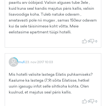
paaritu arv ööbijaid. Valisin alguses tube 3ele ,
kuid kuna seal kandis majutus päris kallis, valisin
lisavoodiga koha. Tuleb natuke odavam ,
arvatavasti pole nii mugav , samas 150eur odavam
kui 6a sele täisinimese koht võtta. Meie
eelistasime apartment tüüpi hotelli.
0
0
mufi
23. nov 2017 10:03
Mis hotelli valisite lastega Eilatis puhkamiseks?
Kaalume ka lastega (7,9) sõita Eilatisse, hetkel
uurin igasugu infot selle sihtkoha kohta. Olen
kuulnud, et majutus seal päris kallis.
0
0