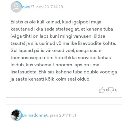
qwe
27. nov 2017 14:28
Eilatis ei ole küll käinud, kuid igalpool mujal
kasutanud ikka seda strateegiat, et kahene tuba
(väga tihti on laps kuni mingi vanuseni üldse
tasuta) ja siis uurinud võimalike lisavoodite kohta.
Sul lapsed päris väikesed veel, seega suure
tõenäosusega mõni hotell ikka soovitud kohas
leidub, kus vähemalt noorem laps on ilma
lisatasudeta. Ehk siis kahene tuba double voodiga
ja saate kenasti kõik kolm seal oldud.
0
0
Brimadonna
8. jaan 2019 11:31