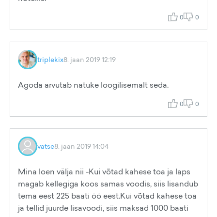
0
0
triplekix
8. jaan 2019 12:19
Agoda arvutab natuke loogilisemalt seda.
0
0
vatse
8. jaan 2019 14:04
Mina loen välja nii -Kui võtad kahese toa ja laps
magab kellegiga koos samas voodis, siis lisandub
tema eest 225 baati öö eest.Kui võtad kahese toa
ja tellid juurde lisavoodi, siis maksad 1000 baati