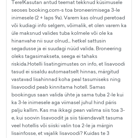
Tere!Kasutan antud teemat tekknud küsimusele
seoses booking.com-s toa broneerimisega 3-le
inimesele (2 + laps 9a). Varem kas olnud peretoad
või kudiagi info selgem, võimalik, et olen varem ka
üle maksnud valides tuba kolmele või ole ka
hinanvahe nii suur olnud... hetkel sattusin
segadusse ja ei suudagi nüüd valida. Broneering
oleks tagasimakseta, seega ei tahaks
riskida.Hotelli lisatingimustes on info, et lisavoodi
tasud ei sisaldu automaatselt hinnas, märgitud
vastavad lisahinnad koha peal tasumiseks ning
lisavoodid peab kinnitama hotell. Samas
bookingus saan valida ühte ja sama tuba 2-le kui
ka 3-le inimesele aga viimasel juhul hind päris
palju kallim. Kas ma ikkagi pean valima siis toa 3-
e, kui soovin lisavoodit ja siis täiendavalt tasuma
veel hotellis või siiski valin toa 2-le ja märgin
lisainfosse, et vajalik lisavoodi? Kuidas te 3