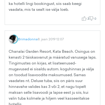
ka hotelli lingi bookingust, siis saab keegi
vaadata, mis ta sealt ise välja loeb.
2
0
Brimadonna
8. jaan 2019 12:07
Chanalai Garden Resort, Kata Beach. Osingus on
kenasti 2 täiskasvanut ja määratud vanusega laps.
Tingimustes on kirjas, et lisateenused-
mugavused ei sisaldu autom. koguhinnas ja välja
on toodud lisavoodite maksumused. Samas
vaadates nt. Deluxe tuba, siis on päris suur
hinnavahe valides kas 3 või 2, et nagu topelt
maksan selle lisavoodi ja lapse eest ju siis, kui
valin tuba kolmele ja hiljem veel kasseeritakse
hotellis.