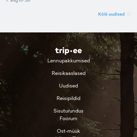
Kõik uudised
Lennupakkumised
Reisikaaslased
Uudised
Reisipildid
Sisuturundus
Foorum
Ost-müük