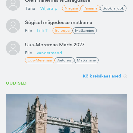
Olen minemas Nicaraguasse
Täna
Viljartrip
Niagara
Panama
Söök ja jook
Sügisel mägedesse matkama
Eile
Lilli T
Euroopa
Matkamine
Uus-Meremaa Märts 2027
Eile
vandermand
Uus-Meremaa
Autoreis
Matkamine
Kõik reisikaaslased
UUDISED