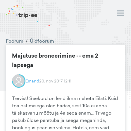
Foorum
/
Üldfoorum
Majutuse broneerimine -- ema 2
lapsega
Emand
20. nov 2017 12:11
Tervist! Seekord on lend ilma meheta Eilati. Kuid
toa ostimisega olen hädas, sest 10a ei anna
täiskasvanu mõõtu ja 4a seda enam... Trivago
pakub üldse peretuba ja seega megahinda,
bookingus pean ise valima. Hotels, com vaid