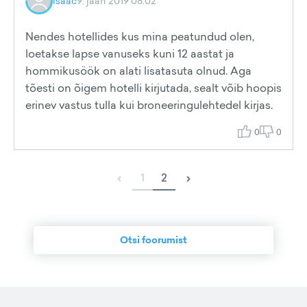
isaac
9. jaan 2019 08:02
Nendes hotellides kus mina peatundud olen,
loetakse lapse vanuseks kuni 12 aastat ja
hommikusöök on alati lisatasuta olnud. Aga
tõesti on õigem hotelli kirjutada, sealt võib hoopis
erinev vastus tulla kui broneeringulehtedel kirjas.
0
0
‹
›
1
2
Otsi foorumist