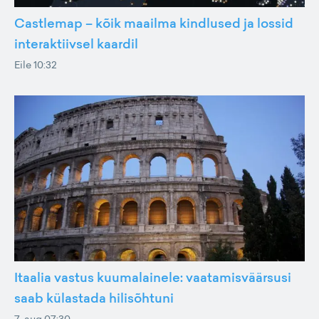
Castlemap – kõik maailma kindlused ja lossid
interaktiivsel kaardil
Eile 10:32
Itaalia vastus kuumalainele: vaatamisväärsusi
saab külastada hilisõhtuni
7. aug 07:30