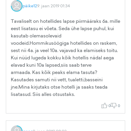
päike12
9. jaan 2019 01:34
Tavaliselt on hotellides lapse piirmääraks 6a. mille
eest lisatasu ei võeta. Seda ühe lapse puhul, kui
kasutab olemasolevaid
voodeid.Hommikusöögiga hotellides on raskem,
sest nii 4a. ja veel 10a. vajavad ka elamiseks toitu.
Kui nüüd lugeda kokku kõik hotellis nädal aega
elavad kuni 10a lapsed,siis saab terve
armaada. Kas kõik peaks elama tasuta?
Kasutades samuti nii vett, tualetti,basseini
jne.Mina kirjutaks otse hotelli ja saaks teada
lisatasud. Siis alles otsustaks.
0
0