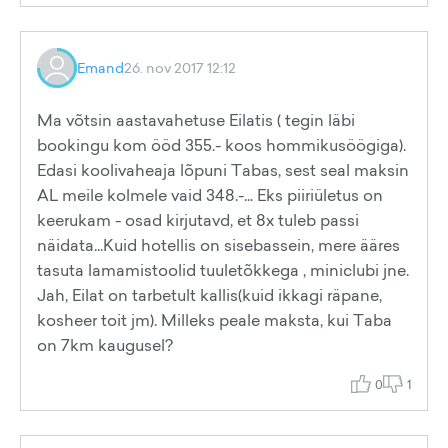
Emand
26. nov 2017 12:12
Ma võtsin aastavahetuse Eilatis ( tegin läbi
bookingu kom ööd 355.- koos hommikusöögiga).
Edasi koolivaheaja lõpuni Tabas, sest seal maksin
AL meile kolmele vaid 348.-... Eks piiriületus on
keerukam - osad kirjutavd, et 8x tuleb passi
näidata...Kuid hotellis on sisebassein, mere ääres
tasuta lamamistoolid tuuletõkkega , miniclubi jne.
Jah, Eilat on tarbetult kallis(kuid ikkagi räpane,
kosheer toit jm). Milleks peale maksta, kui Taba
on 7km kaugusel?
0
1