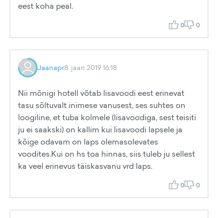
eest koha peal.
0
0
Jaanapr
8. jaan 2019 16:18
Nii mõnigi hotell võtab lisavoodi eest erinevat
tasu sõltuvalt inimese vanusest, ses suhtes on
loogiline, et tuba kolmele (lisavoodiga, sest teisiti
ju ei saakski) on kallim kui lisavoodi lapsele ja
kõige odavam on laps olemasolevates
voodites.Kui on hs toa hinnas, siis tuleb ju sellest
ka veel erinevus täiskasvanu vrd laps.
0
0