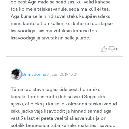
öö eest.Aga mida sa saad siis, kui valid kahese
toa kolmele täiskasvanule, seda ma küll ei tea.
Aga kuna selle hind suvalisteks kuupäevadeks
minu konto alt on kallim, kui kahene tuba lapse
lisavoodiga, siis ma võtaksin kahese toa
lisavoodiga ja arvutaksin selle juurde.
1
0
Brimadonna
8. jaan 2019 15:21
Tänan abistava tagasiside eest, hommikul
korraks tõmbas mõtte lühisesse :) Segaseks
ajaski, et oleks ju ka selle kolmanda täiskasvanud
isiku jaoks vaja lisavoodit ja hinnad samad aga
vast 9a last ei peeta veel täiskasvanuks ja on
sobilik broneerida tuba kahele, makstes lisavoodi