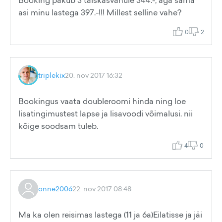
Booking pakub 3 täiskasvanule 344.-, aga sama
asi minu lastega 397.-!!! Millest selline vahe?
0
2
triplekix
20. nov 2017 16:32
Bookingus vaata doubleroomi hinda ning loe
lisatingimustest lapse ja lisavoodi võimalusi. nii
kõige soodsam tuleb.
4
0
onne2006
22. nov 2017 08:48
Ma ka olen reisimas lastega (11 ja 6a)Eilatisse ja jäi