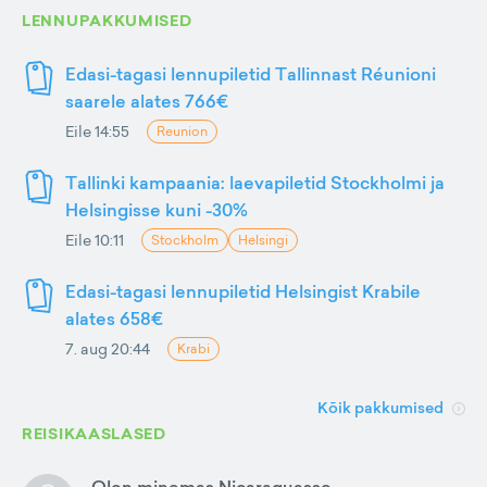
LENNUPAKKUMISED
Edasi-tagasi lennupiletid Tallinnast Réunioni
saarele alates 766€
Eile 14:55
Reunion
Tallinki kampaania: laevapiletid Stockholmi ja
Helsingisse kuni -30%
Eile 10:11
Stockholm
Helsingi
Edasi-tagasi lennupiletid Helsingist Krabile
alates 658€
7. aug 20:44
Krabi
Kõik pakkumised
REISIKAASLASED