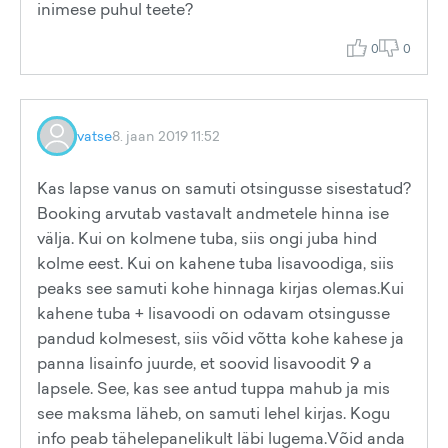
inimese puhul teete?
0
0
vatse
8. jaan 2019 11:52
Kas lapse vanus on samuti otsingusse sisestatud?
Booking arvutab vastavalt andmetele hinna ise
välja. Kui on kolmene tuba, siis ongi juba hind
kolme eest. Kui on kahene tuba lisavoodiga, siis
peaks see samuti kohe hinnaga kirjas olemas.Kui
kahene tuba + lisavoodi on odavam otsingusse
pandud kolmesest, siis võid võtta kohe kahese ja
panna lisainfo juurde, et soovid lisavoodit 9 a
lapsele. See, kas see antud tuppa mahub ja mis
see maksma läheb, on samuti lehel kirjas. Kogu
info peab tähelepanelikult läbi lugema.Võid anda