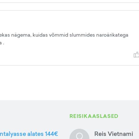
 telekas nägema, kuidas võmmid slummides naroärikatega
 .
REISIKAASLASED
ntalyasse alates 144€
Reis Vietnami