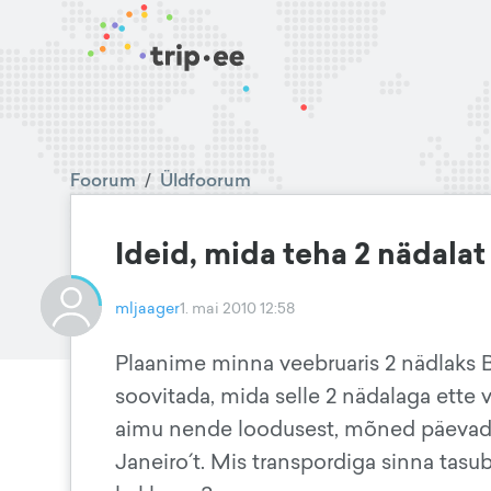
Foorum
/
Üldfoorum
Ideid, mida teha 2 nädalat
mljaager
1. mai 2010 12:58
Plaanime minna veebruaris 2 nädlaks B
soovitada, mida selle 2 nädalaga ette v
aimu nende loodusest, mõned päevad 
Janeiro´t. Mis transpordiga sinna tasu