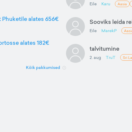
Eile
Karu
Aasia
t Phuketile alates 656€
Sooviks leida rei
Eile
MarekP
Aasi
ortosse alates 182€
talvitumine
2. aug
TruT
Sri L
Kõik pakkumised