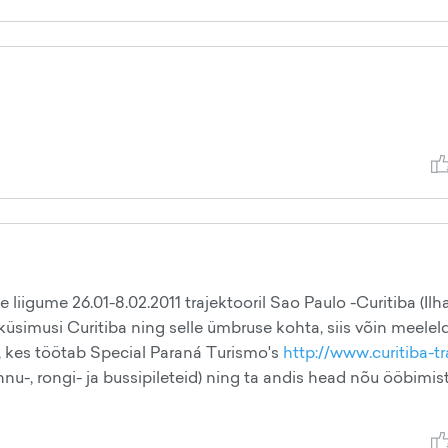
e liigume 26.01-8.02.2011 trajektooril Sao Paulo -Curitiba (Ilh
n küsimusi Curitiba ning selle ümbruse kohta, siis võin meeleld
, kes töötab Special Paraná Turismo's
http://www.curitiba-tr
ennu-, rongi- ja bussipileteid) ning ta andis head nõu ööbimis