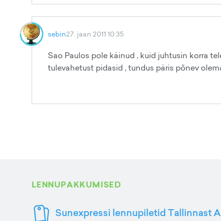
sebin
27. jaan 2011 10:35
Sao Paulos pole käinud , kuid juhtusin korra
tulevahetust pidasid , tundus päris põnev olema
LENNUPAKKUMISED
Sunexpressi lennupiletid Tallinnast A