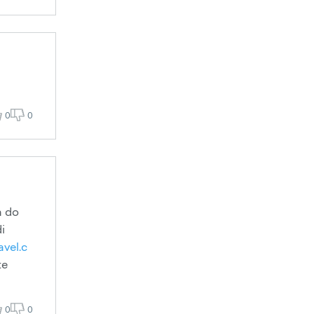
0
0
a do
i
avel.c
te
0
0