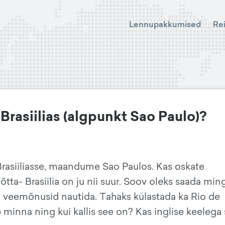
Lennupakkumised
Re
 Brasiilias (algpunkt Sao Paulo)?
rasiiliasse, maandume Sao Paulos. Kas oskate
õtta- Brasiilia on ju nii suur. Soov oleks saada ming
veemõnusid nautida. Tahaks külastada ka Rio de
b minna ning kui kallis see on? Kas inglise keelega