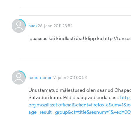
huck
26. jaan 2011 23:54
Iguassus käi kindlasti ära! klipp ka:http://toru
reine-rainer
27. jaan 2011 00:53
Unustamatud mälestused olen saanud Chapada D
Salvadori kanti. Pildid räägivad enda eest.
http
org.mozilla:et:official&client=firefox-a&
age_result_group&ct=title&resnum=1&ved