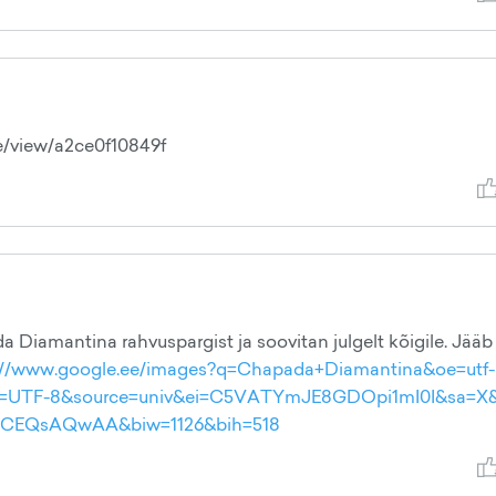
.ee/view/a2ce0f10849f
iamantina rahvuspargist ja soovitan julgelt kõigile. Jääb
://www.google.ee/images?q=Chapada+Diamantina&oe=utf-
um=1&ie=UTF-8&source=univ&ei=C5VATYmJE8GDOpi1mI0I&sa=X
=0CCEQsAQwAA&biw=1126&bih=518