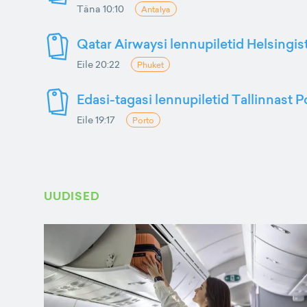
Täna 10:10
Antalya
Qatar Airwaysi lennupiletid Helsingis
Eile 20:22
Phuket
Edasi-tagasi lennupiletid Tallinnast P
Eile 19:17
Porto
UUDISED