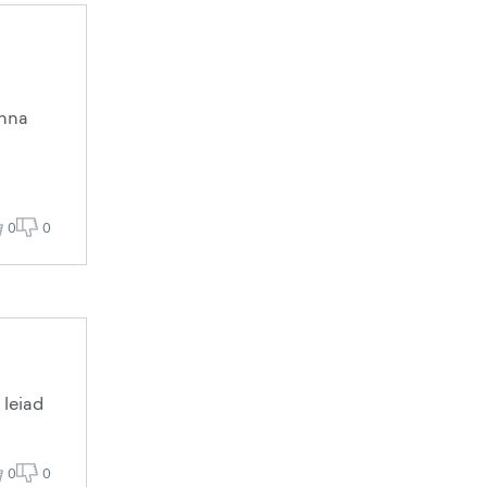
inna
0
0
 leiad
0
0