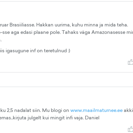
bruar Brasiiliasse. Hakkan uurima, kuhu minna ja mida teha.
Rio-sse aga edasi plaane pole. Tahaks väga Amazonasesse m
.
is igasugune inf on teretulnud :)
kku 2,5 nadalat siin. Mu blogi on
www.maailmaturnee.ee
akki
as..kirjuta julgelt kui mingit infi vaja. Daniel