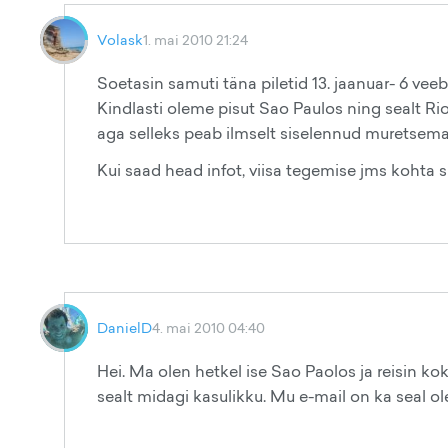
Volask
1. mai 2010 21:24
Soetasin samuti täna piletid 13. jaanuar- 6 vee
Kindlasti oleme pisut Sao Paulos ning sealt 
aga selleks peab ilmselt siselennud muretsema
Kui saad head infot, viisa tegemise jms kohta si
DanielD
4. mai 2010 04:40
Hei. Ma olen hetkel ise Sao Paolos ja reisin ko
sealt midagi kasulikku. Mu e-mail on ka seal olem