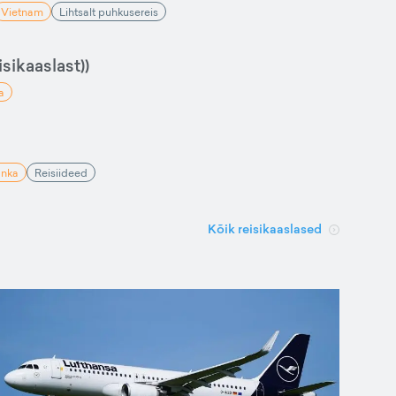
Vietnam
Lihtsalt puhkusereis
sikaaslast))
a
anka
Reisiideed
Kõik reisikaaslased