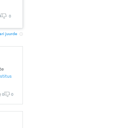
0
0
ri juurde
te
stitus
0
0