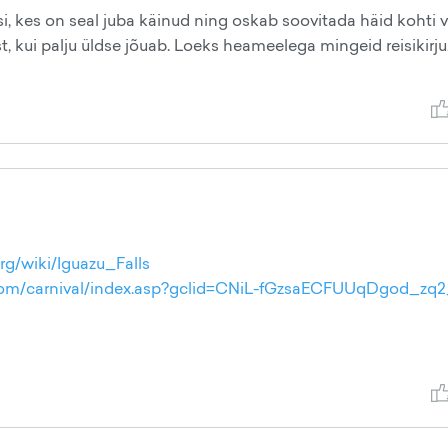
i, kes on seal juba käinud ning oskab soovitada häid kohti v
t, kui palju üldse jõuab. Loeks heameelega mingeid reisikirju
org/wiki/Iguazu_Falls
s.com/carnival/index.asp?gclid=CNiL-fGzsaECFUUqDgod_zq