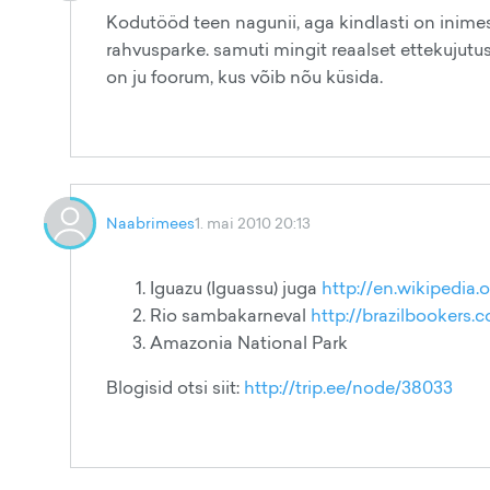
Kodutööd teen nagunii, aga kindlasti on inimes
rahvusparke. samuti mingit reaalset ettekujutus
on ju foorum, kus võib nõu küsida.
Naabrimees
1. mai 2010 20:13
Iguazu (Iguassu) juga
http://en.wikipedia.
Rio sambakarneval
http://brazilbooker
Amazonia National Park
Blogisid otsi siit:
http://trip.ee/node/38033