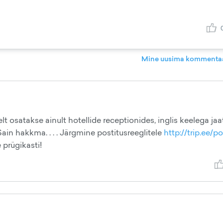
Mine uusima kommentaa
elt osatakse ainult hotellide receptionides, inglis keelega jaa
 Sain hakkma. . . . Järgmine postitusreeglitele
http://trip.ee/po
 prügikasti!