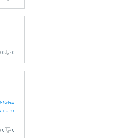
0
0
8&rls=
&oi=im
0
0