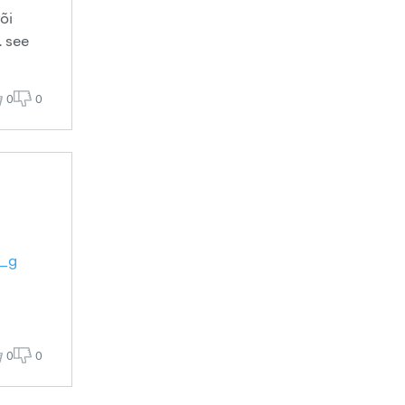
õi
. see
0
0
2_g
0
0