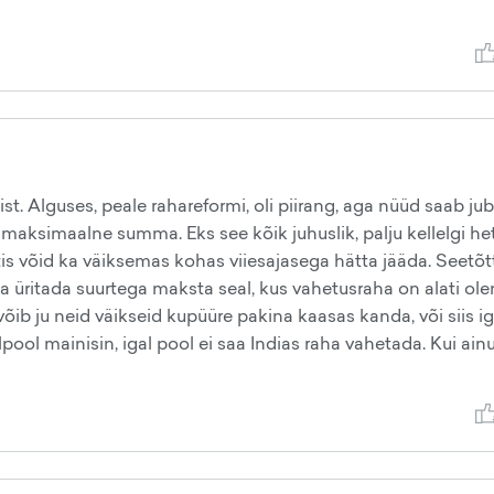
 Alguses, peale rahareformi, oli piirang, aga nüüd saab ju
aksimaalne summa. Eks see kõik juhuslik, palju kellelgi he
is võid ka väiksemas kohas viiesajasega hätta jääda. Seetõt
ja üritada suurtega maksta seal, kus vahetusraha on alati ol
 võib ju neid väikseid kupüüre pakina kaasas kanda, või siis i
ol mainisin, igal pool ei saa Indias raha vahetada. Kui ainu