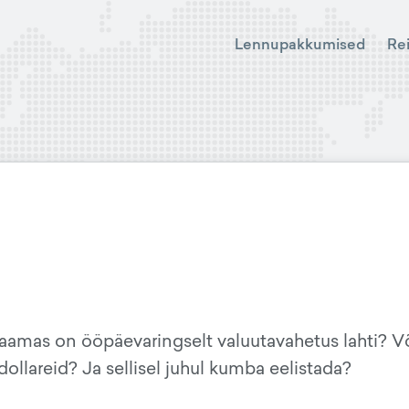
Lennupakkumised
Re
aamas on ööpäevaringselt valuutavahetus lahti? V
ollareid? Ja sellisel juhul kumba eelistada?