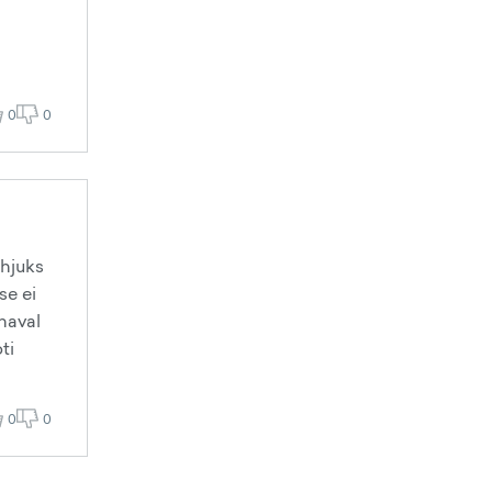
0
0
ahjuks
se ei
naval
ti
0
0