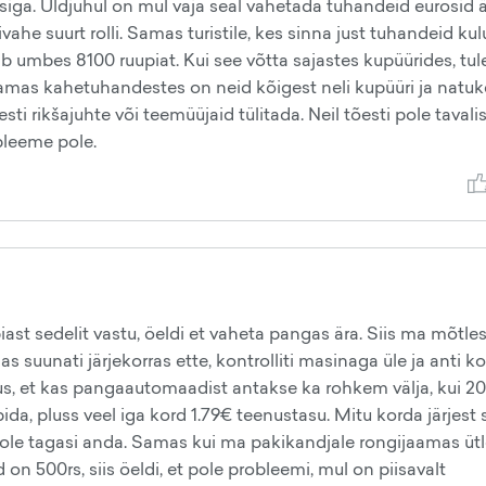
ursiga. Üldjuhul on mul vaja seal vahetada tuhandeid eurosid ä
vahe suurt rolli. Samas turistile, kes sinna just tuhandeid k
saab umbes 8100 ruupiat. Kui see võtta sajastes kupüürides, tul
Samas kahetuhandestes on neid kõigest neli kupüüri ja natuk
i rikšajuhte või teemüüjaid tülitada. Neil tõesti pole tavalis
obleeme pole.
iast sedelit vastu, öeldi et vaheta pangas ära. Siis ma mõtle
 suunati järjekorras ette, kontrolliti masinaga üle ja anti k
imus, et kas pangaautomaadist antakse ka rohkem välja, kui 2
a, pluss veel iga kord 1.79€ teenustasu. Mitu korda järjest s
t pole tagasi anda. Samas kui ma pakikandjale rongijaamas ütl
on 500rs, siis öeldi, et pole probleemi, mul on piisavalt