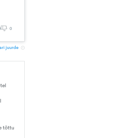
0
0
ri juurde
tel
l
e tõttu