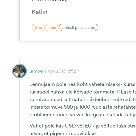
Kätlin
Goa
India
Lihtsalt puhkusereis
urmoo
11. nov 2016 18:52
Lennujaam pole hea koht vahetamiseks- kurss o
turistidel nahka üle kõrvade tõmmata :P Lase 
toimivad need laitmatult nii deebet- kui krediit
Indias toimuva 500 ja 1000 ruupiaste rahatäht
probleeme- need võivad kergesti osutuda tühjak
Vahet pole kas USD või EUR ja sõltub taksistis
arvan, et pigemini soovitakse.