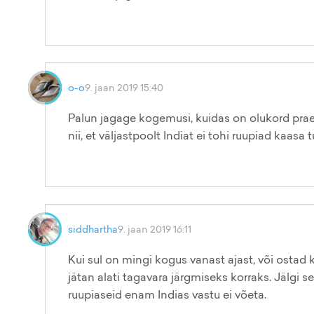
o-o
9. jaan 2019 15:40
Palun jagage kogemusi, kuidas on olukord prae
nii, et väljastpoolt Indiat ei tohi ruupiad kaasa 
siddhartha
9. jaan 2019 16:11
Kui sul on mingi kogus vanast ajast, või ostad ke
jätan alati tagavara järgmiseks korraks. Jälgi 
ruupiaseid enam Indias vastu ei võeta.