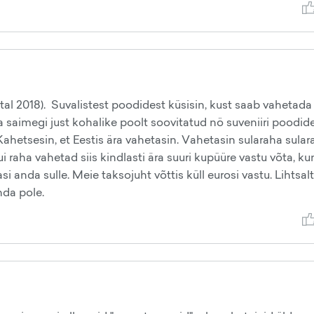
tal 2018). Suvalistest poodidest küsisin, kust saab vahetada
saimegi just kohalike poolt soovitatud nö suveniiri poodide
 Kahetsesin, et Eestis ära vahetasin. Vahetasin sularaha sula
i raha vahetad siis kindlasti ära suuri kupüüre vastu võta, ku
 anda sulle. Meie taksojuht võttis küll eurosi vastu. Lihtsalt
nda pole.