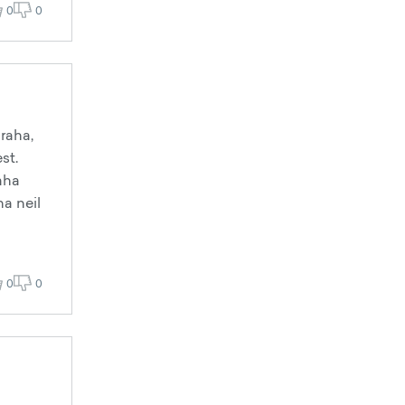
0
0
 raha,
st.
raha
na neil
0
0