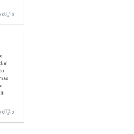
0
0
ba
tkel
tu
emas
ga
lt
0
0