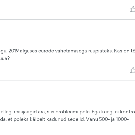
gu, 2019 alguses eurode vahetamisega ruupiateks. Kas on tõ
tuua?
llegi reisijäägid ära, siis probleemi pole. Ega keegi ei kontro
seda, et poleks käibelt kadunud sedelid. Vanu 500- ja 1000-