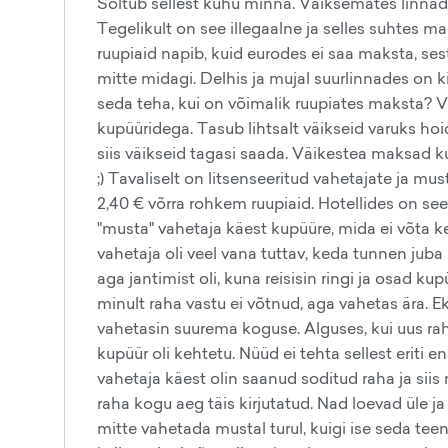
Sõltub sellest kuhu minna. Väiksemates linnade
Tegelikult on see illegaalne ja selles suhtes ma
ruupiaid napib, kuid eurodes ei saa maksta, ses
mitte midagi. Delhis ja mujal suurlinnades on k
seda teha, kui on võimalik ruupiates maksta? Va
kupüüridega. Tasub lihtsalt väikseid varuks hoi
siis väikseid tagasi saada. Väikestea maksad k
;) Tavaliselt on litsenseeritud vahetajate ja mus
2,40 € võrra rohkem ruupiaid. Hotellides on see
"musta" vahetaja käest kupüüre, mida ei võta k
vahetaja oli veel vana tuttav, keda tunnen juba
aga jantimist oli, kuna reisisin ringi ja osad kup
minult raha vastu ei võtnud, aga vahetas ära. E
vahetasin suurema koguse. Alguses, kui uus raha t
kupüür oli kehtetu. Nüüd ei tehta sellest eriti
vahetaja käest olin saanud soditud raha ja siis
raha kogu aeg täis kirjutatud. Nad loevad üle 
mitte vahetada mustal turul, kuigi ise seda tee