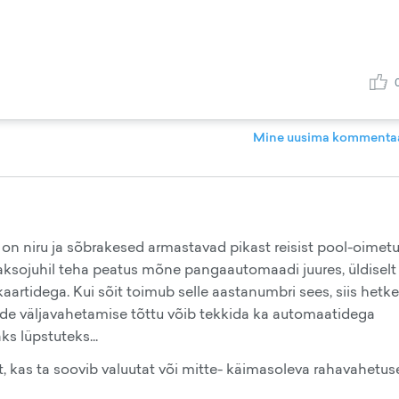
Mine uusima kommentaa
n niru ja sõbrakesed armastavad pikast reisist pool-oimetu
taksojuhil teha peatus mõne pangaautomaadi juures, üldiselt
kaartidega. Kui sõit toimub selle aastanumbri sees, siis hetke
ede väljavahetamise tõttu võib tekkida ka automaatidega
s lüpstuteks...
t, kas ta soovib valuutat või mitte- käimasoleva rahavahetus