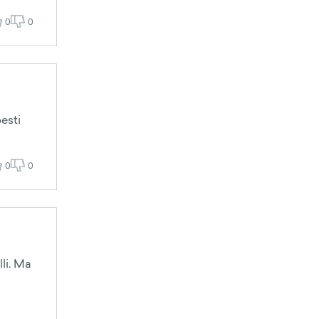
0
0
esti
0
0
lli. Ma