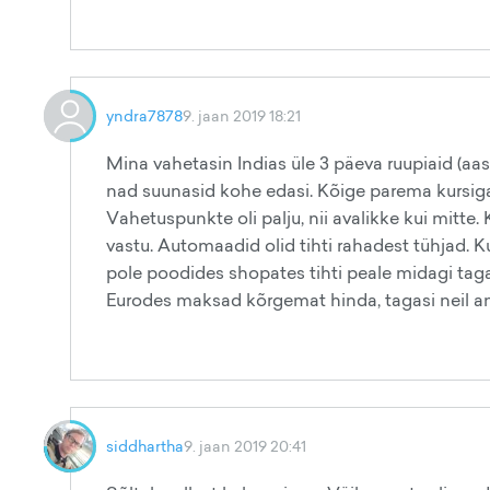
yndra7878
9. jaan 2019 18:21
Mina vahetasin Indias üle 3 päeva ruupiaid (aas
nad suunasid kohe edasi. Kõige parema kursiga 
Vahetuspunkte oli palju, nii avalikke kui mitte.
vastu. Automaadid olid tihti rahadest tühjad. Ku
pole poodides shopates tihti peale midagi tagasi
Eurodes maksad kõrgemat hinda, tagasi neil a
siddhartha
9. jaan 2019 20:41