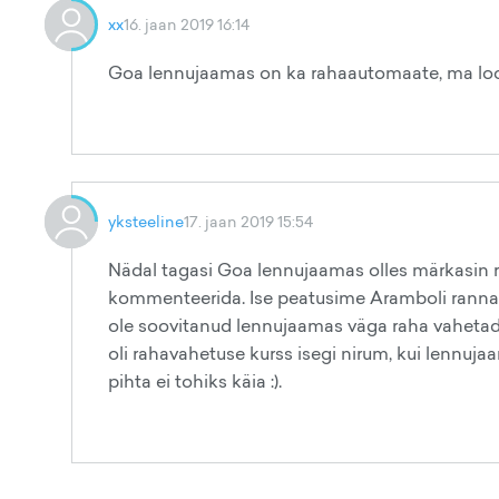
xx
16. jaan 2019 16:14
Goa lennujaamas on ka rahaautomaate, ma lood
yksteeline
17. jaan 2019 15:54
Nädal tagasi Goa lennujaamas olles märkasin 
kommenteerida. Ise peatusime Aramboli rannas j
ole soovitanud lennujaamas väga raha vahetada
oli rahavahetuse kurss isegi nirum, kui lennujaam
pihta ei tohiks käia :).