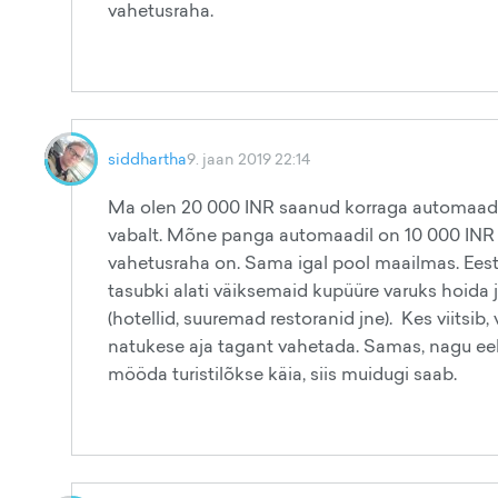
vahetusraha.
siddhartha
9. jaan 2019 22:14
Ma olen 20 000 INR saanud korraga automaadist.
vabalt. Mõne panga automaadil on 10 000 INR m
vahetusraha on. Sama igal pool maailmas. Eest
tasubki alati väiksemaid kupüüre varuks hoida 
(hotellid, suuremad restoranid jne). Kes viitsib,
natukese aja tagant vahetada. Samas, nagu eelpo
mööda turistilõkse käia, siis muidugi saab.