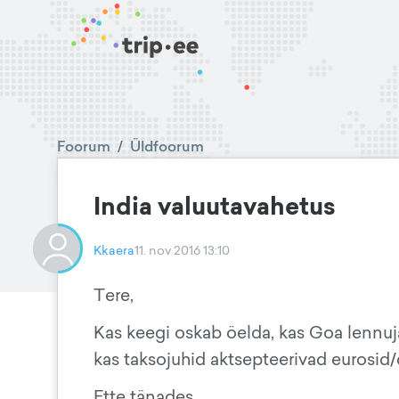
Foorum
/
Üldfoorum
India valuutavahetus
Kkaera
11. nov 2016 13:10
Tere,
Kas keegi oskab öelda, kas Goa lennuj
kas taksojuhid aktsepteerivad eurosid/d
Ette tänades,