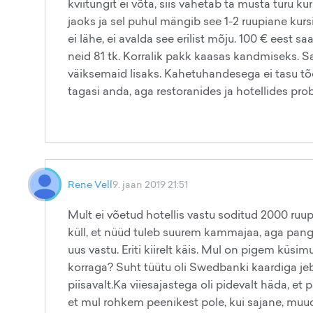
kviitungit ei võta, siis vahetab ta musta turu k
jaoks ja sel puhul mängib see 1-2 ruupiane kursi
ei lähe, ei avalda see erilist mõju. 100 € eest 
neid 81 tk. Korralik pakk kaasas kandmiseks. 
väiksemaid lisaks. Kahetuhandesega ei tasu tõest
tagasi anda, aga restoranides ja hotellides pr
Rene Vell
9. jaan 2019 21:51
Mult ei võetud hotellis vastu soditud 2000 ruup
küll, et nüüd tuleb suurem kammajaa, aga pangas
uus vastu. Eriti kiirelt käis. Mul on pigem küs
korraga? Suht tüütu oli Swedbanki kaardiga jebid
piisavalt.Ka viiesajastega oli pidevalt häda, e
et mul rohkem peenikest pole, kui sajane, muud 