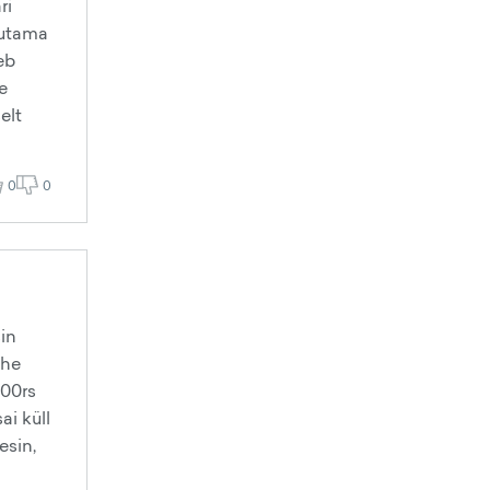
ri
ulutama
eb
e
elt
0
0
sin
ohe
000rs
ai küll
esin,