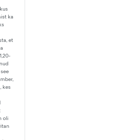
 kus
ist ka
ks
ta, et
ta
1,20-
anud
 see
ümber,
, kes
d
t
 oli
vitan