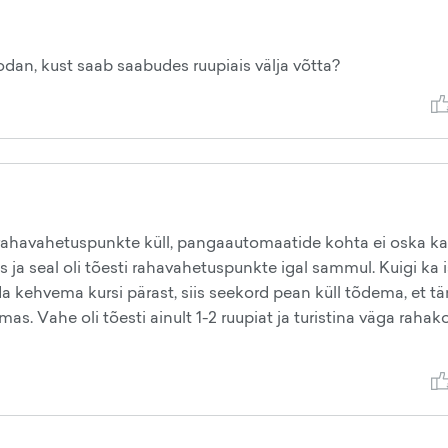
an, kust saab saabudes ruupiais välja võtta?
rahavahetuspunkte küll, pangaautomaatide kohta ei oska k
a seal oli tõesti rahavahetuspunkte igal sammul. Kuigi ka i
 kehvema kursi pärast, siis seekord pean küll tõdema, et tä
as. Vahe oli tõesti ainult 1-2 ruupiat ja turistina väga rahako