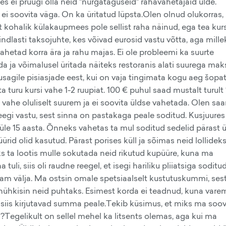
s ei pruugi olla neid "nurgataguseid" rahavahetajaid ülde.
 ei soovita väga. On ka üritatud lüpsta.Olen olnud olukorras,
t kohalik külakaupmees pole sellist raha näinud, ega tea kurs
indlasti taksojuhte, kes võivad eurosid vastu võtta, aga mille
hetad korra ära ja rahu majas. Ei ole probleemi ka suurte
da ja võimalusel üritada näiteks restoranis alati suurega maks
usagile pisiasjade eest, kui on vaja tingimata kogu aeg šopa
ta turu kursi vahe 1-2 ruupiat. 100 € puhul saad mustalt turult 
 vahe oluliselt suurem ja ei soovita üldse vahetada. Olen sa
eegi vastu, sest sinna on pastakaga peale soditud. Kusjuures
 üle 15 aasta. Õnneks vahetas ta mul soditud sedelid pärast 
üürid olid kasutud. Pärast porises küll ja sõimas neid lollideks
ks ta lootis mulle sokutada neid rikutud kupüüre, kuna ma
uli, siis oli raudne reegel, et isegi hariliku pliiatsiga soditu
 enam välja. Ma ostsin omale spetsiaalselt kustutuskummi, ses
 nühkisin neid puhtaks. Esimest korda ei teadnud, kuna varem
ja siis kirjutavad summa peale.Tekib küsimus, et miks ma soo
n?Tegelikult on sellel mehel ka litsents olemas, aga kui ma