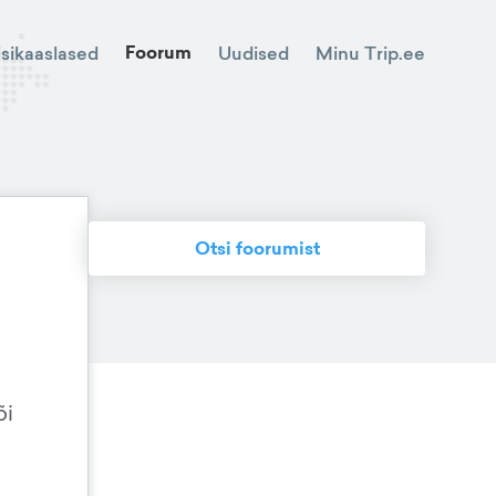
Foorum
Minu Trip.ee
isikaaslased
Uudised
Otsi foorumist
õi