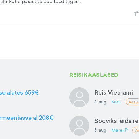
ala-kahe pärast tuldud teed tagasi.
REISIKAASLASED
sse alates 659€
Reis Vietnami
5. aug
Karu
Aasia
Armeeniasse al 208€
Sooviks leida rei
5. aug
MarekP
A