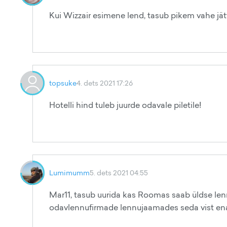
Kui Wizzair esimene lend, tasub pikem vahe jätta
topsuke
4. dets 2021 17:26
Hotelli hind tuleb juurde odavale piletile!
Lumimumm
5. dets 2021 04:55
Mar11, tasub uurida kas Roomas saab üldse le
odavlennufirmade lennujaamades seda vist enam