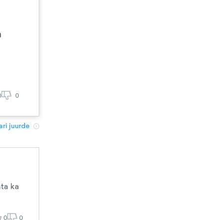
a
0
0
ri juurde
ta ka
0
0