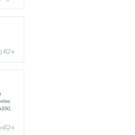
1
0
a
ostes
A330,
0
0