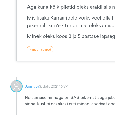
Aga kuna kõik piletid oleks eraldi siis mi
Mis lisaks Kanaaridele võiks veel olla 
pikemalt kui 6-7 tundi ja ei oleks ara
Minek oleks koos 3 ja 5 aastase lapse
Kanaari saared
Jaanapr
3. dets 2021 16:39
No sarnase hinnaga on SAS pikemat aega juba 
sinna, kust ei oskakski eriti midagi soodsat oo