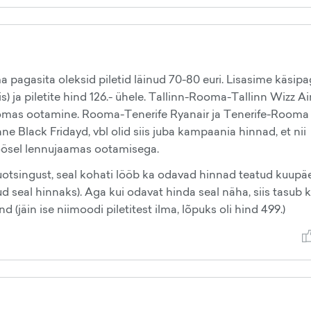
pagasita oleksid piletid läinud 70-80 euri. Lisasime käsipa
s) ja piletite hind 126.- ühele. Tallinn-Rooma-Tallinn Wizz Air
omas ootamine. Rooma-Tenerife Ryanair ja Tenerife-Rooma j
nne Black Fridayd, vbl olid siis juba kampaania hinnad, et nii
öösel lennujaamas ootamisega.
uotsingust, seal kohati lööb ka odavad hinnad teatud kuupä
ud seal hinnaks). Aga kui odavat hinda seal näha, siis tasub 
d (jäin ise niimoodi piletitest ilma, lõpuks oli hind 499.)