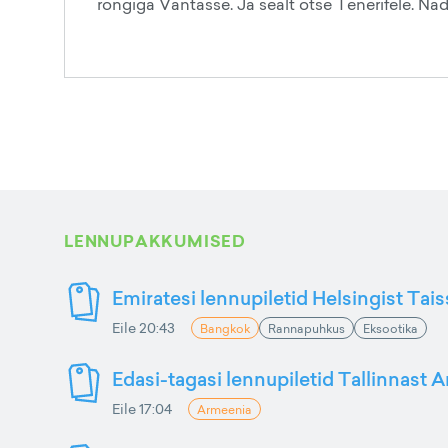
rongiga Vantasse. Ja sealt otse Tenerifele. Näd
LENNUPAKKUMISED
Emiratesi lennupiletid Helsingist Tai
Eile 20:43
Bangkok
Rannapuhkus
Eksootika
Edasi-tagasi lennupiletid Tallinnast 
Eile 17:04
Armeenia