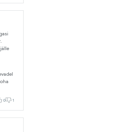
gasi
.
älle
evadel
koha
0
1