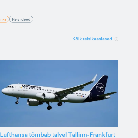
anka
Reisiideed
Kõik reisikaaslased
Lufthansa tõmbab talvel Tallinn-Frankfurt