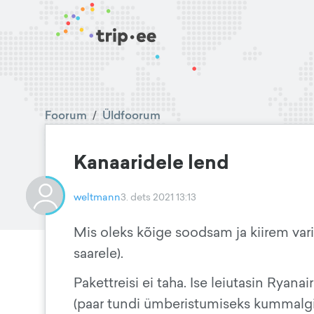
Foorum
/
Üldfoorum
Kanaaridele lend
weltmann
3. dets 2021 13:13
Mis oleks kõige soodsam ja kiirem vari
saarele).
Pakettreisi ei taha. Ise leiutasin Ryana
(paar tundi ümberistumiseks kummalgi