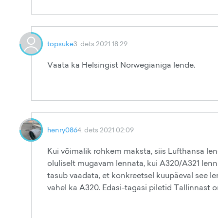
topsuke
3. dets 2021 18:29
Vaata ka Helsingist Norwegianiga lende.
henry086
4. dets 2021 02:09
Kui võimalik rohkem maksta, siis Lufthansa le
oluliselt mugavam lennata, kui A320/A321 lenn
tasub vaadata, et konkreetsel kuupäeval see len
vahel ka A320. Edasi-tagasi piletid Tallinnast