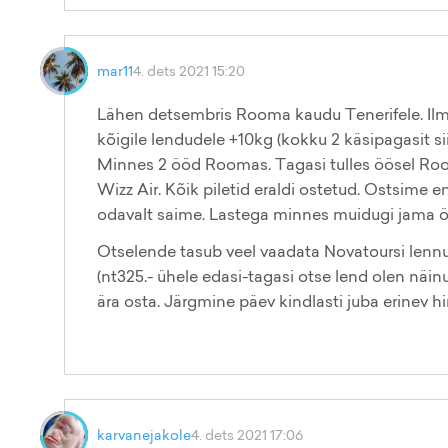
mar11
4. dets 2021 15:20
Lähen detsembris Rooma kaudu Tenerifele. Ilma 
kõigile lendudele +10kg (kokku 2 käsipagasit sii
Minnes 2 ööd Roomas. Tagasi tulles öösel Ro
Wizz Air. Kõik piletid eraldi ostetud. Ostsime e
odavalt saime. Lastega minnes muidugi jama 
Otselende tasub veel vaadata Novatoursi lenn
(nt325.- ühele edasi-tagasi otse lend olen näin
ära osta. Järgmine päev kindlasti juba erinev hin
karvanejakole
4. dets 2021 17:06