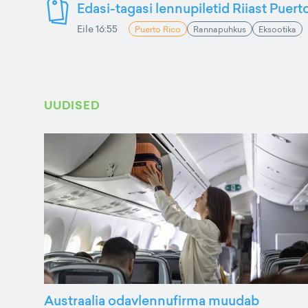
Edasi-tagasi lennupiletid Riiast Puer
Eile 16:55
Puerto Rico
Rannapuhkus
Eksootika
UUDISED
Austraalia odavlennufirma muudab