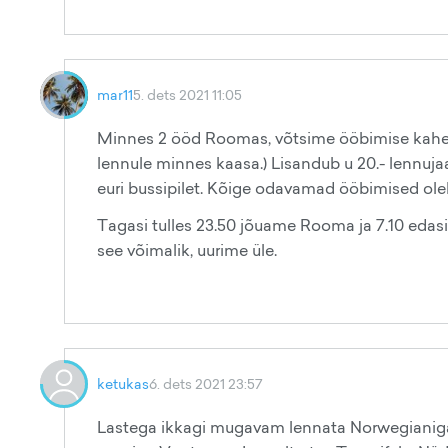
mar11
5. dets 2021 11:05
Minnes 2 ööd Roomas, võtsime ööbimise kahep
lennule minnes kaasa.) Lisandub u 20.- lennu
euri bussipilet. Kõige odavamad ööbimised ole
Tagasi tulles 23.50 jõuame Rooma ja 7.10 edasil
see võimalik, uurime üle.
ketukas
6. dets 2021 23:57
Lastega ikkagi mugavam lennata Norwegianiga 