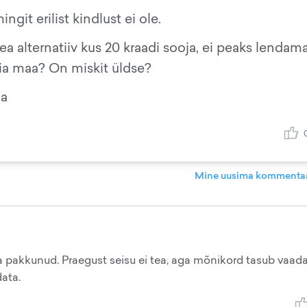
ngit erilist kindlust ei ole.
hea alternatiiv kus 20 kraadi sooja, ei peaks lendam
abia maa? On miskit üldse?
ga
Mine uusima kommentaa
pakkunud. Praegust seisu ei tea, aga mõnikord tasub vaada
data.