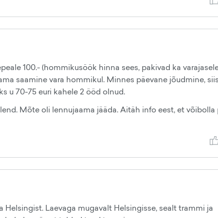
eale 100.- (hommikusöök hinna sees, pakivad ka varajasel
jaama saamine vara hommikul. Minnes päevane jõudmine, siis
ks u 70-75 euri kahele 2 ööd olnud.
end. Mõte oli lennujaama jääda. Aitäh info eest, et võibolla
Helsingist. Laevaga mugavalt Helsingisse, sealt trammi ja