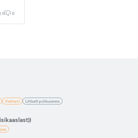
0
0
Vietnam
Lihtsalt puhkusereis
sikaaslast))
asia