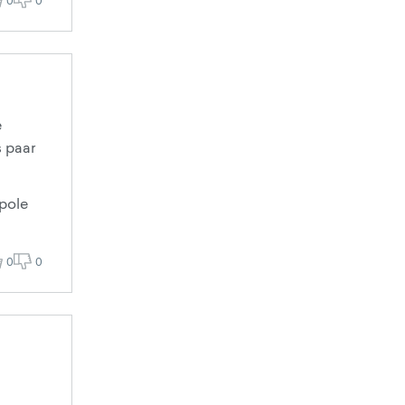
0
0
e
 paar
 pole
0
0