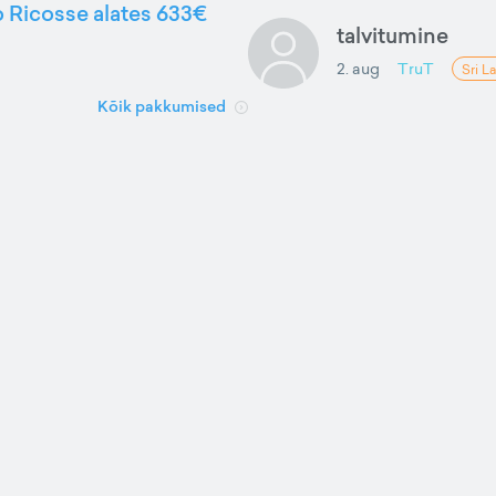
to Ricosse alates 633€
talvitumine
2. aug
TruT
Sri L
Kõik pakkumised