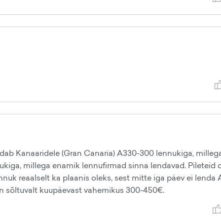
ndab Kanaaridele (Gran Canaria) A330-300 lennukiga, milleg
ukiga, millega enamik lennufirmad sinna lendavad. Pileteid 
nuk reaalselt ka plaanis oleks, sest mitte iga päev ei lenda 
 on sõltuvalt kuupäevast vahemikus 300-450€.