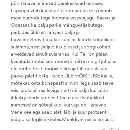
põhitänaval erinevad perekesksed üritused.
Lapsega võib külastada loomaaeda mis erineb
meie euronõutega loomaaiast peajagu. Kiievis ja
Odessas ka palju parke mänguväljakutega,
parkides üldiselt rahvast palju ja
turvaline.Soovitan alati kaasas kanda kohalikku
sularaha, sest paljud kauplused ja söögikohad
arveldavad ainult sularahas. Kui Teil on plaan
kasutada mobiilsetinternetti mitte mingil juhul ei
ole mõtet Eesti mobiilipakkujatelt nädala või
päeva piletit osta - tuleb ÜLE MÕISTUSE kallis,
mõtekas osta kohapealt sim millega saab terve
reisi jooksul hea leviga netti nii palju kui süda
ihkab ja seda umbes 10euro eest.Kohalikud
inimesed on sõbralikud, kui vaja abi -aitavad.
Vene keelega saab alati läbi ja suur protsent
räägib ka Inglise keeles.Meeldivat reisielamust :)