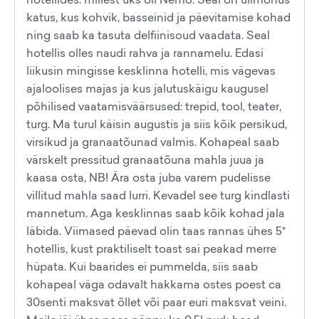
katus, kus kohvik, basseinid ja päevitamise kohad
ning saab ka tasuta delfiinisoud vaadata. Seal
hotellis olles naudi rahva ja rannamelu. Edasi
liikusin mingisse kesklinna hotelli, mis vägevas
ajaloolises majas ja kus jalutuskäigu kaugusel
põhilised vaatamisväärsused: trepid, tool, teater,
turg. Ma turul käisin augustis ja siis kõik persikud,
virsikud ja granaatõunad valmis. Kohapeal saab
värskelt pressitud granaatõuna mahla juua ja
kaasa osta, NB! Ära osta juba varem pudelisse
villitud mahla saad lurri. Kevadel see turg kindlasti
mannetum. Aga kesklinnas saab kõik kohad jala
läbida. Viimased päevad olin taas rannas ühes 5*
hotellis, kust praktiliselt toast sai peakad merre
hüpata. Kui baarides ei pummelda, siis saab
kohapeal väga odavalt hakkama ostes poest ca
30senti maksvat õllet või paar euri maksvat veini.