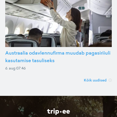
Austraalia odavlennufirma muudab pagasiriiuli
kasutamise tasuliseks
6. aug 07:46
Kõik uudised