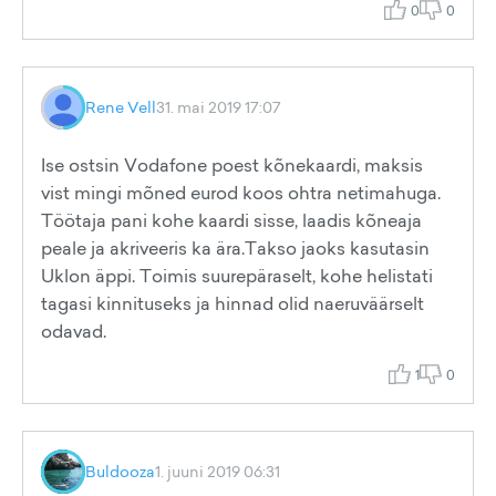
0
0
Rene Vell
31. mai 2019 17:07
Ise ostsin Vodafone poest kõnekaardi, maksis
vist mingi mõned eurod koos ohtra netimahuga.
Töötaja pani kohe kaardi sisse, laadis kõneaja
peale ja akriveeris ka ära.Takso jaoks kasutasin
Uklon äppi. Toimis suurepäraselt, kohe helistati
tagasi kinnituseks ja hinnad olid naeruväärselt
odavad.
1
0
Buldooza
1. juuni 2019 06:31