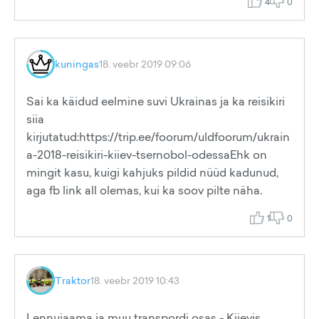
4
0
kuningas
18. veebr 2019 09:06
Sai ka käidud eelmine suvi Ukrainas ja ka reisikiri
siia
kirjutatud:https://trip.ee/foorum/uldfoorum/ukrain
a-2018-reisikiri-kiiev-tsernobol-odessaEhk on
mingit kasu, kuigi kahjuks pildid nüüd kadunud,
aga fb link all olemas, kui ka soov pilte näha.
1
0
Traktor
18. veebr 2019 10:43
Lennujaama ja muu transpordi osas - Kiievis