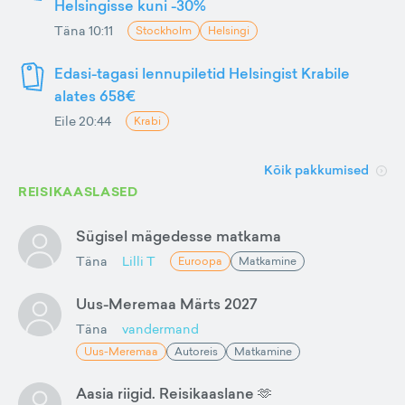
Helsingisse kuni -30%
Täna 10:11
Stockholm
Helsingi
Edasi-tagasi lennupiletid Helsingist Krabile
alates 658€
Eile 20:44
Krabi
Kõik pakkumised
REISIKAASLASED
Sügisel mägedesse matkama
Täna
Lilli T
Euroopa
Matkamine
Uus-Meremaa Märts 2027
Täna
vandermand
Uus-Meremaa
Autoreis
Matkamine
Aasia riigid. Reisikaaslane 🫶