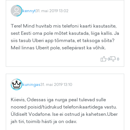
kennyt
31. mai 2019 13:02
Tere! Mind huvitab mis telefoni kaarti kasutasite,
sest Eesti oma pole mõtet kasutada, liiga kallis. Ja
siis tasub Uberi app tõmmata, et taksoga sõita?
Meil linnas Uberit pole, sellepärast ka võhik.
0
0
kuningas
31. mai 2019 13:10
Kiievis, Odessas iga nurga peal tulevad sulle
noored poisid/tüdrukud telefonikaartidega vastu.
Üldiselt Vodafone. Ise ei ostnud ja kahetsen.Uber
jah tiri, toimib hästi ja on odav.