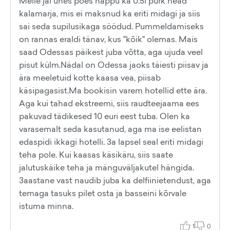
Meile jäi ühes poes näppu ka 0.5l purk head
kalamarja, mis ei maksnud ka eriti midagi ja siis
sai seda supilusikaga söödud. Pummeldamiseks
on rannas eraldi tänav, kus "kõik" olemas. Mais
saad Odessas päikest juba võtta, aga ujuda veel
pisut külm.Nädal on Odessa jaoks täiesti piisav ja
ära meeletuid kotte kaasa vea, piisab
käsipagasist.Ma bookisin varem hotellid ette ära.
Aga kui tahad ekstreemi, siis raudteejaama ees
pakuvad tädikesed 10 euri eest tuba. Olen ka
varasemalt seda kasutanud, aga ma ise eelistan
edaspidi ikkagi hotelli. 3a lapsel seal eriti midagi
teha pole. Kui kaasas käsikäru, siis saate
jalutuskäike teha ja mänguväljakutel hängida.
3aastane vast naudib juba ka delfiinietendust, aga
temaga tasuks pilet osta ja basseini kõrvale
istuma minna.
1
0