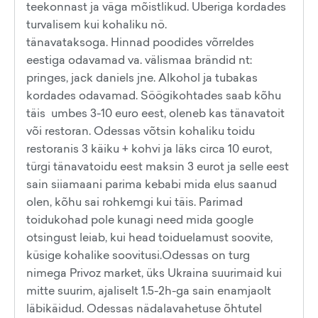
teekonnast ja väga mõistlikud. Uberiga kordades
turvalisem kui kohaliku nö.
tänavataksoga. Hinnad poodides võrreldes
eestiga odavamad va. välismaa brändid nt:
pringes, jack daniels jne. Alkohol ja tubakas
kordades odavamad. Söögikohtades saab kõhu
täis umbes 3-10 euro eest, oleneb kas tänavatoit
või restoran. Odessas võtsin kohaliku toidu
restoranis 3 käiku + kohvi ja läks circa 10 eurot,
türgi tänavatoidu eest maksin 3 eurot ja selle eest
sain siiamaani parima kebabi mida elus saanud
olen, kõhu sai rohkemgi kui täis. Parimad
toidukohad pole kunagi need mida google
otsingust leiab, kui head toiduelamust soovite,
küsige kohalike soovitusi.Odessas on turg
nimega Privoz market, üks Ukraina suurimaid kui
mitte suurim, ajaliselt 1.5-2h-ga sain enamjaolt
läbikäidud. Odessas nädalavahetuse õhtutel