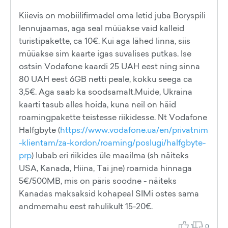
Kiievis on mobiilifirmadel oma letid juba Boryspili
lennujaamas, aga seal müüakse vaid kalleid
turistipakette, ca 10€. Kui aga lähed linna, siis
müüakse sim kaarte igas suvalises putkas. Ise
ostsin Vodafone kaardi 25 UAH eest ning sinna
80 UAH eest 6GB netti peale, kokku seega ca
3,5€. Aga saab ka soodsamalt.Muide, Ukraina
kaarti tasub alles hoida, kuna neil on häid
roamingpakette teistesse riikidesse. Nt Vodafone
Halfgbyte (
https://www.vodafone.ua/en/privatnim
-klientam/za-kordon/roaming/poslugi/halfgbyte-
prp
) lubab eri riikides üle maailma (sh näiteks
USA, Kanada, Hiina, Tai jne) roamida hinnaga
5€/500MB, mis on päris soodne - näiteks
Kanadas maksaksid kohapeal SIMi ostes sama
andmemahu eest rahulikult 15-20€.
1
0