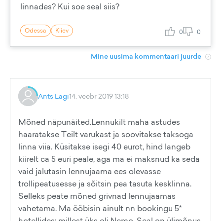
linnades? Kui soe seal siis?
Odessa
Kiiev
0
0
Mine uusima kommentaari juurde
Ants Lagi
14. veebr 2019 13:18
Mõned näpunäited.Lennukilt maha astudes
haaratakse Teilt varukast ja soovitakse taksoga
linna viia. Küsitakse isegi 40 eurot, hind langeb
kiirelt ca 5 euri peale, aga ma ei maksnud ka seda
vaid jalutasin lennujaama ees olevasse
trollipeatusesse ja sõitsin pea tasuta kesklinna.
Selleks peate mõned grivnad lennujaamas
vahetama. Ma ööbisin ainult nn bookingu 5*
hotellides: millest üks oli Nemo. Seal on ülimõnus