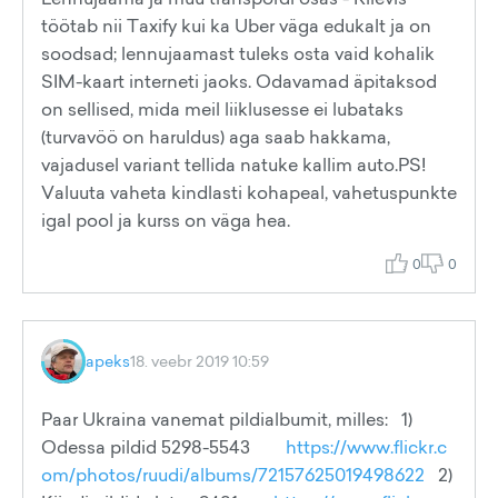
töötab nii Taxify kui ka Uber väga edukalt ja on
soodsad; lennujaamast tuleks osta vaid kohalik
SIM-kaart interneti jaoks. Odavamad äpitaksod
on sellised, mida meil liiklusesse ei lubataks
(turvavöö on haruldus) aga saab hakkama,
vajadusel variant tellida natuke kallim auto.PS!
Valuuta vaheta kindlasti kohapeal, vahetuspunkte
igal pool ja kurss on väga hea.
0
0
apeks
18. veebr 2019 10:59
Paar Ukraina vanemat pildialbumit, milles: 1)
Odessa pildid 5298-5543
https://www.flickr.c
om/photos/ruudi/albums/72157625019498622
2)