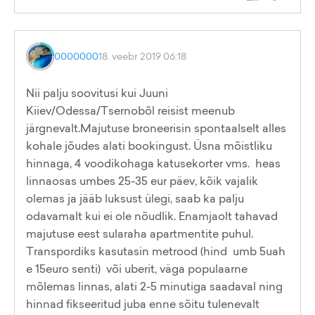
0000000
18. veebr 2019 06:18
Nii palju soovitusi kui Juuni
Kiiev/Odessa/Tsernobõl reisist meenub
järgnevalt.Majutuse broneerisin spontaalselt alles
kohale jõudes alati bookingust. Üsna mõistliku
hinnaga, 4 voodikohaga katusekorter vms. heas
linnaosas umbes 25-35 eur päev, kõik vajalik
olemas ja jääb luksust ülegi, saab ka palju
odavamalt kui ei ole nõudlik. Enamjaolt tahavad
majutuse eest sularaha apartmentite puhul.
Transpordiks kasutasin metrood (hind umb 5uah
e 15euro senti) või uberit, väga populaarne
mõlemas linnas, alati 2-5 minutiga saadaval ning
hinnad fikseeritud juba enne sõitu tulenevalt