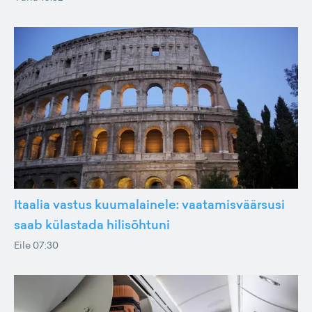
Itaalia vastus kuumalainele: vaatamisväärsusi
saab külastada hilisõhtuni
Eile 07:30