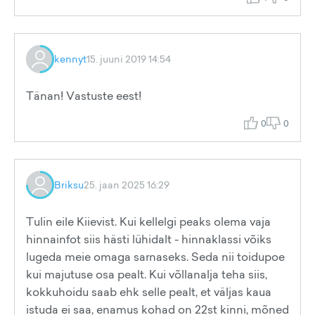
kennyt
15. juuni 2019 14:54
Tänan! Vastuste eest!
0
0
Briksu
25. jaan 2025 16:29
Tulin eile Kiievist. Kui kellelgi peaks olema vaja
hinnainfot siis hästi lühidalt - hinnaklassi võiks
lugeda meie omaga sarnaseks. Seda nii toidupoe
kui majutuse osa pealt. Kui võllanalja teha siis,
kokkuhoidu saab ehk selle pealt, et väljas kaua
istuda ei saa, enamus kohad on 22st kinni, mõned