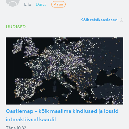
Eile
Daiva
Aasia
Kõik reisikaaslased
UUDISED
Castlemap – kõik maailma kindlused ja lossid
interaktiivsel kaardil
Täna 10:32