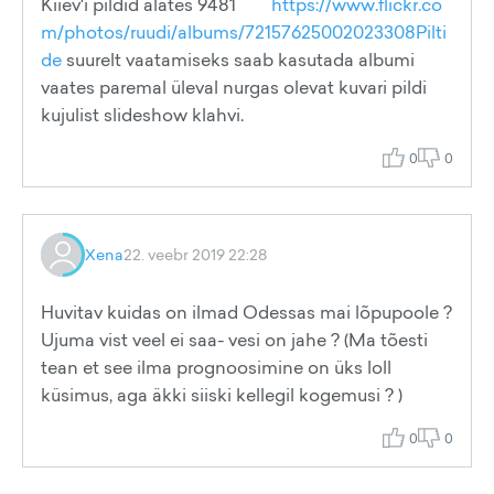
Kiiev'i pildid alates 9481
https://www.flickr.co
m/photos/ruudi/albums/72157625002023308Pilti
de
suurelt vaatamiseks saab kasutada albumi
vaates paremal üleval nurgas olevat kuvari pildi
kujulist slideshow klahvi.
0
0
Xena
22. veebr 2019 22:28
Huvitav kuidas on ilmad Odessas mai lõpupoole ?
Ujuma vist veel ei saa- vesi on jahe ? (Ma tõesti
tean et see ilma prognoosimine on üks loll
küsimus, aga äkki siiski kellegil kogemusi ? )
0
0