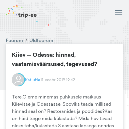
Foorum
/
Üldfoorum
Kiiev -- Odessa: hinnad,
vaatamisväärsused, tegevused?
KatjuHa
11. veebr 2019 19:42
Tere.Oleme minemas puhkusele maikuus
Kiievisse ja Odessasse. Sooviks teada millised
hinnad seal on? Restoranides ja poodides?Kas
on häid turge mida külastada? Mida huvitavad
oleks teha/külastada 3 aastase lapsega nendes