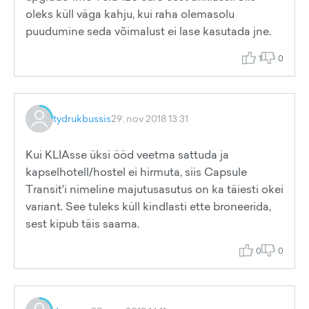
oleks küll väga kahju, kui raha olemasolu
puudumine seda võimalust ei lase kasutada jne.
1
0
tydrukbussis
29. nov 2018 13:31
Kui KLIAsse üksi ööd veetma sattuda ja
kapselhotell/hostel ei hirmuta, siis Capsule
Transit'i nimeline majutusasutus on ka täiesti okei
variant. See tuleks küll kindlasti ette broneerida,
sest kipub täis saama.
0
0