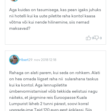
Aga kuidas on tasumisega, kas pean igaks juhuks
nii hotelli kui ka uute piletite raha kontol kaasa
võtma või kui nende hilinemine, siis nemad
maksavad?
0
0
Hbert
29. nov 2018 12:18
Rahaga on alati parem, kui seda on rohkem. Alati
on hea omada liigset raha nii sularahana taskus
kui ka kontol. Aga lennupiletite
ümbervormistamisel võib tekkida eelistusi nagu
näiteks, et järgmine reis Euroopasse Kuala
Lumpurist läheb 2 tunni pärast, soovi korral
upgrade-ime Teid 120 euro eest äriklassi. Siis