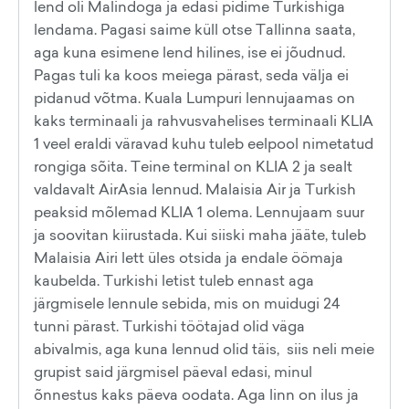
lend oli Malindoga ja edasi pidime Turkishiga
lendama. Pagasi saime küll otse Tallinna saata,
aga kuna esimene lend hilines, ise ei jõudnud.
Pagas tuli ka koos meiega pärast, seda välja ei
pidanud võtma. Kuala Lumpuri lennujaamas on
kaks terminaali ja rahvusvahelises terminaali KLIA
1 veel eraldi väravad kuhu tuleb eelpool nimetatud
rongiga sõita. Teine terminal on KLIA 2 ja sealt
valdavalt AirAsia lennud. Malaisia Air ja Turkish
peaksid mõlemad KLIA 1 olema. Lennujaam suur
ja soovitan kiirustada. Kui siiski maha jääte, tuleb
Malaisia Airi lett üles otsida ja endale öömaja
kaubelda. Turkishi letist tuleb ennast aga
järgmisele lennule sebida, mis on muidugi 24
tunni pärast. Turkishi töötajad olid väga
abivalmis, aga kuna lennud olid täis, siis neli meie
grupist said järgmisel päeval edasi, minul
õnnestus kaks päeva oodata. Aga linn on ilus ja