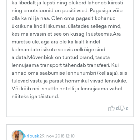
ka libedalt ja lupsti ning olukord laheneb kiiresti
ning emotsioonid on positiivsed. Pagasiga võib
olla ka nii ja naa. Olen oma pagasit kohanud
üksikuna lindil liikumas, üllatades sellega mind,
kes ma arvasin et see on kusagil süsteemis.Ära
muretse üle, aga ära ole ka liialt kindel
kolmandate isikute soovis eelkõige sind
aidata.Mövenbick on tuntud brand, tasuta
lennujaama transport tähendab transfeeri. Kui
annad oma saabumise lennunumbri (kellaaja), siis
tulevad vastu ja pärast hommikul viivad lennukile.
Või käib neil shuttle hotelli ja lennujaama vahel
näiteks iga täistund.
0
0
kribusk
29. nov 2018 12:10