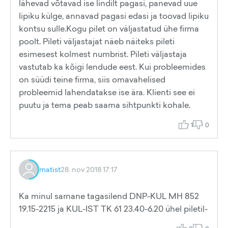
lähevad võtavad ise lindilt pagasi, panevad uue
lipiku külge, annavad pagasi edasi ja toovad lipiku
kontsu sulle.Kogu pilet on väljastatud ühe firma
poolt. Pileti väljastajat näeb näiteks pileti
esimesest kolmest numbrist. Pileti väljastaja
vastutab ka kõigi lendude eest. Kui probleemides
on süüdi teine firma, siis omavahelised
probleemid lahendatakse ise ära. Klienti see ei
puutu ja tema peab saama sihtpunkti kohale.
1
0
matist
28. nov 2018 17:17
Ka minul sarnane tagasilend DNP-KUL MH 852
19.15-2215 ja KUL-IST TK 61 23.40-6.20 ühel piletil-