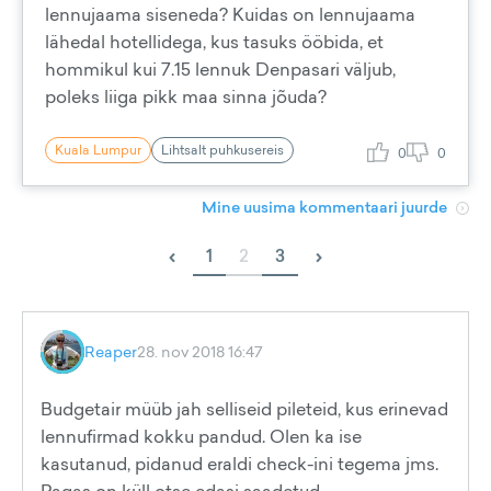
lennujaama siseneda? Kuidas on lennujaama
lähedal hotellidega, kus tasuks ööbida, et
hommikul kui 7.15 lennuk Denpasari väljub,
poleks liiga pikk maa sinna jõuda?
Kuala Lumpur
Lihtsalt puhkusereis
0
0
Mine uusima kommentaari juurde
‹
›
1
2
3
Reaper
28. nov 2018 16:47
Budgetair müüb jah selliseid pileteid, kus erinevad
lennufirmad kokku pandud. Olen ka ise
kasutanud, pidanud eraldi check-ini tegema jms.