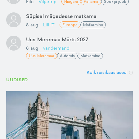
Eile
Viljartrip
Niagara
Panama
Söök ja jook
Sügisel mägedesse matkama
8. aug
Lilli T
Euroopa
Matkamine
Uus-Meremaa Märts 2027
8. aug
vandermand
Uus-Meremaa
Autoreis
Matkamine
Kõik reisikaaslased
UUDISED