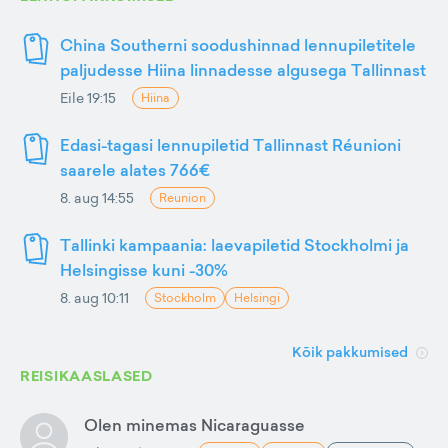
China Southerni soodushinnad lennupiletitele
paljudesse Hiina linnadesse algusega Tallinnast
Eile 19:15
Hiina
Edasi-tagasi lennupiletid Tallinnast Réunioni
saarele alates 766€
8. aug 14:55
Reunion
Tallinki kampaania: laevapiletid Stockholmi ja
Helsingisse kuni -30%
8. aug 10:11
Stockholm
Helsingi
Kõik pakkumised
REISIKAASLASED
Olen minemas Nicaraguasse