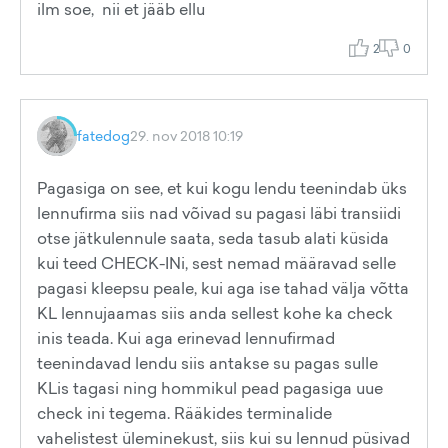
ilm soe, nii et jääb ellu
2
0
fatedog
29. nov 2018 10:19
Pagasiga on see, et kui kogu lendu teenindab üks
lennufirma siis nad võivad su pagasi läbi transiidi
otse jätkulennule saata, seda tasub alati küsida
kui teed CHECK-INi, sest nemad määravad selle
pagasi kleepsu peale, kui aga ise tahad välja võtta
KL lennujaamas siis anda sellest kohe ka check
inis teada. Kui aga erinevad lennufirmad
teenindavad lendu siis antakse su pagas sulle
KLis tagasi ning hommikul pead pagasiga uue
check ini tegema. Rääkides terminalide
vahelistest üleminekust, siis kui su lennud püsivad