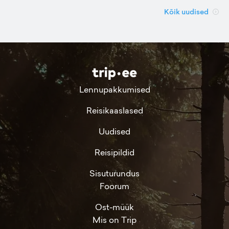
Kõik uudised
Lennupakkumised
Reisikaaslased
Uudised
Reisipildid
Sisuturundus
Foorum
Ost-müük
Mis on Trip