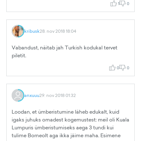
1
0
kribusk
28. nov 2018 18:04
Vabandust, näitab jah Turkish kodukal tervet
piletit.
0
0
anxuuu
29. nov 2018 01:32
Loodan, et ümberistumine läheb edukalt, kuid
igaks juhuks omadest kogemustest: meil oli Kuala
Lumpuris ümberistumiseks aega 3 tundi kui
tulime Borneolt aga ikka jäime maha. Esimene