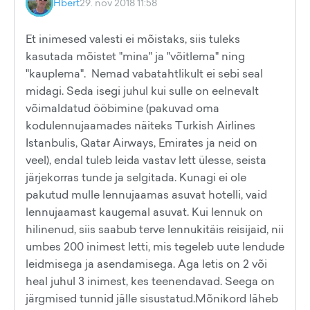
Hbert
29. nov 2018 11:58
Et inimesed valesti ei mõistaks, siis tuleks
kasutada mõistet "mina" ja "võitlema" ning
"kauplema". Nemad vabatahtlikult ei sebi seal
midagi. Seda isegi juhul kui sulle on eelnevalt
võimaldatud ööbimine (pakuvad oma
kodulennujaamades näiteks Turkish Airlines
Istanbulis, Qatar Airways, Emirates ja neid on
veel), endal tuleb leida vastav lett ülesse, seista
järjekorras tunde ja selgitada. Kunagi ei ole
pakutud mulle lennujaamas asuvat hotelli, vaid
lennujaamast kaugemal asuvat. Kui lennuk on
hilinenud, siis saabub terve lennukitäis reisijaid, nii
umbes 200 inimest letti, mis tegeleb uute lendude
leidmisega ja asendamisega. Aga letis on 2 või
heal juhul 3 inimest, kes teenendavad. Seega on
järgmised tunnid jälle sisustatud.Mõnikord läheb