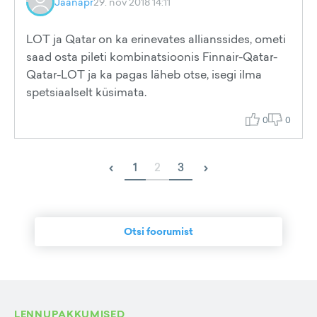
Jaanapr
29. nov 2018 14:11
LOT ja Qatar on ka erinevates allianssides, ometi
saad osta pileti kombinatsioonis Finnair-Qatar-
Qatar-LOT ja ka pagas läheb otse, isegi ilma
spetsiaalselt küsimata.
0
0
‹
›
1
2
3
Otsi foorumist
LENNUPAKKUMISED