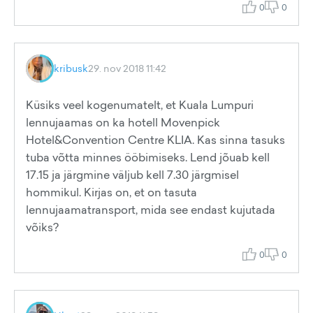
0
0
kribusk
29. nov 2018 11:42
Küsiks veel kogenumatelt, et Kuala Lumpuri
lennujaamas on ka hotell Movenpick
Hotel&Convention Centre KLIA. Kas sinna tasuks
tuba võtta minnes ööbimiseks. Lend jõuab kell
17.15 ja järgmine väljub kell 7.30 järgmisel
hommikul. Kirjas on, et on tasuta
lennujaamatransport, mida see endast kujutada
võiks?
0
0