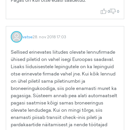
Pagas on küll otse edasi saadetud.
0
0
vatse
28. nov 2018 17:03
Sellised erinevates liitudes olevate lennufirmade
ühised piletid on vahel isegi Euroopas saadaval.
Lisaks liidusisestele lepingutele on ka lepinguid
otse erinevate firmade vahel jne. Kui kõik lennud
on ühel piletil sama piletinumbri ja
broneeringukoodiga, siis pole enamasti muret ka
pagasiga. Süsteem annab pea alati automaatselt
pagasi saatmise kõigi samas broneeringus
olevate lendudega. Kui on mingi tõrge, siis
enamasti piisab transiit check-inis pileti ja
pardakaartide näitamisest ja nende töötajad