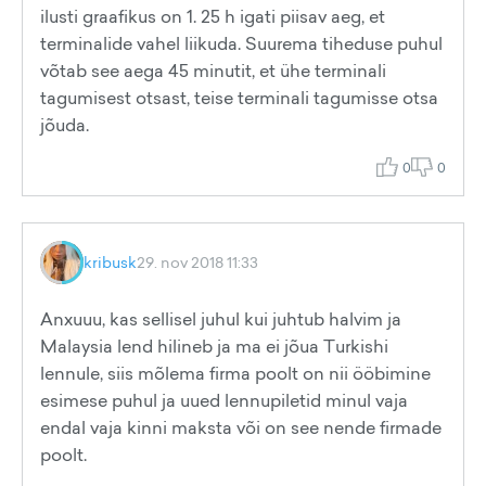
ilusti graafikus on 1. 25 h igati piisav aeg, et
terminalide vahel liikuda. Suurema tiheduse puhul
võtab see aega 45 minutit, et ühe terminali
tagumisest otsast, teise terminali tagumisse otsa
jõuda.
0
0
kribusk
29. nov 2018 11:33
Anxuuu, kas sellisel juhul kui juhtub halvim ja
Malaysia lend hilineb ja ma ei jõua Turkishi
lennule, siis mõlema firma poolt on nii ööbimine
esimese puhul ja uued lennupiletid minul vaja
endal vaja kinni maksta või on see nende firmade
poolt.