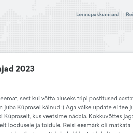
Lennupakkumised
Re
ajad 2023
eemat, sest kui võtta aluseks tripi postitused aasta
on juba Küprosel käinud :) Aga väike update ei tee j
si Küproselt, kus veetsime nädala. Kokkuvõttes jag
t loodusele ja toidule. Reisi eesmärk oli matkata