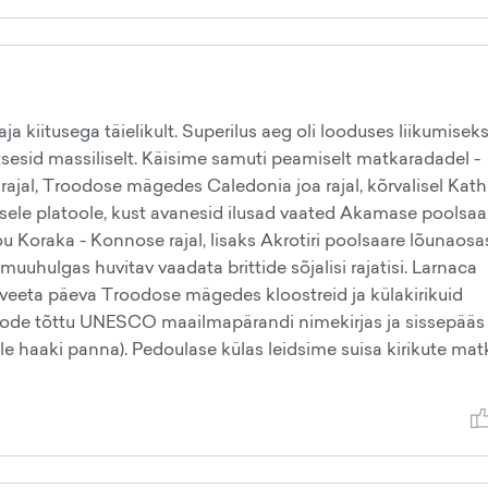
 kiitusega täielikult. Superilus aeg oli looduses liikumiseks
õitsesid massiliselt. Käisime samuti peamiselt matkaradadel -
ajal, Troodose mägedes Caledonia joa rajal, kõrvalisel Kath
sele platoole, kust avanesid ilusad vaated Akamase poolsaar
Koraka - Konnose rajal, lisaks Akrotiri poolsaare lõunaosas
 muuhulgas huvitav vaadata brittide sõjalisi rajatisi. Larnaca
n veeta päeva Troodose mägedes kloostreid ja külakirikuid
kode tõttu UNESCO maailmapärandi nimekirjas ja sissepääs
jälle haaki panna). Pedoulase külas leidsime suisa kirikute mat