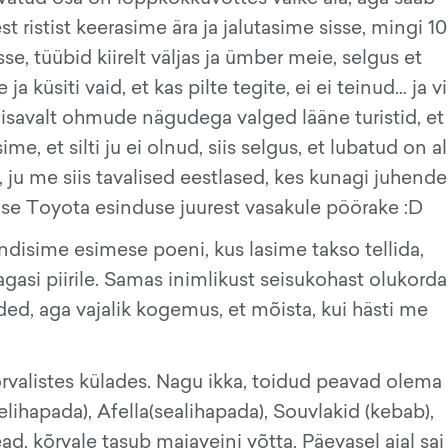
st ristist keerasime ära ja jalutasime sisse, mingi 1
sse, tüübid kiirelt väljas ja ümber meie, selgus et
ja küsiti vaid, et kas pilte tegite, ei ei teinud… ja vi
iisavalt ohmude nägudega valged lääne turistid, et
, et silti ju ei olnud, siis selgus, et lubatud on al
 ju me siis tavalised eestlased, kes kunagi juhende
agise Toyota esinduse juurest vasakule pöörake :D
ndisime esimese poeni, kus lasime takso tellida,
tagasi piirile. Samas inimlikust seisukohast olukorda
ed, aga vajalik kogemus, et mõista, kui hästi me
rvalistes külades. Nagu ikka, toidud peavad olema
iselihapada), Afella(sealihapada), Souvlakid (kebab),
d, kõrvale tasub majaveini võtta. Päevasel ajal sai