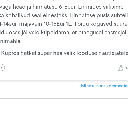
väga head ja hinnatase 6-8eur. Linnades valisime
ka kohalikud seal einestaks. Hinnatase püsis suhteli
11-14eur, majavein 10-15Eur 1L. Toidu kogused suure
du osas jäi vaid kripeldama, et praegusel aastaajal
inimahla.
Küpros hetkel super hea valik looduse nautlejatele 
ok
1
Mine uusima kommentaa