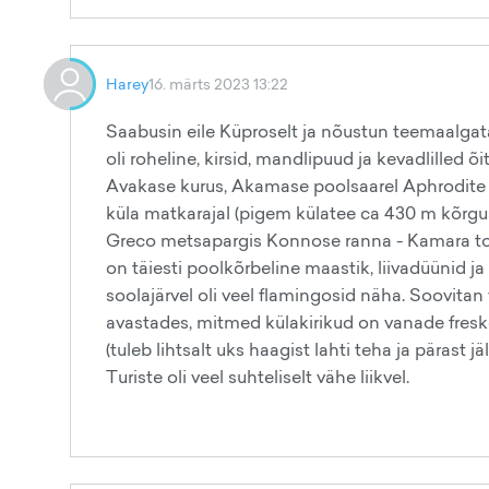
Harey
16. märts 2023 13:22
Saabusin eile Küproselt ja nõustun teemaalgataja
oli roheline, kirsid, mandlipuud ja kevadlilled 
Avakase kurus, Akamase poolsaarel Aphrodite r
küla matkarajal (pigem külatee ca 430 m kõrgu
Greco metsapargis Konnose ranna - Kamara tou 
on täiesti poolkõrbeline maastik, liivadüünid ja
soolajärvel oli veel flamingosid näha. Soovita
avastades, mitmed külakirikud on vanade fres
(tuleb lihtsalt uks haagist lahti teha ja pärast 
Turiste oli veel suhteliselt vähe liikvel.