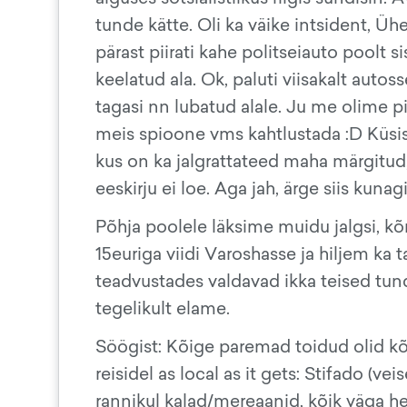
tunde kätte. Oli ka väike intsident, Ühe
pärast piirati kahe politseiauto poolt si
keelatud ala. Ok, paluti viisakalt autosse 
tagasi nn lubatud alale. Ju me olime p
meis spioone vms kahtlustada :D Küsisime
kus on ka jalgrattateed maha märgitud,
eeskirju ei loe. Aga jah, ärge siis kun
Põhja poolele läksime muidu jalgsi, kõ
15euriga viidi Varoshasse ja hiljem ka 
teadvustades valdavad ikka teised tund
tegelikult elame.
Söögist: Kõige paremad toidud olid kõ
reisidel as local as it gets: Stifado (ve
rannikul kalad/mereaanid, kõik väga hea