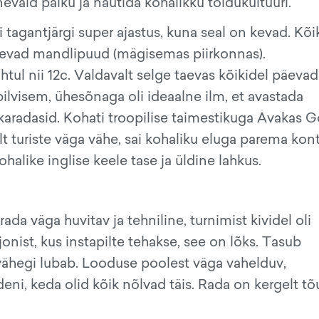
evaid paiku ja nautida kohalikku toidukultuuri.
 tagantjärgi super ajastus, kuna seal on kevad. Kõi
itsevad mandlipuud (mägisemas piirkonnas).
tul nii 12c. Valdavalt selge taevas kõikidel päevad
pilvisem, ühesõnaga oli ideaalne ilm, et avastada
karadasid. Kohati troopilise taimestikuga Avakas 
t turiste väga vähe, sai kohaliku eluga parema kont
ohalike inglise keele tase ja üldine lahkus.
a väga huvitav ja tehniline, turnimist kividel oli
jonist, kus instapilte tehakse, see on lõks. Tasub
 vähegi lubab. Looduse poolest väga vahelduv,
eni, keda olid kõik nõlvad täis. Rada on kergelt tõ