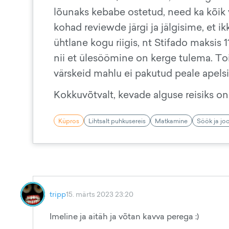
lõunaks kebabe ostetud, need ka kõik 
kohad reviewde järgi ja jälgisime, et ik
ühtlane kogu riigis, nt Stifado maksis 
nii et ülesöömine on kerge tulema. Toi
värskeid mahlu ei pakutud peale apels
Kokkuvõtvalt, kevade alguse reisiks on 
Küpros
Lihtsalt puhkusereis
Matkamine
Söök ja jo
tripp
15. märts 2023 23:20
Imeline ja aitäh ja võtan kavva perega :)