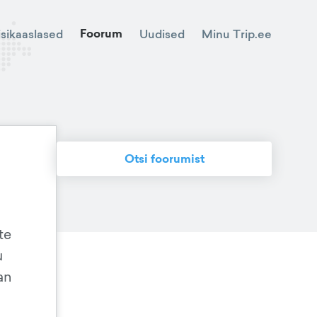
Foorum
Minu Trip.ee
isikaaslased
Uudised
Otsi foorumist
te
u
an