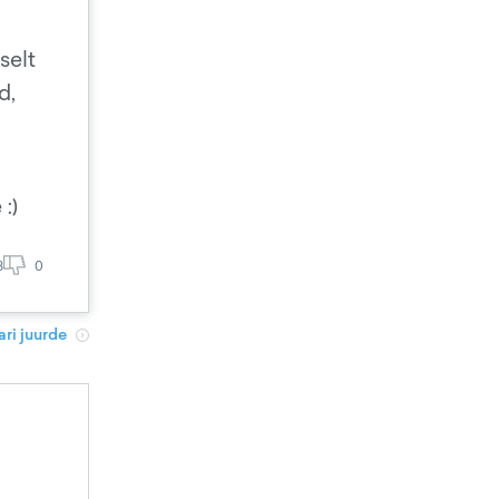
selt
d,
:)
8
0
ri juurde