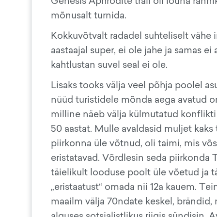
Genesis Aphrodite trail oli lõuna rann
mõnusalt turnida.
Kokkuvõtvalt radadel suhteliselt vähe 
aastaajal super, ei ole jahe ja samas ei
kahtlustan suvel seal ei ole.
Lisaks tooks välja veel põhja poolel a
nüüd turistidele mõnda aega avatud on 
milline näeb välja külmutatud konflikt
50 aastat. Mulle avaldasid muljet kaks
piirkonna üle võtnud, oli taimi, mis võ
eristatavad. Võrdlesin seda piirkonda T
täielikult looduse poolt üle võetud ja 
„eristaatust“ omada nii 12a kauem. Teine
maailm välja 70ndate keskel, brändid, m
alguses sotsialistlikus riigis sündisin