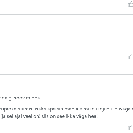
ndalgi soov minna.
üprose ruumis lisaks apelsinimahlale muid üldjuhul niiväga 
a sel ajal veel on) siis on see ikka väga hea!