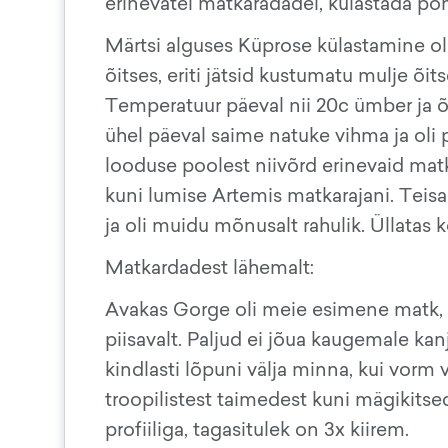
erinevatel matkaradadel, külastada põn
Märtsi alguses Küprose külastamine oli
õitses, eriti jätsid kustumatu mulje õ
Temperatuur päeval nii 20c ümber ja õh
ühel päeval saime natuke vihma ja oli 
looduse poolest niivõrd erinevaid mat
kuni lumise Artemis matkarajani. Teisal
ja oli muidu mõnusalt rahulik. Üllatas k
Matkardadest lähemalt:
Avakas Gorge oli meie esimene matk, rad
piisavalt. Paljud ei jõua kaugemale kan
kindlasti lõpuni välja minna, kui vorm
troopilistest taimedest kuni mägikitsed
profiiliga, tagasitulek on 3x kiirem.