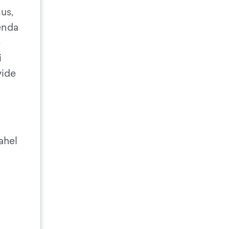
mus,
 enda
e
i
vide
vahel