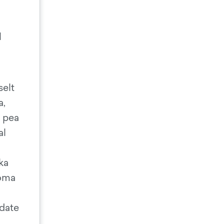
l
selt
a,
a pea
al
ka
 oma
ndate