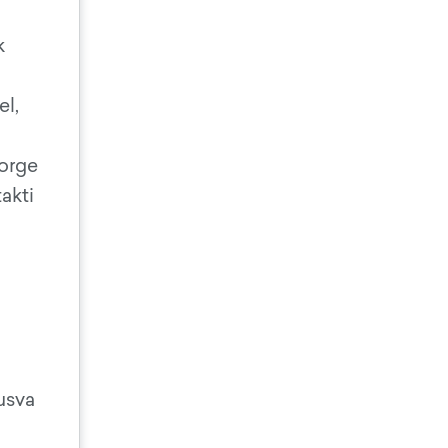
k
el,
Gorge
akti
usva