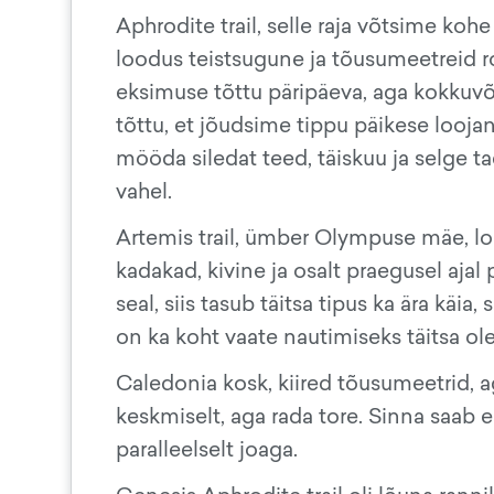
Aphrodite trail, selle raja võtsime koh
loodus teistsugune ja tõusumeetreid ro
eksimuse tõttu päripäeva, aga kokkuvõt
tõttu, et jõudsime tippu päikese loojangu
mööda siledat teed, täiskuu ja selge tae
vahel.
Artemis trail, ümber Olympuse mäe, l
kadakad, kivine ja osalt praegusel ajal
seal, siis tasub täitsa tipus ka ära käi
on ka koht vaate nautimiseks täitsa ol
Caledonia kosk, kiired tõusumeetrid, ag
keskmiselt, aga rada tore. Sinna saab er
paralleelselt joaga.