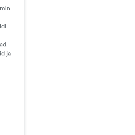
0min
idi
ad,
id ja