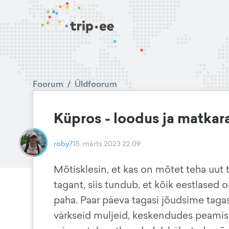
Foorum
/
Üldfoorum
Küpros - loodus ja matkar
roby7
15. märts 2023 22:09
Mõtisklesin, et kas on mõtet teha uut t
tagant, siis tundub, et kõik eestlased 
paha. Paar päeva tagasi jõudsime taga
värkseid muljeid, keskendudes peamisel