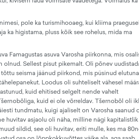
ikul, kivisem rada võimsate vaadetega. Võimalus ka
inimesi, pole ka turismihooaeg, kui kliima praeguse
 aja ka higistama, pluss kõik see rohelus, mida ma
suva Famagustas asuva Varosha piirkonna, mis osali
olnud. Sellest pisut pikemalt. Oli põnev uudistad
i tõttu seisma jäänud piirkond, mis püsinud elutun
 tähelepanekut. Loodus oli suhteliselt vähesel määr
sastunud, kuid ehitised selgelt nende vahelt
šernobõliga, kuid ei ole võrreldav. Tšernobõl oli ik
täiesti tundmatu, kuigi ajaliselt on Varosha saanud
 huvitav asjaolu oli näha, milline nägi kapitalistlik
uud sildid, see oli huvitav, eriti mulle, kes ma 80
. Avatud osa on lõppkokkuvõttes väike ala, aga saab