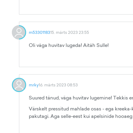
m53301183
15. märts 2023 23:55
Oli väga huvitav lugeda! Aitäh Sulle!
mrky
16. märts 2023 08:53
Suured tänud, väga huvitav lugemine! Tekkis e
Värskelt pressitud mahlade osas - ega kreeka-k
pakutagi. Aga selle-eest kui apelsinide hooaeg (j