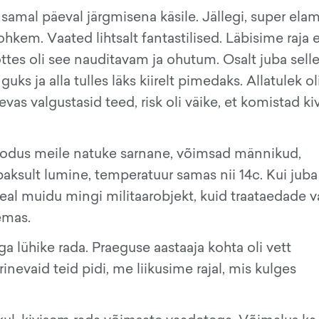
e samal päeval järgmisena käsile. Jällegi, super ela
hkem. Vaated lihtsalt fantastilised. Läbisime raja
tes oli see nauditavam ja ohutum. Osalt juba sell
ks ja alla tulles läks kiirelt pimedaks. Allatulek ol
vas valgustasid teed, risk oli väike, et komistad ki
oodus meile natuke sarnane, võimsad männikud,
 paksult lumine, temperatuur samas nii 14c. Kui juba
a, seal muidu mingi militaarobjekt, kuid traataedade 
emas.
a lühike rada. Praeguse aastaaja kohta oli vett
inevaid teid pidi, me liikusime rajal, mis kulges