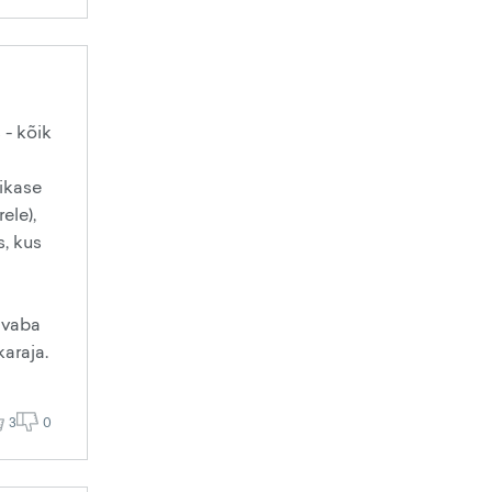
 - kõik
ikase
ele),
, kus
 vaba
karaja.
3
0