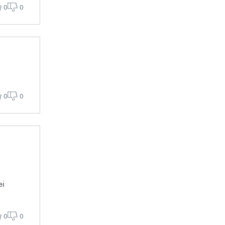
0
0
0
0
ei
0
0