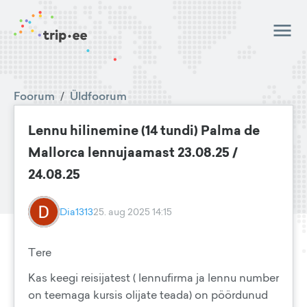
Foorum
/
Üldfoorum
Lennu hilinemine (14 tundi) Palma de
Mallorca lennujaamast 23.08.25 /
24.08.25
Dia1313
25. aug 2025 14:15
Tere
Kas keegi reisijatest ( lennufirma ja lennu number
on teemaga kursis olijate teada) on pöördunud