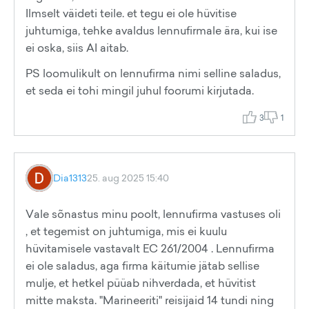
Ilmselt väideti teile. et tegu ei ole hüvitise
juhtumiga, tehke avaldus lennufirmale ära, kui ise
ei oska, siis AI aitab.
PS loomulikult on lennufirma nimi selline saladus,
et seda ei tohi mingil juhul foorumi kirjutada.
3
1
Dia1313
25. aug 2025 15:40
Vale sõnastus minu poolt, lennufirma vastuses oli
, et tegemist on juhtumiga, mis ei kuulu
hüvitamisele vastavalt EC 261/2004 . Lennufirma
ei ole saladus, aga firma käitumie jätab sellise
mulje, et hetkel püüab nihverdada, et hüvitist
mitte maksta. "Marineeriti" reisijaid 14 tundi ning