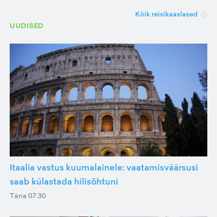
Kõik reisikaaslased
UUDISED
Itaalia vastus kuumalainele: vaatamisväärsusi
saab külastada hilisõhtuni
Täna 07:30