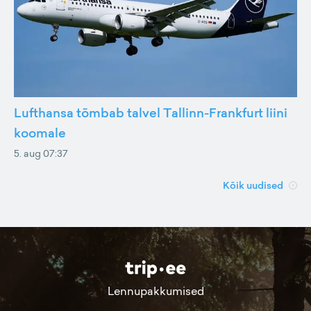
Lufthansa tõmbab talvel Tallinn-Frankfurt liini
koomale
5. aug 07:37
Kõik uudised
Lennupakkumised