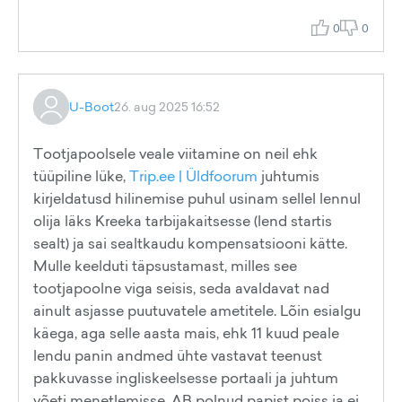
0
0
U-Boot
26. aug 2025 16:52
Tootjapoolsele veale viitamine on neil ehk
tüüpiline lüke,
Trip.ee | Üldfoorum
juhtumis
kirjeldatusd hilinemise puhul usinam sellel lennul
olija läks Kreeka tarbijakaitsesse (lend startis
sealt) ja sai sealtkaudu kompensatsiooni kätte.
Mulle keelduti täpsustamast, milles see
tootjapoolne viga seisis, seda avaldavat nad
ainult asjasse puutuvatele ametitele. Lõin esialgu
käega, aga selle aasta mais, ehk 11 kuud peale
lendu panin andmed ühte vastavat teenust
pakkuvasse ingliskeelsesse portaali ja juhtum
võeti menetlemisse. AB polnud papist poiss ja ei