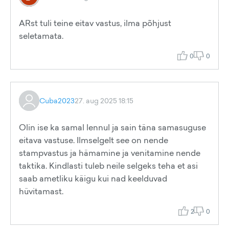
ARst tuli teine eitav vastus, ilma põhjust
seletamata.
0
0
Cuba2023
27. aug 2025 18:15
Olin ise ka samal lennul ja sain täna samasuguse
eitava vastuse. Ilmselgelt see on nende
stampvastus ja hämamine ja venitamine nende
taktika. Kindlasti tuleb neile selgeks teha et asi
saab ametliku käigu kui nad keelduvad
hüvitamast.
2
0