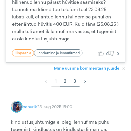
hilinenud lennu pärast hüvitise saamiseks?
Lennufirma klienditoe telefoni teel 23.08.25
lubati küll, et antud lennu hilinemise puhul on
ettenähtud hüvitis 400 EUR. Kuid täna (25.08.25 )
mulle tuli ametlik lennufirma vastus, et tegemist
ei ole kindlustusjuhtumiga.
Hispaania
Lendamine ja lennufirmad
0
0
Mine uusima kommentaari juurde
‹
›
1
2
3
pahurik
25. aug 2025 15:00
kindlustusjuhtumiga ei olegi lennufirma puhul
tegemist, kindlustus on kindlustusfirma rida.