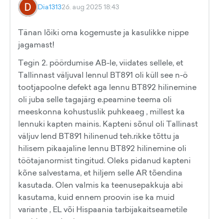
Dia1313
26. aug 2025 18:43
Tänan lõiki oma kogemuste ja kasulikke nippe
jagamast!
Tegin 2. pöördumise AB-le, viidates sellele, et
Tallinnast väljuval lennul BT891 oli küll see n-ö
tootjapoolne defekt aga lennu BT892 hilinemine
oli juba selle tagajärg e.peamine teema oli
meeskonna kohustuslik puhkeaeg , millest ka
lennuki kapten mainis. Kapteni sõnul oli Tallinast
väljuv lend BT891 hilinenud teh.rikke tõttu ja
hilisem pikaajaline lennu BT892 hilinemine oli
töötajanormist tingitud. Oleks pidanud kapteni
kõne salvestama, et hiljem selle AR tõendina
kasutada. Olen valmis ka teenusepakkuja abi
kasutama, kuid ennem proovin ise ka muid
variante , EL või Hispaania tarbijakaitseametile