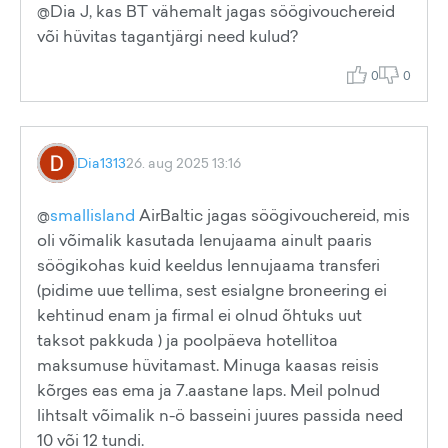
@Dia J, kas BT vähemalt jagas söögivouchereid
või hüvitas tagantjärgi need kulud?
0
0
Dia1313
26. aug 2025 13:16
@
smallisland
AirBaltic jagas söögivouchereid, mis
oli võimalik kasutada lenujaama ainult paaris
söögikohas kuid keeldus lennujaama transferi
(pidime uue tellima, sest esialgne broneering ei
kehtinud enam ja firmal ei olnud õhtuks uut
taksot pakkuda ) ja poolpäeva hotellitoa
maksumuse hüvitamast. Minuga kaasas reisis
kõrges eas ema ja 7.aastane laps. Meil polnud
lihtsalt võimalik n-ö basseini juures passida need
10 või 12 tundi.