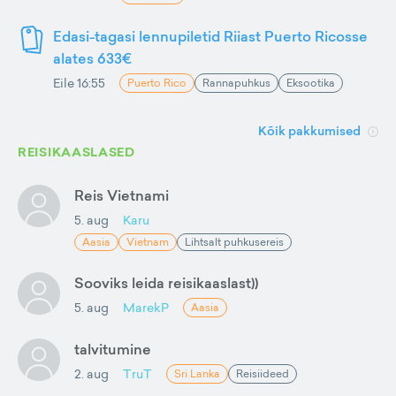
Edasi-tagasi lennupiletid Riiast Puerto Ricosse
alates 633€
Eile 16:55
Puerto Rico
Rannapuhkus
Eksootika
Kõik pakkumised
REISIKAASLASED
Reis Vietnami
5. aug
Karu
Aasia
Vietnam
Lihtsalt puhkusereis
Sooviks leida reisikaaslast))
5. aug
MarekP
Aasia
talvitumine
2. aug
TruT
Sri Lanka
Reisiideed