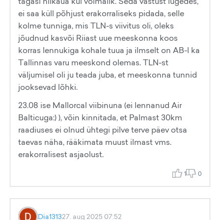
tagasi niikaua kui võimalik. Seda vastust lugedes,
ei saa küll põhjust erakorraliseks pidada, selle
kolme tunniga, mis TLN-s viivitus oli, oleks
jõudnud kasvõi Riiast uue meeskonna koos
korras lennukiga kohale tuua ja ilmselt on AB-l ka
Tallinnas varu meeskond olemas. TLN-st
väljumisel oli ju teada juba, et meeskonna tunnid
jooksevad lõhki.
23.08 ise Mallorcal viibinuna (ei lennanud Air
Balticuga:) ), võin kinnitada, et Palmast 30km
raadiuses ei olnud ühtegi pilve terve päev otsa
taevas näha, rääkimata muust ilmast vms.
erakorralisest asjaolust.
1
0
Dia1313
27. aug 2025 07:52