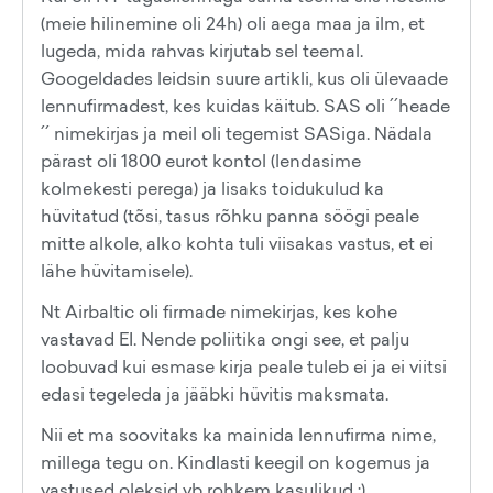
(meie hilinemine oli 24h) oli aega maa ja ilm, et
lugeda, mida rahvas kirjutab sel teemal.
Googeldades leidsin suure artikli, kus oli ülevaade
lennufirmadest, kes kuidas käitub. SAS oli ´´heade
´´ nimekirjas ja meil oli tegemist SASiga. Nädala
pärast oli 1800 eurot kontol (lendasime
kolmekesti perega) ja lisaks toidukulud ka
hüvitatud (tõsi, tasus rõhku panna söögi peale
mitte alkole, alko kohta tuli viisakas vastus, et ei
lähe hüvitamisele).
Nt Airbaltic oli firmade nimekirjas, kes kohe
vastavad EI. Nende poliitika ongi see, et palju
loobuvad kui esmase kirja peale tuleb ei ja ei viitsi
edasi tegeleda ja jääbki hüvitis maksmata.
Nii et ma soovitaks ka mainida lennufirma nime,
millega tegu on. Kindlasti keegil on kogemus ja
vastused oleksid vb rohkem kasulikud :)