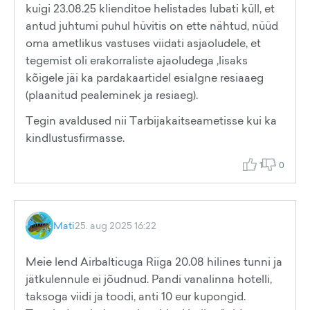
kuigi 23.08.25 klienditoe helistades lubati küll, et
antud juhtumi puhul hüvitis on ette nähtud, nüüd
oma ametlikus vastuses viidati asjaoludele, et
tegemist oli erakorraliste ajaoludega ,lisaks
kõigele jäi ka pardakaartidel esialgne resiaaeg
(plaanitud pealeminek ja resiaeg).
Tegin avaldused nii Tarbijakaitseametisse kui ka
kindlustusfirmasse.
1
0
Mati
25. aug 2025 16:22
Meie lend Airbalticuga Riiga 20.08 hilines tunni ja
jätkulennule ei jõudnud. Pandi vanalinna hotelli,
taksoga viidi ja toodi, anti 10 eur kupongid.