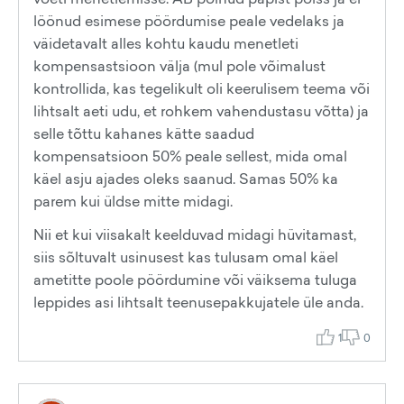
löönud esimese pöördumise peale vedelaks ja
väidetavalt alles kohtu kaudu menetleti
kompensastsioon välja (mul pole võimalust
kontrollida, kas tegelikult oli keerulisem teema või
lihtsalt aeti udu, et rohkem vahendustasu võtta) ja
selle tõttu kahanes kätte saadud
kompensatsioon 50% peale sellest, mida omal
käel asju ajades oleks saanud. Samas 50% ka
parem kui üldse mitte midagi.
Nii et kui viisakalt keelduvad midagi hüvitamast,
siis sõltuvalt usinusest kas tulusam omal käel
ametitte poole pöördumine või väiksema tuluga
leppides asi lihtsalt teenusepakkujatele üle anda.
1
0