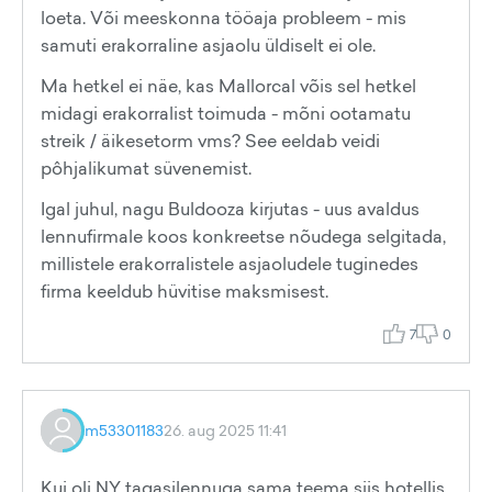
loeta. Või meeskonna tööaja probleem - mis
samuti erakorraline asjaolu üldiselt ei ole.
Ma hetkel ei näe, kas Mallorcal võis sel hetkel
midagi erakorralist toimuda - mõni ootamatu
streik / äikesetorm vms? See eeldab veidi
pôhjalikumat süvenemist.
Igal juhul, nagu Buldooza kirjutas - uus avaldus
lennufirmale koos konkreetse nõudega selgitada,
millistele erakorralistele asjaoludele tuginedes
firma keeldub hüvitise maksmisest.
7
0
m53301183
26. aug 2025 11:41
Kui oli NY tagasilennuga sama teema siis hotellis