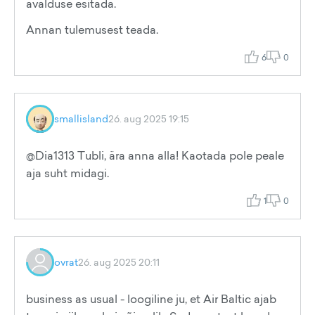
avalduse esitada.
Annan tulemusest teada.
6
0
smallisland
26. aug 2025 19:15
@Dia1313 Tubli, ära anna alla! Kaotada pole peale
aja suht midagi.
1
0
ovrat
26. aug 2025 20:11
business as usual - loogiline ju, et Air Baltic ajab