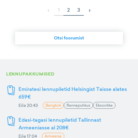
‹
›
1
2
3
Otsi foorumist
LENNUPAKKUMISED
Emiratesi lennupiletid Helsingist Taisse alates
659€
Eile 20:43
Bangkok
Rannapuhkus
Eksootika
Edasi-tagasi lennupiletid Tallinnast
Armeeniasse al 208€
Eile 17:04
Armeenia