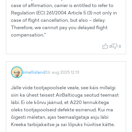
case of affirmation, carrier is entitled to refer to
Regulation (EC) 261/2004 Article 5 (3) not only in
case of flight cancellation, but also – delay.
Therefore, we cannot pay you delayed flight
compensation."
0
0
smallisland
26. aug 2025 12:13
Jälle viide tootjapoolsele veale, see käis millalgi
siin ka ühest teisest AirBalticuga seotud teemast
läbi. Ei ole kõrvu jäänud, et A220 lennukitega
oleks tootjapoolseid defekte esinenud. Kui ma
õigesti mäletan, ajas teemaalgataja asju läbi
Kreeka tarbijakaitse ja sai lõpuks hüvitise kätte.