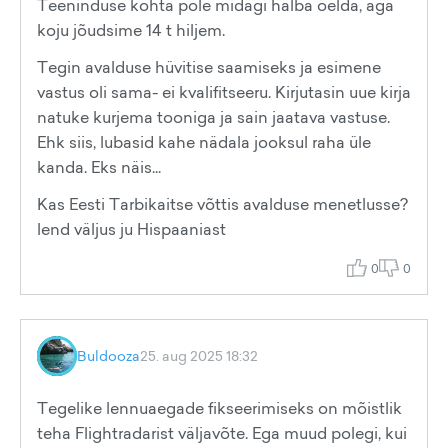
Teeninduse kohta pole midagi halba öelda, aga
koju jõudsime 14 t hiljem.
Tegin avalduse hüvitise saamiseks ja esimene
vastus oli sama- ei kvalifitseeru. Kirjutasin uue kirja
natuke kurjema tooniga ja sain jaatava vastuse.
Ehk siis, lubasid kahe nädala jooksul raha üle
kanda. Eks näis...
Kas Eesti Tarbikaitse võttis avalduse menetlusse?
lend väljus ju Hispaaniast
0
0
Buldooza
25. aug 2025 18:32
Tegelike lennuaegade fikseerimiseks on mõistlik
teha Flightradarist väljavõte. Ega muud polegi, kui