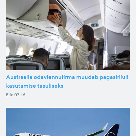
Austraalia odavlennufirma muudab pagasiriiuli
kasutamise tasuliseks
Eile 07:46