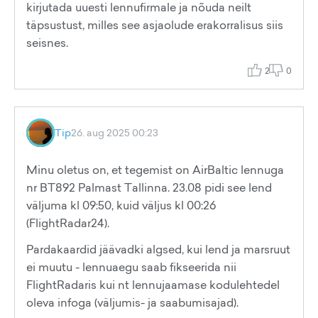
kirjutada uuesti lennufirmale ja nõuda neilt
täpsustust, milles see asjaolude erakorralisus siis
seisnes.
2
0
Tip
26. aug 2025 00:23
Minu oletus on, et tegemist on AirBaltic lennuga
nr BT892 Palmast Tallinna. 23.08 pidi see lend
väljuma kl 09:50, kuid väljus kl 00:26
(FlightRadar24).
Pardakaardid jäävadki algsed, kui lend ja marsruut
ei muutu - lennuaegu saab fikseerida nii
FlightRadaris kui nt lennujaamase kodulehtedel
oleva infoga (väljumis- ja saabumisajad).