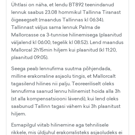
Ühtlasi on näha, et lendu BT892 teenindanud
lennuk saabus 23.08 hommikul Tallinna Tiranast
õigeaegselt (maandus Tallinnas kl 06:34).
Tallinnast väljus sama lennuk Palma de
Mallorcasse ca 3-tunnise hilinemisega (plaanitud
väljalend kl 06:00, tegelik kl 08:52). Lend maandus
Mallorcal 2h15min hiljem kui plaanitud (kl 11:20,
plaanitud 09:05).
Seega peab lennufirma suutma põhjendada,
milline erakorraline asjaolu tingis, et Mallorcalt
tagasilend hilines nii palju. Teoreeriliselt oleks
lennufirma saanud lennu hilinemist hoida alla 3h
(st alla kompensatsiooni lävendi), kui lend oleks
saabunud Tallinn tagasi vähem kui 3h plaanitust
hiljem.
Esmapilgul viitab hilinemine aga tehnilisele
rikkele, mis üldjuhul erakorralisteks asjaoludeks ei