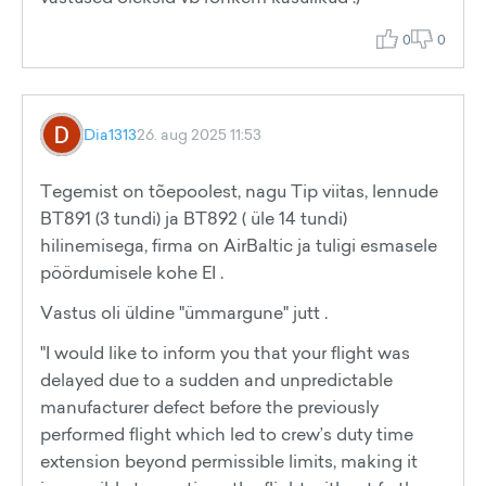
0
0
Dia1313
26. aug 2025 11:53
Tegemist on tõepoolest, nagu Tip viitas, lennude
BT891 (3 tundi) ja BT892 ( üle 14 tundi)
hilinemisega, firma on AirBaltic ja tuligi esmasele
pöördumisele kohe EI .
Vastus oli üldine "ümmargune" jutt .
"I would like to inform you that your flight was
delayed due to a sudden and unpredictable
manufacturer defect before the previously
performed flight which led to crew’s duty time
extension beyond permissible limits, making it