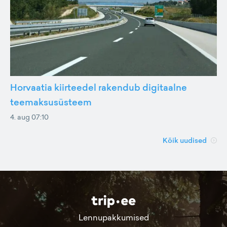
Horvaatia kiirteedel rakendub digitaalne
teemaksusüsteem
4. aug 07:10
Kõik uudised
Lennupakkumised