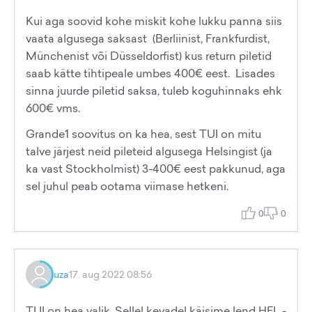
Kui aga soovid kohe miskit kohe lukku panna siis
vaata algusega saksast (Berliinist, Frankfurdist,
Münchenist või Düsseldorfist) kus return piletid
saab kätte tihtipeale umbes 400€ eest. Lisades
sinna juurde piletid saksa, tuleb koguhinnaks ehk
600€ vms.
Grande1 soovitus on ka hea, sest TUI on mitu
talve järjest neid pileteid algusega Helsingist (ja
ka vast Stockholmist) 3-400€ eest pakkunud, aga
sel juhul peab ootama viimase hetkeni.
0
0
uza
17. aug 2022 08:56
TUI on hea valik. Sellel kevadel käisime lend HEL -