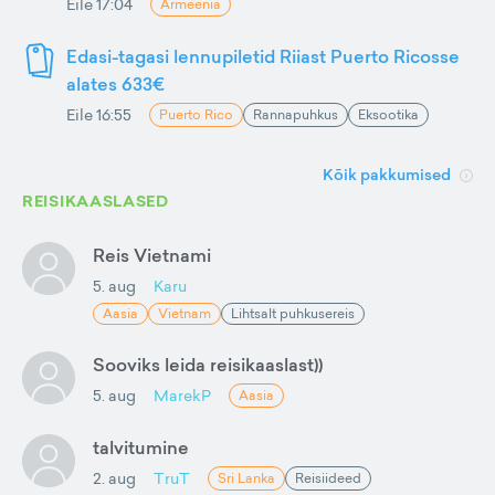
Eile 17:04
Armeenia
Edasi-tagasi lennupiletid Riiast Puerto Ricosse
alates 633€
Eile 16:55
Puerto Rico
Rannapuhkus
Eksootika
Kõik pakkumised
REISIKAASLASED
Reis Vietnami
5. aug
Karu
Aasia
Vietnam
Lihtsalt puhkusereis
Sooviks leida reisikaaslast))
5. aug
MarekP
Aasia
talvitumine
2. aug
TruT
Sri Lanka
Reisiideed