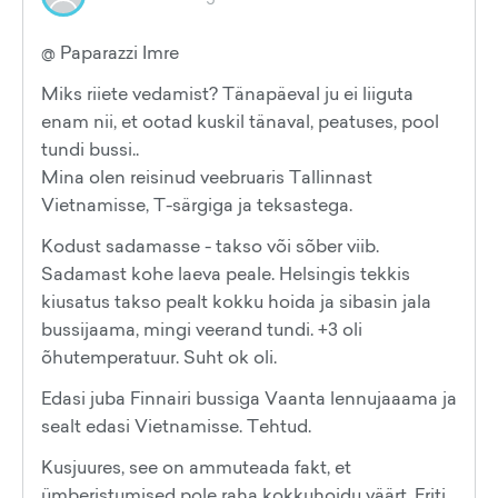
@ Paparazzi Imre
Miks riiete vedamist? Tänapäeval ju ei liiguta
enam nii, et ootad kuskil tänaval, peatuses, pool
tundi bussi..
Mina olen reisinud veebruaris Tallinnast
Vietnamisse, T-särgiga ja teksastega.
Kodust sadamasse - takso või sõber viib.
Sadamast kohe laeva peale. Helsingis tekkis
kiusatus takso pealt kokku hoida ja sibasin jala
bussijaama, mingi veerand tundi. +3 oli
õhutemperatuur. Suht ok oli.
Edasi juba Finnairi bussiga Vaanta lennujaaama ja
sealt edasi Vietnamisse. Tehtud.
Kusjuures, see on ammuteada fakt, et
ümberistumised pole raha kokkuhoidu väärt. Eriti