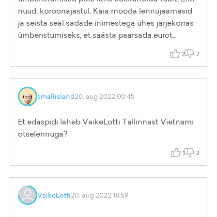
nüüd, koroonajastul. Käia mööda lennujaamasid
ja seista seal sadade inimestega ühes järjekorras
ümberistumiseks, et säästa paarsada eurot..
2
2
smallisland
20. aug 2022 00:45
Et edaspidi läheb VäikeLotti Tallinnast Vietnami
otselennuga?
1
2
VäikeLotti
20. aug 2022 18:59