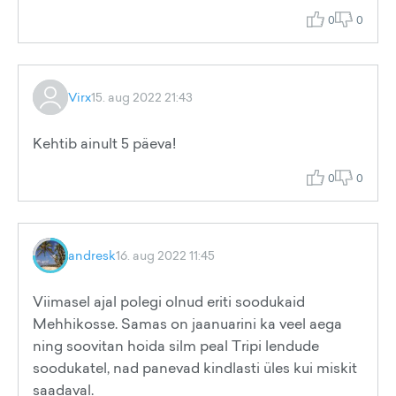
0
0
Virx
15. aug 2022 21:43
Kehtib ainult 5 päeva!
0
0
andresk
16. aug 2022 11:45
Viimasel ajal polegi olnud eriti soodukaid
Mehhikosse. Samas on jaanuarini ka veel aega
ning soovitan hoida silm peal Tripi lendude
soodukatel, nad panevad kindlasti üles kui miskit
saadaval.