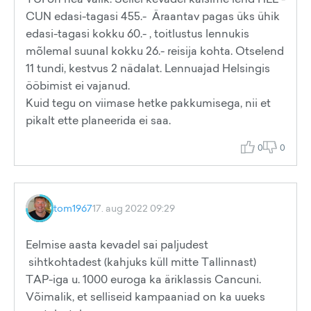
CUN edasi-tagasi 455.- Äraantav pagas üks ühik
edasi-tagasi kokku 60.- , toitlustus lennukis
mõlemal suunal kokku 26.- reisija kohta. Otselend
11 tundi, kestvus 2 nädalat. Lennuajad Helsingis
ööbimist ei vajanud.
Kuid tegu on viimase hetke pakkumisega, nii et
pikalt ette planeerida ei saa.
0
0
tom1967
17. aug 2022 09:29
Eelmise aasta kevadel sai paljudest
sihtkohtadest (kahjuks küll mitte Tallinnast)
TAP-iga u. 1000 euroga ka äriklassis Cancuni.
Võimalik, et selliseid kampaaniad on ka uueks