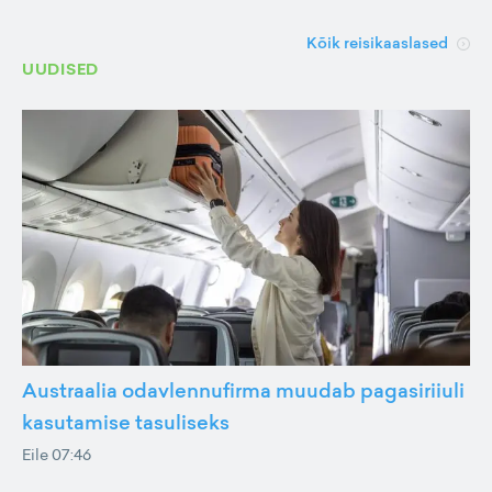
Kõik reisikaaslased
UUDISED
Austraalia odavlennufirma muudab pagasiriiuli
kasutamise tasuliseks
Eile 07:46