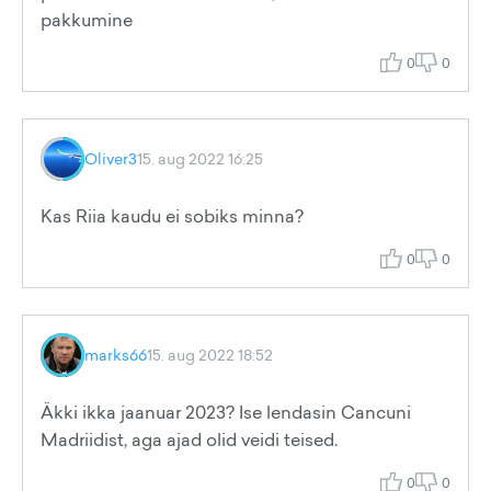
pakkumine
0
0
Oliver3
15. aug 2022 16:25
Kas Riia kaudu ei sobiks minna?
0
0
marks66
15. aug 2022 18:52
Äkki ikka jaanuar 2023? Ise lendasin Cancuni
Madriidist, aga ajad olid veidi teised.
0
0