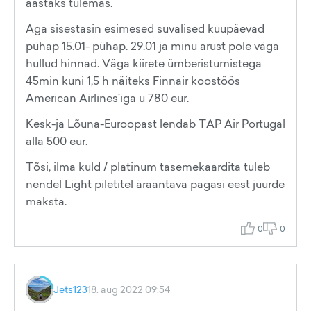
aastaks tulemas.
Aga sisestasin esimesed suvalised kuupäevad
pühap 15.01- pühap. 29.01 ja minu arust pole väga
hullud hinnad. Väga kiirete ümberistumistega
45min kuni 1,5 h näiteks Finnair koostöös
American Airlines’iga u 780 eur.
Kesk-ja Lõuna-Euroopast lendab TAP Air Portugal
alla 500 eur.
Tõsi, ilma kuld / platinum tasemekaardita tuleb
nendel Light piletitel äraantava pagasi eest juurde
maksta.
0
0
Jets123
18. aug 2022 09:54