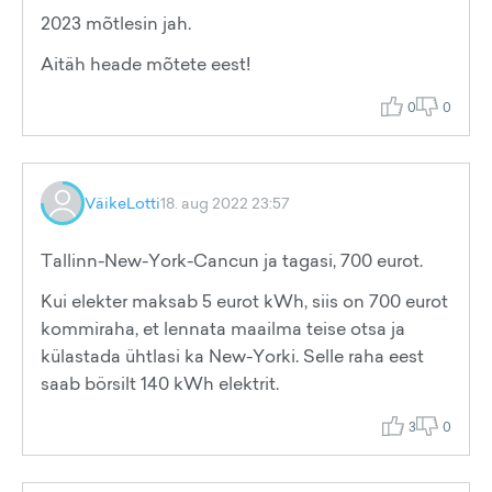
2023 mõtlesin jah.
Aitäh heade mõtete eest!
0
0
VäikeLotti
18. aug 2022 23:57
Tallinn-New-York-Cancun ja tagasi, 700 eurot.
Kui elekter maksab 5 eurot kWh, siis on 700 eurot
kommiraha, et lennata maailma teise otsa ja
külastada ühtlasi ka New-Yorki. Selle raha eest
saab börsilt 140 kWh elektrit.
3
0