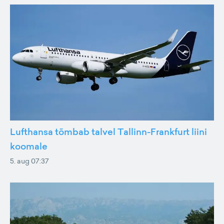
Lufthansa tõmbab talvel Tallinn-Frankfurt liini
koomale
5. aug 07:37