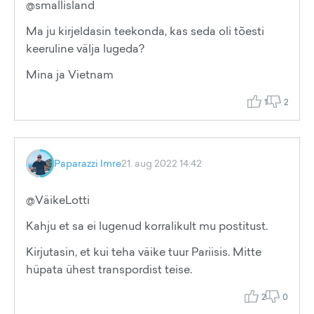
@smallisland
Ma ju kirjeldasin teekonda, kas seda oli tõesti
keeruline välja lugeda?
Mina ja Vietnam
1
2
Paparazzi Imre
21. aug 2022 14:42
@VäikeLotti
Kahju et sa ei lugenud korralikult mu postitust.
Kirjutasin, et kui teha väike tuur Pariisis. Mitte
hüpata ühest transpordist teise.
2
0