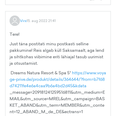
Virx
15. aug 2022 21:41
Tere!
Just täna postitati minu postkasti selline
pakkumine! Reis algab küll Saksamaalt, aga lend
ja sihtkohas viibimine eriti lähiajal tasub uurimist
ja otsustamist.
Dreams Natura Resort & Spa 5*
https://www.voya
ge-prive.de/produkt/details/364644/?from=b7f68
d74211fe4e6a4caa9b6a4bd2d45&kdata
_message=209181241259516811&utm_medium=E
MAIL&utm_source=MREL&utm_campaign=BAS
KET_ABAND&utm_term=MEMBER&utm_conte
nt=12_ABAND_M_de_DE&ectrans=1