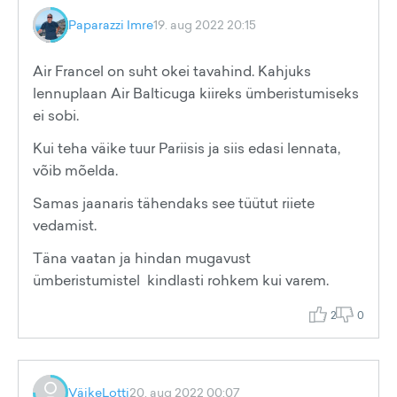
Paparazzi Imre
19. aug 2022 20:15
Air Francel on suht okei tavahind. Kahjuks
lennuplaan Air Balticuga kiireks ümberistumiseks
ei sobi.
Kui teha väike tuur Pariisis ja siis edasi lennata,
võib mõelda.
Samas jaanaris tähendaks see tüütut riiete
vedamist.
Täna vaatan ja hindan mugavust
ümberistumistel kindlasti rohkem kui varem.
2
0
VäikeLotti
20. aug 2022 00:07