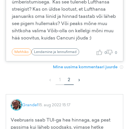
ümberistumisega. Kas see tuleneb Lufthansa
streigist? Kas on üldse lootust, et Lufthansa
jaanuariks oma liinid ja hinnad taastab või läheb
see pigem hullemaks? Või peaks mõne muu
sihtkoha valima Võib-olla on kellelgi mõni muu
hää soovitus, kuidas Cancuni jõuda :)
Mehhiko
Lendamine ja lennufirmad
0
0
Mine uusima kommentaari juurde
‹
›
1
2
Grande1
15. aug 2022 15:17
Veebruaris saab TUI-ga hea hinnaga, aga peat
passima kui läheb soodsaks, viimase hetke