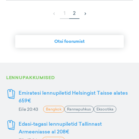
‹
›
1
2
Otsi foorumist
LENNUPAKKUMISED
Emiratesi lennupiletid Helsingist Taisse alates
659€
Eile 20:43
Bangkok
Rannapuhkus
Eksootika
Edasi-tagasi lennupiletid Tallinnast
Armeeniasse al 208€