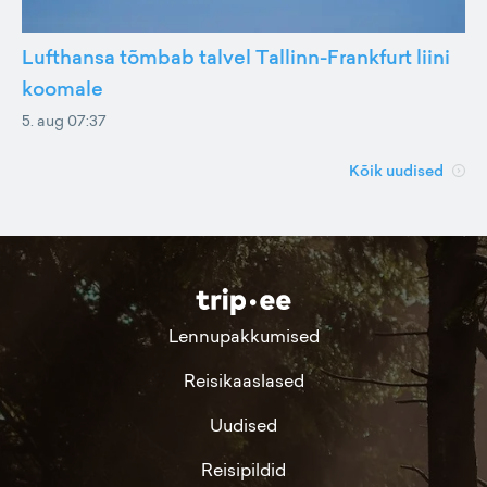
Lufthansa tõmbab talvel Tallinn-Frankfurt liini
koomale
5. aug 07:37
Kõik uudised
Lennupakkumised
Reisikaaslased
Uudised
Reisipildid