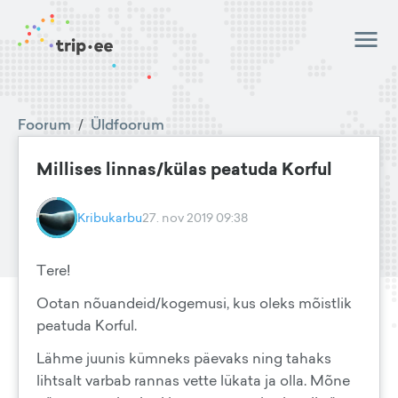
Foorum
/
Üldfoorum
Millises linnas/külas peatuda Korful
Kribukarbu
27. nov 2019 09:38
Tere!
Ootan nõuandeid/kogemusi, kus oleks mõistlik
peatuda Korful.
Lähme juunis kümneks päevaks ning tahaks
lihtsalt varbab rannas vette lükata ja olla. Mõne