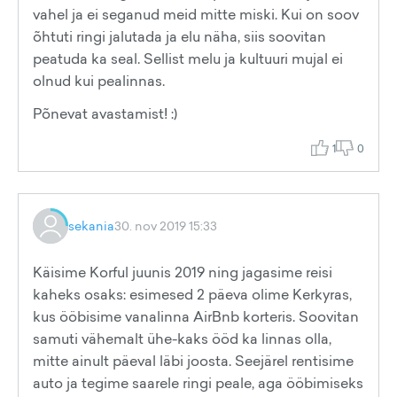
vahel ja ei seganud meid mitte miski. Kui on soov
õhtuti ringi jalutada ja elu näha, siis soovitan
peatuda ka seal. Sellist melu ja kultuuri mujal ei
olnud kui pealinnas.
Põnevat avastamist! :)
1
0
sekania
30. nov 2019 15:33
Käisime Korful juunis 2019 ning jagasime reisi
kaheks osaks: esimesed 2 päeva olime Kerkyras,
kus ööbisime vanalinna AirBnb korteris. Soovitan
samuti vähemalt ühe-kaks ööd ka linnas olla,
mitte ainult päeval läbi joosta. Seejärel rentisime
auto ja tegime saarele ringi peale, aga ööbimiseks