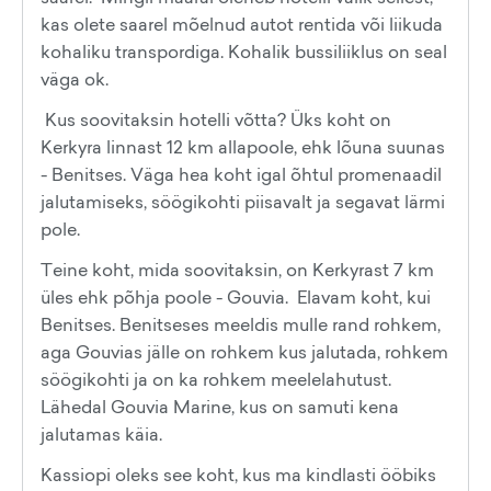
kas olete saarel mõelnud autot rentida või liikuda
kohaliku transpordiga. Kohalik bussiliiklus on seal
väga ok.
Kus soovitaksin hotelli võtta? Üks koht on
Kerkyra linnast 12 km allapoole, ehk lõuna suunas
- Benitses. Väga hea koht igal õhtul promenaadil
jalutamiseks, söögikohti piisavalt ja segavat lärmi
pole.
Teine koht, mida soovitaksin, on Kerkyrast 7 km
üles ehk põhja poole - Gouvia. Elavam koht, kui
Benitses. Benitseses meeldis mulle rand rohkem,
aga Gouvias jälle on rohkem kus jalutada, rohkem
söögikohti ja on ka rohkem meelelahutust.
Lähedal Gouvia Marine, kus on samuti kena
jalutamas käia.
Kassiopi oleks see koht, kus ma kindlasti ööbiks