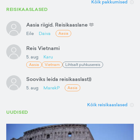
Kõik pakkumised
REISIKAASLASED
Aasia riigid. Reisikaaslane 🫶
Eile
Daiva
Aasia
Reis Vietnami
5. aug
Karu
Aasia
Vietnam
Lihtsalt puhkusereis
Sooviks leida reisikaaslast))
5. aug
MarekP
Aasia
Kõik reisikaaslased
UUDISED