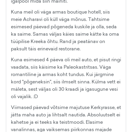
igalpool mida siin mainiti.
Kuna meil oli väga armas boutique hotell, siis
meie Acharavi oli küll väga mõnus. Tahtsime
esimesed päevad põgeneda kuskile ja olla, seda
ka saime. Samas väljas käies saime kätte ka oma
tüüpilise Kreeka õhtu. Rand ja peatänav on
paksult täis erinevaid restorane.
Kuna esimesed 4 päeva oli meil auto, et pisut ringi
vaadata, siis käisime ka Paleokastritsas. Väga
romantiline ja armas koht tundus. Kui järgmine
kord "põgeneksin", siis ilmselt sinna. Külma vett ei
mäleta, sest väljas oli 30 kraadi ja igasugune vesi
oli vajalik. :D
Viimased päevad võtsime majutuse Kerkyrasse, et
jätta maha auto ja lihtsalt nautida. Absoluutselt ei
kahetse ja ei teeks ka teistmoodi. Elasime
vanalinnas, aga vaiksemas piirkonnas majade