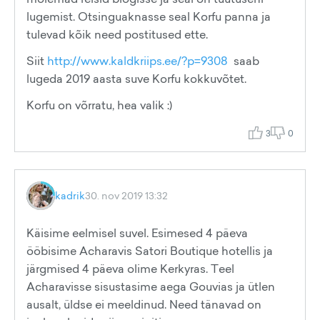
lugemist. Otsinguaknasse seal Korfu panna ja
tulevad kõik need postitused ette.
Siit
http://www.kaldkriips.ee/?p=9308
saab
lugeda 2019 aasta suve Korfu kokkuvõtet.
Korfu on võrratu, hea valik :)
3
0
kadrik
30. nov 2019 13:32
Käisime eelmisel suvel. Esimesed 4 päeva
ööbisime Acharavis Satori Boutique hotellis ja
järgmised 4 päeva olime Kerkyras. Teel
Acharavisse sisustasime aega Gouvias ja ütlen
ausalt, üldse ei meeldinud. Need tänavad on