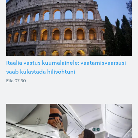
Itaalia vastus kuumalainele: vaatamisväärsusi
saab külastada hilisõhtuni
Eile 07:30