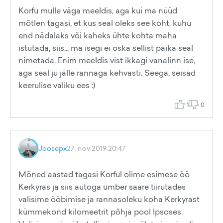
Korfu mulle väga meeldis, aga kui ma nüüd
mõtlen tagasi, et kus seal oleks see koht, kuhu
end nädalaks või kaheks ühte kohta maha
istutada, siis... ma isegi ei oska sellist paika seal
nimetada. Enim meeldis vist ikkagi vanalinn ise,
aga seal ju jälle rannaga kehvasti. Seega, seisad
keerulise valiku ees :)
1
0
Joosepx
27. nov 2019 20:47
Mõned aastad tagasi Korful olime esimese öö
Kerkyras ja siis autoga ümber saare tiirutades
valisime ööbimise ja rannasoleku koha Kerkyrast
kümmekond kilomeetrit põhja pool Ipsoses.