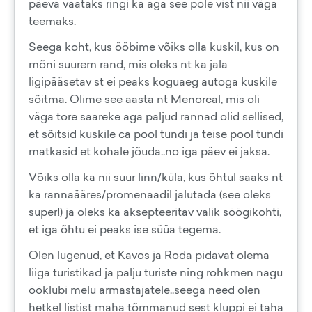
päeva vaataks ringi ka aga see pole vist nii väga
teemaks.
Seega koht, kus ööbime võiks olla kuskil, kus on
mõni suurem rand, mis oleks nt ka jala
ligipääsetav st ei peaks koguaeg autoga kuskile
sõitma. Olime see aasta nt Menorcal, mis oli
väga tore saareke aga paljud rannad olid sellised,
et sõitsid kuskile ca pool tundi ja teise pool tundi
matkasid et kohale jõuda..no iga päev ei jaksa.
Võiks olla ka nii suur linn/küla, kus õhtul saaks nt
ka rannaääres/promenaadil jalutada (see oleks
super!) ja oleks ka aksepteeritav valik söögikohti,
et iga õhtu ei peaks ise süüa tegema.
Olen lugenud, et Kavos ja Roda pidavat olema
liiga turistikad ja palju turiste ning rohkmen nagu
ööklubi melu armastajatele..seega need olen
hetkel listist maha tõmmanud sest kluppi ei taha