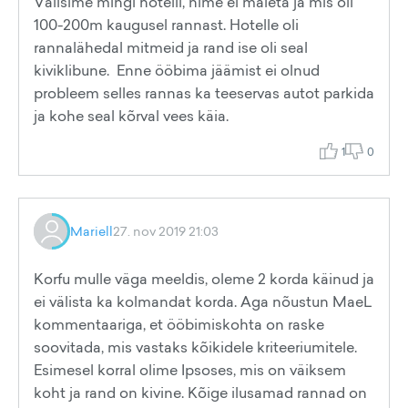
Valisime mingi hotelli, nime ei mäleta ja mis oli
100-200m kaugusel rannast. Hotelle oli
rannalähedal mitmeid ja rand ise oli seal
kiviklibune. Enne ööbima jäämist ei olnud
probleem selles rannas ka teeservas autot parkida
ja kohe seal kõrval vees käia.
1
0
Mariell
27. nov 2019 21:03
Korfu mulle väga meeldis, oleme 2 korda käinud ja
ei välista ka kolmandat korda. Aga nõustun MaeL
kommentaariga, et ööbimiskohta on raske
soovitada, mis vastaks kõikidele kriteeriumitele.
Esimesel korral olime Ipsoses, mis on väiksem
koht ja rand on kivine. Kõige ilusamad rannad on