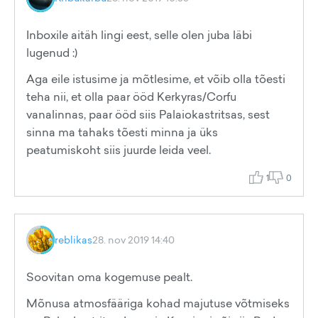
Inboxile aitäh lingi eest, selle olen juba läbi
lugenud :)
Aga eile istusime ja mõtlesime, et võib olla tõesti
teha nii, et olla paar ööd Kerkyras/Corfu
vanalinnas, paar ööd siis Palaiokastritsas, sest
sinna ma tahaks tõesti minna ja üks
peatumiskoht siis juurde leida veel.
1
0
reblikas
28. nov 2019 14:40
Soovitan oma kogemuse pealt.
Mõnusa atmosfääriga kohad majutuse võtmiseks