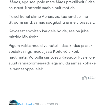
läänes, aga seal pole mere ääres praktiliselt üldse
asustust. Kortereid saab ainult rentida.
Teisel korral olime Acharavis, kus rand selline
Stroomi rand, samas söögikohti ja melu piisavalt.
Kavosest soovitan kaugele hoida, see on jube
brittide läbukoht.
Pigem valiks meeldiva hotelli idas, kirdes ja siiski
sõidaks ringi, muidu jääb Korfu võlu kõik
nautimata. Võibolla siis tõesti Kassiopi, kus ei ole
suurt rannapromenaadi, aga muidu armas kohake
ja rannasoppe leiab.
1
0
Kribukarbu
28. nov 2019 10:35