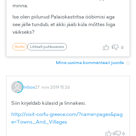
minna.
Ise olen piilunud Palaiokastritsa ööbimisi aga
see jälle tundub, et äkki jääb küla mõttes liiga
väikseks?
Korfu
Lihtsalt puhkusereis
1
0
Mine uusima kommentaari juurde
Inbox
27. nov 2019 15:26
Siin kirjeldab külasid ja linnakesi.
http://visit-corfu-greece.com/?name=pages&pag
e=Towns_And_Villages
0
0