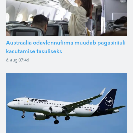
Austraalia odavlennufirma muudab pagasiriiuli
kasutamise tasuliseks
6. aug 07:46