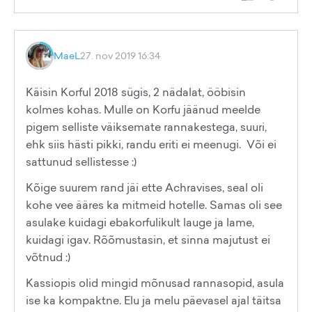
MaeL
27. nov 2019 16:34
Käisin Korful 2018 sügis, 2 nädalat, ööbisin
kolmes kohas. Mulle on Korfu jäänud meelde
pigem selliste väiksemate rannakestega, suuri,
ehk siis hästi pikki, randu eriti ei meenugi. Või ei
sattunud sellistesse :)
Kõige suurem rand jäi ette Achravises, seal oli
kohe vee ääres ka mitmeid hotelle. Samas oli see
asulake kuidagi ebakorfulikult lauge ja lame,
kuidagi igav. Rõõmustasin, et sinna majutust ei
võtnud :)
Kassiopis olid mingid mõnusad rannasopid, asula
ise ka kompaktne. Elu ja melu päevasel ajal täitsa