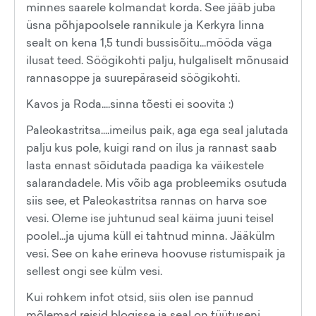
minnes saarele kolmandat korda. See jääb juba
üsna põhjapoolsele rannikule ja Kerkyra linna
sealt on kena 1,5 tundi bussisõitu...mööda väga
ilusat teed. Söögikohti palju, hulgaliselt mõnusaid
rannasoppe ja suurepäraseid söögikohti.
Kavos ja Roda....sinna tõesti ei soovita :)
Paleokastritsa....imeilus paik, aga ega seal jalutada
palju kus pole, kuigi rand on ilus ja rannast saab
lasta ennast sõidutada paadiga ka väikestele
salarandadele. Mis võib aga probleemiks osutuda
siis see, et Paleokastritsa rannas on harva soe
vesi. Oleme ise juhtunud seal käima juuni teisel
poolel...ja ujuma küll ei tahtnud minna. Jääkülm
vesi. See on kahe erineva hoovuse ristumispaik ja
sellest ongi see külm vesi.
Kui rohkem infot otsid, siis olen ise pannud
mõlemad reisid blogisse ja seal on tüütuseni