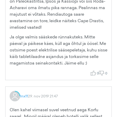
on Paleokastritsa, Ipsos ja Kassiopi või siis Roda-
Acharavi oma ilmatu pika rannaga. Pealinnas ma
majutust ei võtaks. Rendiautoga saare
avastamine on tore, leidke näiteks Cape Drastis,
imelised vaated!
Ja olge valmis sääskede rünnakuteks. Mitte
päeval ja päikese käes, küll aga õhtul ja öösel. Me
ostsime poest elektrilise sääsepeletaja, kuhu sisse
käib tabletilaadne asjandus ja torkasime selle
magamistoa seinakontakti. Jäime ellu :)
0
0
Inx11
29. nov 2019 21:47
Olen kahel viimasel suvel veetnud aega Korfu
saarel. Mingil määral oleneb hotelli valik sellest,