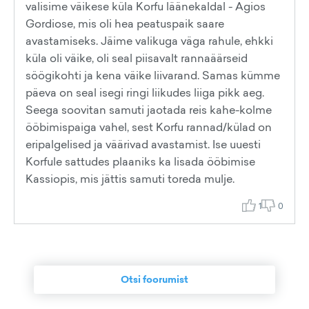
valisime väikese küla Korfu läänekaldal - Agios
Gordiose, mis oli hea peatuspaik saare
avastamiseks. Jäime valikuga väga rahule, ehkki
küla oli väike, oli seal piisavalt rannaäärseid
söögikohti ja kena väike liivarand. Samas kümme
päeva on seal isegi ringi liikudes liiga pikk aeg.
Seega soovitan samuti jaotada reis kahe-kolme
ööbimispaiga vahel, sest Korfu rannad/külad on
eripalgelised ja väärivad avastamist. Ise uuesti
Korfule sattudes plaaniks ka lisada ööbimise
Kassiopis, mis jättis samuti toreda mulje.
1
0
Otsi foorumist