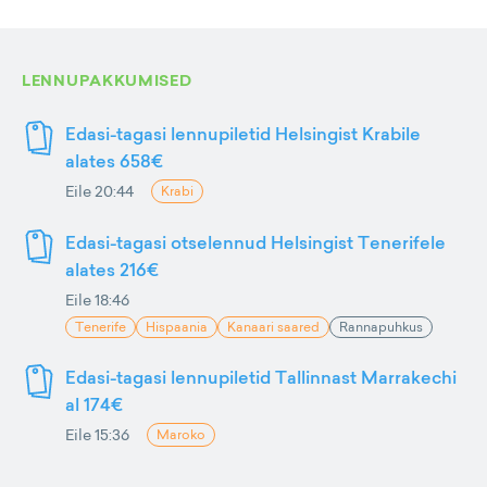
LENNUPAKKUMISED
Edasi-tagasi lennupiletid Helsingist Krabile
alates 658€
Eile 20:44
Krabi
Edasi-tagasi otselennud Helsingist Tenerifele
alates 216€
Eile 18:46
Tenerife
Hispaania
Kanaari saared
Rannapuhkus
Edasi-tagasi lennupiletid Tallinnast Marrakechi
al 174€
Eile 15:36
Maroko