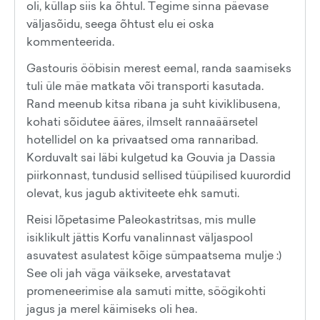
oli, küllap siis ka õhtul. Tegime sinna päevase
väljasõidu, seega õhtust elu ei oska
kommenteerida.
Gastouris ööbisin merest eemal, randa saamiseks
tuli üle mäe matkata või transporti kasutada.
Rand meenub kitsa ribana ja suht kiviklibusena,
kohati sõidutee ääres, ilmselt rannaäärsetel
hotellidel on ka privaatsed oma rannaribad.
Korduvalt sai läbi kulgetud ka Gouvia ja Dassia
piirkonnast, tundusid sellised tüüpilised kuurordid
olevat, kus jagub aktiviteete ehk samuti.
Reisi lõpetasime Paleokastritsas, mis mulle
isiklikult jättis Korfu vanalinnast väljaspool
asuvatest asulatest kõige sümpaatsema mulje :)
See oli jah väga väikseke, arvestatavat
promeneerimise ala samuti mitte, söögikohti
jagus ja merel käimiseks oli hea.