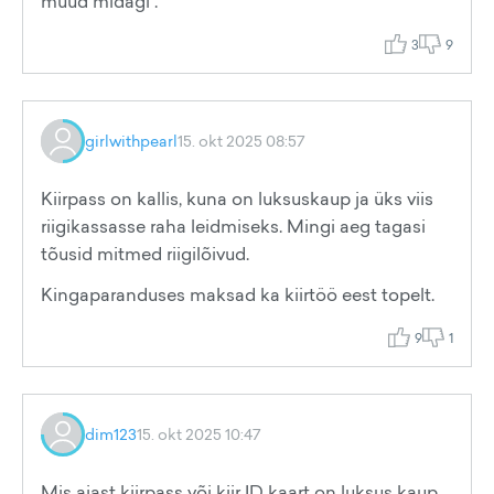
muud midagi .
3
9
girlwithpearl
15. okt 2025 08:57
Kiirpass on kallis, kuna on luksuskaup ja üks viis
riigikassasse raha leidmiseks. Mingi aeg tagasi
tõusid mitmed riigilõivud.
Kingaparanduses maksad ka kiirtöö eest topelt.
9
1
dim123
15. okt 2025 10:47
Mis ajast kiirpass või kiir ID kaart on luksus kaup,