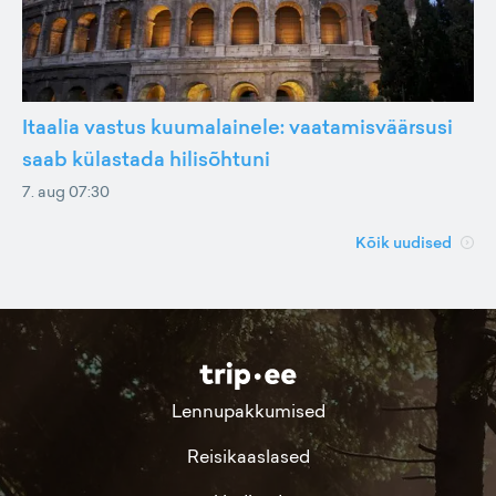
Itaalia vastus kuumalainele: vaatamisväärsusi
saab külastada hilisõhtuni
7. aug 07:30
Kõik uudised
Lennupakkumised
Reisikaaslased