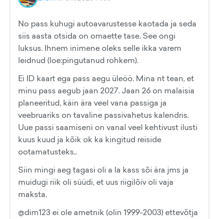
No pass kuhugi autoavarustesse kaotada ja seda
siis aasta otsida on omaette tase. See ongi
luksus. Ihnem inimene oleks selle ikka varem
leidnud (loe:pingutanud rohkem).
Ei ID kaart ega pass aegu üleöö. Mina nt tean, et
minu pass aegub jaan 2027. Jaan 26 on malaisia
planeeritud, käin ära veel vana passiga ja
veebruariks on tavaline passivahetus kalendris.
Uue passi saamiseni on vanal veel kehtivust ilusti
kuus kuud ja kõik ok ka kingitud reiside
ootamatusteks..
Siin mingi aeg tagasi oli a la kass sõi ära jms ja
muidugi riik oli süüdi, et uus riigilõiv oli vaja
maksta.
@dim123 ei ole ametnik (olin 1999-2003) ettevõtja