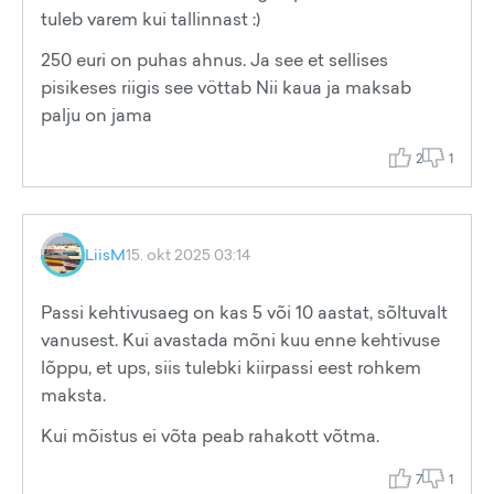
tuleb varem kui tallinnast :)
250 euri on puhas ahnus. Ja see et sellises
pisikeses riigis see vöttab Nii kaua ja maksab
palju on jama
2
1
LiisM
15. okt 2025 03:14
Passi kehtivusaeg on kas 5 või 10 aastat, sõltuvalt
vanusest. Kui avastada mõni kuu enne kehtivuse
lõppu, et ups, siis tulebki kiirpassi eest rohkem
maksta.
Kui mõistus ei võta peab rahakott võtma.
7
1