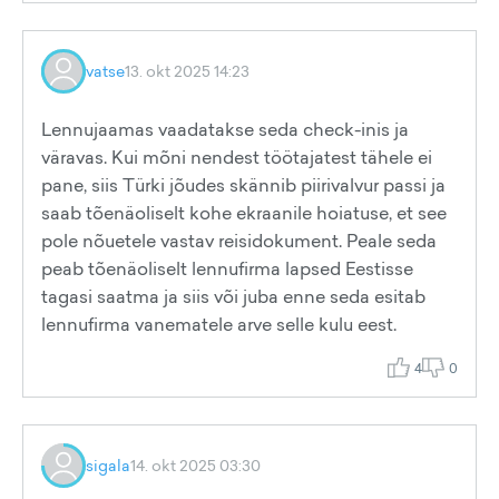
vatse
13. okt 2025 14:23
Lennujaamas vaadatakse seda check-inis ja
väravas. Kui mõni nendest töötajatest tähele ei
pane, siis Türki jõudes skännib piirivalvur passi ja
saab tõenäoliselt kohe ekraanile hoiatuse, et see
pole nõuetele vastav reisidokument. Peale seda
peab tõenäoliselt lennufirma lapsed Eestisse
tagasi saatma ja siis või juba enne seda esitab
lennufirma vanematele arve selle kulu eest.
4
0
sigala
14. okt 2025 03:30