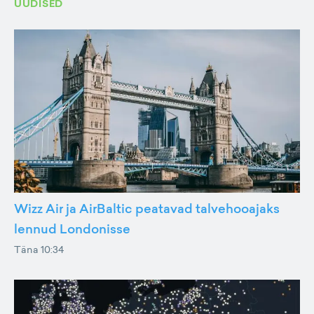
UUDISED
Wizz Air ja AirBaltic peatavad talvehooajaks
lennud Londonisse
Täna 10:34