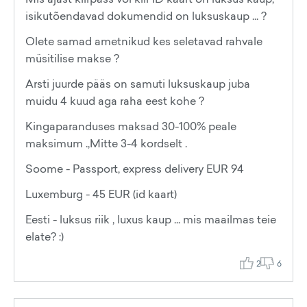
isikutõendavad dokumendid on luksuskaup ... ?
Olete samad ametnikud kes seletavad rahvale
müsitilise makse ?
Arsti juurde pääs on samuti luksuskaup juba
muidu 4 kuud aga raha eest kohe ?
Kingaparanduses maksad 30-100% peale
maksimum .,Mitte 3-4 kordselt .
Soome - Passport, express delivery EUR 94
Luxemburg - 45 EUR (id kaart)
Eesti - luksus riik , luxus kaup ... mis maailmas teie
elate? :)
2
6