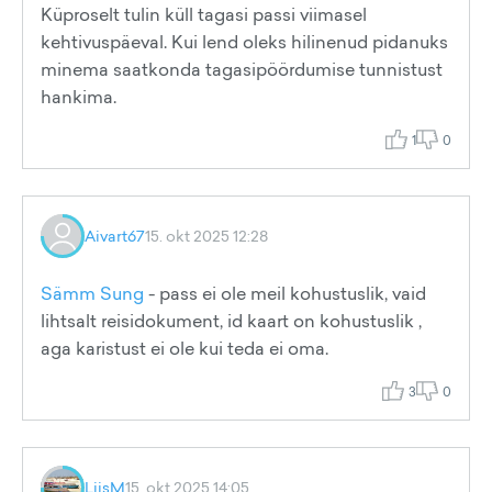
Küproselt tulin küll tagasi passi viimasel
kehtivuspäeval. Kui lend oleks hilinenud pidanuks
minema saatkonda tagasipöördumise tunnistust
hankima.
1
0
Aivart67
15. okt 2025 12:28
Sämm Sung
- pass ei ole meil kohustuslik, vaid
lihtsalt reisidokument, id kaart on kohustuslik ,
aga karistust ei ole kui teda ei oma.
3
0
LiisM
15. okt 2025 14:05