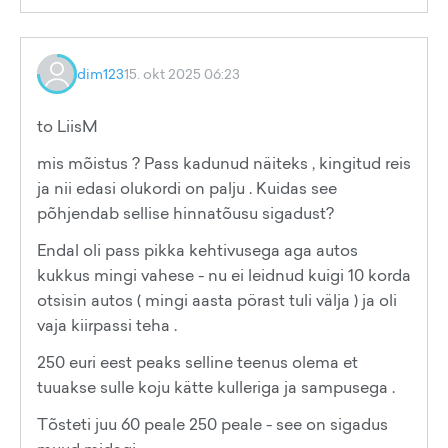
dim123
15. okt 2025 06:23
to LiisM
mis mõistus ? Pass kadunud näiteks , kingitud reis
ja nii edasi olukordi on palju . Kuidas see
põhjendab sellise hinnatõusu sigadust?
Endal oli pass pikka kehtivusega aga autos
kukkus mingi vahese - nu ei leidnud kuigi 10 korda
otsisin autos ( mingi aasta pörast tuli välja ) ja oli
vaja kiirpassi teha .
250 euri eest peaks selline teenus olema et
tuuakse sulle koju kätte kulleriga ja sampusega .
Tõsteti juu 60 peale 250 peale - see on sigadus