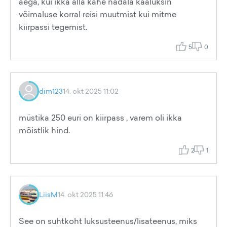
aega, kui ikka alla kahe nädala kaaluksin
võimaluse korral reisi muutmist kui mitme
kiirpassi tegemist.
5
0
dim123
14. okt 2025 11:02
müstika 250 euri on kiirpass , varem oli ikka
mõistlik hind.
2
1
LiisM
14. okt 2025 11:46
See on suhtkoht luksusteenus/lisateenus, miks