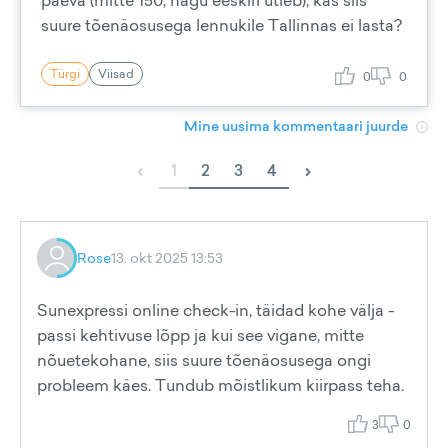
päeva (mitte 150, nagu eeskiri ütleb), kas siis
suure tõenäosusega lennukile Tallinnas ei lasta?
Türgi
Viisad
0
0
Mine uusima kommentaari juurde
‹
›
1
2
3
4
Rose
13. okt 2025 13:53
Sunexpressi online check-in, täidad kohe välja -
passi kehtivuse lõpp ja kui see vigane, mitte
nõuetekohane, siis suure tõenäosusega ongi
probleem käes. Tundub mõistlikum kiirpass teha.
3
0