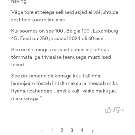
häving
Väga tore et teiega selliseid asjad ei või juhtuda
sest teie kontrollite alati .
Kui soomes on see 100 , Belgia 100 , Luxemburg
45 . Eesti on 250 ja aastal 2024 oli 60 euri .
See ei ole mingi uxus vaid puhas riigi ahnus
tõmmata iga triviaalse teenusega müstilised
tasud .
See on sarnane olukorraga kus Tallinna
lennujaam tõstab lihtslt maksu ja imestab miks
Ryanair pahandab .. imelik küll , väike maks juu
makske aga ?
2
4
‹
›
1
2
3
4