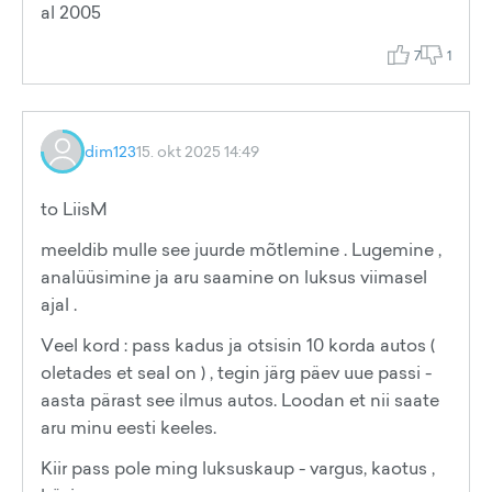
al 2005
7
1
dim123
15. okt 2025 14:49
to LiisM
meeldib mulle see juurde mõtlemine . Lugemine ,
analüüsimine ja aru saamine on luksus viimasel
ajal .
Veel kord : pass kadus ja otsisin 10 korda autos (
oletades et seal on ) , tegin järg päev uue passi -
aasta pärast see ilmus autos. Loodan et nii saate
aru minu eesti keeles.
Kiir pass pole ming luksuskaup - vargus, kaotus ,