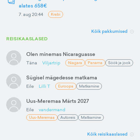
alates 658€
7. aug 20:44
Krabi
Kõik pakkumised
REISIKAASLASED
Olen minemas Nicaraguasse
Täna
Viljartrip
Niagara
Panama
Söök ja jook
Sügisel mägedesse matkama
Eile
Lilli T
Euroopa
Matkamine
Uus-Meremaa Märts 2027
Eile
vandermand
Uus-Meremaa
Autoreis
Matkamine
Kõik reisikaaslased