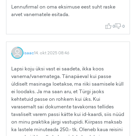
Lennufirmal on oma eksimuse eest suht raske
arvet vanematele esitada.
0
0
isaac
14. okt 2025 08:46
Lapsi koju üksi vast ei saadeta, ikka koos
vanema/vanematega. Tänapäeval kui passe
üldiselt masinaga loetakse, ma riiki saamisele küll
ei loodaks. Ja ma saan aru, et Türgi jaoks
kehtetuid passe on rohkem kui üks. Kui
varasemalt sai dokumente tavakorras tellides
tavaliselt varem passi kätte kui id-kaardi, siis nüüd
on minu praktika järgi vastupidi. Kiirpass maksab
ka lastele minuteada 250.- tk. Oleneb kaua reisini