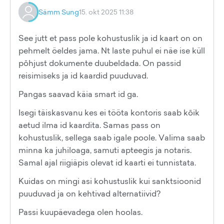
Sämm Sung
15. okt 2025 11:38
See jutt et pass pole kohustuslik ja id kaart on on
pehmelt öeldes jama. Nt laste puhul ei näe ise küll
pōhjust dokumente duubeldada. On passid
reisimiseks ja id kaardid puuduvad.
Pangas saavad käia smart id ga.
Isegi täiskasvanu kes ei tööta kontoris saab kōik
aetud ilma id kaardita. Samas pass on
kohustuslik, sellega saab igale poole. Valima saab
minna ka juhiloaga, samuti apteegis ja notaris.
Samal ajal riigiäpis olevat id kaarti ei tunnistata.
Kuidas on mingi asi kohustuslik kui sanktsioonid
puuduvad ja on kehtivad alternatiivid?
Passi kuupäevadega olen hoolas.