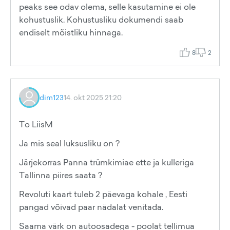
peaks see odav olema, selle kasutamine ei ole
kohustuslik. Kohustusliku dokumendi saab
endiselt mõistliku hinnaga.
8
2
dim123
14. okt 2025 21:20
To LiisM
Ja mis seal luksusliku on ?
Järjekorras Panna trümkimiae ette ja kulleriga
Tallinna piires saata ?
Revoluti kaart tuleb 2 päevaga kohale , Eesti
pangad võivad paar nädalat venitada.
Saama värk on autoosadega - poolat tellimua