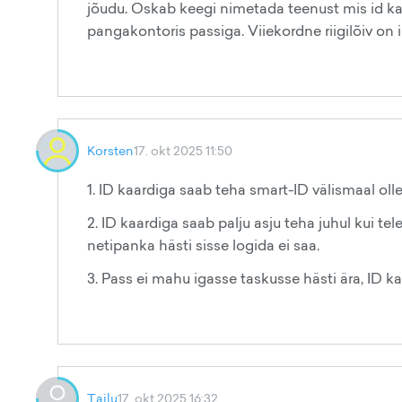
jõudu. Oskab keegi nimetada teenust mis id ka
pangakontoris passiga. Viiekordne riigilõiv on 
Korsten
17. okt 2025 11:50
1. ID kaardiga saab teha smart-ID välismaal olle
2. ID kaardiga saab palju asju teha juhul kui tel
netipanka hästi sisse logida ei saa.
3. Pass ei mahu igasse taskusse hästi ära, ID k
Tailu
17. okt 2025 16:32