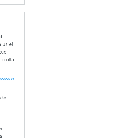
ti
jus ei
tud
ib olla
/www.e
ste
r
a