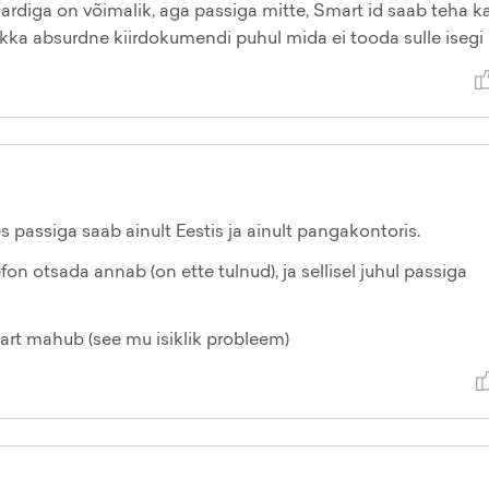
ardiga on võimalik, aga passiga mitte, Smart id saab teha k
ikka absurdne kiirdokumendi puhul mida ei tooda sulle isegi 
s passiga saab ainult Eestis ja ainult pangakontoris.
efon otsada annab (on ette tulnud), ja sellisel juhul passiga
aart mahub (see mu isiklik probleem)