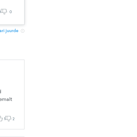
0
0
ri juurde
d
semalt
1
2