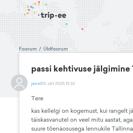
Foorum
/
Üldfoorum
passi kehtivuse jälgimine 
janvil
13. okt 2025 13:32
Tere
kas kellelgi on kogemust, kui rangelt jä
täiskasvanutel on veel mitu aastat, aga 
suure tõenäosusega lennukile Tallinnas