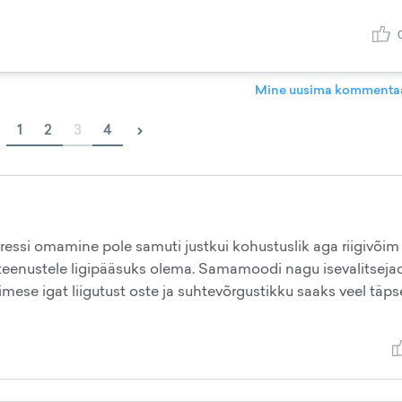
Mine uusima kommentaa
›
1
2
3
4
dressi omamine pole samuti justkui kohustuslik aga riigivõim
e teenustele ligipääsuks olema. Samamoodi nagu isevalitseja
nimese igat liigutust oste ja suhtevõrgustikku saaks veel täp