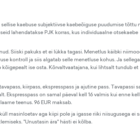
ks sellise kaebuse subjektiivse kaebeõiguse puudumise tõttu 
dluseid lahendatakse PJK korras, kus individuaalne otsekaebe
 Siiski pakuks et ei lükka tagasi. Menetlus käibki niimood
se kontroll ja siis algatab selle menetluse kohus. Ja sellega
kõigepealt ise osta. Kõrvaltvaatajana, kui lihtsalt tundub et
vapass, kiirpass, ekspresspass ja ajutine pass. Tavapassi s
alt. Ekspresspass on samal päeval kell 16 valmis kui enne kell
pulaarne teenus. 96 EUR maksab.
l masinloetav aga kiipi pole ja igasse riiki niisugusega ei s
lemiseks. "Unustasin ära" hästi ei kõlba.