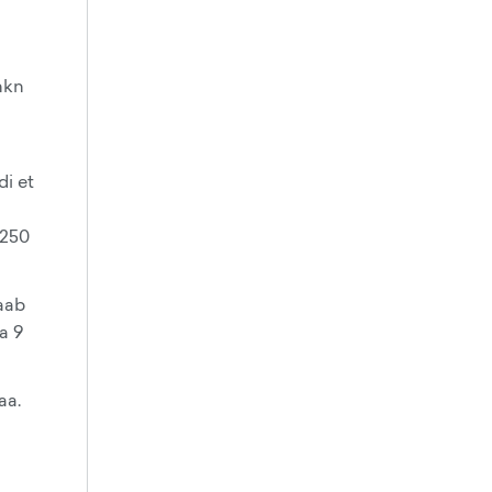
nkn
i et
 250
aab
a 9
aa.