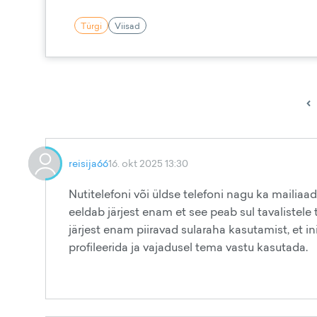
Türgi
Viisad
‹
reisija66
16. okt 2025 13:30
Nutitelefoni või üldse telefoni nagu ka mailiaa
eeldab järjest enam et see peab sul tavalistel
järjest enam piiravad sularaha kasutamist, et i
profileerida ja vajadusel tema vastu kasutada.