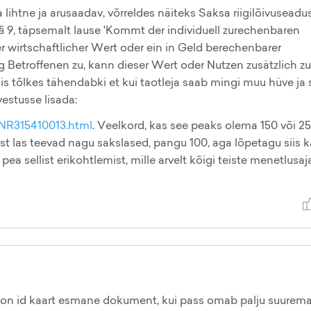
lihtne ja arusaadav, võrreldes näiteks Saksa riigilõivuseadu
§ 9, täpsemalt lause 'Kommt der individuell zurechenbaren
r wirtschaftlicher Wert oder ein in Geld berechenbarer
ng Betroffenen zu, kann dieser Wert oder Nutzen zusätzlich z
 tõlkes tähendabki et kui taotleja saab mingi muu hüve ja 
rvestusse lisada:
JNR315410013.html
. Veelkord, kas see peaks olema 150 või 25
 las teevad nagu sakslased, pangu 100, aga lõpetagu siis k
 sellist erikohtlemist, mille arvelt kõigi teiste menetlusaj
s on id kaart esmane dokument, kui pass omab palju suurem