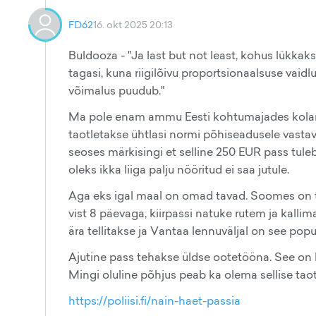
FD62
16. okt 2025 20:13
Buldooza - "Ja last but not least, kohus lükka
tagasi, kuna riigilõivu proportsionaalsuse vai
võimalus puudub."
Ma pole enam ammu Eesti kohtumajades kolanud.
taotletakse ühtlasi normi põhiseadusele vastavu
seoses märkisingi et selline 250 EUR pass tuleb 
oleks ikka liiga palju nööritud ei saa jutule.
Aga eks igal maal on omad tavad. Soomes on ta
vist 8 päevaga, kiirpassi natuke rutem ja kallim
ära tellitakse ja Vantaa lennuväljal on see po
Ajutine pass tehakse üldse ootetööna. See on kül
Mingi oluline põhjus peab ka olema sellise taot
https://poliisi.fi/nain-haet-passia