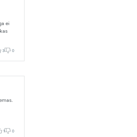
ga ei
 kas
3
0
lemas.
1
0