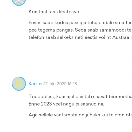
Korstnal taas libateave.
Eestis saab kodus passiga teha endale smart id.
pea tegema pangas. Seda saab samamoodi teha v
telefon saab selkeks neti eestis vōi nt Austraali
Korsten
17. okt 2025 16:48
Tõepoolest, kaasajal paistab saavat biomeetria
Enne 2023 veel nagu ei saanud nii.
Aga sellele vaatamata on juhuks kui telefon o