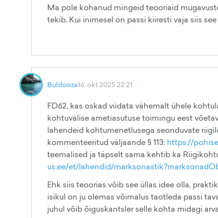
Ma pole kohanud mingeid teooriaid mugavust
tekib. Kui inimesel on passi kiiresti vaja siis se
Buldooza
16. okt 2025 22:21
FD62, kas oskad viidata vähemalt ühele kohtu
kohtuvälise ametiasutuse toimingu eest võetava 
lahendeid kohtumenetlusega seonduvate riigil
kommenteeritud väljaande § 113:
https://pohis
teemalised ja täpselt sama kehtib ka Riigikoht
us.ee/et/lahendid/marksonastik?marksonadOb
Ehk siis teoorias võib see üllas idee olla, prakti
isikul on ju olemas võimalus taotleda passi tava
juhul võib õiguskantsler selle kohta midagi arv