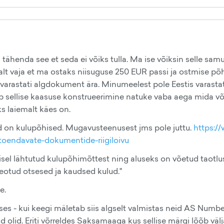
ei tähenda see et seda ei võiks tulla. Ma ise võiksin selle samu
ealt vaja et ma ostaks niisuguse 250 EUR passi ja ostmise põh
 varastati algdokument ära. Minumeelest pole Eestis varasta
b sellise kaasuse konstrueerimine natuke vaba aega mida võ
s laiemalt käes on.
rad on kulupõhised. Mugavusteenusest jms pole juttu.
https:/
t-toendavate-dokumentide-riigiloivu
isel lähtutud kulupõhimõttest ning aluseks on võetud taotlu
otud otsesed ja kaudsed kulud."
e.
es - kui keegi mäletab siis algselt valmistas neid AS Numbe
d olid. Eriti võrreldes Saksamaaga kus sellise märgi lõõb välj