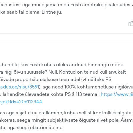
eenustest ega muud jama mida Eesti ametnike peakoludes 
e ka saab tal olema. Lihtne ju.
lahendile, kus Eesti kohus oleks andnud hinnangu mõne
riigilõivu suurusele? Null. Kohtud on teinud küll arvukalt
õivude proportsionaalsuse teemadel (vt näiteks PS
eadus.ee/sisu/3591
), aga need 100% kohtumenetluse riigilõiv
u lahendite ülevaadete kohta PS § 113 teemal:
https://www.ri
jektIds=206112344
kas aga asjatu tuuletallamine, kohus sellist kontrolli ei algata
korras, seega mingit subjektiivsete õiguste riivet pole. Äärm
ata, aga seegi ebatõenäoline.