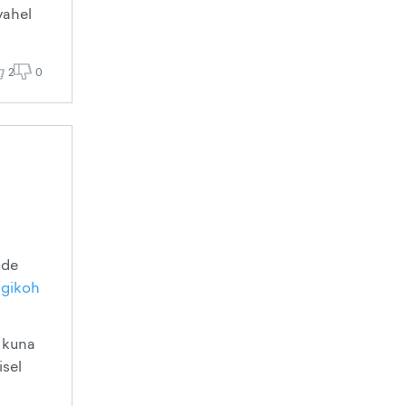
vahel
2
0
ude
igikoh
, kuna
isel