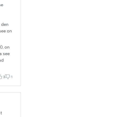
se
u den
see on
0, on
a see
ad
3
1
at