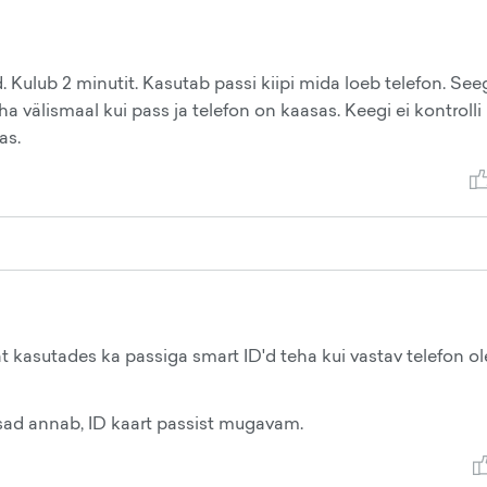
 Kulub 2 minutit. Kasutab passi kiipi mida loeb telefon. See
älismaal kui pass ja telefon on kaasas. Keegi ei kontrolli
as.
t kasutades ka passiga smart ID'd teha kui vastav telefon o
tsad annab, ID kaart passist mugavam.