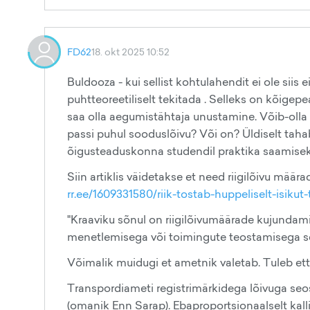
FD62
18. okt 2025 10:52
Buldooza - kui sellist kohtulahendit ei ole siis 
puhtteoreetiliselt tekitada . Selleks on kõigep
saa olla aegumistähtaja unustamine. Võib-olla
passi puhul sooduslõivu? Või on? Üldiselt taha
õigusteaduskonna studendil praktika saamisek
Siin artiklis väidetakse et need riigilõivu mää
rr.ee/1609331580/riik-tostab-huppeliselt-isiku
"Kraaviku sõnul on riigilõivumäärade kujundam
menetlemisega või toimingute teostamisega se
Võimalik muidugi et ametnik valetab. Tuleb ett
Transpordiameti registrimärkidega lõivuga seos
(omanik Enn Sarap). Ebaproportsionaalselt kalli