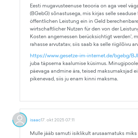
Eesti mugavusteenuse teooria on aga veel väga 
(BGebG) sõnastusega, mis kirjas selle seaduse 
öffentlichen Leistung ein in Geld berechenbare
wirtschaftlicher Nutzen für den von der Leistu
Kosten angemessen berücksichtigt werden', mis
rahasse arvutatav, siis saab ka selle riigilõivu a
https://www.gesetze-im-internet.de/bgebg/B
juba täpsema kaalumise küsimus. Minugipoolest
päevaga andmine ära, teised maksumaksjad ei pea
pikenevad, siis ju enam kinni maksma.
isaac
17. okt 2025 07:11
Mulle jääb samuti isiklikult arusaamatuks mik