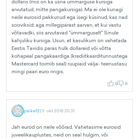
dollaris (mis on ka üsna ümmarguse kursiga
arvutatud, mitte pangakursiga). Ma ei ole kunagi
neile eurosid pakkunud ega isegi küsinud, kas nad
sooviksid; aga millegipärast aarvan, et kui vastu
võtavadki, siis arvutavad "ümmarguselt" Sinule
kahjuliku kursiga. Usun, et kasulikum on vahetada
Eestis Tavidis paras hulk dollareid või võtta
kohapeal pangakaardiga (krediitkaarditunnustega
Mastercard toimib seal) ruupiaid välja- teenustasu
mingi paari euro ringis.
0
0
päike12
23. okt 2018 20:31
Jah eurod on neile võõrad. Vahetasime eurosid
juveelikauplustes, neid on seal hulgim, või