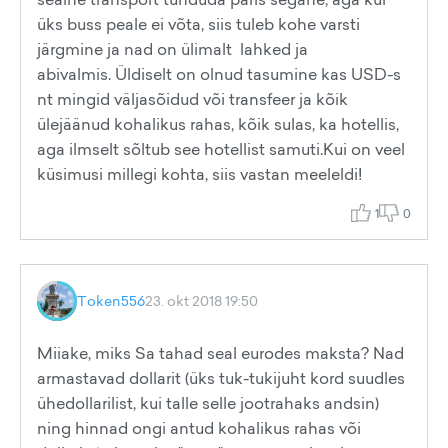
üks buss peale ei võta, siis tuleb kohe varsti
järgmine ja nad on ülimalt lahked ja
abivalmis. Üldiselt on olnud tasumine kas USD-s
nt mingid väljasõidud või transfeer ja kõik
ülejäänud kohalikus rahas, kõik sulas, ka hotellis,
aga ilmselt sõltub see hotellist samuti.Kui on veel
küsimusi millegi kohta, siis vastan meeleldi!
1
0
Token556
23. okt 2018 19:50
Miiake, miks Sa tahad seal eurodes maksta? Nad
armastavad dollarit (üks tuk-tukijuht kord suudles
ühedollarilist, kui talle selle jootrahaks andsin)
ning hinnad ongi antud kohalikus rahas või