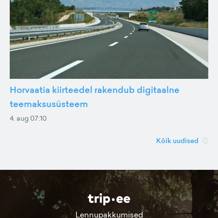
Horvaatia kiirteedel rakendub digitaalne
teemaksusüsteem
4. aug 07:10
Kõik uudised
Lennupakkumised