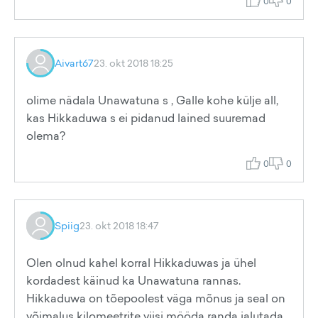
0
0
Aivart67
23. okt 2018 18:25
olime nädala Unawatuna s , Galle kohe külje all,
kas Hikkaduwa s ei pidanud lained suuremad
olema?
0
0
Spiig
23. okt 2018 18:47
Olen olnud kahel korral Hikkaduwas ja ühel
kordadest käinud ka Unawatuna rannas.
Hikkaduwa on tõepoolest väga mõnus ja seal on
võimalus kilomeetrite viisi mööda randa jalutada.