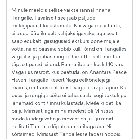
Minule meeldis sellise vaikse rannalinnana
Tangalle. Tavaliselt see jääb paljudel
millegipärast külastamata. Kui väga melu tahta,
siis see jääb ilmselt kahjuks igavaks, aga sealt
saab edukalt igasuguseid ekskursioone mujale
võtta, nii et baasina sobib küll. Rand on Tangalles
väga ilus ja puhas ning põhimõtteliselt inimtühi -
täpselt paradiisirand. Rannariba on kuskil 10 km.
Väga ilus resrort, kus peatuda, on Anantara Peace
Haven Tangalle Resort.Nagu eelkõnelejagi
mainis, on transport tõesti väga odav ja täpne. Kui
bussi ja rongiga sõita ei taha, saab isegi tuktukiga
lähemaid kohti/linnu külastada. Meile kiideti ka
palju Mirissat, aga minu meelest oli Mirissas
randa kuidagi vähe ja rahvast palju - ju meid
hellitati Tangalle lõputu rannaribaga ära. Nii
sõitsimegi Mirissast Tangallesse tagasi hoopis.