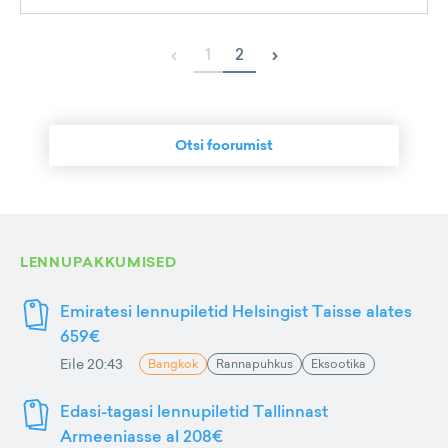
‹
›
1
2
Otsi foorumist
LENNUPAKKUMISED
Emiratesi lennupiletid Helsingist Taisse alates
659€
Eile 20:43
Bangkok
Rannapuhkus
Eksootika
Edasi-tagasi lennupiletid Tallinnast
Armeeniasse al 208€