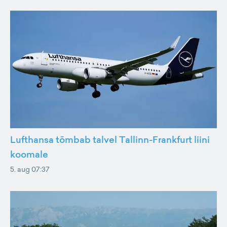
Lufthansa tõmbab talvel Tallinn-Frankfurt liini
koomale
5. aug 07:37