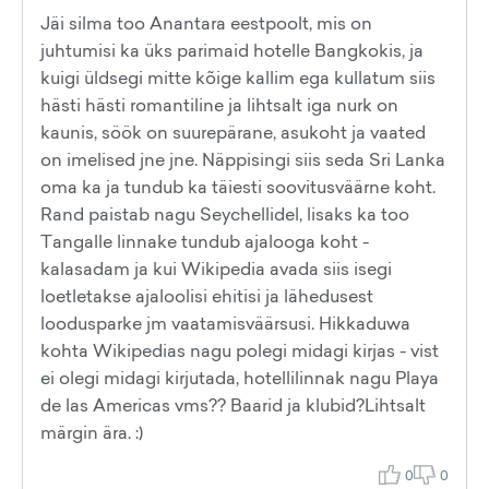
Jäi silma too Anantara eestpoolt, mis on
juhtumisi ka üks parimaid hotelle Bangkokis, ja
kuigi üldsegi mitte kõige kallim ega kullatum siis
hästi hästi romantiline ja lihtsalt iga nurk on
kaunis, söök on suurepärane, asukoht ja vaated
on imelised jne jne. Näppisingi siis seda Sri Lanka
oma ka ja tundub ka täiesti soovitusväärne koht.
Rand paistab nagu Seychellidel, lisaks ka too
Tangalle linnake tundub ajalooga koht -
kalasadam ja kui Wikipedia avada siis isegi
loetletakse ajaloolisi ehitisi ja lähedusest
loodusparke jm vaatamisväärsusi. Hikkaduwa
kohta Wikipedias nagu polegi midagi kirjas - vist
ei olegi midagi kirjutada, hotellilinnak nagu Playa
de las Americas vms?? Baarid ja klubid?Lihtsalt
märgin ära. :)
0
0