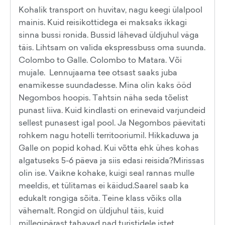
Kohalik transport on huvitav, nagu keegi ülalpool
mainis. Kuid reisikottidega ei maksaks ikkagi
sinna bussi ronida. Bussid lähevad üldjuhul väga
täis. Lihtsam on valida ekspressbuss oma suunda.
Colombo to Galle. Colombo to Matara. Või
mujale. Lennujaama tee otsast saaks juba
enamikesse suundadesse. Mina olin kaks ööd
Negombos hoopis. Tahtsin näha seda tõelist
punast liiva. Kuid kindlasti on erinevaid varjundeid
sellest punasest igal pool. Ja Negombos päevitati
rohkem nagu hotelli territooriumil. Hikkaduwa ja
Galle on popid kohad. Kui võtta ehk ühes kohas
algatuseks 5-6 päeva ja siis edasi reisida?Mirissas
olin ise. Vaikne kohake, kuigi seal rannas mulle
meeldis, et tülitamas ei käidud.Saarel saab ka
edukalt rongiga sõita. Teine klass võiks olla
vähemalt. Rongid on üldjuhul täis, kuid
millegipärast tahavad nad turistidele istet