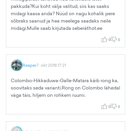
pakkuda?Kui koht välja valitud, siis kas saaks
midagi kaasa anda? Nüüd on nagu kohalik pere
sõbraks saanud ja hea meelega saadaks neile
midagi.Mulle saab kirjutada seberäthot.ee
0
0
Reaper
7. okt 2018 17:21
Colombo-Hikkaduwa-Galle-Matara käib rong ka,
soovitaks seda varianti.Rong on Colombo lähedal
väga täis, hiljem on rohkem ruumi.
0
0