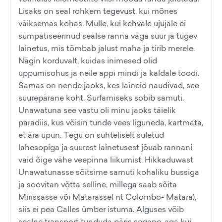
Lisaks on seal rohkem tegevust, kui mõnes
väiksemas kohas. Mulle, kui kehvale ujujale ei
sümpatiseerinud sealse ranna väga suur ja tugev
lainetus, mis tõmbab jalust maha ja tirib merele.
Nägin korduvalt, kuidas inimesed olid
uppumisohus ja neile appi mindi ja kaldale toodi.
Samas on nende jaoks, kes laineid naudivad, see
suurepärane koht. Surfamiseks sobib samuti.
Unawatuna see vastu oli minu jaoks täielik
paradiis, kus võisin tunde vees liguneda, kartmata,
et ära upun. Tegu on suhteliselt suletud
lahesopiga ja suurest lainetusest jõuab rannani
vaid õige vähe veepinna liikumist. Hikkaduwast
Unawatunasse sõitsime samuti kohaliku bussiga
ja soovitan võtta selline, millega saab sõita
Mirissasse või Matarasse( nt Colombo- Matara),
siis ei pea Calles ümber istuma. Alguses võib
sealne transport tunduda päris segane, aga kui