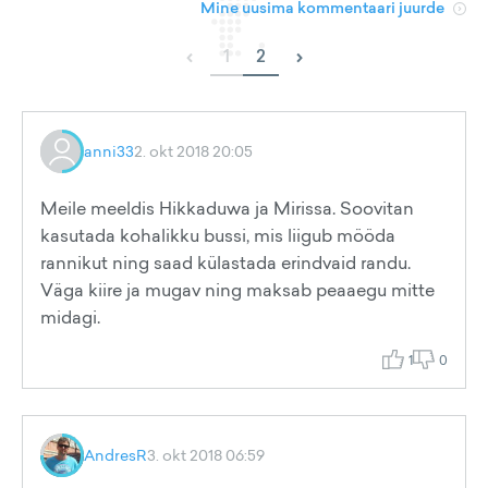
Mine uusima kommentaari juurde
‹
›
1
2
anni33
2. okt 2018 20:05
Meile meeldis Hikkaduwa ja Mirissa. Soovitan
kasutada kohalikku bussi, mis liigub mööda
rannikut ning saad külastada erindvaid randu.
Väga kiire ja mugav ning maksab peaaegu mitte
midagi.
1
0
AndresR
3. okt 2018 06:59