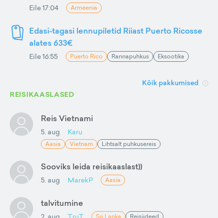
Eile 17:04
Armeenia
Edasi-tagasi lennupiletid Riiast Puerto Ricosse
alates 633€
Eile 16:55
Puerto Rico
Rannapuhkus
Eksootika
Kõik pakkumised
REISIKAASLASED
Reis Vietnami
5. aug
Karu
Aasia
Vietnam
Lihtsalt puhkusereis
Sooviks leida reisikaaslast))
5. aug
MarekP
Aasia
talvitumine
2. aug
TruT
Sri Lanka
Reisiideed