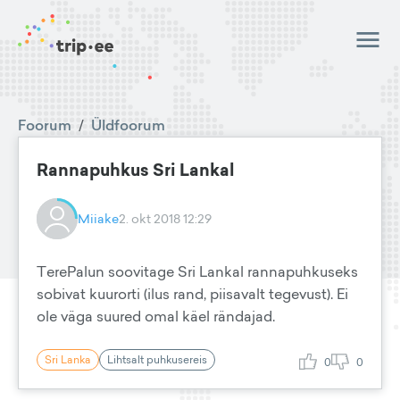
Foorum
/
Üldfoorum
Rannapuhkus Sri Lankal
Miiake
2. okt 2018 12:29
TerePalun soovitage Sri Lankal rannapuhkuseks
sobivat kuurorti (ilus rand, piisavalt tegevust). Ei
ole väga suured omal käel rändajad.
Sri Lanka
Lihtsalt puhkusereis
0
0