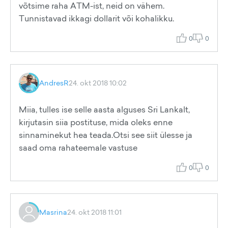
võtsime raha ATM-ist, neid on vähem.
Tunnistavad ikkagi dollarit või kohalikku.
0
0
AndresR
24. okt 2018 10:02
Miia, tulles ise selle aasta alguses Sri Lankalt,
kirjutasin siia postituse, mida oleks enne
sinnaminekut hea teada.Otsi see siit ülesse ja
saad oma rahateemale vastuse
0
0
Masrina
24. okt 2018 11:01