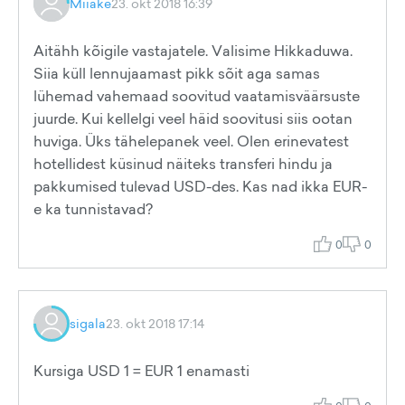
Miiake
23. okt 2018 16:39
Aitähh kõigile vastajatele. Valisime Hikkaduwa.
Siia küll lennujaamast pikk sõit aga samas
lühemad vahemaad soovitud vaatamisväärsuste
juurde. Kui kellelgi veel häid soovitusi siis ootan
huviga. Üks tähelepanek veel. Olen erinevatest
hotellidest küsinud näiteks transferi hindu ja
pakkumised tulevad USD-des. Kas nad ikka EUR-
e ka tunnistavad?
0
0
sigala
23. okt 2018 17:14
Kursiga USD 1 = EUR 1 enamasti