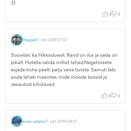
:D
1
0
Reaper
5. okt 2018 17:33
Soovitan ka Hikkaduwat. Rand on ilus ja seda on
pikalt. Hotelle valida millist tahad.Negatiivsete
asjade koha pealt: palju vene turiste. Samuti läbi
asula läheb maantee, mida mööda bussid ja
veoautod kihutavad.
0
0
aivar adams
7. okt 2018 08:37