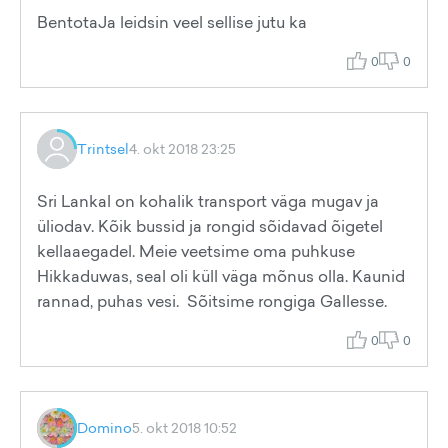
BentotaJa leidsin veel sellise jutu ka
0
0
Trintsel
4. okt 2018 23:25
Sri Lankal on kohalik transport väga mugav ja
üliodav. Kõik bussid ja rongid sõidavad õigetel
kellaaegadel. Meie veetsime oma puhkuse
Hikkaduwas, seal oli küll väga mõnus olla. Kaunid
rannad, puhas vesi. Sõitsime rongiga Gallesse.
0
0
Domino
5. okt 2018 10:52