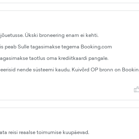
jõuetusse. Ükski broneering enam ei kehti.
siis peab Sulle tagasimakse tegema Booking.com
tagasimakse taotlus oma krediitkaardi pangale.
broneerisid nende süsteemi kaudu. Kuivõrd OP bronn on Booki
data reisi reaalse toimumise kuupäevad.