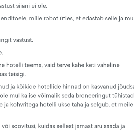
tust siiani ei ole.
enditoele, mille robot ütles, et edastab selle ja mu
git vastust.
e.
ühe hotelli teema, vaid terve kahe keti vaheline
s teisigi.
änud ja kõikide hotellide hinnad on kasvanud jõudsa
 ole mul ka ise võimalik seda broneeringut tühistada
 ja kohvritega hotelli ukse taha ja selgub, et meile
või soovitusi, kuidas sellest jamast aru saada ja