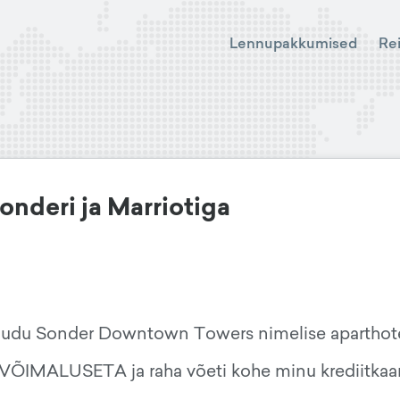
Lennupakkumised
Re
nderi ja Marriotiga
 kaudu Sonder Downtown Towers nimelise aparthotel
ÕIMALUSETA ja raha võeti kohe minu krediitkaar