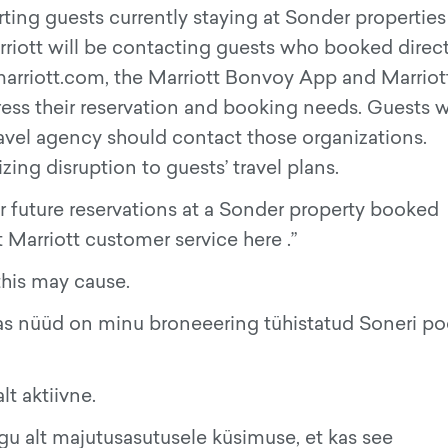
orting guests currently staying at Sonder propertie
riott will be contacting guests who booked direct
marriott.com, the Marriott Bonvoy App and Marriott
ress their reservation and booking needs. Guests 
ravel agency should contact those organizations.
ng disruption to guests’ travel plans.
r future reservations at a Sonder property booked
 Marriott customer service here .”
his may cause.
as nüüd on minu broneeering tühistatud Soneri poo
t aktiivne.
gu alt majutusasutusele küsimuse, et kas see