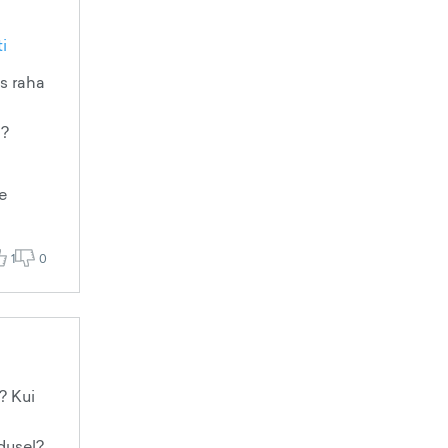
i
ks raha
a?
e
1
0
? Kui
dusel?