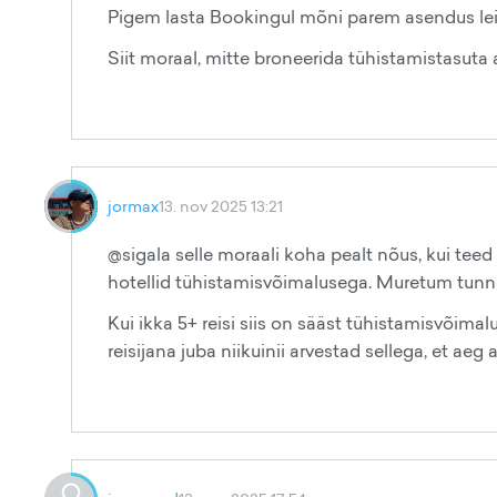
Pigem lasta Bookingul mõni parem asendus lei
Siit moraal, mitte broneerida tühistamistasuta 
jormax
13. nov 2025 13:21
@sigala selle moraali koha pealt nõus, kui teed 1-
hotellid tühistamisvõimalusega. Muretum tunn
Kui ikka 5+ reisi siis on sääst tühistamisvõimal
reisijana juba niikuinii arvestad sellega, et aeg a