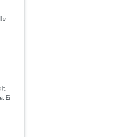
lle
lt.
. Ei