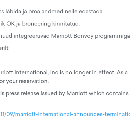
sess läbida ja oma andmed neile edastada.
õik OK ja broneering kinnitatud.
nad nüüd integreeruvad Marriott Bonvoy programmiga
ilt:
ott International, Inc is no longer in effect. As a
or your reservation.
is press release issued by Marriott which contains
11/09/marriott-international-announces-terminati