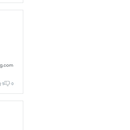
ng.com
5
0