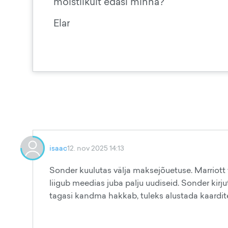
mõistlikult edasi minna?
Elar
isaac
12. nov 2025 14:13
Sonder kuulutas välja maksejõuetuse. Marriott 
liigub meedias juba palju uudiseid. Sonder kirju
tagasi kandma hakkab, tuleks alustada kaardit