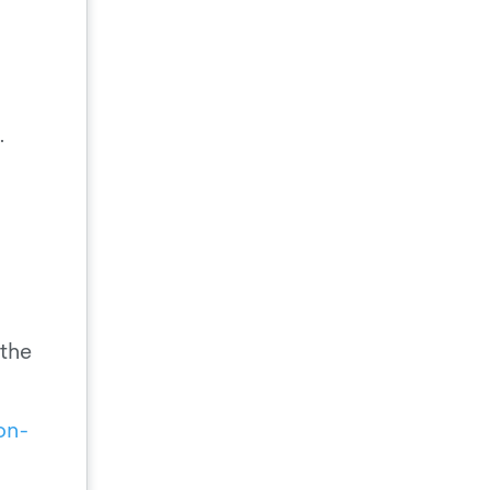
.
 the
on-