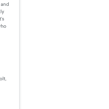
s and
ly
’s
who
lt,