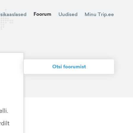
Foorum
Minu Trip.ee
isikaaslased
Uudised
Otsi foorumist
li.
dilt