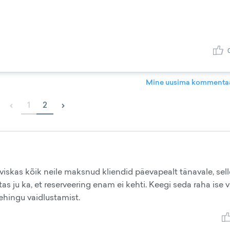
Mine uusima kommentaa
‹
›
1
2
viskas kõik neile maksnud kliendid päevapealt tänavale, sell
tas ju ka, et reserveering enam ei kehti. Keegi seda raha ise 
ehingu vaidlustamist.