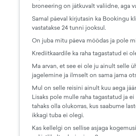
broneering on jätkuvalt valiidne, aga vas
Samal päeval kirjutasin ka Bookingu kli
vastatakse 24 tunni jooksul.
On juba mitu päeva möödas ja pole min
Krediitkaardile ka raha tagastatud ei ol
Ma arvan, et see ei ole ju ainult selle 
jagelemine ja ilmselt on sama jama otsa
Mul on selle reisini ainult kuu aega jä
Lisaks pole mulle raha tagastatud ja ei
tahaks olla olukorras, kus saabume laste
ikkagi tuba ei olegi.
Kas kellelgi on sellise asjaga kogemusi 