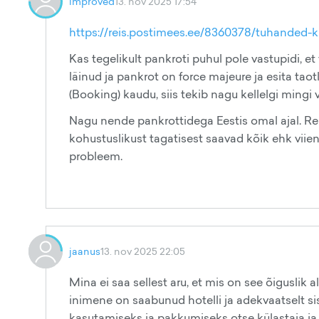
improved
13. nov 2025 17:54
https://reis.postimees.ee/8360378/tuhanded-kula
Kas tegelikult pankroti puhul pole vastupidi, e
läinud ja pankrot on force majeure ja esita ta
(Booking) kaudu, siis tekib nagu kellelgi ming
Nagu nende pankrottidega Eestis omal ajal. Reis
kohustuslikust tagatisest saavad kõik ehk viie
probleem.
jaanus
13. nov 2025 22:05
Mina ei saa sellest aru, et mis on see õiguslik 
inimene on saabunud hotelli ja adekvaatselt si
kasutamiseks ja pakkumiseks otse külastaja ja h