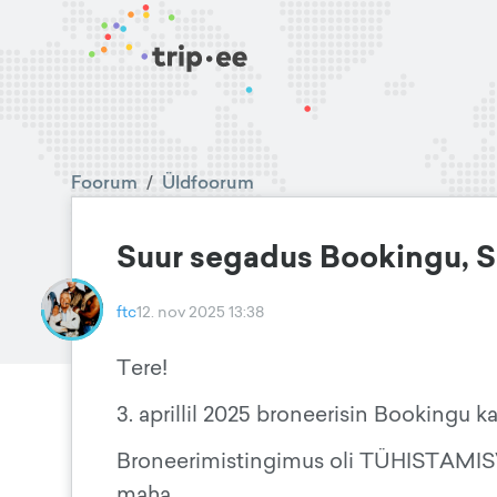
Foorum
/
Üldfoorum
Suur segadus Bookingu, So
ftc
12. nov 2025 13:38
Tere!
3. aprillil 2025 broneerisin Bookingu
Broneerimistingimus oli TÜHISTAMISV
maha.