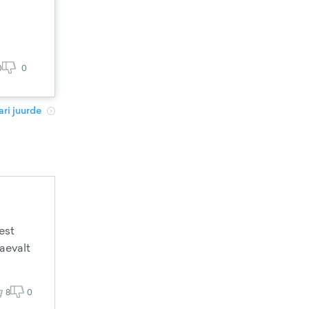
0
0
ri juurde
est
vaevalt
8
0