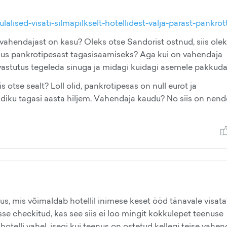
lised-visati-silmapilkselt-hotellidest-valja-parast-pankrott
t vahendajast on kasu? Oleks otse Sandorist ostnud, siis ole
otlus pankrotipesast tagasisaamiseks? Aga kui on vahendaja
i vastutus tegeleda sinuga ja midagi kuidagi asemele pakkud
 otse sealt? Loll olid, pankrotipesas on null eurot ja
ndiku tagasi aasta hiljem. Vahendaja kaudu? No siis on nend
alus, mis võimaldab hotellil inimese keset ööd tänavale visata
sse checkitud, kas see siis ei loo mingit kokkulepet teenuse
otelli vahel, isegi kui teenus on ostetud kellegi teise vahen