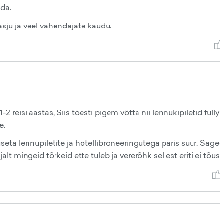
da.
asju ja veel vahendajate kaudu.
2 reisi aastas, Siis tõesti pigem võtta nii lennukipiletid fully 
e.
useta lennupiletite ja hotellibroneeringutega päris suur. Sag
jalt mingeid tõrkeid ette tuleb ja vererõhk sellest eriti ei tõus