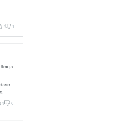
4
1
flex ja
edase
e.
3
0