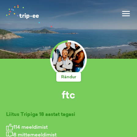
Rändur
ftc
Liitus Tripiga
18 aastat tagasi
114
meeldimist
8
mittemeeldimist