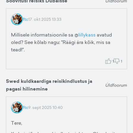
Soovitusi reisiks Dubaisse
Üldfoorum
ftc
17. okt 2025 13:33
Millisele informatsioonile sa @
lillykass
avatud
oled? See kõlab nagu: "Räägi ära kõik, mis sa
tead!".
1
1
Swed kuldkaardiga reisikindlustus ja
Üldfoorum
pagasi hilinemine
ftc
9. sept 2025 10:40
Tere,