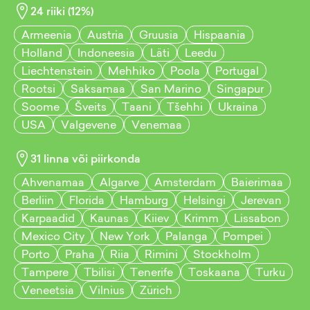
24
riiki (
12
%)
Armeenia
Austria
Gruusia
Hispaania
Holland
Indoneesia
Läti
Leedu
Liechtenstein
Mehhiko
Poola
Portugal
Rootsi
Saksamaa
San Marino
Singapur
Soome
Šveits
Taani
Tšehhi
Ukraina
USA
Valgevene
Venemaa
31
linna või piirkonda
Ahvenamaa
Algarve
Amsterdam
Baierimaa
Berliin
Florida
Hamburg
Helsingi
Jerevan
Karpaadid
Kaunas
Kiiev
Krimm
Lissabon
Mexico City
New York
Palanga
Pompei
Porto
Praha
Riia
Rimini
Stockholm
Tampere
Tbilisi
Tenerife
Toskaana
Turku
Veneetsia
Vilnius
Zürich