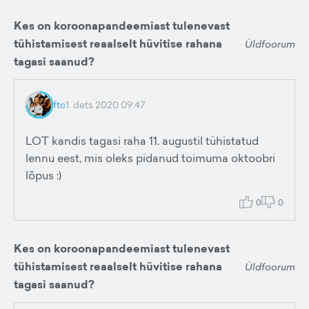
Kes on koroonapandeemiast tulenevast
tühistamisest reaalselt hüvitise rahana
Üldfoorum
tagasi saanud?
ftc
1. dets 2020 09:47
LOT kandis tagasi raha 11. augustil tühistatud
lennu eest, mis oleks pidanud toimuma oktoobri
lõpus :)
0
0
Kes on koroonapandeemiast tulenevast
tühistamisest reaalselt hüvitise rahana
Üldfoorum
tagasi saanud?