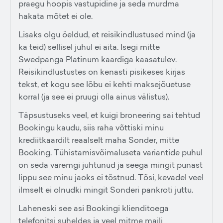
praegu hoopis vastupidine ja seda murdma
hakata mõtet ei ole.
Lisaks olgu öeldud, et reisikindlustused mind (ja
ka teid) sellisel juhul ei aita. Isegi mitte
Swedpanga Platinum kaardiga kaasatulev.
Reisikindlustustes on kenasti pisikeses kirjas
tekst, et kogu see lõbu ei kehti maksejõuetuse
korral (ja see ei pruugi olla ainus välistus).
Täpsustuseks veel, et kuigi broneering sai tehtud
Bookingu kaudu, siis raha võttiski minu
krediitkaardilt reaalselt maha Sonder, mitte
Booking. Tühistamisvõimaluseta variantide puhul
on seda varemgi juhtunud ja seega mingit punast
lippu see minu jaoks ei tõstnud. Tõsi, kevadel veel
ilmselt ei olnudki mingit Sonderi pankroti juttu.
Laheneski see asi Bookingi klienditoega
telefonitsi suheldes ja veel mitme maili