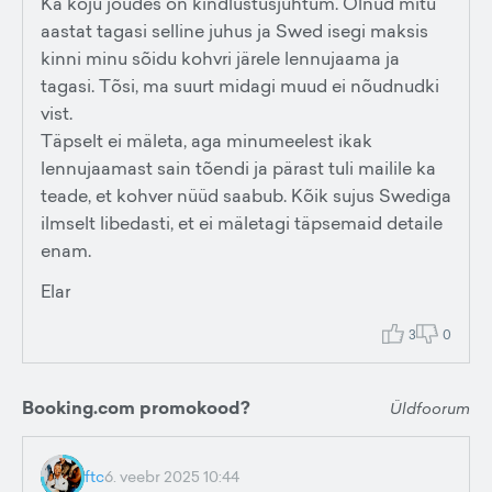
Ka koju jõudes on kindlustusjuhtum. Olnud mitu
aastat tagasi selline juhus ja Swed isegi maksis
kinni minu sõidu kohvri järele lennujaama ja
tagasi. Tõsi, ma suurt midagi muud ei nõudnudki
vist.
Täpselt ei mäleta, aga minumeelest ikak
lennujaamast sain tõendi ja pärast tuli mailile ka
teade, et kohver nüüd saabub. Kõik sujus Swediga
ilmselt libedasti, et ei mäletagi täpsemaid detaile
enam.
Elar
3
0
Booking.com promokood?
Üldfoorum
ftc
6. veebr 2025 10:44