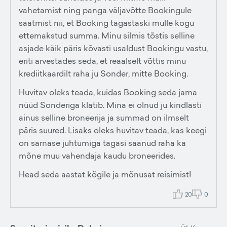
vahetamist ning panga väljavõtte Bookingule
saatmist nii, et Booking tagastaski mulle kogu
ettemakstud summa. Minu silmis tõstis selline
asjade käik päris kõvasti usaldust Bookingu vastu,
eriti arvestades seda, et reaalselt võttis minu
krediitkaardilt raha ju Sonder, mitte Booking.
Huvitav oleks teada, kuidas Booking seda jama
nüüd Sonderiga klatib. Mina ei olnud ju kindlasti
ainus selline broneerija ja summad on ilmselt
päris suured. Lisaks oleks huvitav teada, kas keegi
on sarnase juhtumiga tagasi saanud raha ka
mõne muu vahendaja kaudu broneerides.
Head seda aastat kõgile ja mõnusat reisimist!
20
0