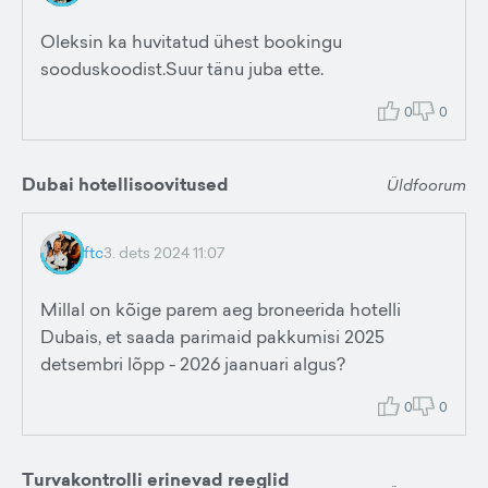
Oleksin ka huvitatud ühest bookingu
sooduskoodist.Suur tänu juba ette.
0
0
Dubai hotellisoovitused
Üldfoorum
ftc
3. dets 2024 11:07
Millal on kõige parem aeg broneerida hotelli
Dubais, et saada parimaid pakkumisi 2025
detsembri lõpp - 2026 jaanuari algus?
0
0
Turvakontrolli erinevad reeglid