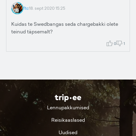
ftc
18. sept 2020 15:25
Kuidas te Swedbangas seda chargebakki olete
teinud täpsemalt?
0
1
Lennupakkumised
Reisikaaslased
Uudised