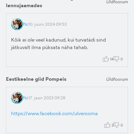
Üldfoorum
lennujaamades
ftc
10. juuni 2024 09:53
Kõik ei ole veel kadunud, kui turvatädi sind
jätkuvalt ilma püksata näha tahab.
14
0
Eestikeelne giid Pompeis
Üldfoorum
ftc
17. jaan 2023 09:28
https://www.facebook.com/ulverooma
2
0