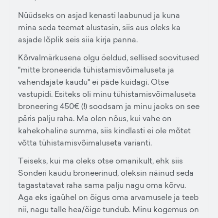
Nüüdseks on asjad kenasti laabunud ja kuna
mina seda teemat alustasin, siis aus oleks ka
asjade lõplik seis siia kirja panna.
Kõrvalmärkusena olgu öeldud, sellised soovitused
"mitte broneerida tühistamisvõimaluseta ja
vahendajate kaudu" ei päde kuidagi. Otse
vastupidi. Esiteks oli minu tühistamisvõimaluseta
broneering 450€ (!) soodsam ja minu jaoks on see
päris palju raha. Ma olen nõus, kui vahe on
kahekohaline summa, siis kindlasti ei ole mõtet
võtta tühistamisvõimaluseta varianti.
Teiseks, kui ma oleks otse omanikult, ehk siis
Sonderi kaudu broneerinud, oleksin näinud seda
tagastatavat raha sama palju nagu oma kõrvu.
Aga eks igaühel on õigus oma arvamusele ja teeb
nii, nagu talle hea/õige tundub. Minu kogemus on