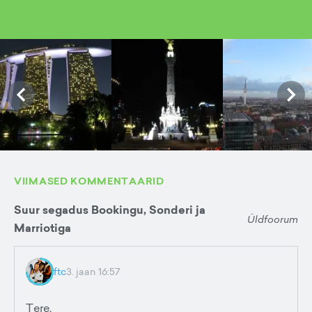
VIIMASED KOMMENTAARID
Suur segadus Bookingu, Sonderi ja
Üldfoorum
Marriotiga
ftc
3. jaan 16:57
Tere,