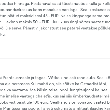
 on soodsa hinnaga. Peatänaval saad tõesti nautida kulla ja k
 kaubanduskeskus koos maaaluse parklaga. Seal keskuses oli
tud plätud maksid seal 45.- EUR. Naise kingadega sama propo
lillekimp maksis 50 .- EUR...Juulikuus ringi sõites saate t
või üle serva. Pärast viljakoristust see patarei veetakse põl
kku.
 Prantsusmaale ja tagasi. Võtke kindlasti rendiauto. Seal kõ
aja peremees.Kui mahti on, siis sõitke ka Gstaadist läbi, ilu
a ka vaatama. Ma käisin teisel pool Jungfraujochi ka, seal Be
me imelise vaatega chalet'is, kus sai siis ümberkaudsetel mäg
öks vist pisut üle 100 euro. Sealkandis on võrratud vaated E
 Prantsusmaa poole. Täiesti uskumatu amfiteatrilaadne kanj