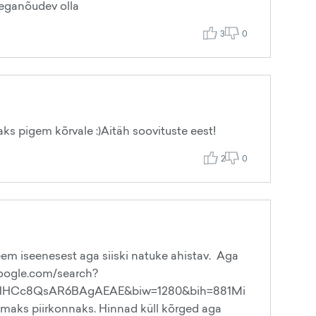
aeganõudev olla
3
0
ks pigem kõrvale :)Aitäh soovituste eest!
2
0
em iseenesest aga siiski natuke ahistav. Aga
.google.com/search?
HUHHCc8QsAR6BAgAEAE&biw=1280&bih=881Mi
llimaks piirkonnaks. Hinnad küll kõrged aga