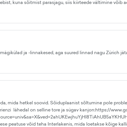
ist, kuna sõitmist parasjagu, siis kiirteede vältimine võib 
mägikülad ja -linnakesed, aga suured linnad nagu Zürich jäta
, mida hetkel soovid. Sõiduplaanist sõltumine pole proble
Brienzi lähedal on selline tore ja sügav kanjon:https://www
ch&source=univ&sa=X&ved=2ahUKEwjhuYjHl8TiAhUB5aYK
äikese peatuse võid teha Interlakenis, mida loetakse kõige ka