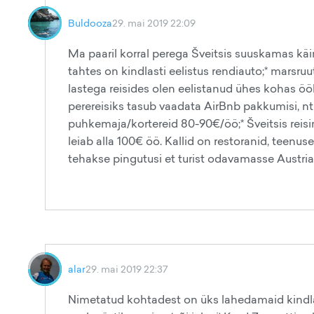
Buldooza
29. mai 2019 22:09
Ma paaril korral perega Šveitsis suuskamas käin
tahtes on kindlasti eelistus rendiauto;* marsruu
lastega reisides olen eelistanud ühes kohas öö
perereisiks tasub vaadata AirBnb pakkumisi, nt 
puhkemaja/kortereid 80-90€/öö;* Šveitsis reisim
leiab alla 100€ öö. Kallid on restoranid, teenu
tehakse pingutusi et turist odavamasse Austriass
alar
29. mai 2019 22:37
Nimetatud kohtadest on üks lahedamaid kindlast