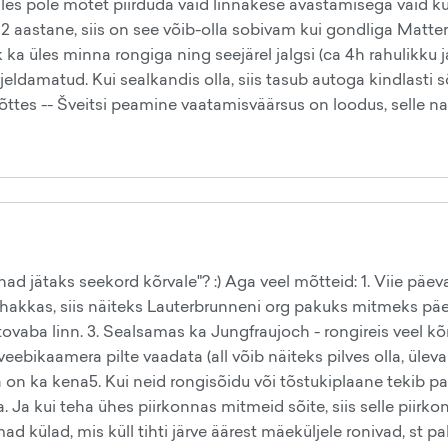
olles pole mõtet piirduda vaid linnakese avastamisega vaid kui
n 2 aastane, siis on see võib-olla sobivam kui gondliga Mat
 ka üles minna rongiga ning seejärel jalgsi (ca 4h rahulikku j
eldamatud. Kui sealkandis olla, siis tasub autoga kindlasti sõ
ttes -- Šveitsi peamine vaatamisväärsus on loodus, selle 
innad jätaks seekord kõrvale"? :) Aga veel mõtteid: 1. Viie p
hakkas, siis näiteks Lauterbrunneni org pakuks mitmeks p
ba linn. 3. Sealsamas ka Jungfraujoch - rongireis veel kõrge
ebikaamera pilte vaadata (all võib näiteks pilves olla, üleva
on ka kena5. Kui neid rongisõidu või tõstukiplaane tekib palj
a. Ja kui teha ühes piirkonnas mitmeid sõite, siis selle piir
külad, mis küll tihti järve äärest mäeküljele ronivad, st palj