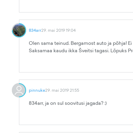
834arr
29. mai 2019 19:04
Olen sama teinud. Bergamost auto ja põhja! Ei pi
Saksamaa kaudu ikka Šveitsi tagasi. Lõpuks Pra
pinnuke
29. mai 2019 21:55
834arr, ja on sul soovitusi jagada? :)