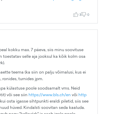
3
0
peal kokku max. 7 päeva, siis minu soovituse
on toestatav selle aja jooksul ka kõik kolm osa
k).
ette teema (ka siin on palju võimalusi, kus ei
, ronides, turnides jpm.
spa külastuse poole soodsamalt vms. Neid
it) või see siin
https://www.bls.ch/en
või
http
ui osta igasse sihtpunkti eraldi piletid, siis see
muud hüved. Kindalsti soovitan seda kaaluda.
igub nagu "kellavärk" ja saab igale poole.