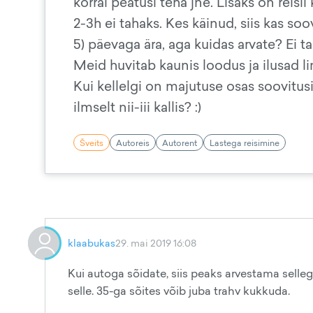
korral peatusi teha jne. Lisaks on reis
2-3h ei tahaks. Kes käinud, siis kas soo
5) päevaga ära, aga kuidas arvate? Ei ta
Meid huvitab kaunis loodus ja ilusad l
Kui kellelgi on majutuse osas soovitusi,
ilmselt nii-iii kallis? :)
Šveits
Autoreis
Autorent
Lastega reisimine
klaabukas
29. mai 2019 16:08
Kui autoga sõidate, siis peaks arvestama sellega,
selle. 35-ga sõites võib juba trahv kukkuda.