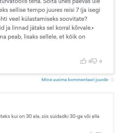
turvatoolis teha. Sōita ühes päevas üle
s sellise tempo juures reisi 7 (ja isegi
kohti veel külastamiseks soovitate?
a linnad jätaks sel korral kõrvale.•
a peab, lisaks sellele, et kōik on
0
0
Mine uusima kommentaari juurde
eks kui on 30 ala, siis süidadki 30-ga või alla