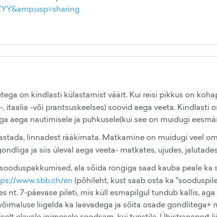
YY&amp;usp=sharing
ga on kindlasti külastamist väärt. Kui reisi pikkus on koha
a-, itaalia -või prantsuskeelses) soovid aega veeta. Kindlasti 
 väga aega nautimisele ja puhkusele(kui see on muidugi eesmär
avastada, linnadest rääkimata. Matkamine on muidugi veel oma
ondliga ja siis üleval aega veeta- matkates, ujudes, jalutades
 sooduspakkumised, ala sõida rongiga saad kauba peale ka 
tps://www.sbb.ch/en
(põhileht, kust saab osta ka "sooduspilet
 nt. 7-päevase pileti, mis küll esmapilgul tundub kallis, aga k
võimaluse liigelda ka laevadega ja sõita osade gondlitega+ 
selt elavale inimesele soodsam, kui turistile. Ühistransport li