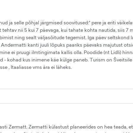
ud ja selle põhjal järgmised soovitused:* pere ja eriti väik
t tehtav nii 5 kui 7 päevaga, kui tahate kohta nautida, siis 7 
bimist ning sealt väljasõitude tegemist. Iga päev seltskond 
Andermatti kanti juuli lõpuks paariks päevaks majutust otsid
ine ei pruugi ilmtingimata kallis olla. Poodide (nt Lidli) h
sed - kohad kus inimene käe külge paneb. Turism on Šveitsile 
e , Itaaliasse vms ära ei läheks.
i Zermatt. Zermatti külastust planeerides on hea teada, et 