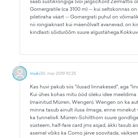
saab süstikrongiga (või jalgsi).Kord Zermattis 
Gornergratile (ca 3100 m) -- kui seltskonnas o
piletiraha väärt -- Gornergrati puhul on võimalik
nii rongiaknast kui mäenõlvalt avanevad, on kirj
kindlasti sõidurõõm suure algustähega.Kokkuvõ
muki
30. mai 2019 10:25
Kas huvi pakub siis "ilusad linnakesed", aga "l
Kui ühes kohas mitu ööd oleku idee meeldima 
(mainitud Mürren, Wengen). Wengen on ka autova
minna tasub ainult ilusa ilmaga, enne minekut ve
ka tunnelis4. Mürren-Schilthorn suure gondliga 
süsteem, half-fare card jms asjad, äkki tasub är
asemel võiks ka Como järve soovitada, väiksemad 