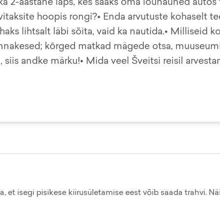
il ka 2-aastane laps, kes saaks oma lõunauned autos 
vitaksite hoopis rongi?• Enda arvutuste kohaselt teek
haks lihtsalt läbi sõita, vaid ka nautida.• Milliseid 
innakesed; kōrged matkad mägede otsa, muuseumid j
 siis andke märku!• Mida veel Šveitsi reisil arvestam
 et isegi pisikese kiirusületamise eest võib saada trahvi. Näit