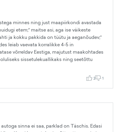
elastega minnes ning just maapiirkondi avastada
muidugi etem;* maitse asi, aga ise väikeste
lahti ja kokku pakkida on tüütu ja aeganõudev;*
es leiab vaevata korralikke 4-5 in
innatase võrreldav Eestiga, majutust maakohtades
oluliseks sissetulekuallikaks ning seetõttu
2
1
autoga sinna ei saa, parklad on Täschis. Edasi