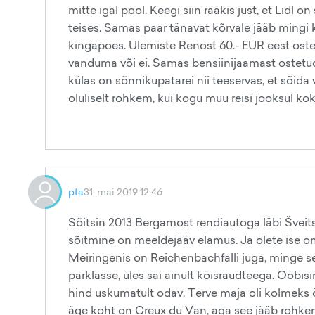
mitte igal pool. Keegi siin rääkis just, et Lidl
teises. Samas paar tänavat kõrvale jääb mingi
kingapoes. Ülemiste Renost 60.- EUR eest oste
vanduma või ei. Samas bensiinijaamast ostetud 
külas on sõnnikupatarei nii teeservas, et sõida 
oluliselt rohkem, kui kogu muu reisi jooksul ko
pta
31. mai 2019 12:46
Sõitsin 2013 Bergamost rendiautoga läbi Šveitsi
sõitmine on meeldejääv elamus. Ja olete ise oma 
Meiringenis on Reichenbachfalli juga, minge sed
parklasse, üles sai ainult köisraudteega. Ööbisi
hind uskumatult odav. Terve maja oli kolmeks ö
äge koht on Creux du Van, aga see jääb rohkem