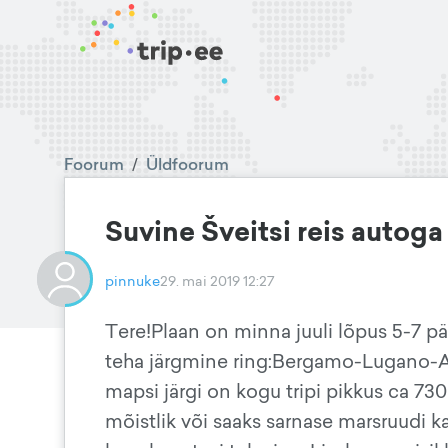
Foorum
/
Üldfoorum
Suvine Šveitsi reis autoga
pinnuke
29. mai 2019 12:27
Tere!Plaan on minna juuli lõpus 5-7 p
teha järgmine ring:Bergamo-Lugano
mapsi järgi on kogu tripi pikkus ca 73
mõistlik või saaks sarnase marsruudi k