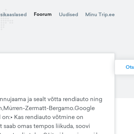
Foorum
Minu Trip.ee
isikaaslased
Uudised
Ots
nnujaama ja sealt võtta rendiauto ning
en,Mürren-Zermatt-Bergamo.Google
ud on:• Kas rendiauto võtmine on
st saab omas tempos liikuda, soovi