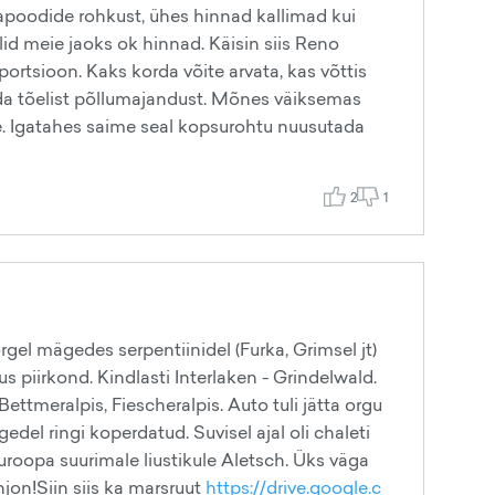
ellapoodide rohkust, ühes hinnad kallimad kui
d meie jaoks ok hinnad. Käisin siis Reno
rtsioon. Kaks korda võite arvata, kas võttis
unda tõelist põllumajandust. Mõnes väiksemas
lule. Igatahes saime seal kopsurohtu nuusutada
2
1
rgel mägedes serpentiinidel (Furka, Grimsel jt)
s piirkond. Kindlasti Interlaken - Grindelwald.
ttmeralpis, Fiescheralpis. Auto tuli jätta orgu
edel ringi koperdatud. Suvisel ajal oli chaleti
uroopa suurimale liustikule Aletsch. Üks väga
on!Siin siis ka marsruut
https://drive.google.c