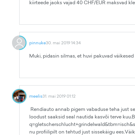
kiirteede jaoks vajad 40 CHF/EUR maksvad kleeb
pinnuke
30. mai 2019 14:34
Muki, pidasin silmas, et huvi pakuvad väikesed 
meelis
31. mai 2019 01:12
Rendiauto annab pigem vabaduse teha just seda
loodust saaksid seal nautida kasvõi terve kuu.
q=gletscherschlucht+grindelwald&tbm=is
nu profiilipilt on tehtud just sissekäigu ees.V