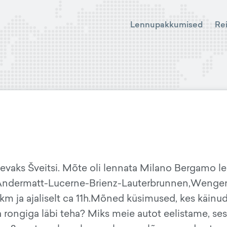
Lennupakkumised
Re
äevaks Šveitsi. Mõte oli lennata Milano Bergamo le
-Andermatt-Lucerne-Brienz-Lauterbrunnen,Weng
0km ja ajaliselt ca 11h.Mõned küsimused, kes käin
a rongiga läbi teha? Miks meie autot eelistame, se