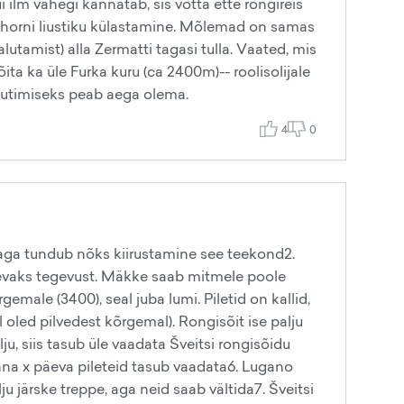
 ilm vähegi kannatab, sis võtta ette rongireis
terhorni liustiku külastamine. Mõlemad on samas
alutamist) alla Zermatti tagasi tulla. Vaated, mis
ita ka üle Furka kuru (ca 2400m)-- roolisolijale
nautimiseks peab aega olema.
4
0
äevaga tundub nõks kiirustamine see teekond2.
äevaks tegevust. Mäkke saab mitmele poole
male (3400), seal juba lumi. Piletid on kallid,
l oled pilvedest kõrgemal). Rongisõit ise palju
u, siis tasub üle vaadata Šveitsi rongisõidu
konna x päeva pileteid tasub vaadata6. Lugano
u järske treppe, aga neid saab vältida7. Šveitsi