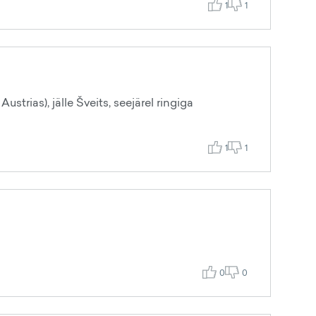
1
1
trias), jälle Šveits, seejärel ringiga
1
1
0
0