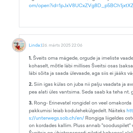
om/open?id=1pJxV8UCxZVg8D_p5BCh1jxtXZ
Linda:)
26. märts 2025 22:06
1.
Šveits oma mägede, orgude ja imeliste vaadete
kohaselt, mõtle läbi millises Šveitsi osas (saks
läbi sõita ja saada ülevaade, aga siis ei jääks
2.
Siin igas külas on juba nii palju vaadata ja 
pea alati üles vantsima. Seda saab ka teha nt. g
3.
Rong- Erinevatel rongidel on veel omakorda
pakkumisi leiab kodulehekülgedelt. Näiteks
ht
s://unterwegs.sob.ch/en/
Rongiga liigeldes ostes
on kordades kallim. Pluss annab "sooduspilet" 
Šveitsis on ühistranspordi piletid kohapeal alali