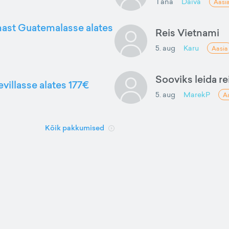
Täna
Daiva
Aasi
nnast Guatemalasse alates
Reis Vietnami
5. aug
Karu
Aasia
Sooviks leida rei
evillasse alates 177€
5. aug
MarekP
A
Kõik pakkumised