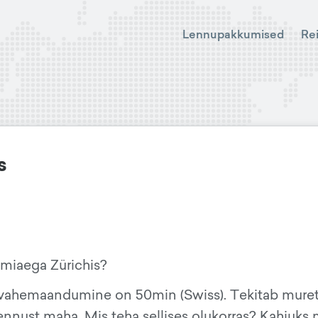
Lennupakkumised
Re
s
miaega Zürichis?
a vahemaandumine on 50min (Swiss). Tekitab muret,
 lennust maha. Mis teha sellises olukorras? Kahjuks