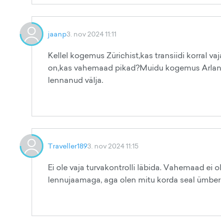
jaanp
3. nov 2024 11:11
Kellel kogemus Zürichist,kas transiidi korral va
on,kas vahemaad pikad?Muidu kogemus Arlandast
lennanud välja.
Traveller189
3. nov 2024 11:15
Ei ole vaja turvakontrolli läbida. Vahemaad ei 
lennujaamaga, aga olen mitu korda seal ümber 