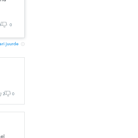
0
0
ri juurde
2
0
sel