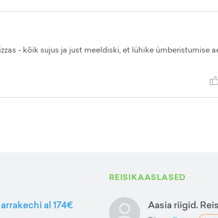
zzas - kõik sujus ja just meeldiski, et lühike ümberistumise ae
REISIKAASLASED
arrakechi al 174€
Aasia riigid. Rei