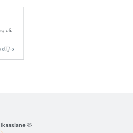
g oli.
0
0
sikaaslane 🫶