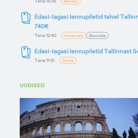
Täna 15:36
Maroko
Edasi-tagasi lennupiletid talvel Talli
740€
Täna 12:40
Guatemala
Eksootika
Edasi-tagasi lennupiletid Tallinnast S
Täna 11:10
Sevilla
UUDISED