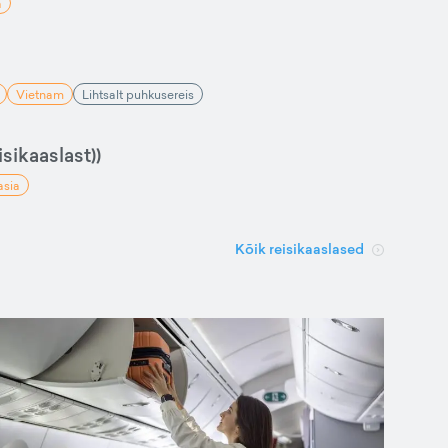
a
Vietnam
Lihtsalt puhkusereis
sikaaslast))
asia
Kõik reisikaaslased