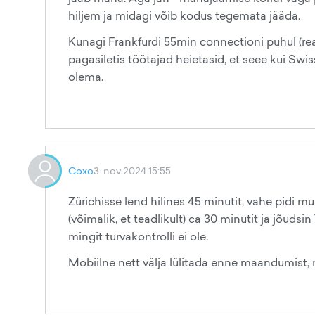
hiljem ja midagi võib kodus tegemata jääda.
Kunagi Frankfurdi 55min connectioni puhul (reaal
pagasiletis töötajad heietasid, et seee kui Swi
olema.
Coxo
3. nov 2024 15:55
Zürichisse lend hilines 45 minutit, vahe pidi m
(võimalik, et teadlikult) ca 30 minutit ja jõuds
mingit turvakontrolli ei ole.
Mobiilne nett välja lülitada enne maandumist, m