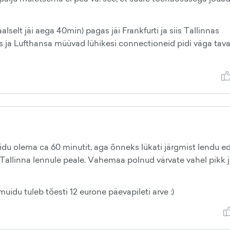
selt jäi aega 40min) pagas jäi Frankfurti ja siis Tallinnas
ss ja Lufthansa müüvad lühikesi connectioneid pidi väga tava
uidu olema ca 60 minutit, aga õnneks lükati järgmist lendu e
in Tallinna lennule peale. Vahemaa polnud värvate vahel pikk 
uidu tuleb tõesti 12 eurone päevapileti arve :)