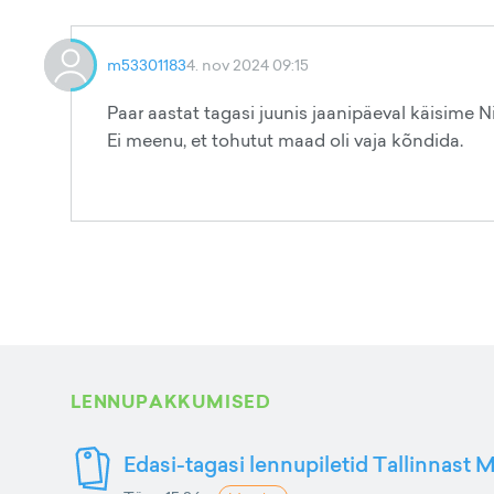
m53301183
4. nov 2024 09:15
Paar aastat tagasi juunis jaanipäeval käisime Ni
Ei meenu, et tohutut maad oli vaja kõndida.
LENNUPAKKUMISED
Edasi-tagasi lennupiletid Tallinnast M