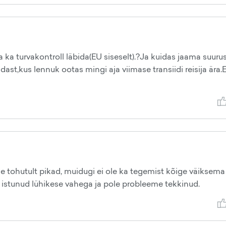
ja ka turvakontroll läbida(EU siseselt).?Ja kuidas jaama suuru
,kus lennuk ootas mingi aja viimase transiidi reisija ära.
ole tohutult pikad, muidugi ei ole ka tegemist kõige väiksema
istunud lühikese vahega ja pole probleeme tekkinud.