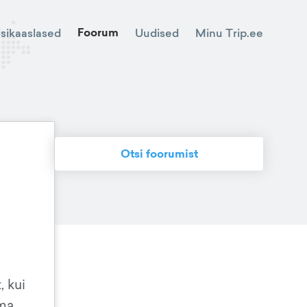
Foorum
Minu Trip.ee
isikaaslased
Uudised
Otsi foorumist
 kui
 ma