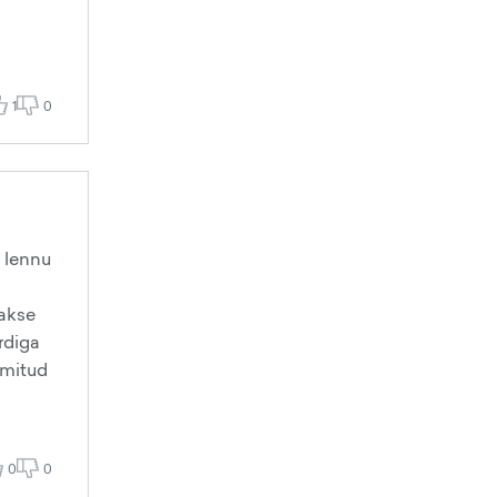
1
0
i lennu
takse
ardiga
lmitud
0
0