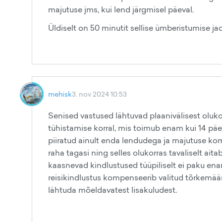
majutuse jms, kui lend järgmisel päeval.
Üldiselt on 50 minutit sellise ümberistumise jaok
mehisk
3. nov 2024 10:53
Senised vastused lähtuvad plaanivälisest oluko
tühistamise korral, mis toimub enam kui 14 p
piiratud ainult enda lendudega ja majutuse ko
raha tagasi ning selles olukorras tavaliselt aitab
kaasnevad kindlustused tüüpiliselt ei paku ena
reisikindlustus kompenseerib valitud tõrkemäär
lähtuda mõeldavatest lisakuludest.