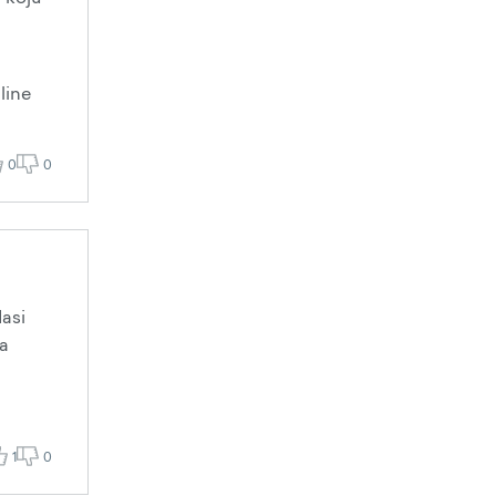
line
0
0
dasi
ja
1
0