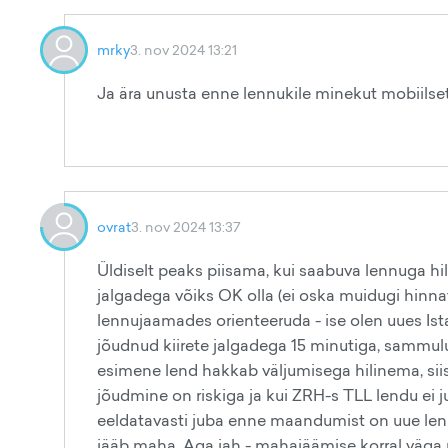
mrky
3. nov 2024 13:21
Ja ära unusta enne lennukile minekut mobiilset i
ovrat
3. nov 2024 13:37
Üldiselt peaks piisama, kui saabuva lennuga hili
jalgadega võiks OK olla (ei oska muidugi hinna
lennujaamades orienteeruda - ise olen uues Is
jõudnud kiirete jalgadega 15 minutiga, sammuluge
esimene lend hakkab väljumisega hilinema, siis 
jõudmine on riskiga ja kui ZRH-s TLL lendu ei ju
eeldatavasti juba enne maandumist on uue lenn
jääb maha. Aga jah - mahajäämise korral väga 