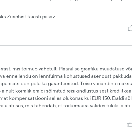
s Zürichist täiesti piisav.
rrast, mis toimub vahetult. Plaanilise graafiku muudatuse võ
äeva enne lendu on lennfuirma kohustused asendust pakkuda
mpensatsioon pole ka garanteeritud. Teise variandina maks
 ainult korralik eraldi sõlmitud reisikindlustus sest krediitka
mat kompensatsiooni selles olukorras kui EUR 150. Eraldi sõ
a ulatuses, mis tähendab, et tõrkemäära valides tuleks alati