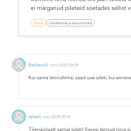
ei märganud pileteid soetades sellist
Zürich
Lendamine ja lennufirmad
Ralfwind
3. nov 2024 10:09
Kui sama lennufirma, saad uue üileti, kui erineva
vatse
3. nov 2024 10:14
Tõenäoliselt samal piletil Swissi lennud ning si