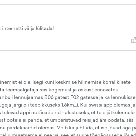
nternetti välja lülitada!
nemist ei ole. Isegi kuni keskmise hilinemise korral kiirete
ta teemaalgataja reisikogemust ja oskust erinevates
tanbuli lennujaamas B06 gatest F02 gatesse ja ka lennukisse
ja järgi oli teepikkuseks 1,6km...). Kui swissi äpp olemas ja
tulevad äppi notficationid - alustuseks, et teie jätkulennule
st ootele ei panda, et ümberistuvad reisijad ära oodata, siis
u pardakaardid olemas. Võib ka juhtuda, et ise jõuad aga 
palju muretsema ei pea va. see, et suure tõenäosusega jõuad