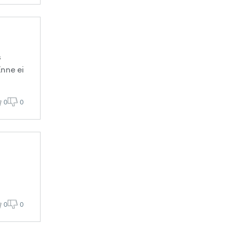
s
Enne ei
0
0
0
0