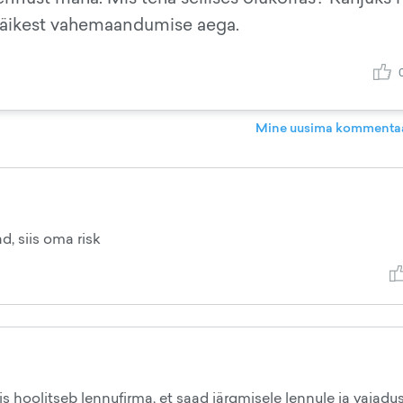
 väikest vahemaandumise aega.
Mine uusima kommentaa
d, siis oma risk
is hoolitseb lennufirma, et saad järgmisele lennule ja vajadu