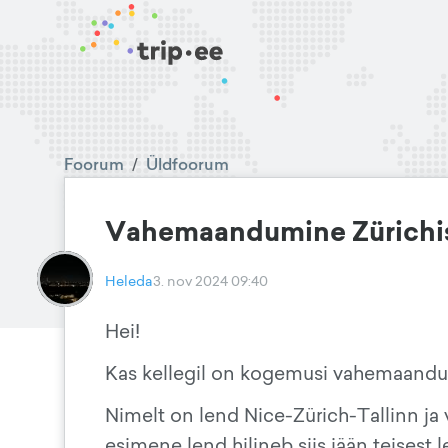
Foorum
/
Üldfoorum
Vahemaandumine Zürichi
Heleda
3. nov 2024 09:40
Hei!
Kas kellegil on kogemusi vahemaandu
Nimelt on lend Nice-Zürich-Tallinn j
esimene lend hilineb siis jään teisest