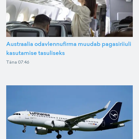
Austraalia odavlennufirma muudab pagasiriiuli
kasutamise tasuliseks
Täna 07:46