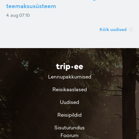
teemaksusüsteem
4. aug 07:10
Kõik uudised
Lennupakkumised
Reisikaaslased
Uudised
Reisipildid
Sisuturundus
Foorum