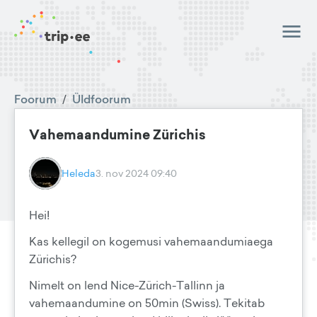
Foorum
/
Üldfoorum
Vahemaandumine Zürichis
Heleda
3. nov 2024 09:40
Hei!
Kas kellegil on kogemusi vahemaandumiaega
Zürichis?
Nimelt on lend Nice-Zürich-Tallinn ja
vahemaandumine on 50min (Swiss). Tekitab