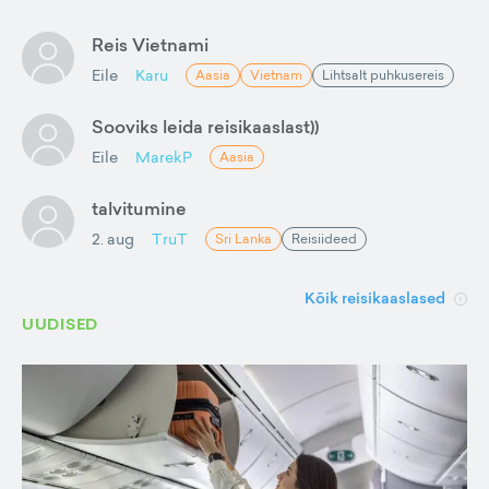
Reis Vietnami
Eile
Karu
Aasia
Vietnam
Lihtsalt puhkusereis
Sooviks leida reisikaaslast))
Eile
MarekP
Aasia
talvitumine
2. aug
TruT
Sri Lanka
Reisiideed
Kõik reisikaaslased
UUDISED