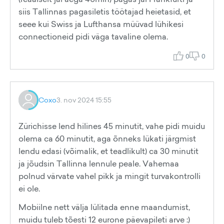
siis Tallinnas pagasiletis töötajad heietasid, et
seee kui Swiss ja Lufthansa müüvad lühikesi
connectioneid pidi väga tavaline olema.
0
0
Coxo
3. nov 2024 15:55
Zürichisse lend hilines 45 minutit, vahe pidi muidu
olema ca 60 minutit, aga õnneks lükati järgmist
lendu edasi (võimalik, et teadlikult) ca 30 minutit
ja jõudsin Tallinna lennule peale. Vahemaa
polnud värvate vahel pikk ja mingit turvakontrolli
ei ole.
Mobiilne nett välja lülitada enne maandumist,
muidu tuleb tõesti 12 eurone päevapileti arve :)