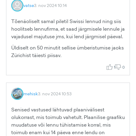
vatse
3. nov 2024 10:14
Tõenäoliselt samal piletil Swissi lennud ning siis
hoolitseb lennufirma, et saad järgmisele lennule ja
vajadusel majutuse jms, kui lend järgmisel päeval.
Üldiselt on 50 minutit sellise ümberistumise jaoks
Zürichist täiesti piisav.
1
0
mehisk
3. nov 2024 10:53
Senised vastused lähtuvad plaanivälisest
olukorrast, mis toimub vahetult. Plaanilise graafiku
muudatuse või lennu tühistamise korral, mis
toimub enam kui 14 päeva enne lendu on