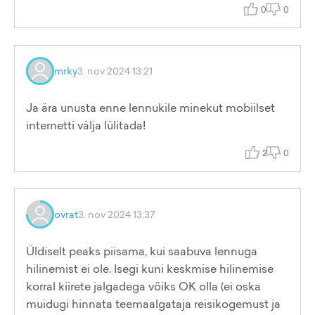
0
0
mrky
3. nov 2024 13:21
Ja ära unusta enne lennukile minekut mobiilset
internetti välja lülitada!
2
0
ovrat
3. nov 2024 13:37
Üldiselt peaks piisama, kui saabuva lennuga
hilinemist ei ole. Isegi kuni keskmise hilinemise
korral kiirete jalgadega võiks OK olla (ei oska
muidugi hinnata teemaalgataja reisikogemust ja