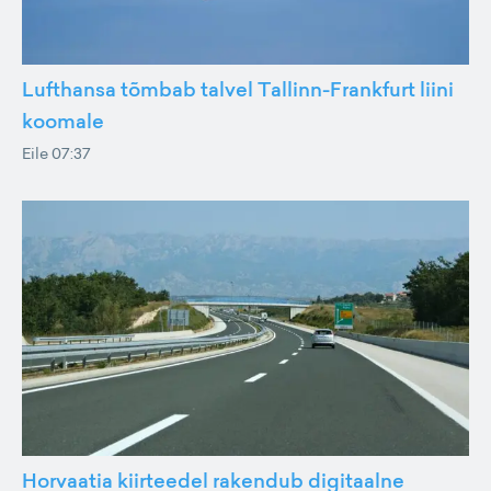
Lufthansa tõmbab talvel Tallinn-Frankfurt liini
koomale
Eile 07:37
Horvaatia kiirteedel rakendub digitaalne