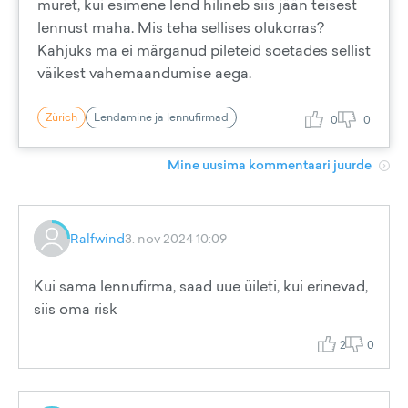
muret, kui esimene lend hilineb siis jään teisest
lennust maha. Mis teha sellises olukorras?
Kahjuks ma ei märganud pileteid soetades sellist
väikest vahemaandumise aega.
Zürich
Lendamine ja lennufirmad
0
0
Mine uusima kommentaari juurde
Ralfwind
3. nov 2024 10:09
Kui sama lennufirma, saad uue üileti, kui erinevad,
siis oma risk
2
0