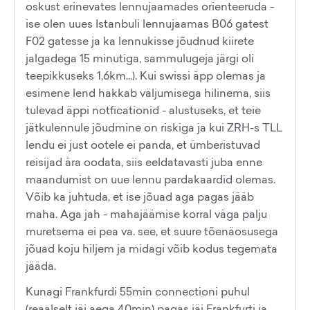
oskust erinevates lennujaamades orienteeruda -
ise olen uues Istanbuli lennujaamas B06 gatest
F02 gatesse ja ka lennukisse jõudnud kiirete
jalgadega 15 minutiga, sammulugeja järgi oli
teepikkuseks 1,6km...). Kui swissi äpp olemas ja
esimene lend hakkab väljumisega hilinema, siis
tulevad äppi notficationid - alustuseks, et teie
jätkulennule jõudmine on riskiga ja kui ZRH-s TLL
lendu ei just ootele ei panda, et ümberistuvad
reisijad ära oodata, siis eeldatavasti juba enne
maandumist on uue lennu pardakaardid olemas.
Võib ka juhtuda, et ise jõuad aga pagas jääb
maha. Aga jah - mahajäämise korral väga palju
muretsema ei pea va. see, et suure tõenäosusega
jõuad koju hiljem ja midagi võib kodus tegemata
jääda.
Kunagi Frankfurdi 55min connectioni puhul
(reaalselt jäi aega 40min) pagas jäi Frankfurti ja