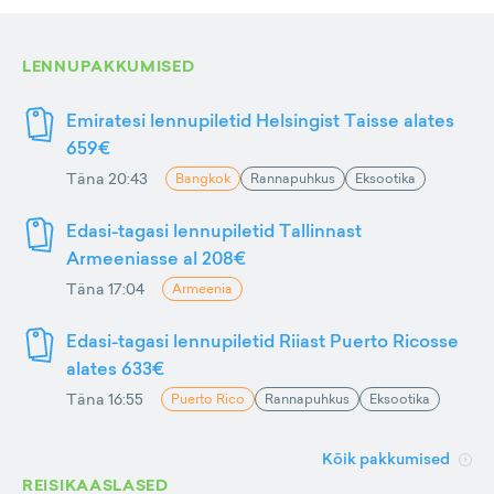
LENNUPAKKUMISED
Emiratesi lennupiletid Helsingist Taisse alates
659€
Täna 20:43
Bangkok
Rannapuhkus
Eksootika
Edasi-tagasi lennupiletid Tallinnast
Armeeniasse al 208€
Täna 17:04
Armeenia
Edasi-tagasi lennupiletid Riiast Puerto Ricosse
alates 633€
Täna 16:55
Puerto Rico
Rannapuhkus
Eksootika
Kõik pakkumised
REISIKAASLASED