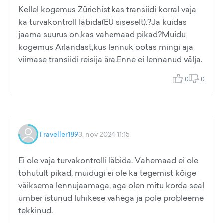
Kellel kogemus Zürichist,kas transiidi korral vaja
ka turvakontroll läbida(EU siseselt).?Ja kuidas
jaama suurus on,kas vahemaad pikad?Muidu
kogemus Arlandast,kus lennuk ootas mingi aja
viimase transiidi reisija ära.Enne ei lennanud välja.
0
0
Traveller189
3. nov 2024 11:15
Ei ole vaja turvakontrolli läbida. Vahemaad ei ole
tohutult pikad, muidugi ei ole ka tegemist kõige
väiksema lennujaamaga, aga olen mitu korda seal
ümber istunud lühikese vahega ja pole probleeme
tekkinud.