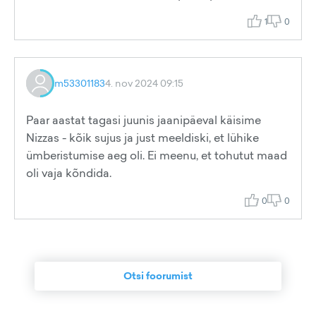
1
0
m53301183
4. nov 2024 09:15
Paar aastat tagasi juunis jaanipäeval käisime
Nizzas - kõik sujus ja just meeldiski, et lühike
ümberistumise aeg oli. Ei meenu, et tohutut maad
oli vaja kõndida.
0
0
Otsi foorumist