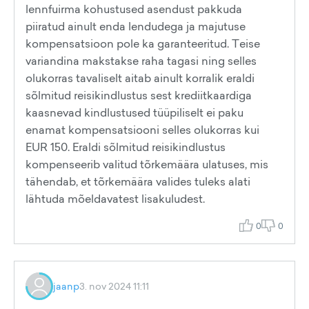
lennfuirma kohustused asendust pakkuda
piiratud ainult enda lendudega ja majutuse
kompensatsioon pole ka garanteeritud. Teise
variandina makstakse raha tagasi ning selles
olukorras tavaliselt aitab ainult korralik eraldi
sõlmitud reisikindlustus sest krediitkaardiga
kaasnevad kindlustused tüüpiliselt ei paku
enamat kompensatsiooni selles olukorras kui
EUR 150. Eraldi sõlmitud reisikindlustus
kompenseerib valitud tõrkemäära ulatuses, mis
tähendab, et tõrkemäära valides tuleks alati
lähtuda mõeldavatest lisakuludest.
0
0
jaanp
3. nov 2024 11:11