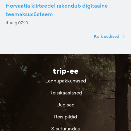
Horvaatia kiirteedel rakendub digitaalne
teemaksusüsteem
4. aug 07:10
Kõik uudised
Lennupakkumised
Reisikaaslased
Uudised
Reisipildid
Sisuturundus