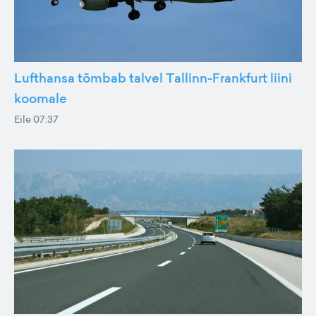
Lufthansa tõmbab talvel Tallinn-Frankfurt liini
koomale
Eile 07:37