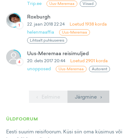
Trip.ee
Uus-Meremaa
Viisad
Roxburgh
22. jaan 2018 22:24
Loetud
1938
korda
1
helenmaaffia
Uus-Meremaa
Lihtsalt puhkusereis
Uus-Meremaa reisimuljed
20. dets 2017 20:44
Loetud
2901
korda
4
unopposed
Uus-Meremaa
Autorent
‹ Eelmine
Järgmine ›
ÜLDFOORUM
Eesti suurim reisifoorum. Küsi siin oma küsimus või