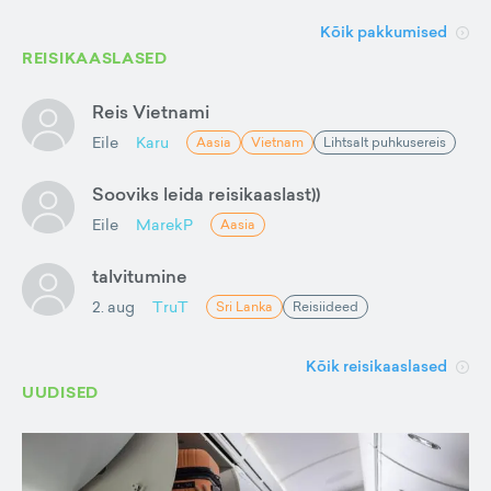
Kõik pakkumised
REISIKAASLASED
Reis Vietnami
Eile
Karu
Aasia
Vietnam
Lihtsalt puhkusereis
Sooviks leida reisikaaslast))
Eile
MarekP
Aasia
talvitumine
2. aug
TruT
Sri Lanka
Reisiideed
Kõik reisikaaslased
UUDISED