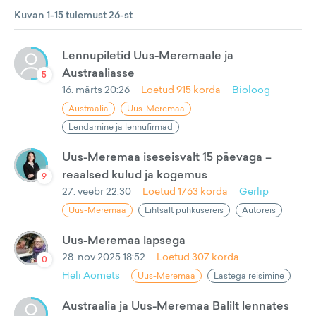
Kuvan 1-15 tulemust 26-st
Lennupiletid Uus-Meremaale ja
Austraaliasse
5
16. märts 20:26
Loetud
915
korda
Bioloog
Austraalia
Uus-Meremaa
Lendamine ja lennufirmad
Uus-Meremaa iseseisvalt 15 päevaga –
reaalsed kulud ja kogemus
9
27. veebr 22:30
Loetud
1763
korda
Gerlip
Uus-Meremaa
Lihtsalt puhkusereis
Autoreis
Uus-Meremaa lapsega
28. nov 2025 18:52
Loetud
307
korda
0
Heli Aomets
Uus-Meremaa
Lastega reisimine
Austraalia ja Uus-Meremaa Balilt lennates