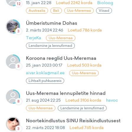
15. jaan 22:28
Loetud
2242
korda
Bioloog
12
Austraalia
Bali
Uus-Meremaa
Viisad
Ümberistumine Dohas
2. märts 2024 22:46
Loetud
786
korda
3
TerjeKa
Uus-Meremaa
Lendamine ja lennufirmad
Koroona reeglid Uus-Meremaa
25. jaan 2023 00:17
Loetud
503
korda
3
aivar.kokla@mail.ee
Uus-Meremaa
Lihtsalt puhkusereis
Uus-Meremaa lennupiletite hinnad
21. aug 2024 22:25
Loetud
3106
korda
havoc
8
Uus-Meremaa
Lendamine ja lennufirmad
Noortekindlustus SINU Reisikindlustusest
22. märts 2022 18:08
Loetud
765
korda
3