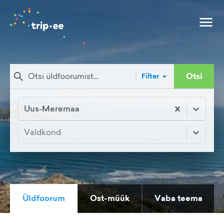
Otsi
Filter
Uus-Meremaa
Valdkond
Üldfoorum
Ost-müük
Vaba teema