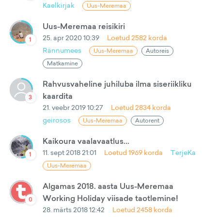
Kaelkirjak
Uus-Meremaa
Uus-Meremaa reisikiri
25. apr 2020 10:39
Loetud
2582
korda
1
Rännumees
Uus-Meremaa
Autoreis
Matkamine
Rahvusvaheline juhiluba ilma siseriikliku
kaardita
3
21. veebr 2019 10:27
Loetud
2834
korda
geirosos
Uus-Meremaa
Autorent
Kaikoura vaalavaatlus...
11. sept 2018 21:01
Loetud
1969
korda
TerjeKa
1
Uus-Meremaa
Algamas 2018. aasta Uus-Meremaa
Working Holiday viisade taotlemine!
0
28. märts 2018 12:42
Loetud
2458
korda