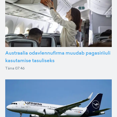
Austraalia odavlennufirma muudab pagasiriiuli
kasutamise tasuliseks
Täna 07:46