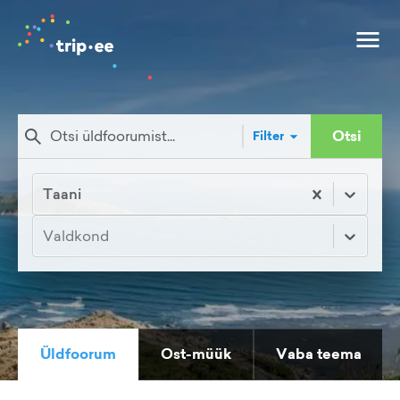
Otsi
Filter
Taani
Valdkond
Üldfoorum
Ost-müük
Vaba teema