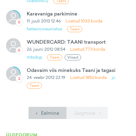
Gladiool12
Taani
Karavaniga parkimine
11. juuli 2013 12:46
Loetud
1033
korda
0
helesinineunistus
Taani
WUNDERCARD: TAANI transport
26. juuni 2012 08:54
Loetud
773
korda
0
mtsdup
Taani
Viisad
Odavaim viis minekuks Taani ja tagasi
24. veebr 2012 22:19
Loetud
1856
korda
jc
2
Taani
‹ Eelmine
Järgmine ›
ÜLDFOORUM