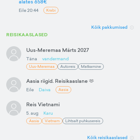
alates 658€
Eile 20:44
Krabi
Kõik pakkumised
REISIKAASLASED
Uus-Meremaa Märts 2027
Täna
vandermand
Uus-Meremaa
Autoreis
Matkamine
Aasia riigid. Reisikaaslane 🫶
Eile
Daiva
Aasia
Reis Vietnami
5. aug
Karu
Aasia
Vietnam
Lihtsalt puhkusereis
Kõik reisikaaslased