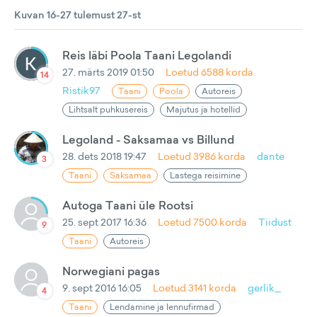
Kuvan 16-27 tulemust 27-st
Reis läbi Poola Taani Legolandi
27. märts 2019 01:50
Loetud
6588
korda
14
Ristik97
Taani
Poola
Autoreis
Lihtsalt puhkusereis
Majutus ja hotellid
Legoland - Saksamaa vs Billund
28. dets 2018 19:47
Loetud
3986
korda
dante
3
Taani
Saksamaa
Lastega reisimine
Autoga Taani üle Rootsi
25. sept 2017 16:36
Loetud
7500
korda
Tiidust
9
Taani
Autoreis
Norwegiani pagas
9. sept 2016 16:05
Loetud
3141
korda
gerlik_
4
Taani
Lendamine ja lennufirmad