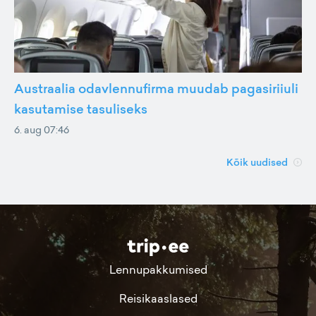
Austraalia odavlennufirma muudab pagasiriiuli
kasutamise tasuliseks
6. aug 07:46
Kõik uudised
Lennupakkumised
Reisikaaslased