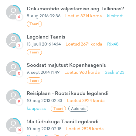
Dokumentide väljastamise aeg Tallinnas?
8. aug 2016 09:36
Loetud
3214
korda
kirsitort
6
Taani
Legoland Taanis
13. juuli 2016 14:14
Loetud
2671
korda
Rix48
2
Taani
Soodsat majutust Kopenhaagenis
9. sept 2014 11:49
Loetud
960
korda
Saskia123
0
Taani
Reisiplaan - Rootsi kaudu legolandi
10. aug 2013 02:33
Loetud
3924
korda
9
kauposss
Taani
Autoreis
14a tüdrukuga Taani Legolandi
10. aug 2013 02:18
Loetud
2828
korda
16