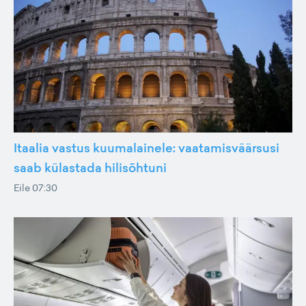
Itaalia vastus kuumalainele: vaatamisväärsusi
saab külastada hilisõhtuni
Eile 07:30