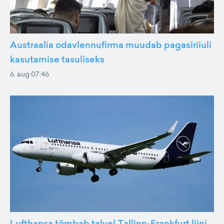
Austraalia odavlennufirma muudab pagasiriiuli
kasutamise tasuliseks
6. aug 07:46
Lufthansa tõmbab talvel Tallinn-Frankfurt liini