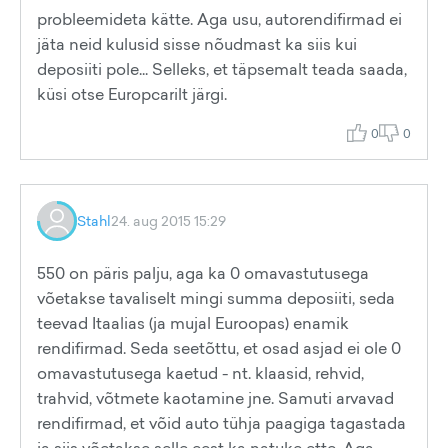
probleemideta kätte. Aga usu, autorendifirmad ei
jäta neid kulusid sisse nõudmast ka siis kui
deposiiti pole... Selleks, et täpsemalt teada saada,
küsi otse Europcarilt järgi.
0
0
Stahl
24. aug 2015 15:29
550 on päris palju, aga ka 0 omavastutusega
võetakse tavaliselt mingi summa deposiiti, seda
teevad Itaalias (ja mujal Euroopas) enamik
rendifirmad. Seda seetõttu, et osad asjad ei ole 0
omavastutusega kaetud - nt. klaasid, rehvid,
trahvid, võtmete kaotamine jne. Samuti arvavad
rendifirmad, et võid auto tühja paagiga tagastada