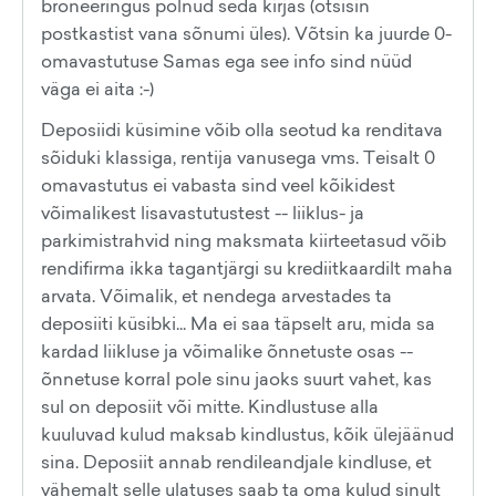
broneeringus polnud seda kirjas (otsisin
postkastist vana sõnumi üles). Võtsin ka juurde 0-
omavastutuse Samas ega see info sind nüüd
väga ei aita :-)
Deposiidi küsimine võib olla seotud ka renditava
sõiduki klassiga, rentija vanusega vms. Teisalt 0
omavastutus ei vabasta sind veel kõikidest
võimalikest lisavastutustest -- liiklus- ja
parkimistrahvid ning maksmata kiirteetasud võib
rendifirma ikka tagantjärgi su krediitkaardilt maha
arvata. Võimalik, et nendega arvestades ta
deposiiti küsibki... Ma ei saa täpselt aru, mida sa
kardad liikluse ja võimalike õnnetuste osas --
õnnetuse korral pole sinu jaoks suurt vahet, kas
sul on deposiit või mitte. Kindlustuse alla
kuuluvad kulud maksab kindlustus, kõik ülejäänud
sina. Deposiit annab rendileandjale kindluse, et
vähemalt selle ulatuses saab ta oma kulud sinult