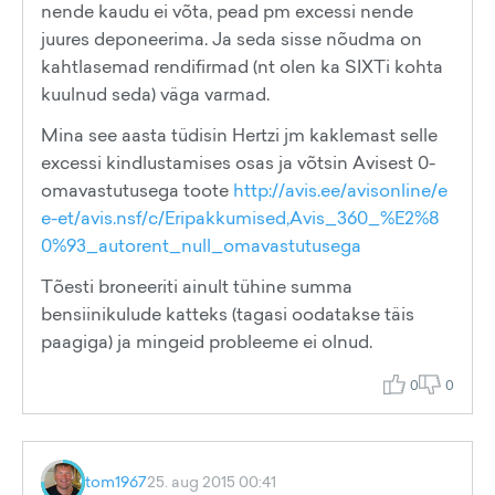
nende kaudu ei võta, pead pm excessi nende
juures deponeerima. Ja seda sisse nõudma on
kahtlasemad rendifirmad (nt olen ka SIXTi kohta
kuulnud seda) väga varmad.
Mina see aasta tüdisin Hertzi jm kaklemast selle
excessi kindlustamises osas ja võtsin Avisest 0-
omavastutusega toote
http://avis.ee/avisonline/e
e-et/avis.nsf/c/Eripakkumised,Avis_360_%E2%8
0%93_autorent_null_omavastutusega
Tõesti broneeriti ainult tühine summa
bensiinikulude katteks (tagasi oodatakse täis
paagiga) ja mingeid probleeme ei olnud.
0
0
tom1967
25. aug 2015 00:41