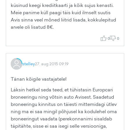
küsinud keegi krediitkaarti ja kõik sujus kenasti.
Meie panime küll paagi täis kuid ilmselt suutis
Avis sinna veel mõned liitrid lisada, kokkulepitud
arvele oli lisatud 8€.
0
0
stelley
27. aug 2015 09:19
Tänan kõigile vastajatele!
Läksin hetkel seda teed, et tühistasin Europcari
broneeringu ning võtsin auto Avisest. Saadetud
broneeringu kinnitus on täiesti mittemidagi ütlev
ning ma ei saa mingil põhjusel ka kodulehel oma
broneeringut vaadata (perekonnanimi sisaldab
täpitähte, sisse ei saa isegi selle versiooniga,