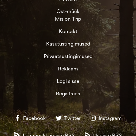
Ost-müük
Mis on Trip
Kontakt
Kasutustingimused
Privaatsustingimused
Reklaam
Logi sisse
Registreeri
Facebook
Twitter
Instagram
Lennupakkumiste RSS
Uudiste RSS