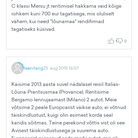
C klassi Mersu jt rentimisel hakkama vaid kõige
rohkem kuni 700 eur tagatisega, mis oluliselt
vähem, kui need "lõunamaa" rendifirmad
tagatiseks küsivad.
1
0
leenilang
25. aug 2015 16:07
Käisime 2013 aasta suvel nädalasel reisil Italias-
Lõuna-Prantsusmaa (Provance). Rentisime
Bergamo lennujaamast (Milano) 2 autot. Meie
võtsime 2 peale Europcarist väikse auto, ei võtnud
täiskindlustust, kuigi olin esimest korda seal
kandis sõitmas. Teine perekond võttis vist oli see
Avisest täiskindlustusega ja suurema auto.