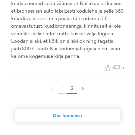
kuidas nemad seda väänasid). Naljakas oli ka see,
et broneerisin auto läbi Eesti kodulehe ja selle 360
kraadi versiooni, mis peaks tähendama 0 €
omavastutust, kuid broneeringu kinnituselt ei ole
võimalik sellist infot mitte kuskilt välja lugeda.
Loodan siiski, et kõik on siiski ok ning tagatis
jääb 300 € kanti. Kui kodumaal tagasi olen, saan
ka oma kogemuse kirja panna.
0
0
‹
›
1
2
Otsi foorumist