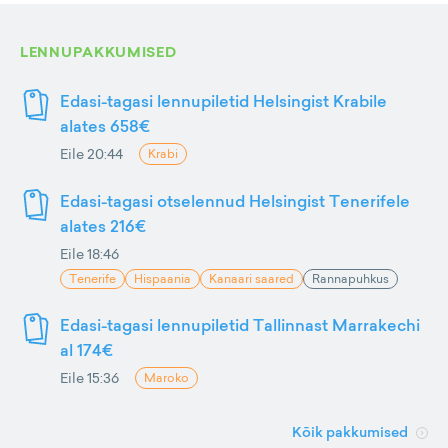
LENNUPAKKUMISED
Edasi-tagasi lennupiletid Helsingist Krabile
alates 658€
Eile 20:44
Krabi
Edasi-tagasi otselennud Helsingist Tenerifele
alates 216€
Eile 18:46
Tenerife
Hispaania
Kanaari saared
Rannapuhkus
Edasi-tagasi lennupiletid Tallinnast Marrakechi
al 174€
Eile 15:36
Maroko
Kõik pakkumised