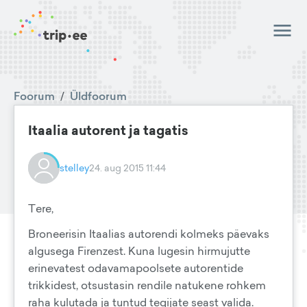
Foorum
/
Üldfoorum
Itaalia autorent ja tagatis
stelley
24. aug 2015 11:44
Tere,
Broneerisin Itaalias autorendi kolmeks päevaks
algusega Firenzest. Kuna lugesin hirmujutte
erinevatest odavamapoolsete autorentide
trikkidest, otsustasin rendile natukene rohkem
raha kulutada ja tuntud tegijate seast valida.