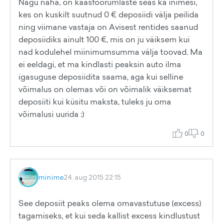
Nagu näha, on kaasfoorumlaste seas ka inimesi,
kes on kuskilt suutnud 0 € deposiidi välja peilida
ning viimane vastaja on Avisest rentides saanud
deposiidiks ainult 100 €, mis on ju väiksem kui
nad kodulehel miinimumsumma välja toovad. Ma
ei eeldagi, et ma kindlasti peaksin auto ilma
igasuguse deposiidita saama, aga kui selline
võimalus on olemas või on võimalik väiksemat
deposiiti kui küsitu maksta, tuleks ju oma
võimalusi uurida :)
0
0
minime
24. aug 2015 22:15
See deposiit peaks olema omavastutuse (excess)
tagamiseks, et kui seda kallist excess kindlustust