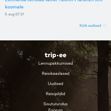
koomale
5. aug 07:37
Kõik uudised
Lennupakkumised
Reisikaaslased
Uudised
Reisipildid
Sisuturundus
Foorum