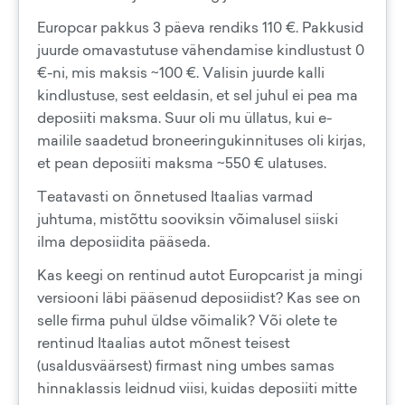
Europcar pakkus 3 päeva rendiks 110 €. Pakkusid
juurde omavastutuse vähendamise kindlustust 0
€-ni, mis maksis ~100 €. Valisin juurde kalli
kindlustuse, sest eeldasin, et sel juhul ei pea ma
deposiiti maksma. Suur oli mu üllatus, kui e-
mailile saadetud broneeringukinnituses oli kirjas,
et pean deposiiti maksma ~550 € ulatuses.
Teatavasti on õnnetused Itaalias varmad
juhtuma, mistõttu sooviksin võimalusel siiski
ilma deposiidita pääseda.
Kas keegi on rentinud autot Europcarist ja mingi
versiooni läbi pääsenud deposiidist? Kas see on
selle firma puhul üldse võimalik? Või olete te
rentinud Itaalias autot mõnest teisest
(usaldusväärsest) firmast ning umbes samas
hinnaklassis leidnud viisi, kuidas deposiiti mitte