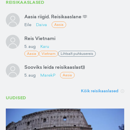
REISIKAASLASED
Aasia riigid. Reisikaaslane 🫶
Eile
Daiva
Aasia
Reis Vietnami
5. aug
Karu
Aasia
Vietnam
Lihtsalt puhkusereis
Sooviks leida reisikaaslast))
5. aug
MarekP
Aasia
Kõik reisikaaslased
UUDISED