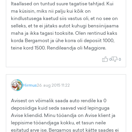
Itaallased on tuntud suure tagatise tahtjad. Kui
ma küsisin, miks nii palju kui kõik on
kindlustusega kaetud siis vastus oli, et no see on
selleks, et te ei jätaks autot kuhugi bensiinijaama
maha ja ikka tagasi tooksite. Olen rentinud kaks
korda Bergamost ja ühe korra oli deposiit 1000,
teine kord 1500. Rendileandja oli Maggiore.
0
0
Hirmus
26. aug 2015 11:22
Avisest on võimalik saada auto rendile ka 0
deposiidiga kuid seda saavad vaid lepinguga
Avise kliendid. Minu tööandja on Avise klient ja
leppisime tööandjaga kokku, et tasun neile
esitatud arve ise. Bergamos autot kätte saades ei