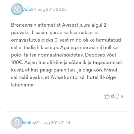
Aifu
24. aug 2015 20:22
Broneerisin internetist Avisest juuni algul 2
päevaks. Lisasin juurde ka lisamakse, et
omavastutus oleks 0, sest mind oli ka hirmutatud
selle Itaalia liiklusega. Aga ega see asi nii hull ka
pole- täitsa normaalne/sõidetav. Deposiiti võeti
100€. Asjamine oli kiire ja sõbralik ja tagastamisel
küsiti, et kas paagi panin täis..ja oligi kõik Minul
sai määravaks, et Avise kontor oli hotellil kõige
lähedamal
0
0
stelley
24. aug 2015 21:44