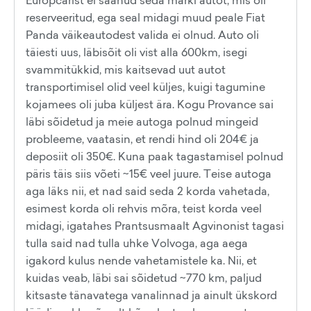
Europcarist ei saanud seda marki autot, mis oli
reserveeritud, ega seal midagi muud peale Fiat
Panda väikeautodest valida ei olnud. Auto oli
täiesti uus, läbisõit oli vist alla 600km, isegi
svammitükkid, mis kaitsevad uut autot
transportimisel olid veel küljes, kuigi tagumine
kojamees oli juba küljest ära. Kogu Provance sai
läbi sõidetud ja meie autoga polnud mingeid
probleeme, vaatasin, et rendi hind oli 204€ ja
deposiit oli 350€. Kuna paak tagastamisel polnud
päris täis siis võeti ~15€ veel juure. Teise autoga
aga läks nii, et nad said seda 2 korda vahetada,
esimest korda oli rehvis mõra, teist korda veel
midagi, igatahes Prantsusmaalt Agvinonist tagasi
tulla said nad tulla uhke Volvoga, aga aega
igakord kulus nende vahetamistele ka. Nii, et
kuidas veab, läbi sai sõidetud ~770 km, paljud
kitsaste tänavatega vanalinnad ja ainult ükskord