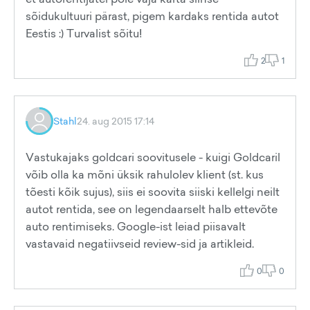
sõidukultuuri pärast, pigem kardaks rentida autot
Eestis :) Turvalist sõitu!
2
1
Stahl
24. aug 2015 17:14
Vastukajaks goldcari soovitusele - kuigi Goldcaril
võib olla ka mõni üksik rahulolev klient (st. kus
tõesti kõik sujus), siis ei soovita siiski kellelgi neilt
autot rentida, see on legendaarselt halb ettevõte
auto rentimiseks. Google-ist leiad piisavalt
vastavaid negatiivseid review-sid ja artikleid.
0
0