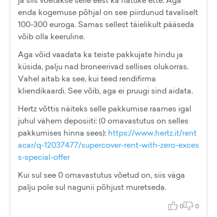
ja siis võetakse selle eest ka natuke ette. Aga
enda kogemuse põhjal on see piirdunud tavaliselt
100-300 euroga. Samas sellest täielikult pääseda
võib olla keeruline.
Aga võid vaadata ka teiste pakkujate hindu ja
küsida, palju nad broneerivad sellises olukorras.
Vahel aitab ka see, kui teed rendifirma
kliendikaardi. See võib, aga ei pruugi sind aidata.
Hertz võttis näiteks selle pakkumise raames igal
juhul vähem deposiiti: (0 omavastutus on selles
pakkumises hinna sees):
https://www.hertz.it/rent
acar/q-12037477/supercover-rent-with-zero-exces
s-special-offer
Kui sul see 0 omavastutus võetud on, siis väga
palju pole sul nagunii põhjust muretseda.
0
0