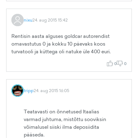
nixu
24. aug 2015 15:42
Rentisin aasta alguses goldcar autorendist
omavastutus 0 ja kokku 10 päevaks koos
turvatooli ja küttega oli natuke üle 400 euri.
0
0
tripp
24. aug 2015 16:05
Teatavasti on õnnetused Itaalias
varmad juhtuma, mistõttu sooviksin
võimalusel siiski ilma deposiidita
pääseda.