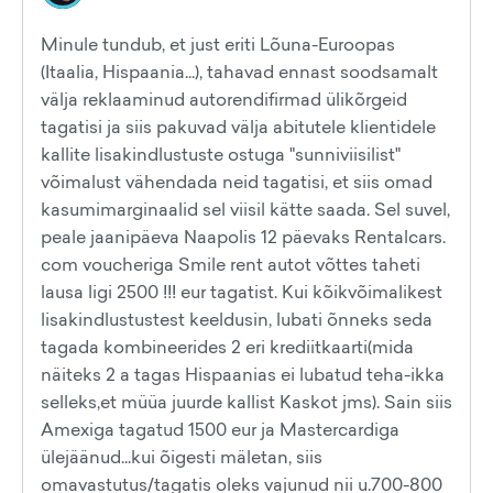
Minule tundub, et just eriti Lõuna-Euroopas
(Itaalia, Hispaania...), tahavad ennast soodsamalt
välja reklaaminud autorendifirmad ülikõrgeid
tagatisi ja siis pakuvad välja abitutele klientidele
kallite lisakindlustuste ostuga "sunniviisilist"
võimalust vähendada neid tagatisi, et siis omad
kasumimarginaalid sel viisil kätte saada. Sel suvel,
peale jaanipäeva Naapolis 12 päevaks Rentalcars.
com voucheriga Smile rent autot võttes taheti
lausa ligi 2500 !!! eur tagatist. Kui kõikvõimalikest
lisakindlustustest keeldusin, lubati õnneks seda
tagada kombineerides 2 eri krediitkaarti(mida
näiteks 2 a tagas Hispaanias ei lubatud teha-ikka
selleks,et müüa juurde kallist Kaskot jms). Sain siis
Amexiga tagatud 1500 eur ja Mastercardiga
ülejäänud...kui õigesti mäletan, siis
omavastutus/tagatis oleks vajunud nii u.700-800