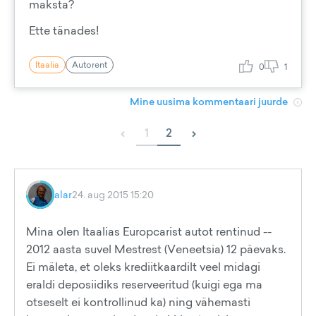
maksta?
Ette tänades!
Itaalia
Autorent
0
1
Mine uusima kommentaari juurde
‹
›
1
2
alar
24. aug 2015 15:20
Mina olen Itaalias Europcarist autot rentinud --
2012 aasta suvel Mestrest (Veneetsia) 12 päevaks.
Ei mäleta, et oleks krediitkaardilt veel midagi
eraldi deposiidiks reserveeritud (kuigi ega ma
otseselt ei kontrollinud ka) ning vähemasti