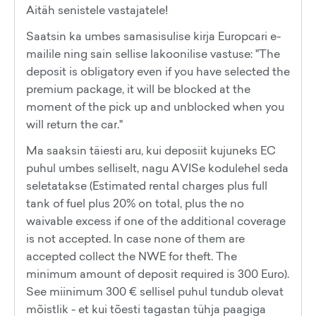
Aitäh senistele vastajatele!
Saatsin ka umbes samasisulise kirja Europcari e-
mailile ning sain sellise lakoonilise vastuse: "The
deposit is obligatory even if you have selected the
premium package, it will be blocked at the
moment of the pick up and unblocked when you
will return the car."
Ma saaksin täiesti aru, kui deposiit kujuneks EC
puhul umbes selliselt, nagu AVISe kodulehel seda
seletatakse (Estimated rental charges plus full
tank of fuel plus 20% on total, plus the no
waivable excess if one of the additional coverage
is not accepted. In case none of them are
accepted collect the NWE for theft. The
minimum amount of deposit required is 300 Euro).
See miinimum 300 € sellisel puhul tundub olevat
mõistlik - et kui tõesti tagastan tühja paagiga