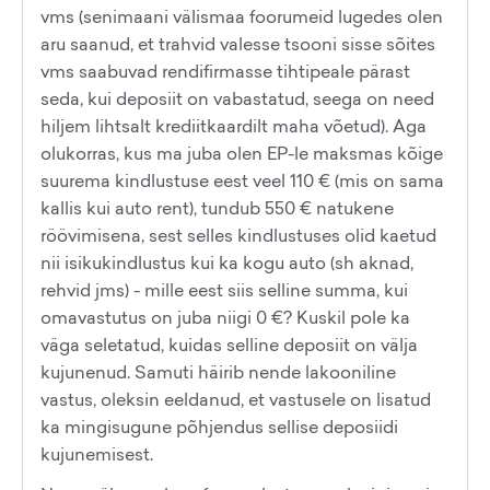
vms (senimaani välismaa foorumeid lugedes olen
aru saanud, et trahvid valesse tsooni sisse sõites
vms saabuvad rendifirmasse tihtipeale pärast
seda, kui deposiit on vabastatud, seega on need
hiljem lihtsalt krediitkaardilt maha võetud). Aga
olukorras, kus ma juba olen EP-le maksmas kõige
suurema kindlustuse eest veel 110 € (mis on sama
kallis kui auto rent), tundub 550 € natukene
röövimisena, sest selles kindlustuses olid kaetud
nii isikukindlustus kui ka kogu auto (sh aknad,
rehvid jms) - mille eest siis selline summa, kui
omavastutus on juba niigi 0 €? Kuskil pole ka
väga seletatud, kuidas selline deposiit on välja
kujunenud. Samuti häirib nende lakooniline
vastus, oleksin eeldanud, et vastusele on lisatud
ka mingisugune põhjendus sellise deposiidi
kujunemisest.