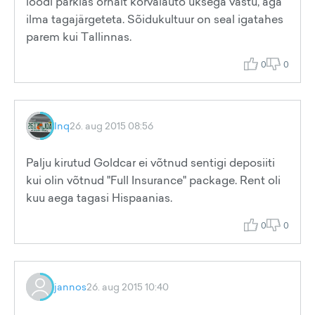
löödi parklas õrnalt kõrvalauto uksega vastu, aga
ilma tagajärgeteta. Sõidukultuur on seal igatahes
parem kui Tallinnas.
0
0
Inq
26. aug 2015 08:56
Palju kirutud Goldcar ei võtnud sentigi deposiiti
kui olin võtnud "Full Insurance" package. Rent oli
kuu aega tagasi Hispaanias.
0
0
jannos
26. aug 2015 10:40