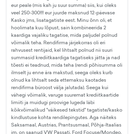
eur peale (mis kah ju suur summa) siis, kui oleks
veel 250-300!!! eur juurde maksnud 12-päevase
Kasko jms, lisatagatiste eest. Minu õnn oli, et
hoolimata kuu lõpust, sain kombineerida 2
kaardiga vajaliku tagatise, mida paljudel polnud
võimalik teha. Rendifirma järjekorras oli eri
rahvusest rentijaid, kel lihtsalt polnud nii suuri
summasid krediitkaardiga tagatiseks jätta ja nad
tõesti ei teadnud, mida teha (rendi põhisumma oli
ilmselt ju enne ära makstud, seega oleks kurb
olnud ka lihtsalt seda ettemaksu kaotades
rendifirma büroost välja jalutada). Seega kui
vähegi võimalik, varuge suuremat krediitkaartide
limiiti ja muidugi proovige lugeda läbi
kõikvõimalikud "väikesed tekstid" tagatiste/kasko
kindlustuse kohta rendilepingutes. Aga näiteks
Saksamaal, Austrias, Prantsusmaal, Põhja-Itaalias
jm. on saanud VW Passati, Ford Focuse/Mondeo,