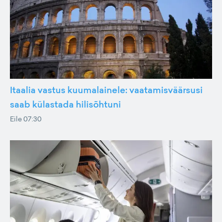
Itaalia vastus kuumalainele: vaatamisväärsusi
saab külastada hilisõhtuni
Eile 07:30