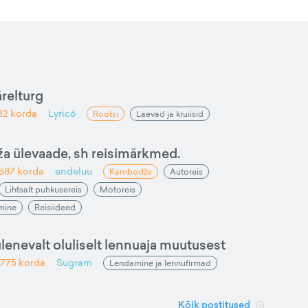
ärelturg
32
korda
Lyric6
Rootsi
Laevad ja kruiisid
ža ülevaade, sh reisimärkmed.
1687
korda
endeluu
Kambodža
Autoreis
Lihtsalt puhkusereis
Motoreis
amine
Reisiideed
ulenevalt oluliselt lennuaja muutusest
775
korda
Sugram
Lendamine ja lennufirmad
Kõik postitused