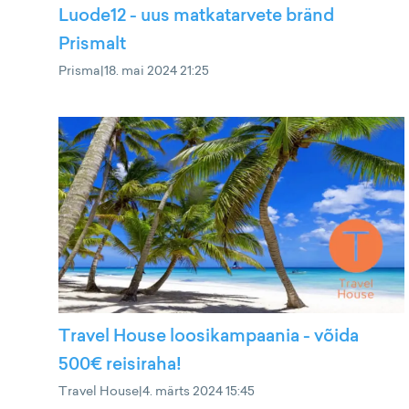
Luode12 - uus matkatarvete bränd
Prismalt
Prisma
|
18. mai 2024 21:25
Travel House loosikampaania - võida
500€ reisiraha!
Travel House
|
4. märts 2024 15:45