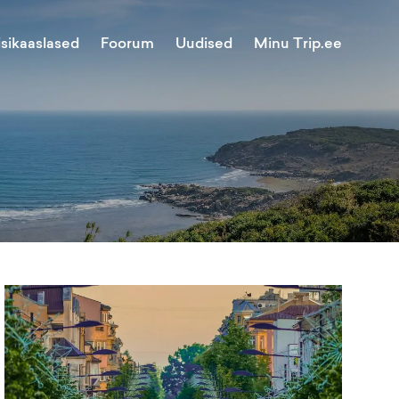
Minu Trip.ee
isikaaslased
Foorum
Uudised