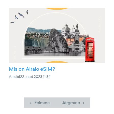
Mis on Airalo eSIM?
Airalo
|
22. sept 2023 11:34
‹ Eelmine
Järgmine ›