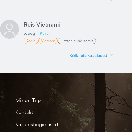
Reis Vietnami
5. aug
Karu
Aasia
Vietnam
Lihtsalt puhkusereis
Kõik reisikaaslased
Mis on Trip
Kontakt
Kasutustingimused