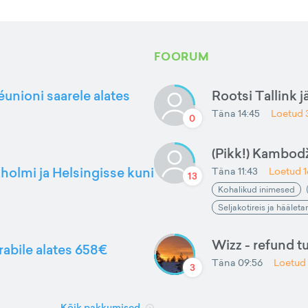
FOORUM
éunioni saarele alates
Rootsi Tallink j
Täna 14:45
Loetud
0
(Pikk!) Kambod
kholmi ja Helsingisse kuni
Täna 11:43
Loetud
13
Kohalikud inimesed
Seljakotireis ja häälet
Wizz - refund t
rabile alates 658€
Täna 09:56
Loetud
3
Kõik pakkumised