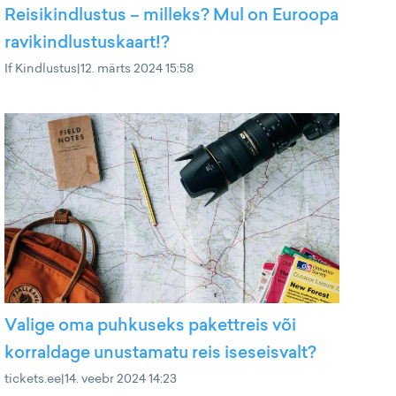
Reisikindlustus – milleks? Mul on Euroopa
ravikindlustuskaart!?
If Kindlustus
|
12. märts 2024 15:58
Valige oma puhkuseks pakettreis või
korraldage unustamatu reis iseseisvalt?
tickets.ee
|
14. veebr 2024 14:23