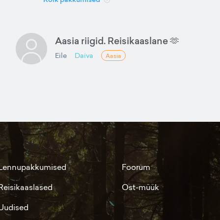
Aasia riigid. Reisikaaslane 🫶
Eile
Daiva
Aasia
Lennupakkumised
Foorum
Reisikaaslased
Ost-müük
Uudised