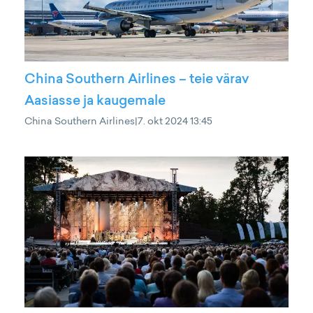
China Southern Airlines – teie värav
Aasiasse ja kaugemale
China Southern Airlines
|
7. okt 2024 13:45