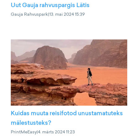
Uut Gauja rahvuspargis Lätis
Gauja Rahvuspark
|
13. mai 2024 15:39
Kuidas muuta reisifotod unustamatuteks
mälestusteks?
PrintMeEasy
|
4. märts 2024 11:23