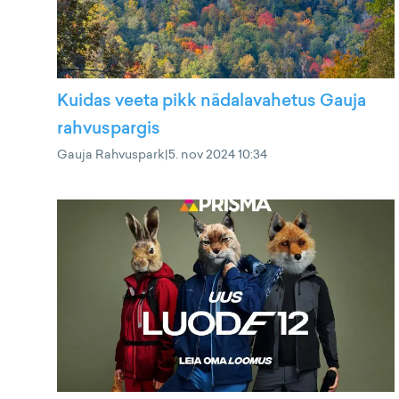
Kuidas veeta pikk nädalavahetus Gauja
rahvuspargis
Gauja Rahvuspark
|
5. nov 2024 10:34