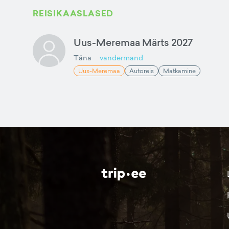
REISIKAASLASED
Uus-Meremaa Märts 2027
Täna
vandermand
Uus-Meremaa
Autoreis
Matkamine