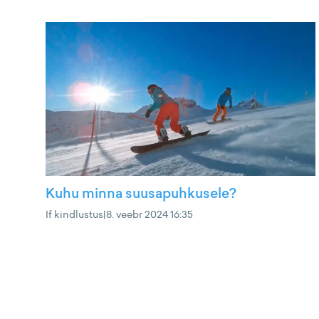
Kuhu minna suusapuhkusele?
If kindlustus
|
8. veebr 2024 16:35